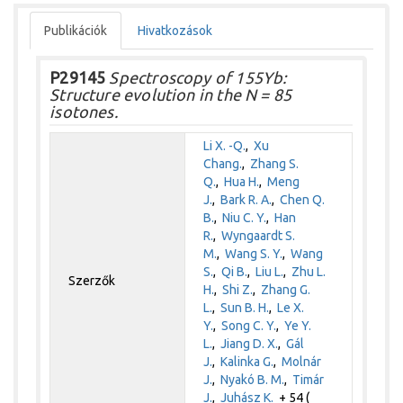
Publikációk
Hivatkozások
P29145
Spectroscopy of 155Yb:
Structure evolution in the N = 85
isotones.
Li X. -Q.
,
Xu
Chang.
,
Zhang S.
Q.
,
Hua H.
,
Meng
J.
,
Bark R. A.
,
Chen Q.
B.
,
Niu C. Y.
,
Han
R.
,
Wyngaardt S.
M.
,
Wang S. Y.
,
Wang
S.
,
Qi B.
,
Liu L.
,
Zhu L.
Szerzők
H.
,
Shi Z.
,
Zhang G.
L.
,
Sun B. H.
,
Le X.
Y.
,
Song C. Y.
,
Ye Y.
L.
,
Jiang D. X.
,
Gál
J.
,
Kalinka G.
,
Molnár
J.
,
Nyakó B. M.
,
Timár
J.
,
Juhász K.
+ 54 (