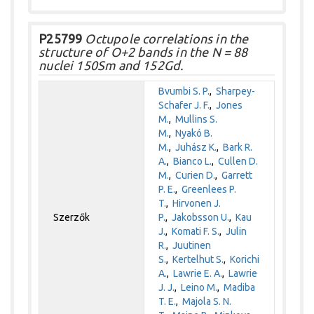
P25799
Octupole correlations in the
structure of O+2 bands in the N = 88
nuclei 150Sm and 152Gd.
Bvumbi S. P.
,
Sharpey-
Schafer J. F.
,
Jones
M.
,
Mullins S.
M.
,
Nyakó B.
M.
,
Juhász K.
,
Bark R.
A.
,
Bianco L.
,
Cullen D.
M.
,
Curien D.
,
Garrett
P. E.
,
Greenlees P.
T.
,
Hirvonen J.
Szerzők
P.
,
Jakobsson U.
,
Kau
J.
,
Komati F. S.
,
Julin
R.
,
Juutinen
S.
,
Kertelhut S.
,
Korichi
A.
,
Lawrie E. A.
,
Lawrie
J. J.
,
Leino M.
,
Madiba
T. E.
,
Majola S. N.