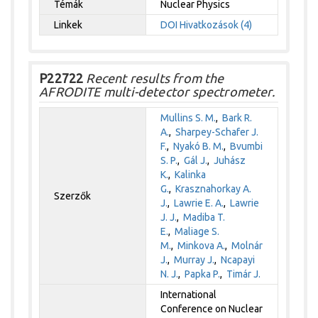
Témák
Nuclear Physics
Linkek
DOI
Hivatkozások (4)
P22722
Recent results from the
AFRODITE multi-detector spectrometer.
Mullins S. M.
,
Bark R.
A.
,
Sharpey-Schafer J.
F.
,
Nyakó B. M.
,
Bvumbi
S. P.
,
Gál J.
,
Juhász
K.
,
Kalinka
G.
,
Krasznahorkay A.
Szerzők
J.
,
Lawrie E. A.
,
Lawrie
J. J.
,
Madiba T.
E.
,
Maliage S.
M.
,
Minkova A.
,
Molnár
J.
,
Murray J.
,
Ncapayi
N. J.
,
Papka P.
,
Timár J.
International
Conference on Nuclear