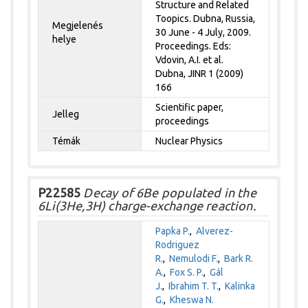
Structure and Related
Toopics. Dubna, Russia,
Megjelenés
30 June - 4 July, 2009.
helye
Proceedings. Eds:
Vdovin, A.I. et al.
Dubna, JINR 1 (2009)
166
Scientific paper,
Jelleg
proceedings
Témák
Nuclear Physics
P22585
Decay of 6Be populated in the
6Li(3He,3H) charge-exchange reaction.
Papka P.
,
Alverez-
Rodriguez
R.
,
Nemulodi F.
,
Bark R.
A.
,
Fox S. P.
,
Gál
J.
,
Ibrahim T. T.
,
Kalinka
G.
,
Kheswa N.