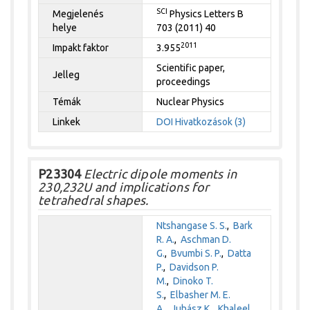
SCI
Megjelenés
Physics Letters B
helye
703 (2011) 40
2011
Impakt faktor
3.955
Scientific paper,
Jelleg
proceedings
Témák
Nuclear Physics
Linkek
DOI
Hivatkozások (3)
P23304
Electric dipole moments in
230,232U and implications for
tetrahedral shapes.
Ntshangase S. S.
,
Bark
R. A.
,
Aschman D.
G.
,
Bvumbi S. P.
,
Datta
P.
,
Davidson P.
M.
,
Dinoko T.
S.
,
Elbasher M. E.
A.
,
Juhász K.
,
Khaleel