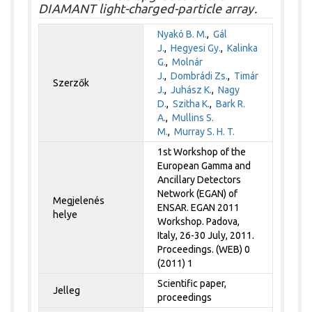
DIAMANT light-charged-particle array.
Nyakó B. M.
,
Gál
J.
,
Hegyesi Gy.
,
Kalinka
G.
,
Molnár
J.
,
Dombrádi Zs.
,
Timár
Szerzők
J.
,
Juhász K.
,
Nagy
D.
,
Szitha K.
,
Bark R.
A.
,
Mullins S.
M.
,
Murray S. H. T.
1st Workshop of the
European Gamma and
Ancillary Detectors
Network (EGAN) of
Megjelenés
ENSAR. EGAN 2011
helye
Workshop. Padova,
Italy, 26-30 July, 2011.
Proceedings. (WEB) 0
(2011) 1
Scientific paper,
Jelleg
proceedings