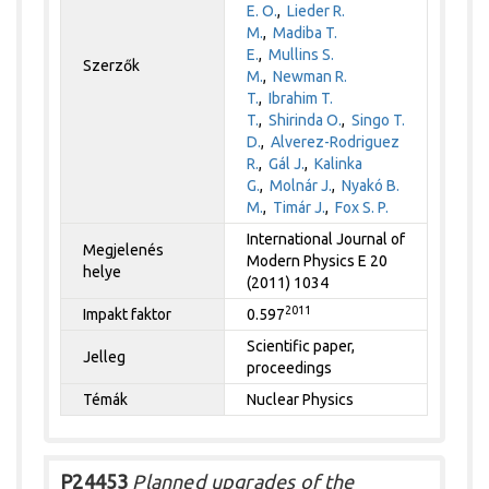
E. O.
,
Lieder R.
M.
,
Madiba T.
E.
,
Mullins S.
Szerzők
M.
,
Newman R.
T.
,
Ibrahim T.
T.
,
Shirinda O.
,
Singo T.
D.
,
Alverez-Rodriguez
R.
,
Gál J.
,
Kalinka
G.
,
Molnár J.
,
Nyakó B.
M.
,
Timár J.
,
Fox S. P.
International Journal of
Megjelenés
Modern Physics E 20
helye
(2011) 1034
2011
Impakt faktor
0.597
Scientific paper,
Jelleg
proceedings
Témák
Nuclear Physics
P24453
Planned upgrades of the