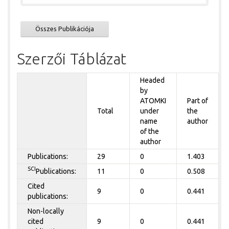
Összes Publikációja
Szerzői Táblázat
Headed
by
ATOMKI
Part of
Total
under
the
name
author
of the
author
Publications:
29
0
1.403
SCI
Publications:
11
0
0.508
Cited
9
0
0.441
publications:
Non-locally
cited
9
0
0.441