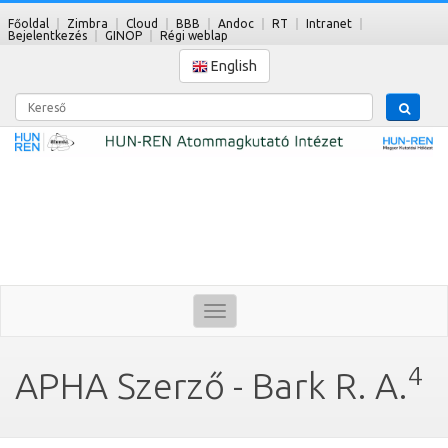
Főoldal
Zimbra
Cloud
BBB
Andoc
RT
Intranet
Bejelentkezés
GINOP
Régi weblap
English
Kereső
Toggle
navigation
4
APHA Szerző - Bark R. A.