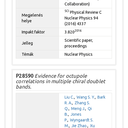
Collaboration)
SCI
Physical Review C
Megjelenés
Nuclear Physics 94
helye
(2016) 4337
2016
Impakt faktor
3.820
Scientific paper,
Jelleg
proceedings
Témák
Nuclear Physics
P28590
Evidence for octupole
correlations in multiple chiral doublet
bands.
Liu C.
,
Wang S. Y.
,
Bark
R. A.
,
Zhang S.
Q.
,
Meng J.
,
Qi
B.
,
Jones
P.
,
Wyngaardt S.
M.
,
Jie Zhao.
,
Xu