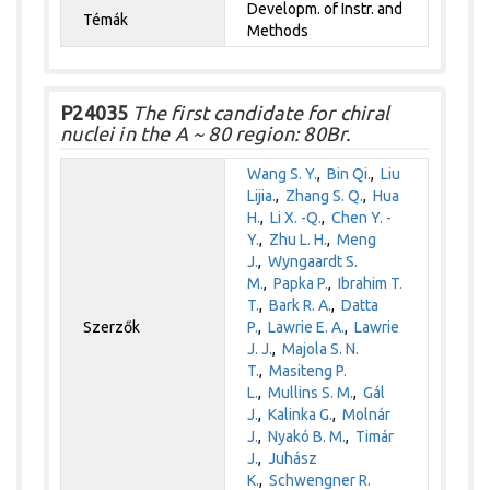
Developm. of Instr. and
Témák
Methods
P24035
The first candidate for chiral
nuclei in the A ~ 80 region: 80Br.
Wang S. Y.
,
Bin Qi.
,
Liu
Lijia.
,
Zhang S. Q.
,
Hua
H.
,
Li X. -Q.
,
Chen Y. -
Y.
,
Zhu L. H.
,
Meng
J.
,
Wyngaardt S.
M.
,
Papka P.
,
Ibrahim T.
T.
,
Bark R. A.
,
Datta
Szerzők
P.
,
Lawrie E. A.
,
Lawrie
J. J.
,
Majola S. N.
T.
,
Masiteng P.
L.
,
Mullins S. M.
,
Gál
J.
,
Kalinka G.
,
Molnár
J.
,
Nyakó B. M.
,
Timár
J.
,
Juhász
K.
,
Schwengner R.