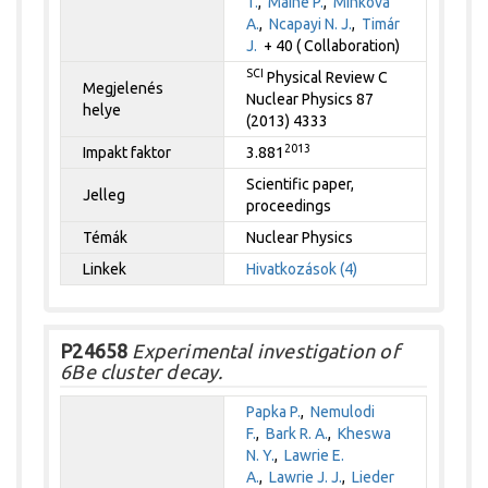
T.
,
Maine P.
,
Minkova
A.
,
Ncapayi N. J.
,
Timár
J.
+ 40 ( Collaboration)
SCI
Physical Review C
Megjelenés
Nuclear Physics 87
helye
(2013) 4333
2013
Impakt faktor
3.881
Scientific paper,
Jelleg
proceedings
Témák
Nuclear Physics
Linkek
Hivatkozások (4)
P24658
Experimental investigation of
6Be cluster decay.
Papka P.
,
Nemulodi
F.
,
Bark R. A.
,
Kheswa
N. Y.
,
Lawrie E.
A.
,
Lawrie J. J.
,
Lieder