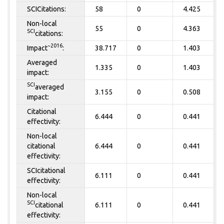
SCICitations:
58
0
4.425
Non-local
55
0
4.363
SCI
citations:
~2016
Impact
:
38.717
0
1.403
Averaged
1.335
0
1.403
impact:
SCI
averaged
3.155
0
0.508
impact:
Citational
6.444
0
0.441
effectivity:
Non-local
citational
6.444
0
0.441
effectivity:
SCIcitational
6.111
0
0.441
effectivity:
Non-local
SCI
citational
6.111
0
0.441
effectivity: