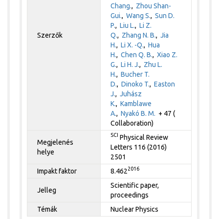
Chang.
,
Zhou Shan-
Gui.
,
Wang S.
,
Sun D.
P.
,
Liu L.
,
Li Z.
Szerzők
Q.
,
Zhang N. B.
,
Jia
H.
,
Li X. -Q.
,
Hua
H.
,
Chen Q. B.
,
Xiao Z.
G.
,
Li H. J.
,
Zhu L.
H.
,
Bucher T.
D.
,
Dinoko T.
,
Easton
J.
,
Juhász
K.
,
Kamblawe
A.
,
Nyakó B. M.
+ 47 (
Collaboration)
SCI
Physical Review
Megjelenés
Letters 116 (2016)
helye
2501
2016
Impakt faktor
8.462
Scientific paper,
Jelleg
proceedings
Témák
Nuclear Physics