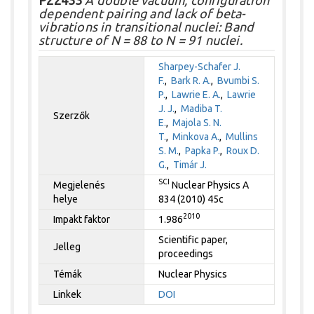
P22433
A double vacuum, configuration
dependent pairing and lack of beta-
vibrations in transitional nuclei: Band
structure of N = 88 to N = 91 nuclei.
Sharpey-Schafer J.
F.
,
Bark R. A.
,
Bvumbi S.
P.
,
Lawrie E. A.
,
Lawrie
J. J.
,
Madiba T.
Szerzők
E.
,
Majola S. N.
T.
,
Minkova A.
,
Mullins
S. M.
,
Papka P.
,
Roux D.
G.
,
Timár J.
SCI
Megjelenés
Nuclear Physics A
helye
834 (2010) 45c
2010
Impakt faktor
1.986
Scientific paper,
Jelleg
proceedings
Témák
Nuclear Physics
Linkek
DOI