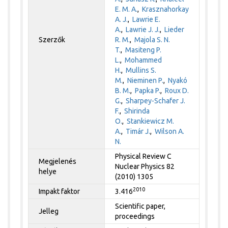
E. M. A.
,
Krasznahorkay
A. J.
,
Lawrie E.
A.
,
Lawrie J. J.
,
Lieder
Szerzők
R. M.
,
Majola S. N.
T.
,
Masiteng P.
L.
,
Mohammed
H.
,
Mullins S.
M.
,
Nieminen P.
,
Nyakó
B. M.
,
Papka P.
,
Roux D.
G.
,
Sharpey-Schafer J.
F.
,
Shirinda
O.
,
Stankiewicz M.
A.
,
Timár J.
,
Wilson A.
N.
Physical Review C
Megjelenés
Nuclear Physics 82
helye
(2010) 1305
2010
Impakt faktor
3.416
Scientific paper,
Jelleg
proceedings