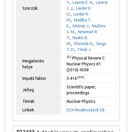
Y.
,
Lawrie E. A.
,
Lawrie
Szerzők
J. J.
,
Lieder E.
O.
,
Lieder R.
M.
,
Madiba T.
E.
,
Molnár J.
,
Mullins
S. M.
,
Newman R.
T.
,
Nyakó B.
M.
,
Shirinda O.
,
Singo
T. D.
,
Timár J.
SCI
Physical Review C
Megjelenés
Nuclear Physics 81
helye
(2010) 4308
2010
Impakt faktor
3.416
Scientific paper,
Jelleg
proceedings
Témák
Nuclear Physics
Linkek
DOI
Hivatkozások (4)