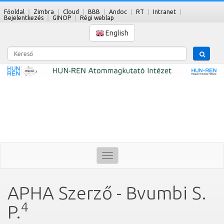
Főoldal
Zimbra
Cloud
BBB
Andoc
RT
Intranet
Bejelentkezés
GINOP
Régi weblap
English
Kereső
Toggle
navigation
APHA Szerző - Bvumbi S.
4
P.