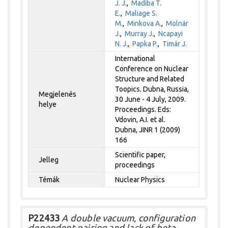
J. J.
,
Madiba T.
E.
,
Maliage S.
M.
,
Minkova A.
,
Molnár
J.
,
Murray J.
,
Ncapayi
N. J.
,
Papka P.
,
Timár J.
International
Conference on Nuclear
Structure and Related
Toopics. Dubna, Russia,
Megjelenés
30 June - 4 July, 2009.
helye
Proceedings. Eds:
Vdovin, A.I. et al.
Dubna, JINR 1 (2009)
166
Scientific paper,
Jelleg
proceedings
Témák
Nuclear Physics
P22433
A double vacuum, configuration
dependent pairing and lack of beta-