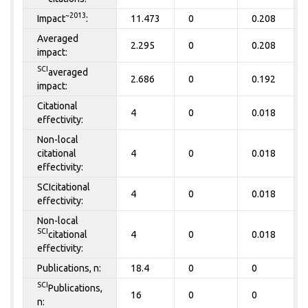
~2013
Impact
:
11.473
0
0.208
Averaged
2.295
0
0.208
impact:
SCI
averaged
2.686
0
0.192
impact:
Citational
4
0
0.018
effectivity:
Non-local
citational
4
0
0.018
effectivity:
SCIcitational
4
0
0.018
effectivity:
Non-local
SCI
citational
4
0
0.018
effectivity:
Publications, n:
18.4
0
0
SCI
Publications,
16
0
0
n: