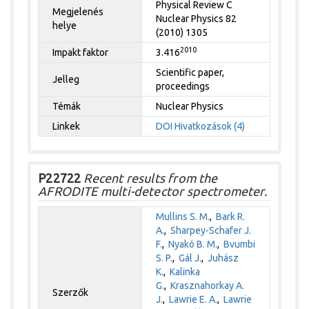
Physical Review C
Megjelenés
Nuclear Physics 82
helye
(2010) 1305
2010
Impakt faktor
3.416
Scientific paper,
Jelleg
proceedings
Témák
Nuclear Physics
Linkek
DOI
Hivatkozások (4)
P22722
Recent results from the
AFRODITE multi-detector spectrometer.
Mullins S. M.
,
Bark R.
A.
,
Sharpey-Schafer J.
F.
,
Nyakó B. M.
,
Bvumbi
S. P.
,
Gál J.
,
Juhász
K.
,
Kalinka
G.
,
Krasznahorkay A.
Szerzők
J.
,
Lawrie E. A.
,
Lawrie