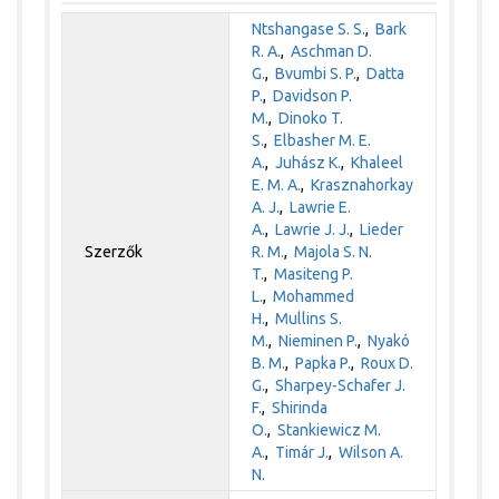
Ntshangase S. S.
,
Bark
R. A.
,
Aschman D.
G.
,
Bvumbi S. P.
,
Datta
P.
,
Davidson P.
M.
,
Dinoko T.
S.
,
Elbasher M. E.
A.
,
Juhász K.
,
Khaleel
E. M. A.
,
Krasznahorkay
A. J.
,
Lawrie E.
A.
,
Lawrie J. J.
,
Lieder
Szerzők
R. M.
,
Majola S. N.
T.
,
Masiteng P.
L.
,
Mohammed
H.
,
Mullins S.
M.
,
Nieminen P.
,
Nyakó
B. M.
,
Papka P.
,
Roux D.
G.
,
Sharpey-Schafer J.
F.
,
Shirinda
O.
,
Stankiewicz M.
A.
,
Timár J.
,
Wilson A.
N.