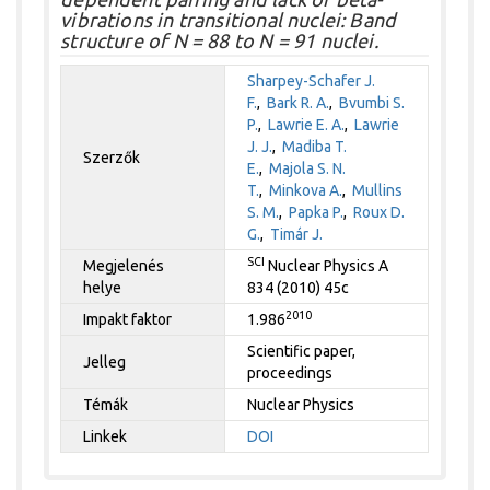
vibrations in transitional nuclei: Band
structure of N = 88 to N = 91 nuclei.
Sharpey-Schafer J.
F.
,
Bark R. A.
,
Bvumbi S.
P.
,
Lawrie E. A.
,
Lawrie
J. J.
,
Madiba T.
Szerzők
E.
,
Majola S. N.
T.
,
Minkova A.
,
Mullins
S. M.
,
Papka P.
,
Roux D.
G.
,
Timár J.
SCI
Megjelenés
Nuclear Physics A
helye
834 (2010) 45c
2010
Impakt faktor
1.986
Scientific paper,
Jelleg
proceedings
Témák
Nuclear Physics
Linkek
DOI