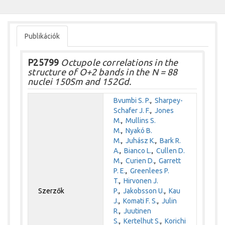
Publikációk
P25799
Octupole correlations in the
structure of O+2 bands in the N = 88
nuclei 150Sm and 152Gd.
Bvumbi S. P.
,
Sharpey-
Schafer J. F.
,
Jones
M.
,
Mullins S.
M.
,
Nyakó B.
M.
,
Juhász K.
,
Bark R.
A.
,
Bianco L.
,
Cullen D.
M.
,
Curien D.
,
Garrett
P. E.
,
Greenlees P.
T.
,
Hirvonen J.
Szerzők
P.
,
Jakobsson U.
,
Kau
J.
,
Komati F. S.
,
Julin
R.
,
Juutinen
S.
,
Kertelhut S.
,
Korichi