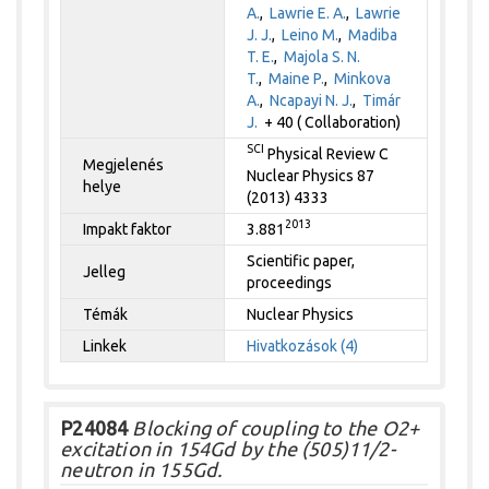
A.
,
Lawrie E. A.
,
Lawrie
J. J.
,
Leino M.
,
Madiba
T. E.
,
Majola S. N.
T.
,
Maine P.
,
Minkova
A.
,
Ncapayi N. J.
,
Timár
J.
+ 40 ( Collaboration)
SCI
Physical Review C
Megjelenés
Nuclear Physics 87
helye
(2013) 4333
2013
Impakt faktor
3.881
Scientific paper,
Jelleg
proceedings
Témák
Nuclear Physics
Linkek
Hivatkozások (4)
P24084
Blocking of coupling to the O2+
excitation in 154Gd by the (505)11/2-
neutron in 155Gd.