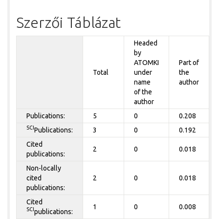
Szerzői Táblázat
Headed
by
ATOMKI
Part of
Total
under
the
name
author
of the
author
Publications:
5
0
0.208
SCI
Publications:
3
0
0.192
Cited
2
0
0.018
publications:
Non-locally
cited
2
0
0.018
publications:
Cited
1
0
0.008
SCI
publications: