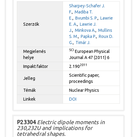
Sharpey-Schafer J.
F.
,
Madiba T.
E.
,
Bvumbi S. P.
,
Lawrie
Szerzők
E. A.
,
Lawrie J.
J.
,
Minkova A.
,
Mullins
S. M.
,
Papka P.
,
Roux D.
G.
,
Timár J.
SCI
Megjelenés
European Physical
helye
Journal A 47 (2011) 6
2011
Impakt faktor
2.190
Scientific paper,
Jelleg
proceedings
Témák
Nuclear Physics
Linkek
DOI
P23304
Electric dipole moments in
230,232U and implications for
tetrahedral shapes.