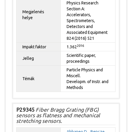
Physics Research
Section A:
Megjelenés
Accelerators,
helye
Spectrometers,
Detectors and
Associated Equipment
824 (2016) 521
2016
Impakt faktor
1.362
Scientific paper,
Jelleg
proceedings
Particle Physics and
Miscell.
Témák
Developm. of Instr. and
Methods
P29345
Fiber Bragg Grating (FBG)
sensors as flatness and mechanical
stretching sensors.
Abbaneo D.
,
Bencze