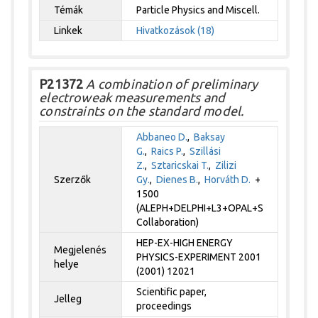
Témák
Particle Physics and Miscell.
Linkek
Hivatkozások (18)
P21372
A combination of preliminary
electroweak measurements and
constraints on the standard model.
Abbaneo D.
,
Baksay
G.
,
Raics P.
,
Szillási
Z.
,
Sztaricskai T.
,
Zilizi
Szerzők
Gy.
,
Dienes B.
,
Horváth D.
+
1500
(ALEPH+DELPHI+L3+OPAL+S
Collaboration)
HEP-EX-HIGH ENERGY
Megjelenés
PHYSICS-EXPERIMENT 2001
helye
(2001) 12021
Scientific paper,
Jelleg
proceedings