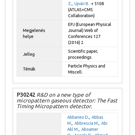
Z.
,
Ujvári B.
+ 5108
(ATLAS+CMS
Collaboration)
EPJ (European Physical
Megjelenés
Journal) Web of
helye
Conferences 127
(2016) 2
Scientific paper,
Jelleg
proceedings
Particle Physics and
Témák
Miscell.
P30242
R&D on a new type of
micropattern gaseous detector: The Fast
Timing Micropattern detector.
Abbaneo D.
,
Abbas
M.
,
Abbrescia M.
,
Abi
Akl M.
,
Aboamer