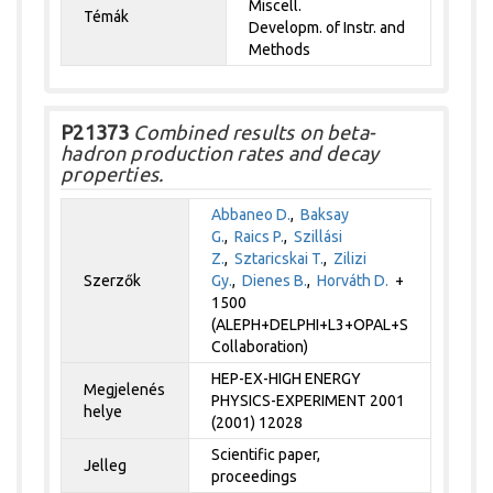
Miscell.
Témák
Developm. of Instr. and
Methods
P21373
Combined results on beta-
hadron production rates and decay
properties.
Abbaneo D.
,
Baksay
G.
,
Raics P.
,
Szillási
Z.
,
Sztaricskai T.
,
Zilizi
Szerzők
Gy.
,
Dienes B.
,
Horváth D.
+
1500
(ALEPH+DELPHI+L3+OPAL+S
Collaboration)
HEP-EX-HIGH ENERGY
Megjelenés
PHYSICS-EXPERIMENT 2001
helye
(2001) 12028
Scientific paper,
Jelleg
proceedings