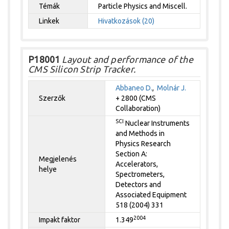
Témák
Particle Physics and Miscell.
Linkek
Hivatkozások (20)
P18001
Layout and performance of the
CMS Silicon Strip Tracker.
Abbaneo D.
,
Molnár J.
Szerzők
+ 2800 (CMS
Collaboration)
SCI
Nuclear Instruments
and Methods in
Physics Research
Section A:
Megjelenés
Accelerators,
helye
Spectrometers,
Detectors and
Associated Equipment
518 (2004) 331
2004
Impakt faktor
1.349