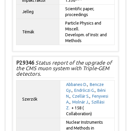
Impakt faktor
1.336
Scientific paper,
Jelleg
proceedings
Particle Physics and
Miscell.
Témák
Developm. of Instr. and
Methods
P29346
Status report of the upgrade of
the CMS muon system with Triple-GEM
detectors.
Abbaneo D.
,
Bencze
Gy.
,
Endrôczi G.
,
Béni
N.
,
Czellár S.
,
Fenyvesi
Szerzők
A.
,
Molnár J.
,
Szillási
Z.
+ 158 (
Collaboration)
Nuclear Instruments
and Methods in