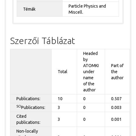
Particle Physics and
Témák
Miscell.
Szerzői Táblázat
Headed
by
ATOMKI
Part of
Total
under
the
name
author
of the
author
Publications:
10
0
0.507
SCI
Publications:
3
0
0.003
Cited
3
0
0.001
publications:
Non-locally