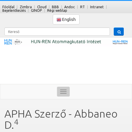
Főoldal
Zimbra
Cloud
BBB
Andoc
RT
Intranet
Bejelentkezés
GINOP
Régi weblap
English
Kereső
Toggle
navigation
APHA Szerző - Abbaneo
4
D.