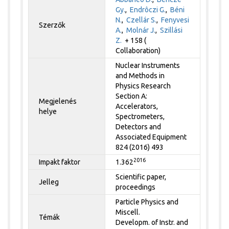
Gy.
,
Endrôczi G.
,
Béni
N.
,
Czellár S.
,
Fenyvesi
Szerzők
A.
,
Molnár J.
,
Szillási
Z.
+ 158 (
Collaboration)
Nuclear Instruments
and Methods in
Physics Research
Section A:
Megjelenés
Accelerators,
helye
Spectrometers,
Detectors and
Associated Equipment
824 (2016) 493
2016
Impakt faktor
1.362
Scientific paper,
Jelleg
proceedings
Particle Physics and
Miscell.
Témák
Developm. of Instr. and