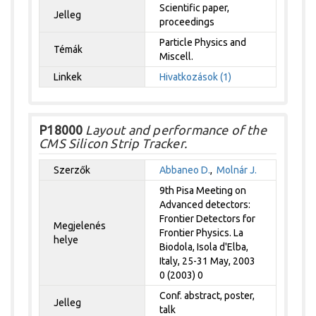
Scientific paper,
Jelleg
proceedings
Particle Physics and
Témák
Miscell.
Linkek
Hivatkozások (1)
P18000
Layout and performance of the
CMS Silicon Strip Tracker.
Szerzők
Abbaneo D.
,
Molnár J.
9th Pisa Meeting on
Advanced detectors:
Frontier Detectors for
Megjelenés
Frontier Physics. La
helye
Biodola, Isola d'Elba,
Italy, 25-31 May, 2003
0 (2003) 0
Conf. abstract, poster,
Jelleg
talk