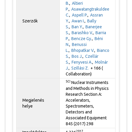
B.
,
Altieri
P.
,
Asawatangtrakuldee
C.
,
Aspell P.
,
Assran
Szerzők
Y.
,
Awan I.
,
Bally
S.
,
Ban Y.
,
Banerjee
S.
,
Barashko V.
,
Barria
P.
,
Bencze Gy.
,
Béni
N.
,
Benussi
L.
,
Bhopatkar V.
,
Bianco
S.
,
Bos J.
,
Czellár
S.
,
Fenyvesi A.
,
Molnár
J.
,
Szillási Z.
+ 166 (
Collaboration)
SCI
Nuclear Instruments
and Methods in Physics
Research Section A:
Megjelenés
Accelerators,
helye
Spectrometers,
Detectors and
Associated Equipment
845 (2017) 298
2017