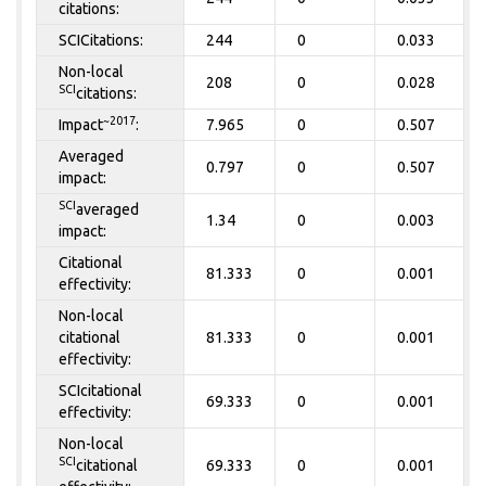
citations:
SCICitations:
244
0
0.033
Non-local
208
0
0.028
SCI
citations:
~2017
Impact
:
7.965
0
0.507
Averaged
0.797
0
0.507
impact:
SCI
averaged
1.34
0
0.003
impact:
Citational
81.333
0
0.001
effectivity:
Non-local
citational
81.333
0
0.001
effectivity:
SCIcitational
69.333
0
0.001
effectivity:
Non-local
SCI
citational
69.333
0
0.001