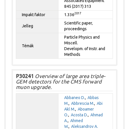
Associated Equipment
845 (2017) 313
2017
Impakt faktor
1.336
Scientific paper,
Jelleg
proceedings
Particle Physics and
Miscell.
Témák
Developm. of Instr. and
Methods
P30241
Overview of large area triple-
GEM detectors for the CMS forward
muon upgrade.
Abbaneo D.
,
Abbas
M.
,
Abbrescia M.
,
Abi
Akl M.
,
Aboamer
O.
,
Acosta D.
,
Ahmad
A.
,
Ahmed
W.
,
Aleksandrov A.