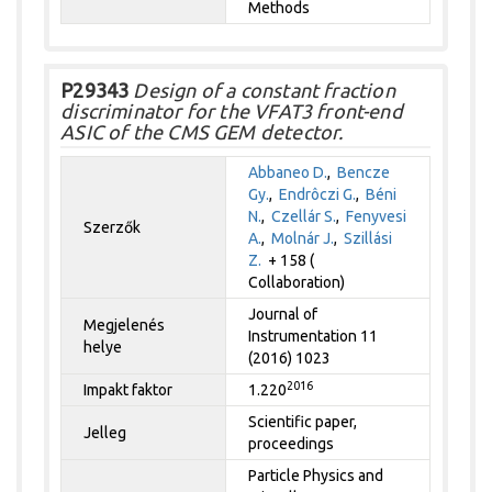
Methods
P29343
Design of a constant fraction
discriminator for the VFAT3 front-end
ASIC of the CMS GEM detector.
Abbaneo D.
,
Bencze
Gy.
,
Endrôczi G.
,
Béni
N.
,
Czellár S.
,
Fenyvesi
Szerzők
A.
,
Molnár J.
,
Szillási
Z.
+ 158 (
Collaboration)
Journal of
Megjelenés
Instrumentation 11
helye
(2016) 1023
2016
Impakt faktor
1.220
Scientific paper,
Jelleg
proceedings
Particle Physics and