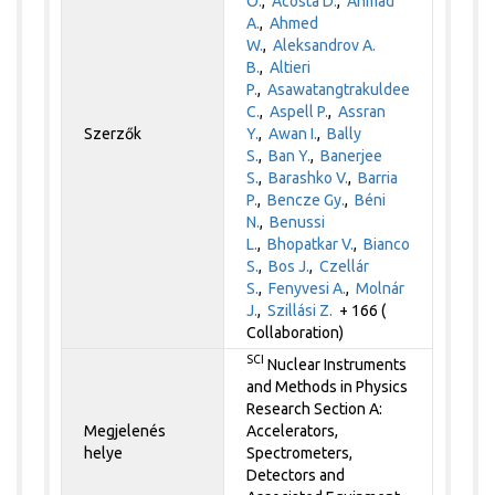
O.
,
Acosta D.
,
Ahmad
A.
,
Ahmed
W.
,
Aleksandrov A.
B.
,
Altieri
P.
,
Asawatangtrakuldee
C.
,
Aspell P.
,
Assran
Szerzők
Y.
,
Awan I.
,
Bally
S.
,
Ban Y.
,
Banerjee
S.
,
Barashko V.
,
Barria
P.
,
Bencze Gy.
,
Béni
N.
,
Benussi
L.
,
Bhopatkar V.
,
Bianco
S.
,
Bos J.
,
Czellár
S.
,
Fenyvesi A.
,
Molnár
J.
,
Szillási Z.
+ 166 (
Collaboration)
SCI
Nuclear Instruments
and Methods in Physics
Research Section A:
Megjelenés
Accelerators,
helye
Spectrometers,
Detectors and