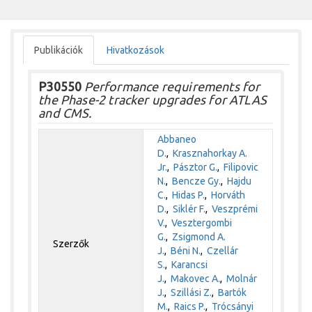
Publikációk
Hivatkozások
P30550
Performance requirements for
the Phase-2 tracker upgrades for ATLAS
and CMS.
Abbaneo
D.
,
Krasznahorkay A.
Jr.
,
Pásztor G.
,
Filipovic
N.
,
Bencze Gy.
,
Hajdu
C.
,
Hidas P.
,
Horváth
D.
,
Siklér F.
,
Veszprémi
V.
,
Vesztergombi
G.
,
Zsigmond A.
Szerzők
J.
,
Béni N.
,
Czellár
S.
,
Karancsi
J.
,
Makovec A.
,
Molnár
J.
,
Szillási Z.
,
Bartók
M.
,
Raics P.
,
Trócsányi