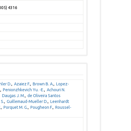
2005) 4316
hler D.
,
Azaiez F.
,
Brown B. A.
,
Lopez-
.
,
Penionzhkevich Yu. -E.
,
Achouri N.
,
Daugas J. M.
,
de Oliveira Santos
 S.
,
Guillemaud-Mueller D.
,
Leenhardt
.
,
Porquet M. G.
,
Pougheon F.
,
Roussel-