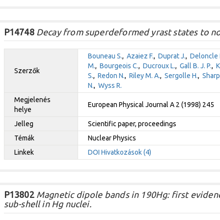
P14748
Decay from superdeformed yrast states to no
Bouneau S.
,
Azaiez F.
,
Duprat J.
,
Deloncle I
M.
,
Bourgeois C.
,
Ducroux L.
,
Gall B. J. P.
,
K
Szerzők
S.
,
Redon N.
,
Riley M. A.
,
Sergolle H.
,
Sharp
N.
,
Wyss R.
Megjelenés
European Physical Journal A 2 (1998) 245
helye
Jelleg
Scientific paper, proceedings
Témák
Nuclear Physics
Linkek
DOI
Hivatkozások (4)
P13802
Magnetic dipole bands in 190Hg: first evidenc
sub-shell in Hg nuclei.