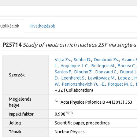
ublikációk
Hivatkozások
P25714
Study of neutron rich nucleus 25F via single-
Vajta Zs.
,
Sohler D.
,
Dombrádi Zs.
,
Azaiez F
L.
,
Angelique J. C.
,
Belleguic M.
,
Borcea C.
Santos F.
,
Dlouhy Z.
,
Donzaud C.
,
Duprat J
Szerzők
D.
,
Leenhardt S.
,
Lewitowicz M.
,
Lopez-Jim
W.
,
Penionzhkevich Yu. -E.
,
Porquet M. G.
,
+ 32 ( Collaboration)
Megjelenés
SCI
Acta Physica Polonica B 44 (2013) 553
helye
2013
Impakt faktor
0.998
Jelleg
Scientific paper, proceedings
Témák
Nuclear Physics