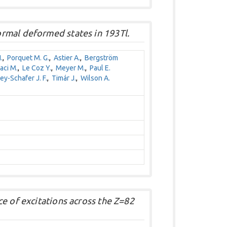
rmal deformed states in 193Tl.
.
,
Porquet M. G.
,
Astier A.
,
Bergström
aci M.
,
Le Coz Y.
,
Meyer M.
,
Paul E.
ey-Schafer J. F.
,
Timár J.
,
Wilson A.
e of excitations across the Z=82