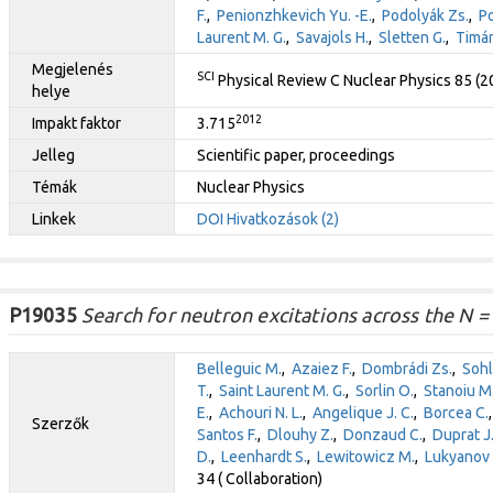
F.
,
Penionzhkevich Yu. -E.
,
Podolyák Zs.
,
Po
Laurent M. G.
,
Savajols H.
,
Sletten G.
,
Timár
Megjelenés
SCI
Physical Review C Nuclear Physics 85 (
helye
2012
Impakt faktor
3.715
Jelleg
Scientific paper, proceedings
Témák
Nuclear Physics
Linkek
DOI
Hivatkozások (2)
P19035
Search for neutron excitations across the N = 
Belleguic M.
,
Azaiez F.
,
Dombrádi Zs.
,
Sohl
T.
,
Saint Laurent M. G.
,
Sorlin O.
,
Stanoiu M
E.
,
Achouri N. L.
,
Angelique J. C.
,
Borcea C.
Szerzők
Santos F.
,
Dlouhy Z.
,
Donzaud C.
,
Duprat J
D.
,
Leenhardt S.
,
Lewitowicz M.
,
Lukyanov 
34 ( Collaboration)