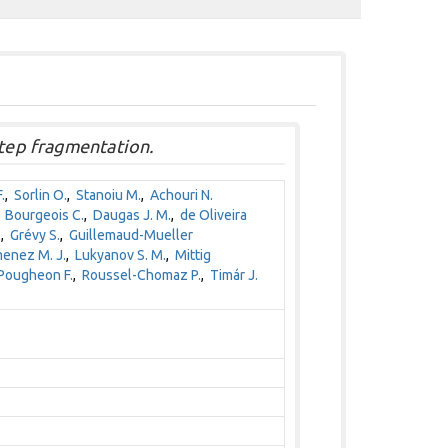
step fragmentation.
.
,
Sorlin O.
,
Stanoiu M.
,
Achouri N.
,
Bourgeois C.
,
Daugas J. M.
,
de Oliveira
.
,
Grévy S.
,
Guillemaud-Mueller
enez M. J.
,
Lukyanov S. M.
,
Mittig
Pougheon F.
,
Roussel-Chomaz P.
,
Timár J.