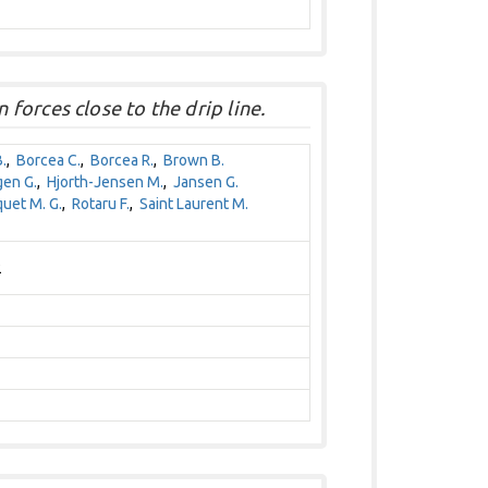
orces close to the drip line.
.
,
Borcea C.
,
Borcea R.
,
Brown B.
en G.
,
Hjorth-Jensen M.
,
Jansen G.
uet M. G.
,
Rotaru F.
,
Saint Laurent M.
2