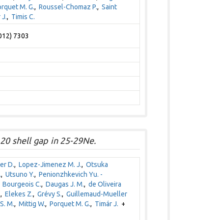
rquet M. G.
,
Roussel-Chomaz P.
,
Saint
 J.
,
Timis C.
2012) 7303
20 shell gap in 25-29Ne.
er D.
,
Lopez-Jimenez M. J.
,
Otsuka
.
,
Utsuno Y.
,
Penionzhkevich Yu. -
,
Bourgeois C.
,
Daugas J. M.
,
de Oliveira
.
,
Elekes Z.
,
Grévy S.
,
Guillemaud-Mueller
S. M.
,
Mittig W.
,
Porquet M. G.
,
Timár J.
+