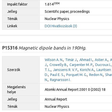
2004
Impakt faktor
1.614
Jelleg
Scientific paper, proceedings
Témák
Nuclear Physics
Linkek
DOI
Hivatkozások (3)
P15316
Magnetic dipole bands in 190Hg.
Wilson A. N.
,
Timár J.
,
Ahmad I.
,
Astier A.
,
A
J.
,
Crowelly B.
,
Carpenter M. P.
,
Ducroux L.
Szerzők
T. L.
,
Janssens R. V. F.
,
Korichi A.
,
Lauritsen 
D.
,
Paul E. S.
,
Porquet M. G.
,
Redon N.
,
Shar
N.
,
Ragnarsson I.
Megjelenés
Atomki Annual Report 2001 0 (2002) 18
helye
Jelleg
Annual Report
Témák
Nuclear Physics