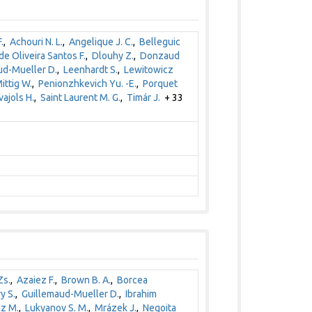
.
,
Achouri N. L.
,
Angelique J. C.
,
Belleguic
de Oliveira Santos F.
,
Dlouhy Z.
,
Donzaud
ud-Mueller D.
,
Leenhardt S.
,
Lewitowicz
ittig W.
,
Penionzhkevich Yu. -E.
,
Porquet
vajols H.
,
Saint Laurent M. G.
,
Timár J.
+ 33
Zs.
,
Azaiez F.
,
Brown B. A.
,
Borcea
y S.
,
Guillemaud-Mueller D.
,
Ibrahim
z M.
,
Lukyanov S. M.
,
Mrázek J.
,
Negoita