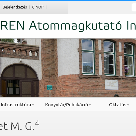
Ke
Bejelentkezés
GINOP
Infrastruktúra
Könyvtár/Publikáció
Oktatás
4
t M. G.