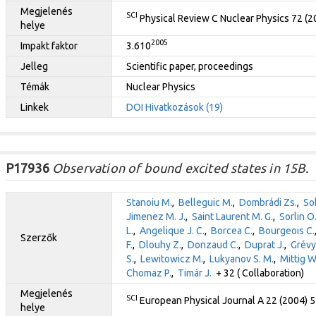
Megjelenés
SCI
Physical Review C Nuclear Physics 72 (
helye
2005
Impakt faktor
3.610
Jelleg
Scientific paper, proceedings
Témák
Nuclear Physics
Linkek
DOI
Hivatkozások (19)
P17936
Observation of bound excited states in 15B.
Stanoiu M.
,
Belleguic M.
,
Dombrádi Zs.
,
So
Jimenez M. J.
,
Saint Laurent M. G.
,
Sorlin O
L.
,
Angelique J. C.
,
Borcea C.
,
Bourgeois C.
Szerzők
F.
,
Dlouhy Z.
,
Donzaud C.
,
Duprat J.
,
Grévy
S.
,
Lewitowicz M.
,
Lukyanov S. M.
,
Mittig W
Chomaz P.
,
Timár J.
+ 32 ( Collaboration)
Megjelenés
SCI
European Physical Journal A 22 (2004) 5
helye