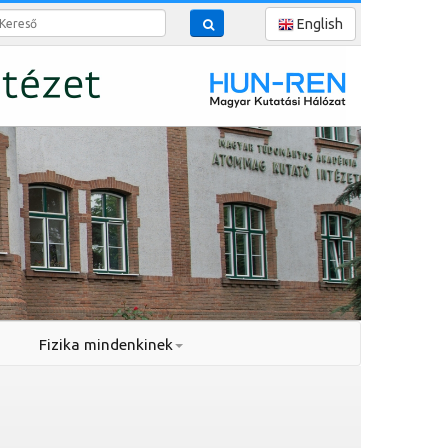
reső
English
Fizika mindenkinek