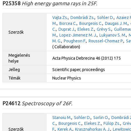
P25358
High energy gamma rays in 25F.
Vajta Zs.
,
Dombrádi Zs.
,
Sohler D.
,
Azaiez F
M.
,
Borcea C.
,
Bourgeois C.
,
Daugas J. M.
,
C.
,
Duprat J.
,
Elekes Z.
,
Grévy S.
,
Guillema
Szerzők
M.
,
Lopez-Jimenez M. J.
,
Lukyanov S. M.
,
M
M. G.
,
Pougheon F.
,
Roussel-Chomaz P.
,
Sa
( Collaboration)
Megjelenés
Acta Physica Debrecina 46 (2012) 175
helye
Jelleg
Scientific paper, proceedings
Témák
Nuclear Physics
P24612
Spectroscopy of 26F.
Stanoiu M.
,
Sohler D.
,
Sorlin O.
,
Dombrádi 
C.
,
Bourgeois C.
,
Elekes Z.
,
Fülöp Zs.
,
Grév
Szerzők
F.
,
Kerek A.
,
Krasznahorkay A. J.
,
Lewitowic