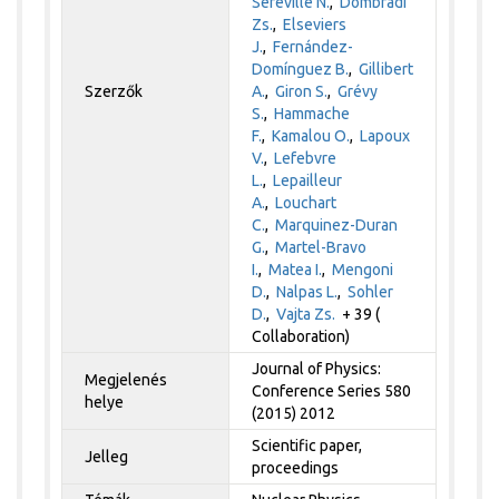
Séréville N.
,
Dombrádi
Zs.
,
Elseviers
J.
,
Fernández-
Domínguez B.
,
Gillibert
Szerzők
A.
,
Giron S.
,
Grévy
S.
,
Hammache
F.
,
Kamalou O.
,
Lapoux
V.
,
Lefebvre
L.
,
Lepailleur
A.
,
Louchart
C.
,
Marquinez-Duran
G.
,
Martel-Bravo
I.
,
Matea I.
,
Mengoni
D.
,
Nalpas L.
,
Sohler
D.
,
Vajta Zs.
+ 39 (
Collaboration)
Journal of Physics:
Megjelenés
Conference Series 580
helye
(2015) 2012
Scientific paper,
Jelleg
proceedings