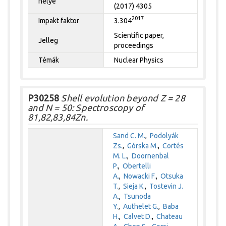
helye
(2017) 4305
2017
Impakt faktor
3.304
Scientific paper,
Jelleg
proceedings
Témák
Nuclear Physics
P30258
Shell evolution beyond Z = 28
and N = 50: Spectroscopy of
81,82,83,84Zn.
Sand C. M.
,
Podolyák
Zs.
,
Górska M.
,
Cortés
M. L.
,
Doornenbal
P.
,
Obertelli
A.
,
Nowacki F.
,
Otsuka
T.
,
Sieja K.
,
Tostevin J.
A.
,
Tsunoda
Y.
,
Authelet G.
,
Baba
H.
,
Calvet D.
,
Chateau