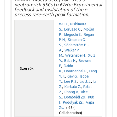
neutron-rich 55Cs to 67Ho: Experimental
feedback and evalutation of the r-
precess rare-earth peak formation.
Wu J.
,
Nishimura
S.
,
Lorusso G.
,
Möller
P.
,
Ideguchi E.
,
Regan
P. H.
,
Simpson G.
S.
,
Söderström P. -
A.
,
Walker P
M.
,
Watanabe H.
,
Xu Z.
Y.
,
Baba H.
,
Browne
F.
,
Daido
Szerzők
R.
,
Doornenbal P.
,
Fang
Y. F.
,
Gey G.
,
Isobe
T.
,
Lee P. S.
,
Liu J. J.
,
Li
Z.
,
Korkulu Z.
,
Patel
Z.
,
Phong V.
,
Rice
S.
,
Dombrádi Zs.
,
Kuti
I.
,
Podolyák Zs.
,
Vajta
Zs.
+ 68 (
Collaboration)