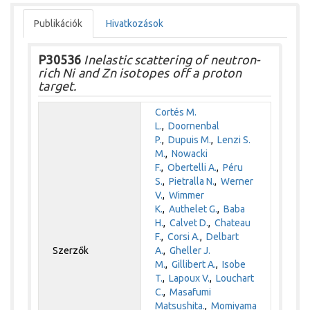
Publikációk
Hivatkozások
P30536
Inelastic scattering of neutron-
rich Ni and Zn isotopes off a proton
target.
Cortés M.
L.
,
Doornenbal
P.
,
Dupuis M.
,
Lenzi S.
M.
,
Nowacki
F.
,
Obertelli A.
,
Péru
S.
,
Pietralla N.
,
Werner
V.
,
Wimmer
K.
,
Authelet G.
,
Baba
H.
,
Calvet D.
,
Chateau
F.
,
Corsi A.
,
Delbart
Szerzők
A.
,
Gheller J.
M.
,
Gillibert A.
,
Isobe
T.
,
Lapoux V.
,
Louchart
C.
,
Masafumi
Matsushita.
,
Momiyama