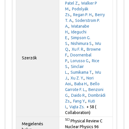
Patel Z.
,
Walker P
M.
,
Podolyák
Zs.
,
Regan P. H.
,
Berry
T. A.
,
Soderstrom P.
A.
,
Watanabe
H.
,
Ideguchi
E.
,
Simpson G.
S.
,
Nishimura S.
,
Wu
Q.
,
Xu F. R.
,
Browne
F.
,
Doornenbal
Szerzők
P.
,
Lorusso G.
,
Rice
S.
,
Sinclair
L.
,
Sumikama T.
,
Wu
J.
,
Xu Z. Y.
,
Nori
Aoi.
,
Baba H.
,
Bello
Garrote F. L.
,
Benzoni
G.
,
Daido R.
,
Dombrádi
Zs.
,
Fang Y.
,
Kuti
I.
,
Vajta Zs.
+ 58 (
Collaboration)
SCI
Physical Review C
Megjelenés
Nuclear Physics 96