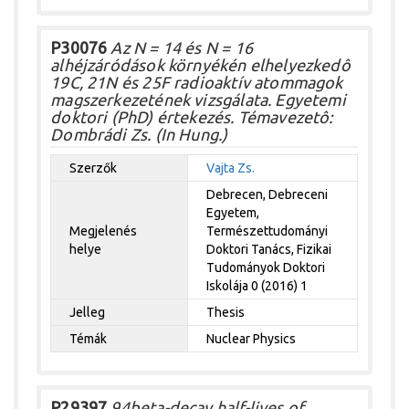
P30076
Az N = 14 és N = 16
alhéjzáródások környékén elhelyezkedô
19C, 21N és 25F radioaktív atommagok
magszerkezetének vizsgálata. Egyetemi
doktori (PhD) értekezés. Témavezetô:
Dombrádi Zs. (In Hung.)
Szerzők
Vajta Zs.
Debrecen, Debreceni
Egyetem,
Megjelenés
Természettudományi
helye
Doktori Tanács, Fizikai
Tudományok Doktori
Iskolája 0 (2016) 1
Jelleg
Thesis
Témák
Nuclear Physics
P29397
94beta-decay half-lives of