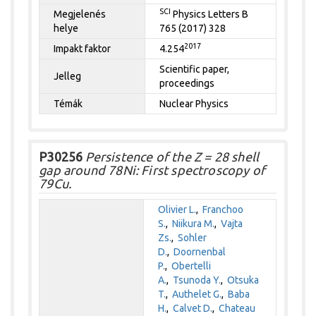
SCI
Megjelenés
Physics Letters B
helye
765 (2017) 328
2017
Impakt faktor
4.254
Scientific paper,
Jelleg
proceedings
Témák
Nuclear Physics
P30256
Persistence of the Z = 28 shell
gap around 78Ni: First spectroscopy of
79Cu.
Olivier L.
,
Franchoo
S.
,
Niikura M.
,
Vajta
Zs.
,
Sohler
D.
,
Doornenbal
P.
,
Obertelli
A.
,
Tsunoda Y.
,
Otsuka
T.
,
Authelet G.
,
Baba
H.
,
Calvet D.
,
Chateau