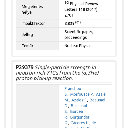
SCI
Physical Review
Megjelenés
Letters 118 (2017)
helye
2701
2017
Impakt faktor
8.839
Scientific paper,
Jelleg
proceedings
Témák
Nuclear Physics
P29379
Single-particle strength in
neutron-rich 71Cu from the (d,3He)
proton pick-up reaction.
Franchoo
S.
,
Morfouace P.
,
Assié
M.
,
Azaiez F.
,
Beaumel
D.
,
Boissinot
S.
,
Borcea
R.
,
Burgunder
G.
,
Cáceres L.
,
dé