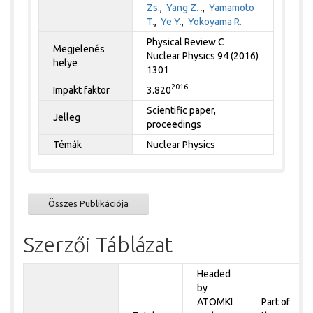
Zs.
,
Yang Z. .
,
Yamamoto
T.
,
Ye Y.
,
Yokoyama R.
Physical Review C
Megjelenés
Nuclear Physics 94 (2016)
helye
1301
2016
Impakt faktor
3.820
Scientific paper,
Jelleg
proceedings
Témák
Nuclear Physics
Összes Publikációja
Szerzői Táblázat
Headed
by
ATOMKI
Part of