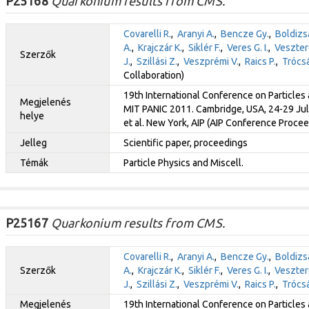
P25168
Quarkonium results from CMS.
Covarelli R.
,
Aranyi A.
,
Bencze Gy.
,
Boldizsá
A.
,
Krajczár K.
,
Siklér F.
,
Veres G. I.
,
Veszter
Szerzők
J.
,
Szillási Z.
,
Veszprémi V.
,
Raics P.
,
Trócsá
Collaboration)
19th International Conference on Particles 
Megjelenés
MIT PANIC 2011. Cambridge, USA, 24-29 July
helye
et al. New York, AIP (AIP Conference Proce
Jelleg
Scientific paper, proceedings
Témák
Particle Physics and Miscell.
P25167
Quarkonium results from CMS.
Covarelli R.
,
Aranyi A.
,
Bencze Gy.
,
Boldizsá
Szerzők
A.
,
Krajczár K.
,
Siklér F.
,
Veres G. I.
,
Veszter
J.
,
Szillási Z.
,
Veszprémi V.
,
Raics P.
,
Trócsá
Megjelenés
19th International Conference on Particles