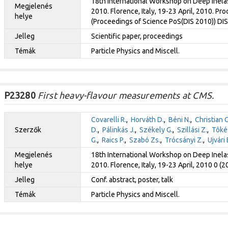
18th International Workshop on Deep Inelas
Megjelenés
2010. Florence, Italy, 19-23 April, 2010. Pro
helye
(Proceedings of Science PoS(DIS 2010)) DI
Jelleg
Scientific paper, proceedings
Témák
Particle Physics and Miscell.
P23280
First heavy-flavour measurements at CMS.
Covarelli R.
,
Horváth D.
,
Béni N.
,
Christian G
Szerzők
D.
,
Pálinkás J.
,
Székely G.
,
Szillási Z.
,
Tôkés
G.
,
Raics P.
,
Szabó Zs.
,
Trócsányi Z.
,
Ujvári 
Megjelenés
18th International Workshop on Deep Inelas
helye
2010. Florence, Italy, 19-23 April, 2010 0 (2
Jelleg
Conf. abstract, poster, talk
Témák
Particle Physics and Miscell.