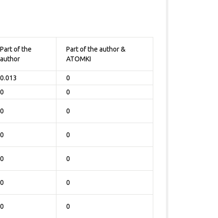
Part of the
Part of the author &
author
ATOMKI
0.013
0
0
0
0
0
0
0
0
0
0
0
0
0