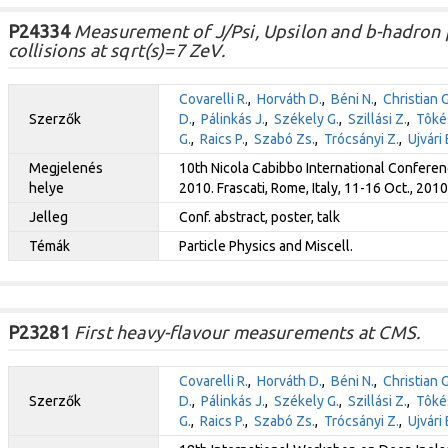
P24334
Measurement of J/Psi, Upsilon and b-hadron 
collisions at sqrt(s)=7 ZeV.
Covarelli R.
,
Horváth D.
,
Béni N.
,
Christian G
Szerzők
D.
,
Pálinkás J.
,
Székely G.
,
Szillási Z.
,
Tôkés
G.
,
Raics P.
,
Szabó Zs.
,
Trócsányi Z.
,
Ujvári 
Megjelenés
10th Nicola Cabibbo International Confere
helye
2010. Frascati, Rome, Italy, 11-16 Oct., 2010
Jelleg
Conf. abstract, poster, talk
Témák
Particle Physics and Miscell.
P23281
First heavy-flavour measurements at CMS.
Covarelli R.
,
Horváth D.
,
Béni N.
,
Christian G
Szerzők
D.
,
Pálinkás J.
,
Székely G.
,
Szillási Z.
,
Tôkés
G.
,
Raics P.
,
Szabó Zs.
,
Trócsányi Z.
,
Ujvári 