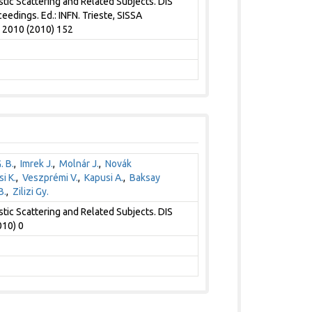
tic Scattering and Related Subjects. DIS
ceedings. Ed.: INFN. Trieste, SISSA
S 2010 (2010) 152
. B.
,
Imrek J.
,
Molnár J.
,
Novák
i K.
,
Veszprémi V.
,
Kapusi A.
,
Baksay
B.
,
Zilizi Gy.
tic Scattering and Related Subjects. DIS
010) 0