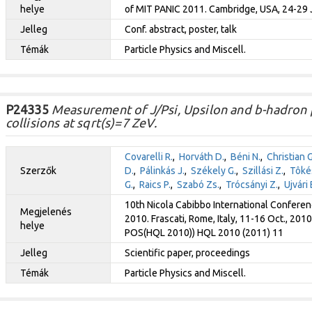
helye
of MIT PANIC 2011. Cambridge, USA, 24-29 J
Jelleg
Conf. abstract, poster, talk
Témák
Particle Physics and Miscell.
P24335
Measurement of J/Psi, Upsilon and b-hadron 
collisions at sqrt(s)=7 ZeV.
Covarelli R.
,
Horváth D.
,
Béni N.
,
Christian G
Szerzők
D.
,
Pálinkás J.
,
Székely G.
,
Szillási Z.
,
Tôkés
G.
,
Raics P.
,
Szabó Zs.
,
Trócsányi Z.
,
Ujvári 
10th Nicola Cabibbo International Confere
Megjelenés
2010. Frascati, Rome, Italy, 11-16 Oct., 20
helye
POS(HQL 2010)) HQL 2010 (2011) 11
Jelleg
Scientific paper, proceedings
Témák
Particle Physics and Miscell.