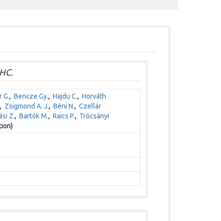
LHC.
 G.
,
Bencze Gy.
,
Hajdu C.
,
Horváth
,
Zsigmond A. J.
,
Béni N.
,
Czellár
ási Z.
,
Bartók M.
,
Raics P.
,
Trócsányi
ion)