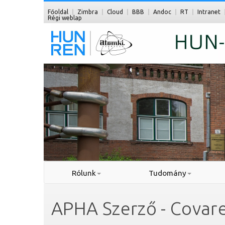
Főoldal
Zimbra
Cloud
BBB
Andoc
RT
Intranet
Régi weblap
Rólunk
Tudomány
APHA Szerző - Covarel