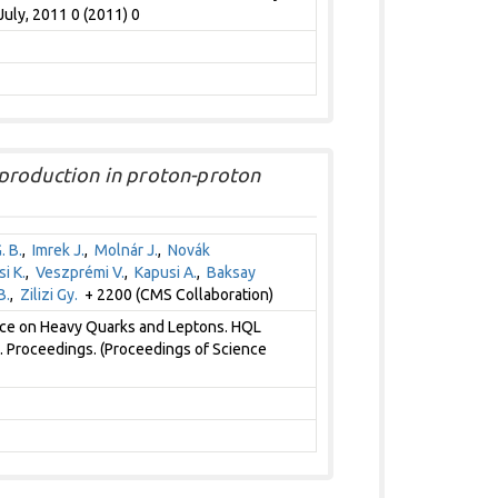
uly, 2011 0 (2011) 0
production in proton-proton
. B.
,
Imrek J.
,
Molnár J.
,
Novák
i K.
,
Veszprémi V.
,
Kapusi A.
,
Baksay
B.
,
Zilizi Gy.
+ 2200 (CMS Collaboration)
nce on Heavy Quarks and Leptons. HQL
10. Proceedings. (Proceedings of Science