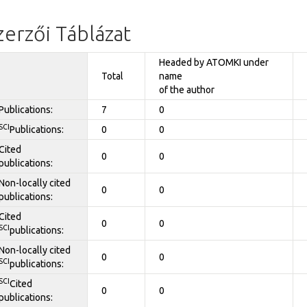
zerzői Táblázat
Headed by ATOMKI under
Total
name
of the author
Publications:
7
0
SCI
Publications:
0
0
Cited
0
0
publications:
Non-locally cited
0
0
publications:
Cited
0
0
SCI
publications:
Non-locally cited
0
0
SCI
publications:
SCI
Cited
0
0
publications: