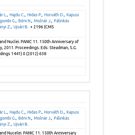
r L.
,
Hajdu C.
,
Hidas P.
,
Horváth D.
,
Kapusi
gombi G.
,
Béni N.
,
Molnár J.
,
Pálinkás
nyi Z.
,
Ujvári B.
+ 2196 (CMS
and Nuclei. PANIC 11. 150th Anniversary of
, 2011. Proceedings. Eds: Steadman, S.G.
edings 1441) 0 (2012) 638
r L.
,
Hajdu C.
,
Hidas P.
,
Horváth D.
,
Kapusi
gombi G.
,
Béni N.
,
Molnár J.
,
Pálinkás
nyi Z.
,
Ujvári B.
 and Nucelei. PANIC 11. 150th Anniversary