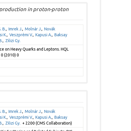
production in proton-proton
. B.
,
Imrek J.
,
Molnár J.
,
Novák
i K.
,
Veszprémi V.
,
Kapusi A.
,
Baksay
B.
,
Zilizi Gy.
nce on Heavy Quarks and Leptons. HQL
 0 (2010) 0
. B.
,
Imrek J.
,
Molnár J.
,
Novák
i K.
,
Veszprémi V.
,
Kapusi A.
,
Baksay
B.
,
Zilizi Gy.
+ 2200 (CMS Collaboration)