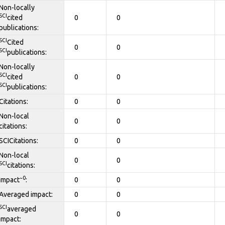
Non-locally
SCI
cited
0
0
publications:
SCI
Cited
0
0
SCI
publications:
Non-locally
SCI
cited
0
0
SCI
publications:
Citations:
0
0
Non-local
0
0
citations:
SCICitations:
0
0
Non-local
0
0
SCI
citations:
~0
Impact
:
0
0
Averaged impact:
0
0
SCI
averaged
0
0
impact: