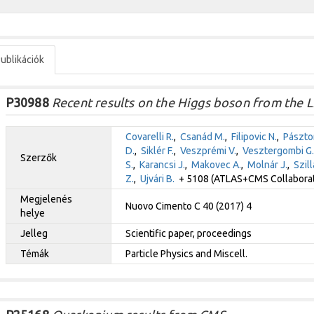
ublikációk
P30988
Recent results on the Higgs boson from the 
Covarelli R.
,
Csanád M.
,
Filipovic N.
,
Pásztor
D.
,
Siklér F.
,
Veszprémi V.
,
Vesztergombi G.
Szerzők
S.
,
Karancsi J.
,
Makovec A.
,
Molnár J.
,
Szill
Z.
,
Ujvári B.
+ 5108 (ATLAS+CMS Collaborat
Megjelenés
Nuovo Cimento C 40 (2017) 4
helye
Jelleg
Scientific paper, proceedings
Témák
Particle Physics and Miscell.