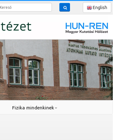
reső
English
Fizika mindenkinek