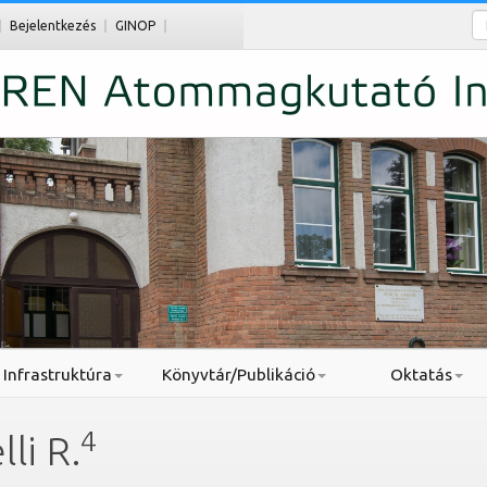
Ke
Bejelentkezés
GINOP
Infrastruktúra
Könyvtár/Publikáció
Oktatás
4
li R.