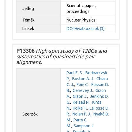
Scientific paper,
Jelleg
proceedings
Témák
Nuclear Physics
Linkek
DOI
Hivatkozások (3)
P13306
High-spin study of 128Ce and
systematics of quasiparticle pair
alignment.
Paul E. S.
,
Bednarczyk
P.
,
Boston A. J.
,
Chiara
C. J.
,
Foin C.
,
Fossan D.
B.
,
Genevey J.
,
Gizon
A.
,
Gizon J.
,
Jenkins D.
G.
,
Kelsall N.
,
Kintz
N.
,
Koike T.
,
LaFosse D.
Szerzők
R.
,
Nolan P. J.
,
Nyakó B.
M.
,
Parry C.
M.
,
Sampson J.
A.
,
Semple A.