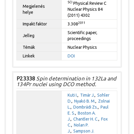
SCI
Physical Review C
Megjelenés
Nuclear Physics 84
helye
(2011) 4302
2011
Impakt faktor
3.308
Scientific paper,
Jelleg
proceedings
Témák
Nuclear Physics
Linkek
DOI
P23338
Spin determination in 132La and
134Pr nuclei using DCO method.
Kuti I.
,
Timár J.
,
Sohler
D.
,
Nyakó B. M.
,
Zolnai
L.
,
Dombrádi Zs.
,
Paul
E. S.
,
Boston A.
J.
,
Chantler H. C.
,
Fox
C.
,
Nolan P.
J.
,
Sampson J.