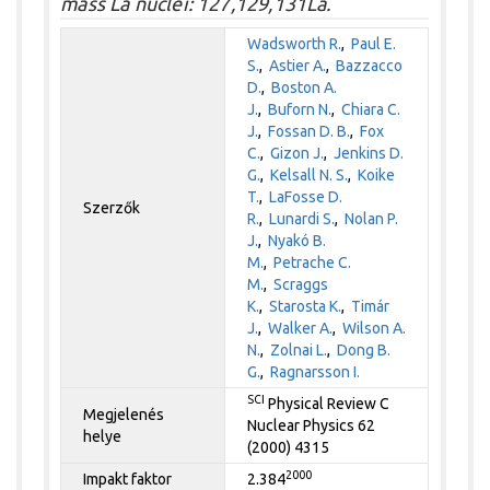
mass La nuclei: 127,129,131La.
Wadsworth R.
,
Paul E.
S.
,
Astier A.
,
Bazzacco
D.
,
Boston A.
J.
,
Buforn N.
,
Chiara C.
J.
,
Fossan D. B.
,
Fox
C.
,
Gizon J.
,
Jenkins D.
G.
,
Kelsall N. S.
,
Koike
T.
,
LaFosse D.
Szerzők
R.
,
Lunardi S.
,
Nolan P.
J.
,
Nyakó B.
M.
,
Petrache C.
M.
,
Scraggs
K.
,
Starosta K.
,
Timár
J.
,
Walker A.
,
Wilson A.
N.
,
Zolnai L.
,
Dong B.
G.
,
Ragnarsson I.
SCI
Physical Review C
Megjelenés
Nuclear Physics 62
helye
(2000) 4315
2000
Impakt faktor
2.384