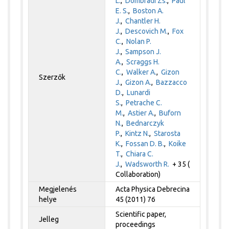
L.
,
Dombrádi Zs.
,
Paul
E. S.
,
Boston A.
J.
,
Chantler H.
J.
,
Descovich M.
,
Fox
C.
,
Nolan P.
J.
,
Sampson J.
A.
,
Scraggs H.
C.
,
Walker A.
,
Gizon
Szerzők
J.
,
Gizon A.
,
Bazzacco
D.
,
Lunardi
S.
,
Petrache C.
M.
,
Astier A.
,
Buforn
N.
,
Bednarczyk
P.
,
Kintz N.
,
Starosta
K.
,
Fossan D. B.
,
Koike
T.
,
Chiara C.
J.
,
Wadsworth R.
+ 35 (
Collaboration)
Megjelenés
Acta Physica Debrecina
helye
45 (2011) 76
Scientific paper,
Jelleg
proceedings