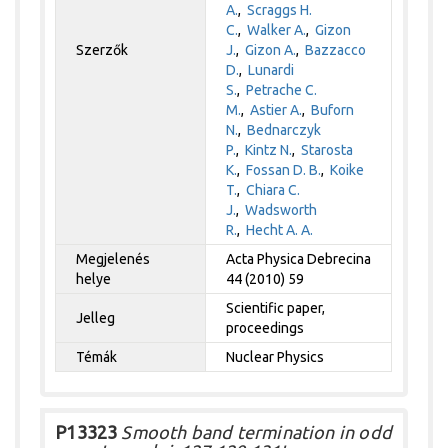
A.
,
Scraggs H.
C.
,
Walker A.
,
Gizon
Szerzők
J.
,
Gizon A.
,
Bazzacco
D.
,
Lunardi
S.
,
Petrache C.
M.
,
Astier A.
,
Buforn
N.
,
Bednarczyk
P.
,
Kintz N.
,
Starosta
K.
,
Fossan D. B.
,
Koike
T.
,
Chiara C.
J.
,
Wadsworth
R.
,
Hecht A. A.
Megjelenés
Acta Physica Debrecina
helye
44 (2010) 59
Scientific paper,
Jelleg
proceedings
Témák
Nuclear Physics
P13323
Smooth band termination in odd