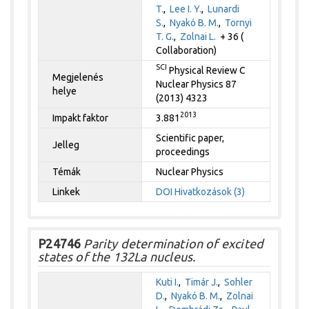
T.
,
Lee I. Y.
,
Lunardi
S.
,
Nyakó B. M.
,
Tornyi
T. G.
,
Zolnai L.
+ 36 (
Collaboration)
SCI
Physical Review C
Megjelenés
Nuclear Physics 87
helye
(2013) 4323
2013
Impakt faktor
3.881
Scientific paper,
Jelleg
proceedings
Témák
Nuclear Physics
Linkek
DOI
Hivatkozások (3)
P24746
Parity determination of excited
states of the 132La nucleus.
Kuti I.
,
Timár J.
,
Sohler
D.
,
Nyakó B. M.
,
Zolnai