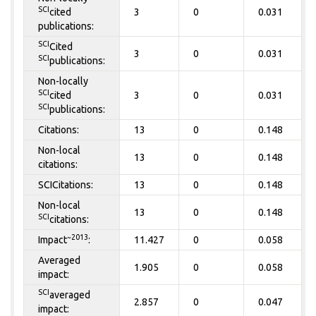
SCI
cited
3
0
0.031
publications:
SCI
Cited
3
0
0.031
SCI
publications:
Non-locally
SCI
cited
3
0
0.031
SCI
publications:
Citations:
13
0
0.148
Non-local
13
0
0.148
citations:
SCICitations:
13
0
0.148
Non-local
13
0
0.148
SCI
citations:
~2013
Impact
:
11.427
0
0.058
Averaged
1.905
0
0.058
impact:
SCI
averaged
2.857
0
0.047
impact: