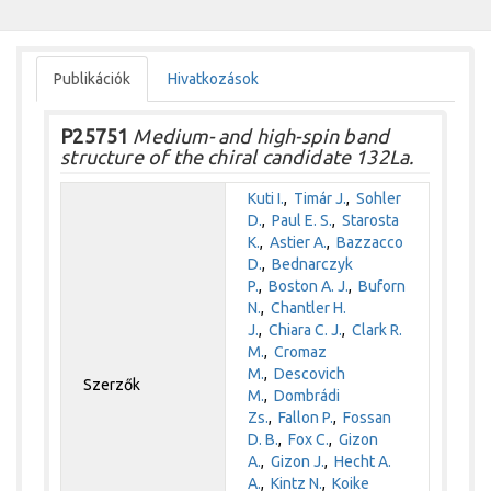
Publikációk
Hivatkozások
P25751
Medium- and high-spin band
structure of the chiral candidate 132La.
Kuti I.
,
Timár J.
,
Sohler
D.
,
Paul E. S.
,
Starosta
K.
,
Astier A.
,
Bazzacco
D.
,
Bednarczyk
P.
,
Boston A. J.
,
Buforn
N.
,
Chantler H.
J.
,
Chiara C. J.
,
Clark R.
M.
,
Cromaz
M.
,
Descovich
Szerzők
M.
,
Dombrádi
Zs.
,
Fallon P.
,
Fossan
D. B.
,
Fox C.
,
Gizon
A.
,
Gizon J.
,
Hecht A.
A.
,
Kintz N.
,
Koike