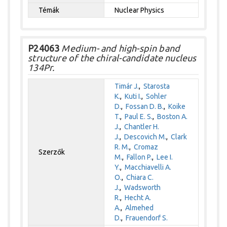
Témák
Nuclear Physics
P24063
Medium- and high-spin band
structure of the chiral-candidate nucleus
134Pr.
Timár J.
,
Starosta
K.
,
Kuti I.
,
Sohler
D.
,
Fossan D. B.
,
Koike
T.
,
Paul E. S.
,
Boston A.
J.
,
Chantler H.
J.
,
Descovich M.
,
Clark
R. M.
,
Cromaz
Szerzők
M.
,
Fallon P.
,
Lee I.
Y.
,
Macchiavelli A.
O.
,
Chiara C.
J.
,
Wadsworth
R.
,
Hecht A.
A.
,
Almehed
D.
,
Frauendorf S.