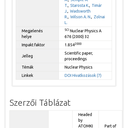
T.
,
Starosta K.
,
Timár
J.
,
Wadsworth
R.
,
Wilson A. N.
,
Zolnai
L.
SCI
Megjelenés
Nuclear Physics A
helye
676 (2000) 32
2000
Impakt faktor
1.854
Scientific paper,
Jelleg
proceedings
Témák
Nuclear Physics
Linkek
DOI
Hivatkozások (7)
Szerzői Táblázat
Headed
by
ATOMKI
Part of