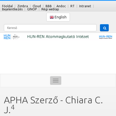
Főoldal
Zimbra
Cloud
BBB
Andoc
RT
Intranet
Bejelentkezés
GINOP
Régi weblap
English
Kereső
Toggle
navigation
APHA Szerző - Chiara C.
4
J.