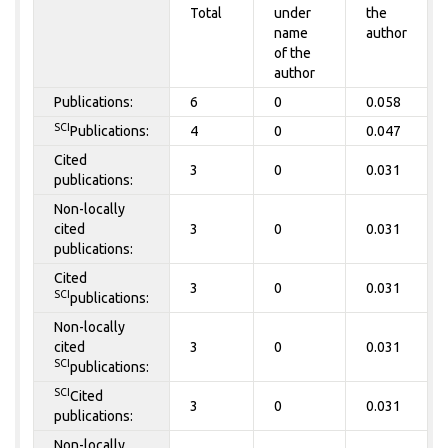
Total
under
the
name
author
of the
author
Publications:
6
0
0.058
SCI
Publications:
4
0
0.047
Cited
3
0
0.031
publications:
Non-locally
cited
3
0
0.031
publications:
Cited
3
0
0.031
SCI
publications:
Non-locally
cited
3
0
0.031
SCI
publications:
SCI
Cited
3
0
0.031
publications:
Non-locally