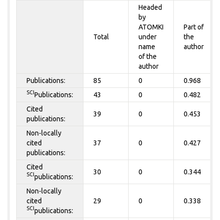
Headed
by
ATOMKI
Part of
Total
under
the
name
author
of the
author
Publications:
85
0
0.968
SCI
Publications:
43
0
0.482
Cited
39
0
0.453
publications:
Non-locally
cited
37
0
0.427
publications:
Cited
30
0
0.344
SCI
publications:
Non-locally
cited
29
0
0.338
SCI
publications: