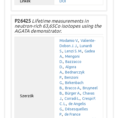
Linkek
DOI
P26425
Lifetime measurements in
neutron-rich 63,65Co isotopes using the
AGATA demonstrator.
Modamio V.
,
Valiente-
Dobon J. J.
,
Lunardi
S.
,
Lenzi S. M.
,
Gadea
A.
,
Mengoni
D.
,
Bazzacco
D.
,
Algora
A.
,
Bednarczyk
P.
,
Benzoni
G.
,
Birkenbach
B.
,
Bracco A.
,
Bruyneel
B.
,
Bürger A.
,
Chavas
Szerzők
J.
,
Corradi L.
,
Crespi F.
C. L.
,
de Angelis
G.
,
Désesquelles
P.
,
de France