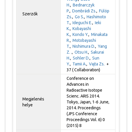
H.
,
Bednarczyk
P.
,
Dombrádi Zs.
,
Fülöp
Szerzők
Zs.
,
Go S.
,
Hashimoto
T.
,
Ideguchi E.
,
Ieki
K.
,
Kobayashi
K.
,
Kondo Y.
,
Minakata
R.
,
Motobayashi
T.
,
Nishimura D.
,
Yang
Z. .
,
Otsu H.
,
Sakurai
H.
,
Sohler D.
,
Sun
Y.
,
Tamii A.
,
Vajta Zs.
+
37 ( Collaboration)
Conference on
Advances in
Radioactive Isotope
Scienc. ARIS 2014.
Megjelenés
Tokyo, Japan, 1-6 June,
helye
2014. Proceedings
(JPS Conference
Proceedings Vol. 6) 0
(2015) 8