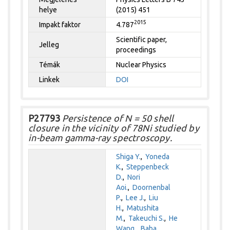
helye
(2015) 451
2015
Impakt faktor
4.787
Scientific paper,
Jelleg
proceedings
Témák
Nuclear Physics
Linkek
DOI
P27793
Persistence of N = 50 shell
closure in the vicinity of 78Ni studied by
in-beam gamma-ray spectroscopy.
Shiga Y.
,
Yoneda
K.
,
Steppenbeck
D.
,
Nori
Aoi.
,
Doornenbal
P.
,
Lee J.
,
Liu
H.
,
Matushita
M.
,
Takeuchi S.
,
He
Wang.
,
Baba