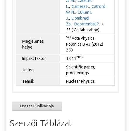
A. M.
,
Cáceres
L.
,
Camera F.
,
Catford
W. N.
,
Cullen I.
J.
,
Dombrádi
Zs.
,
Doornenbal P.
+
53 ( Collaboration)
SCI
Acta Physica
Megjelenés
Polonica B 43 (2012)
helye
253
2012
Impakt faktor
1.011
Scientific paper,
Jelleg
proceedings
Témák
Nuclear Physics
Összes Publikációja
Szerzői Táblázat