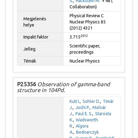
S.
,
Hackstein M.
+ 48 (
Collaboration)
Physical Review C
Megjelenés
Nuclear Physics 85
helye
(2012) 4321
2012
Impakt faktor
3.715
Scientific paper,
Jelleg
proceedings
Témák
Nuclear Physics
P25356
Observation of gamma-band
structure in 104Pd.
Kuti I.
,
Sohler D.
,
Timár
J.
,
Joshi P.
,
Molnár
J.
,
Paul E. S.
,
Starosta
K.
,
Wadsworth
R.
,
Algora
A.
,
Bednarczyk