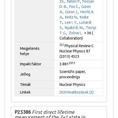
Zs.
,
Fallon P.
,
Fossan
D. B.
,
Fox C.
,
Gizon
A.
,
Gizon J.
,
Hecht A.
A.
,
Kintz N.
,
Koike
T.
,
Lee I. Y.
,
Lunardi
S.
,
Nyakó B. M.
,
Tornyi
T. G.
,
Zolnai L.
+ 36 (
Collaboration)
SCI
Physical Review C
Megjelenés
Nuclear Physics 87
helye
(2013) 4323
2013
Impakt faktor
3.881
Scientific paper,
Jelleg
proceedings
Témák
Nuclear Physics
Linkek
DOI
Hivatkozások (3)
P25386
First direct lifetime
measurement of the 2+1 state in