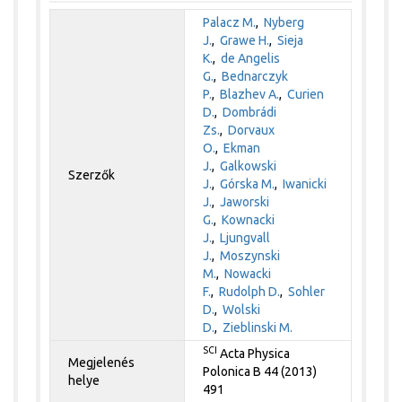
Palacz M.
,
Nyberg
J.
,
Grawe H.
,
Sieja
K.
,
de Angelis
G.
,
Bednarczyk
P.
,
Blazhev A.
,
Curien
D.
,
Dombrádi
Zs.
,
Dorvaux
O.
,
Ekman
J.
,
Galkowski
Szerzők
J.
,
Górska M.
,
Iwanicki
J.
,
Jaworski
G.
,
Kownacki
J.
,
Ljungvall
J.
,
Moszynski
M.
,
Nowacki
F.
,
Rudolph D.
,
Sohler
D.
,
Wolski
D.
,
Zieblinski M.
SCI
Acta Physica
Megjelenés
Polonica B 44 (2013)
helye
491