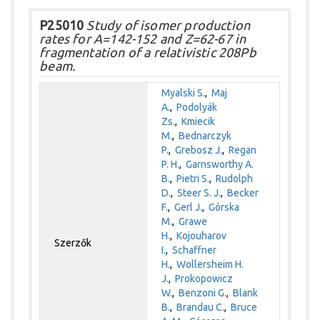
P25010
Study of isomer production
rates for A=142-152 and Z=62-67 in
fragmentation of a relativistic 208Pb
beam.
Myalski S.
,
Maj
A.
,
Podolyák
Zs.
,
Kmiecik
M.
,
Bednarczyk
P.
,
Grebosz J.
,
Regan
P. H.
,
Garnsworthy A.
B.
,
Pietri S.
,
Rudolph
D.
,
Steer S. J.
,
Becker
F.
,
Gerl J.
,
Górska
M.
,
Grawe
H.
,
Kojouharov
Szerzők
I.
,
Schaffner
H.
,
Wollersheim H.
J.
,
Prokopowicz
W.
,
Benzoni G.
,
Blank
B.
,
Brandau C.
,
Bruce