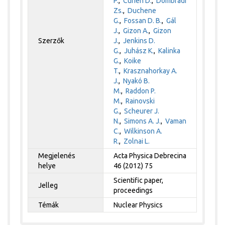
P.
,
Curien D.
,
Dombrádi
Zs.
,
Duchene
G.
,
Fossan D. B.
,
Gál
J.
,
Gizon A.
,
Gizon
Szerzők
J.
,
Jenkins D.
G.
,
Juhász K.
,
Kalinka
G.
,
Koike
T.
,
Krasznahorkay A.
J.
,
Nyakó B.
M.
,
Raddon P.
M.
,
Rainovski
G.
,
Scheurer J.
N.
,
Simons A. J.
,
Vaman
C.
,
Wilkinson A.
R.
,
Zolnai L.
Megjelenés
Acta Physica Debrecina
helye
46 (2012) 75
Scientific paper,
Jelleg
proceedings
Témák
Nuclear Physics