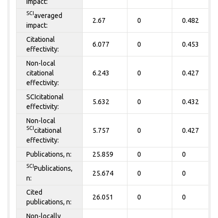
impact:
SCI
averaged
2.67
0
0.482
impact:
Citational
6.077
0
0.453
effectivity:
Non-local
citational
6.243
0
0.427
effectivity:
SCIcitational
5.632
0
0.432
effectivity:
Non-local
SCI
citational
5.757
0
0.427
effectivity:
Publications, n:
25.859
0
0
SCI
Publications,
25.674
0
0
n:
Cited
26.051
0
0
publications, n:
Non-locally