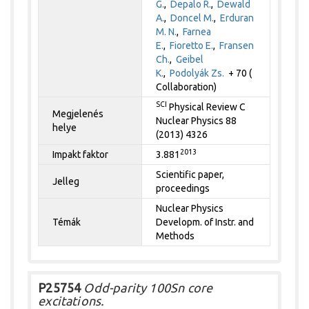
G.
,
Depalo R.
,
Dewald
A.
,
Doncel M.
,
Erduran
M. N.
,
Farnea
E.
,
Fioretto E.
,
Fransen
Ch.
,
Geibel
K.
,
Podolyák Zs.
+ 70 (
Collaboration)
SCI
Physical Review C
Megjelenés
Nuclear Physics 88
helye
(2013) 4326
2013
Impakt faktor
3.881
Scientific paper,
Jelleg
proceedings
Nuclear Physics
Témák
Developm. of Instr. and
Methods
P25754
Odd-parity 100Sn core
excitations.