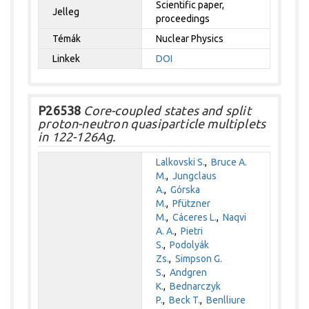
Scientific paper,
Jelleg
proceedings
Témák
Nuclear Physics
Linkek
DOI
P26538
Core-coupled states and split
proton-neutron quasiparticle multiplets
in 122-126Ag.
Lalkovski S.
,
Bruce A.
M.
,
Jungclaus
A.
,
Górska
M.
,
Pfützner
M.
,
Cáceres L.
,
Naqvi
A. A.
,
Pietri
S.
,
Podolyák
Zs.
,
Simpson G.
S.
,
Andgren
K.
,
Bednarczyk
P.
,
Beck T.
,
Benlliure