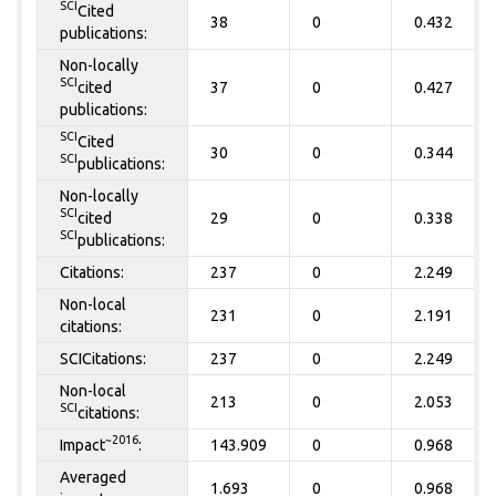
SCI
Cited
38
0
0.432
publications:
Non-locally
SCI
cited
37
0
0.427
publications:
SCI
Cited
30
0
0.344
SCI
publications:
Non-locally
SCI
cited
29
0
0.338
SCI
publications:
Citations:
237
0
2.249
Non-local
231
0
2.191
citations:
SCICitations:
237
0
2.249
Non-local
213
0
2.053
SCI
citations:
~2016
Impact
:
143.909
0
0.968
Averaged
1.693
0
0.968