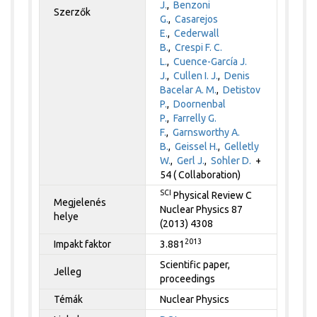
J.
,
Benzoni
Szerzők
G.
,
Casarejos
E.
,
Cederwall
B.
,
Crespi F. C.
L.
,
Cuence-García J.
J.
,
Cullen I. J.
,
Denis
Bacelar A. M.
,
Detistov
P.
,
Doornenbal
P.
,
Farrelly G.
F.
,
Garnsworthy A.
B.
,
Geissel H.
,
Gelletly
W.
,
Gerl J.
,
Sohler D.
+
54 ( Collaboration)
SCI
Physical Review C
Megjelenés
Nuclear Physics 87
helye
(2013) 4308
2013
Impakt faktor
3.881
Scientific paper,
Jelleg
proceedings
Témák
Nuclear Physics