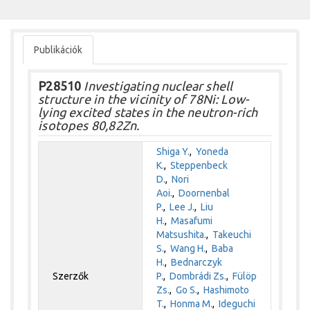
Publikációk
P28510
Investigating nuclear shell
structure in the vicinity of 78Ni: Low-
lying excited states in the neutron-rich
isotopes 80,82Zn.
Shiga Y.
,
Yoneda
K.
,
Steppenbeck
D.
,
Nori
Aoi.
,
Doornenbal
P.
,
Lee J.
,
Liu
H.
,
Masafumi
Matsushita.
,
Takeuchi
S.
,
Wang H.
,
Baba
H.
,
Bednarczyk
Szerzők
P.
,
Dombrádi Zs.
,
Fülöp
Zs.
,
Go S.
,
Hashimoto
T.
,
Honma M.
,
Ideguchi