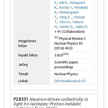
E.
,
Ieki K.
,
Kobayashi
K.
,
Kondo Y.
,
Minakata
R.
,
Motobayashi
T.
,
Yang Z. .
,
Otsuka
T.
,
Otsu H.
,
Sakurai
H.
,
Sohler D.
,
Vajta Zs.
+ 41 ( Collaboration)
SCI
Physical Review C
Megjelenés
Nuclear Physics 93
helye
(2016) 4320
2016
Impakt faktor
3.820
Scientific paper,
Jelleg
proceedings
Témák
Nuclear Physics
Linkek
DOI
Hivatkozások (1)
P28331
Neutron-driven collectivity in
light tin isotopes: Proton inelastic