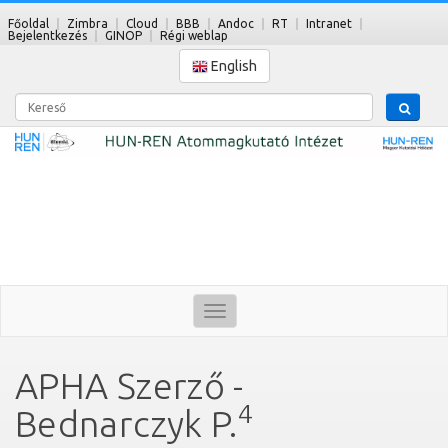
Főoldal
Zimbra
Cloud
BBB
Andoc
RT
Intranet
Bejelentkezés
GINOP
Régi weblap
English
Kereső
Toggle
navigation
APHA Szerző -
4
Bednarczyk P.