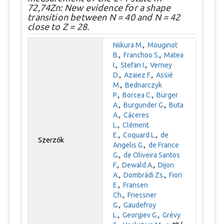
72,74Zn: New evidence for a shape
transition between N = 40 and N = 42
close to Z = 28.
Niikura M.
,
Mouginot
B.
,
Franchoo S.
,
Matea
I.
,
Stefan I.
,
Verney
D.
,
Azaiez F.
,
Assié
M.
,
Bednarczyk
P.
,
Borcea C.
,
Bürger
A.
,
Burgunder G.
,
Buta
A.
,
Cáceres
L.
,
Clément
E.
,
Coquard L.
,
de
Szerzők
Angelis G.
,
de France
G.
,
de Oliveira Santos
F.
,
Dewald A.
,
Dijon
A.
,
Dombrádi Zs.
,
Fiori
E.
,
Fransen
Ch.
,
Friessner
G.
,
Gaudefroy
L.
,
Georgiev G.
,
Grévy