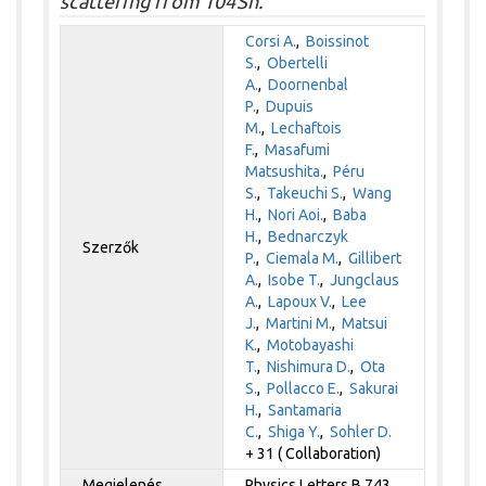
scattering from 104Sn.
Corsi A.
,
Boissinot
S.
,
Obertelli
A.
,
Doornenbal
P.
,
Dupuis
M.
,
Lechaftois
F.
,
Masafumi
Matsushita.
,
Péru
S.
,
Takeuchi S.
,
Wang
H.
,
Nori Aoi.
,
Baba
H.
,
Bednarczyk
Szerzők
P.
,
Ciemala M.
,
Gillibert
A.
,
Isobe T.
,
Jungclaus
A.
,
Lapoux V.
,
Lee
J.
,
Martini M.
,
Matsui
K.
,
Motobayashi
T.
,
Nishimura D.
,
Ota
S.
,
Pollacco E.
,
Sakurai
H.
,
Santamaria
C.
,
Shiga Y.
,
Sohler D.
+ 31 ( Collaboration)
Megjelenés
Physics Letters B 743