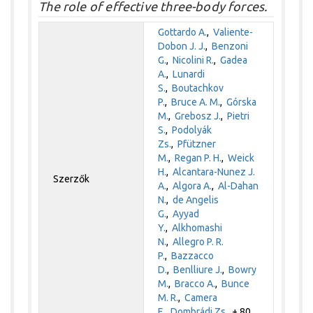
The role of effective three-body forces.
Gottardo A.
,
Valiente-
Dobon J. J.
,
Benzoni
G.
,
Nicolini R.
,
Gadea
A.
,
Lunardi
S.
,
Boutachkov
P.
,
Bruce A. M.
,
Górska
M.
,
Grebosz J.
,
Pietri
S.
,
Podolyák
Zs.
,
Pfützner
M.
,
Regan P. H.
,
Weick
H.
,
Alcantara-Nunez J.
Szerzők
A.
,
Algora A.
,
Al-Dahan
N.
,
de Angelis
G.
,
Ayyad
Y.
,
Alkhomashi
N.
,
Allegro P. R.
P.
,
Bazzacco
D.
,
Benlliure J.
,
Bowry
M.
,
Bracco A.
,
Bunce
M. R.
,
Camera
F.
,
Dombrádi Zs.
+ 80