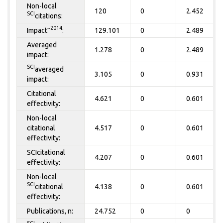
Non-local
120
0
2.452
SCI
citations:
~2014
Impact
:
129.101
0
2.489
Averaged
1.278
0
2.489
impact:
SCI
averaged
3.105
0
0.931
impact:
Citational
4.621
0
0.601
effectivity:
Non-local
citational
4.517
0
0.601
effectivity:
SCIcitational
4.207
0
0.601
effectivity:
Non-local
SCI
citational
4.138
0
0.601
effectivity:
Publications, n:
24.752
0
0