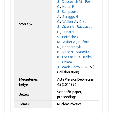
J.
,
Descovich M.
,
Fox
C.
,
Nolan P.
J.
,
Sampson J.
A.
,
Scraggs H.
C.
,
Walker A.
,
Gizon
Szerzők
J.
,
Gizon A.
,
Bazzacco
D.
,
Lunardi
S.
,
Petrache C.
M.
,
Astier A.
,
Buforn
N.
,
Bednarczyk
P.
,
Kintz N.
,
Starosta
K.
,
Fossan D. B.
,
Koike
T.
,
Chiara C.
J.
,
Wadsworth R.
+ 35 (
Collaboration)
Megjelenés
Acta Physica Debrecina
helye
45 (2011) 76
Scientific paper,
Jelleg
proceedings
Témák
Nuclear Physics