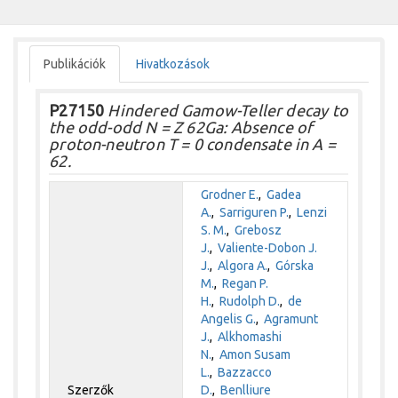
Publikációk
Hivatkozások
P27150
Hindered Gamow-Teller decay to
the odd-odd N = Z 62Ga: Absence of
proton-neutron T = 0 condensate in A =
62.
Grodner E.
,
Gadea
A.
,
Sarriguren P.
,
Lenzi
S. M.
,
Grebosz
J.
,
Valiente-Dobon J.
J.
,
Algora A.
,
Górska
M.
,
Regan P.
H.
,
Rudolph D.
,
de
Angelis G.
,
Agramunt
J.
,
Alkhomashi
N.
,
Amon Susam
L.
,
Bazzacco
Szerzők
D.
,
Benlliure