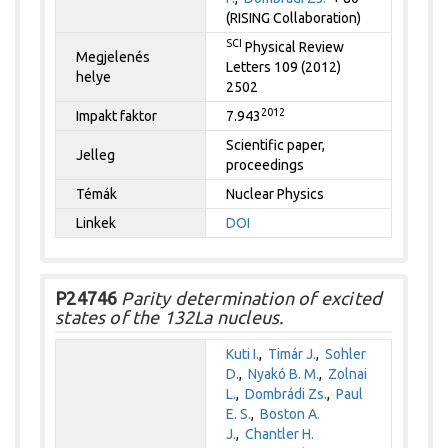
(RISING Collaboration)
SCI
Physical Review
Megjelenés
Letters 109 (2012)
helye
2502
2012
Impakt faktor
7.943
Scientific paper,
Jelleg
proceedings
Témák
Nuclear Physics
Linkek
DOI
P24746
Parity determination of excited
states of the 132La nucleus.
Kuti I.
,
Timár J.
,
Sohler
D.
,
Nyakó B. M.
,
Zolnai
L.
,
Dombrádi Zs.
,
Paul
E. S.
,
Boston A.
J.
,
Chantler H.