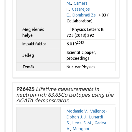
M.
,
Camera
F.
,
Casarejos
E.
,
Dombrádi Zs.
+ 83 (
Collaboration)
SCI
Megjelenés
Physics Letters B
helye
725 (2013) 292
2013
Impakt faktor
6.019
Scientific paper,
Jelleg
proceedings
Témák
Nuclear Physics
P26425
Lifetime measurements in
neutron-rich 63,65Co isotopes using the
AGATA demonstrator.
Modamio V.
,
Valiente-
Dobon J. J.
,
Lunardi
S.
,
Lenzi S. M.
,
Gadea
A.
,
Mengoni