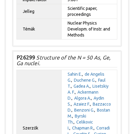
Scientific paper,
Jelleg
proceedings
Nuclear Physics
Témák
Developm. of Instr. and
Methods
P26299
Structure of the N = 50 As, Ge,
Ga nuclei.
Sahin E.
,
de Angelis
G.
,
Duchene G.
,
Faul
T.
,
Gadea A.
,
Lisetskiy
A. F.
,
Ackermann
D.
,
Algora A.
,
Aydin
S.
,
Azaiez F.
,
Bazzacco
D.
,
Benzoni G.
,
Bostan
M.
,
Byrski
Th.
,
Celikovic
Szerzők
I.
,
Chapman R.
,
Corradi
L.
,
Courtin S.
,
Curien