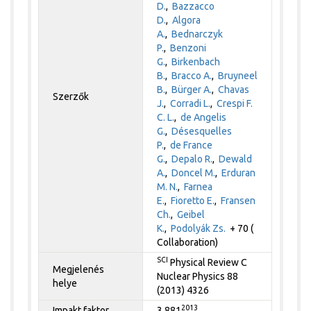
D.
,
Bazzacco
D.
,
Algora
A.
,
Bednarczyk
P.
,
Benzoni
G.
,
Birkenbach
B.
,
Bracco A.
,
Bruyneel
B.
,
Bürger A.
,
Chavas
Szerzők
J.
,
Corradi L.
,
Crespi F.
C. L.
,
de Angelis
G.
,
Désesquelles
P.
,
de France
G.
,
Depalo R.
,
Dewald
A.
,
Doncel M.
,
Erduran
M. N.
,
Farnea
E.
,
Fioretto E.
,
Fransen
Ch.
,
Geibel
K.
,
Podolyák Zs.
+ 70 (
Collaboration)
SCI
Physical Review C
Megjelenés
Nuclear Physics 88
helye
(2013) 4326
2013
Impakt faktor
3.881