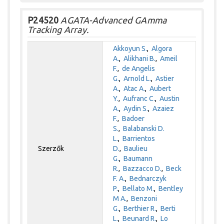
P24520
AGATA-Advanced GAmma
Tracking Array.
Akkoyun S.
,
Algora
A.
,
Alikhani B.
,
Ameil
F.
,
de Angelis
G.
,
Arnold L.
,
Astier
A.
,
Atac A.
,
Aubert
Y.
,
Aufranc C.
,
Austin
A.
,
Aydin S.
,
Azaiez
F.
,
Badoer
S.
,
Balabanski D.
L.
,
Barrientos
Szerzők
D.
,
Baulieu
G.
,
Baumann
R.
,
Bazzacco D.
,
Beck
F. A.
,
Bednarczyk
P.
,
Bellato M.
,
Bentley
M A.
,
Benzoni
G.
,
Berthier R.
,
Berti
L.
,
Beunard R.
,
Lo