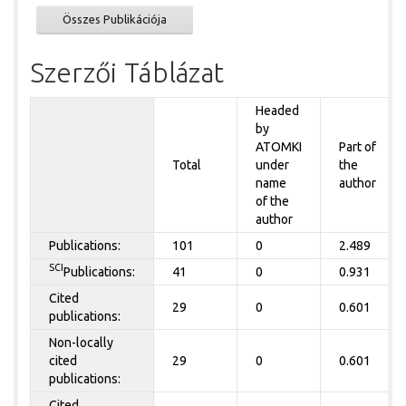
Összes Publikációja
Szerzői Táblázat
Headed
by
ATOMKI
Part of
Total
under
the
name
author
of the
author
Publications:
101
0
2.489
SCI
Publications:
41
0
0.931
Cited
29
0
0.601
publications:
Non-locally
cited
29
0
0.601
publications:
Cited