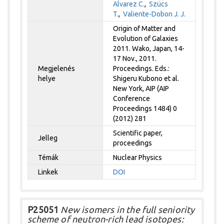
Alvarez C.
,
Szücs
T.
,
Valiente-Dobon J. J.
Origin of Matter and
Evolution of Galaxies
2011. Wako, Japan, 14-
17 Nov., 2011.
Megjelenés
Proceedings. Eds.:
helye
Shigeru Kubono et al.
New York, AIP (AIP
Conference
Proceedings 1484) 0
(2012) 281
Scientific paper,
Jelleg
proceedings
Témák
Nuclear Physics
Linkek
DOI
P25051
New isomers in the full seniority
scheme of neutron-rich lead isotopes: