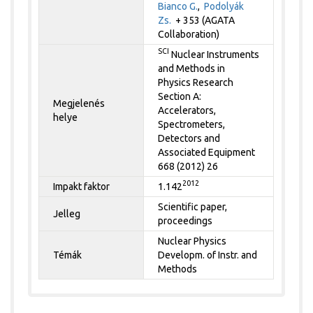
Bianco G.
,
Podolyák
Zs.
+ 353 (AGATA
Collaboration)
SCI
Nuclear Instruments
and Methods in
Physics Research
Section A:
Megjelenés
Accelerators,
helye
Spectrometers,
Detectors and
Associated Equipment
668 (2012) 26
2012
Impakt faktor
1.142
Scientific paper,
Jelleg
proceedings
Nuclear Physics
Témák
Developm. of Instr. and
Methods