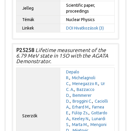
Scientific paper,
Jelleg
proceedings
Témák
Nuclear Physics
Linkek
DOI
Hivatkozások (3)
P25258
Lifetime measurement of the
6.79 MeV state in 15O with the AGATA
Demonstrator.
Depalo
R.
,
Michelagnoli
C.
,
Menegazzo R.
,
Ur
C. A.
,
Bazzacco
D.
,
Bemmerer
D.
,
Broggini C.
,
Caciolli
A.
,
Erhard M.
,
Farnea
E.
,
Fülöp Zs.
,
Gottardo
Szerzők
A.
,
Keeley N.
,
Lunardi
S.
,
Marta M.
,
Mengoni
D.
,
Mijatovic