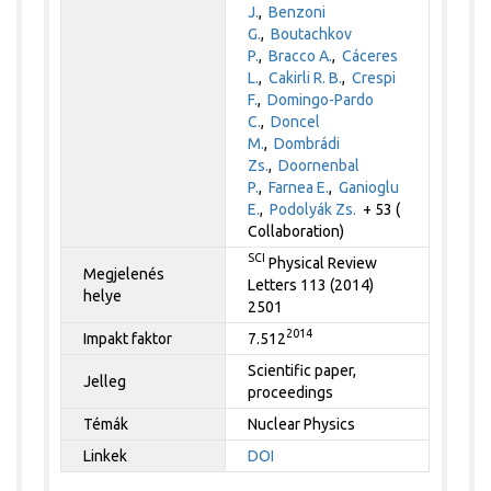
J.
,
Benzoni
G.
,
Boutachkov
P.
,
Bracco A.
,
Cáceres
L.
,
Cakirli R. B.
,
Crespi
F.
,
Domingo-Pardo
C.
,
Doncel
M.
,
Dombrádi
Zs.
,
Doornenbal
P.
,
Farnea E.
,
Ganioglu
E.
,
Podolyák Zs.
+ 53 (
Collaboration)
SCI
Physical Review
Megjelenés
Letters 113 (2014)
helye
2501
2014
Impakt faktor
7.512
Scientific paper,
Jelleg
proceedings
Témák
Nuclear Physics
Linkek
DOI