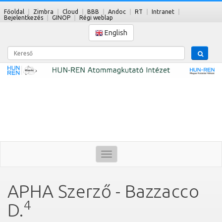
Főoldal
Zimbra
Cloud
BBB
Andoc
RT
Intranet
Bejelentkezés
GINOP
Régi weblap
English
Kereső
Toggle
navigation
APHA Szerző - Bazzacco
4
D.