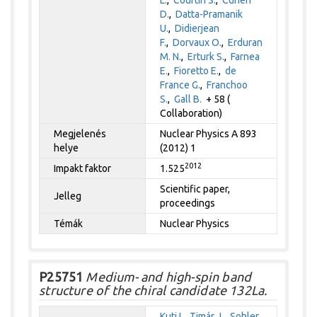
D.
,
Datta-Pramanik
U.
,
Didierjean
F.
,
Dorvaux O.
,
Erduran
M. N.
,
Erturk S.
,
Farnea
E.
,
Fioretto E.
,
de
France G.
,
Franchoo
S.
,
Gall B.
+ 58 (
Collaboration)
Megjelenés
Nuclear Physics A 893
helye
(2012) 1
2012
Impakt faktor
1.525
Scientific paper,
Jelleg
proceedings
Témák
Nuclear Physics
P25751
Medium- and high-spin band
structure of the chiral candidate 132La.
Kuti I.
,
Timár J.
,
Sohler