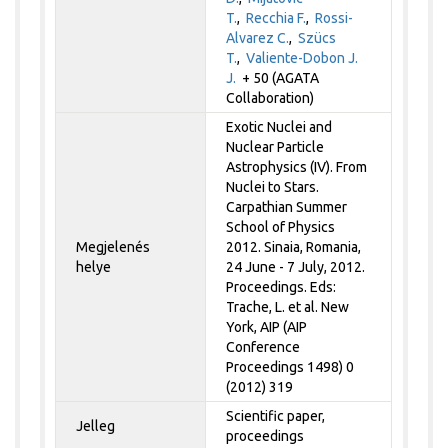
T.
,
Recchia F.
,
Rossi-
Alvarez C.
,
Szücs
T.
,
Valiente-Dobon J.
J.
+ 50 (AGATA
Collaboration)
Exotic Nuclei and
Nuclear Particle
Astrophysics (IV). From
Nuclei to Stars.
Carpathian Summer
School of Physics
Megjelenés
2012. Sinaia, Romania,
helye
24 June - 7 July, 2012.
Proceedings. Eds:
Trache, L. et al. New
York, AIP (AIP
Conference
Proceedings 1498) 0
(2012) 319
Scientific paper,
Jelleg
proceedings