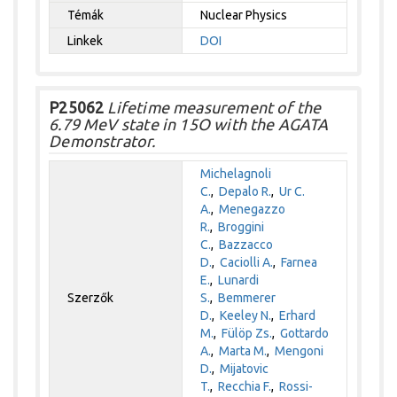
Témák
Nuclear Physics
Linkek
DOI
P25062
Lifetime measurement of the
6.79 MeV state in 15O with the AGATA
Demonstrator.
Michelagnoli
C.
,
Depalo R.
,
Ur C.
A.
,
Menegazzo
R.
,
Broggini
C.
,
Bazzacco
D.
,
Caciolli A.
,
Farnea
E.
,
Lunardi
Szerzők
S.
,
Bemmerer
D.
,
Keeley N.
,
Erhard
M.
,
Fülöp Zs.
,
Gottardo
A.
,
Marta M.
,
Mengoni
D.
,
Mijatovic
T.
,
Recchia F.
,
Rossi-