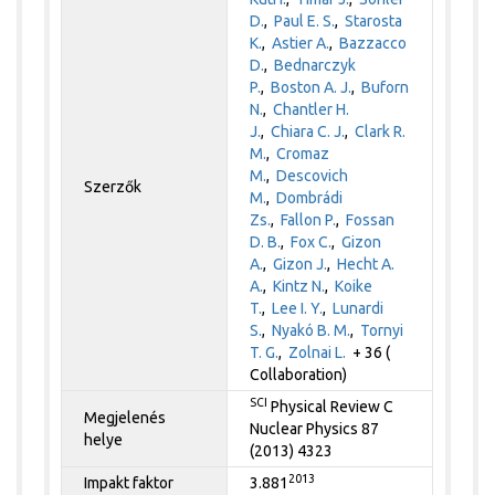
D.
,
Paul E. S.
,
Starosta
K.
,
Astier A.
,
Bazzacco
D.
,
Bednarczyk
P.
,
Boston A. J.
,
Buforn
N.
,
Chantler H.
J.
,
Chiara C. J.
,
Clark R.
M.
,
Cromaz
M.
,
Descovich
Szerzők
M.
,
Dombrádi
Zs.
,
Fallon P.
,
Fossan
D. B.
,
Fox C.
,
Gizon
A.
,
Gizon J.
,
Hecht A.
A.
,
Kintz N.
,
Koike
T.
,
Lee I. Y.
,
Lunardi
S.
,
Nyakó B. M.
,
Tornyi
T. G.
,
Zolnai L.
+ 36 (
Collaboration)
SCI
Physical Review C
Megjelenés
Nuclear Physics 87
helye
(2013) 4323
2013
Impakt faktor
3.881