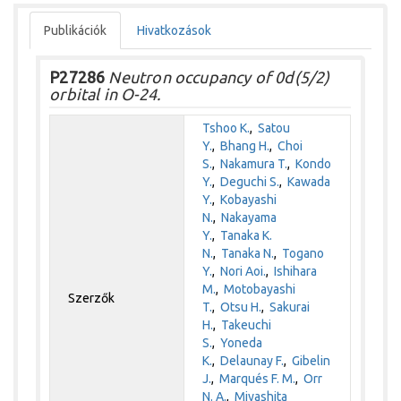
Publikációk
Hivatkozások
P27286
Neutron occupancy of 0d(5/2)
orbital in O-24.
Tshoo K.
,
Satou
Y.
,
Bhang H.
,
Choi
S.
,
Nakamura T.
,
Kondo
Y.
,
Deguchi S.
,
Kawada
Y.
,
Kobayashi
N.
,
Nakayama
Y.
,
Tanaka K.
N.
,
Tanaka N.
,
Togano
Y.
,
Nori Aoi.
,
Ishihara
M.
,
Motobayashi
Szerzők
T.
,
Otsu H.
,
Sakurai
H.
,
Takeuchi
S.
,
Yoneda
K.
,
Delaunay F.
,
Gibelin
J.
,
Marqués F. M.
,
Orr
N. A.
,
Miyashita