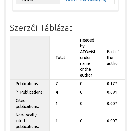
Linkek
DOI
Hivatkozások (20)
Szerzői Táblázat
Headed
by
ATOMKI
Part of
Total
under
the
name
author
of the
author
Publications:
7
0
0.177
SCI
Publications:
4
0
0.091
Cited
1
0
0.007
publications:
Non-locally
cited
1
0
0.007
publications: