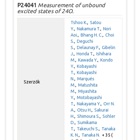
P24041
Measurement of unbound
excited states of 24O.
Tshoo K.
,
Satou
Y.
,
Nakamura T.
,
Nori
Aoi.
,
Bhang H. C.
,
Choi
S.
,
Deguchi
S.
,
Delaunay F.
,
Gibelin
J.
,
Honda T.
,
Ishihara
M.
,
Kawada Y.
,
Kondo
Y.
,
Kobayashi
T.
,
Kobayashi
N.
,
Marqués
Szerzők
M.
,
Matushita
M.
,
Miyashita
Y.
,
Motobayashi
T.
,
Nakayama Y.
,
Orr N.
A.
,
Otsu H.
,
Sakurai
H.
,
Shimoura S.
,
Sohler
D.
,
Sumikama
T.
,
Takeuchi S.
,
Tanaka
K. N.
,
Tanaka N.
+ 35 (