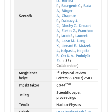
D.
,
Borcea
R.
,
Bourgeois C.
,
Buta
A.
,
Bürger
Szerzők
A.
,
Chapman
R.
,
Dalouzy J. -
C.
,
Dlouhy Z.
,
Drouart
A.
,
Elekes Z.
,
Franchoo
S.
,
Iacob S.
,
Laurent
B.
,
Lazar M.
,
Liang
X.
,
Lienard E.
,
Mrázek
J.
,
Nalpas L.
,
Negoita
F.
,
Orr N. A.
,
Podolyák
Zs.
+ 35 (
Collaboration)
SCI
Megjelenés
Physical Review
helye
Letters 99 (2007) 2503
2007
Impakt faktor
6.944
Scientific paper,
Jelleg
proceedings
Témák
Nuclear Physics