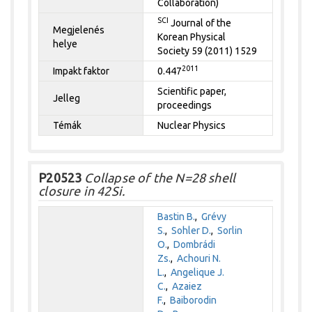
Collaboration)
SCI
Journal of the
Megjelenés
Korean Physical
helye
Society 59 (2011) 1529
2011
Impakt faktor
0.447
Scientific paper,
Jelleg
proceedings
Témák
Nuclear Physics
P20523
Collapse of the N=28 shell
closure in 42Si.
Bastin B.
,
Grévy
S.
,
Sohler D.
,
Sorlin
O.
,
Dombrádi
Zs.
,
Achouri N.
L.
,
Angelique J.
C.
,
Azaiez
F.
,
Baiborodin