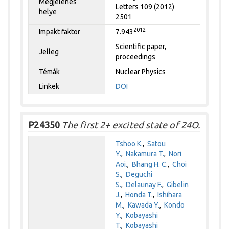
Megjelenés
Letters 109 (2012)
helye
2501
2012
Impakt faktor
7.943
Scientific paper,
Jelleg
proceedings
Témák
Nuclear Physics
Linkek
DOI
P24350
The first 2+ excited state of 24O.
Tshoo K.
,
Satou
Y.
,
Nakamura T.
,
Nori
Aoi.
,
Bhang H. C.
,
Choi
S.
,
Deguchi
S.
,
Delaunay F.
,
Gibelin
J.
,
Honda T.
,
Ishihara
M.
,
Kawada Y.
,
Kondo
Y.
,
Kobayashi
T.
,
Kobayashi