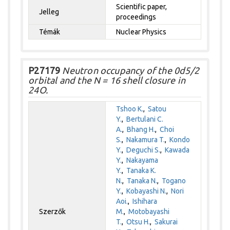
Scientific paper,
Jelleg
proceedings
Témák
Nuclear Physics
P27179
Neutron occupancy of the 0d5/2
orbital and the N = 16 shell closure in
24O.
Tshoo K.
,
Satou
Y.
,
Bertulani C.
A.
,
Bhang H.
,
Choi
S.
,
Nakamura T.
,
Kondo
Y.
,
Deguchi S.
,
Kawada
Y.
,
Nakayama
Y.
,
Tanaka K.
N.
,
Tanaka N.
,
Togano
Y.
,
Kobayashi N.
,
Nori
Aoi.
,
Ishihara
Szerzők
M.
,
Motobayashi
T.
,
Otsu H.
,
Sakurai