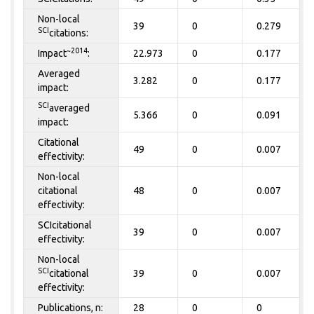
Non-local
39
0
0.279
SCI
citations:
~2014
Impact
:
22.973
0
0.177
Averaged
3.282
0
0.177
impact:
SCI
averaged
5.366
0
0.091
impact:
Citational
49
0
0.007
effectivity:
Non-local
citational
48
0
0.007
effectivity:
SCIcitational
39
0
0.007
effectivity:
Non-local
SCI
citational
39
0
0.007
effectivity:
Publications, n:
28
0
0