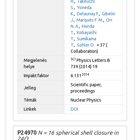
H.
,
Takeuchi
S.
,
Yoneda
K.
,
Delaunay F.
,
Gibelin
J.
,
Marqués F. M.
,
Orr
N. A.
,
Honda
T.
,
Kobayashi
T.
,
Sumikama
T.
,
Sohler D.
+ 37 (
Collaboration)
SCI
Megjelenés
Physics Letters B
helye
739 (2014) 19
2014
Impakt faktor
6.131
Scientific paper,
Jelleg
proceedings
Témák
Nuclear Physics
Linkek
DOI
P24970
N = 16 spherical shell closure in
24O.