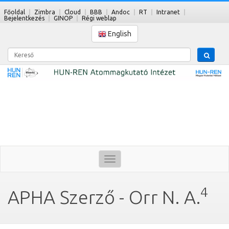
Főoldal
Zimbra
Cloud
BBB
Andoc
RT
Intranet
Bejelentkezés
GINOP
Régi weblap
English
Kereső
Toggle
navigation
4
APHA Szerző - Orr N. A.