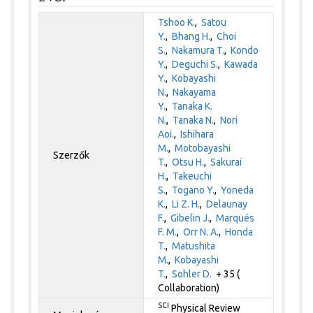
Tshoo K.
,
Satou
Y.
,
Bhang H.
,
Choi
S.
,
Nakamura T.
,
Kondo
Y.
,
Deguchi S.
,
Kawada
Y.
,
Kobayashi
N.
,
Nakayama
Y.
,
Tanaka K.
N.
,
Tanaka N.
,
Nori
Aoi.
,
Ishihara
M.
,
Motobayashi
Szerzők
T.
,
Otsu H.
,
Sakurai
H.
,
Takeuchi
S.
,
Togano Y.
,
Yoneda
K.
,
Li Z. H.
,
Delaunay
F.
,
Gibelin J.
,
Marqués
F. M.
,
Orr N. A.
,
Honda
T.
,
Matushita
M.
,
Kobayashi
T.
,
Sohler D.
+ 35 (
Collaboration)
SCI
Physical Review