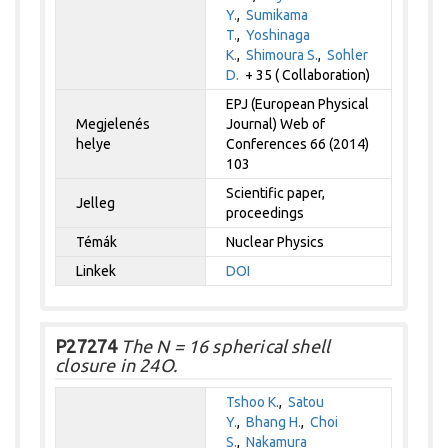
Y.
,
Sumikama
T.
,
Yoshinaga
K.
,
Shimoura S.
,
Sohler
D.
+ 35 ( Collaboration)
EPJ (European Physical
Megjelenés
Journal) Web of
helye
Conferences 66 (2014)
103
Scientific paper,
Jelleg
proceedings
Témák
Nuclear Physics
Linkek
DOI
P27274
The N = 16 spherical shell
closure in 24O.
Tshoo K.
,
Satou
Y.
,
Bhang H.
,
Choi
S.
,
Nakamura