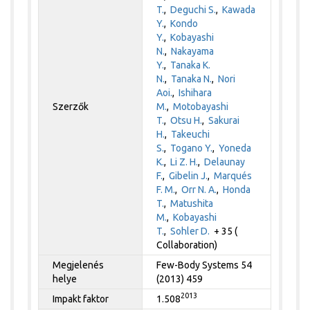
T.
,
Deguchi S.
,
Kawada
Y.
,
Kondo
Y.
,
Kobayashi
N.
,
Nakayama
Y.
,
Tanaka K.
N.
,
Tanaka N.
,
Nori
Aoi.
,
Ishihara
Szerzők
M.
,
Motobayashi
T.
,
Otsu H.
,
Sakurai
H.
,
Takeuchi
S.
,
Togano Y.
,
Yoneda
K.
,
Li Z. H.
,
Delaunay
F.
,
Gibelin J.
,
Marqués
F. M.
,
Orr N. A.
,
Honda
T.
,
Matushita
M.
,
Kobayashi
T.
,
Sohler D.
+ 35 (
Collaboration)
Megjelenés
Few-Body Systems 54
helye
(2013) 459
2013
Impakt faktor
1.508