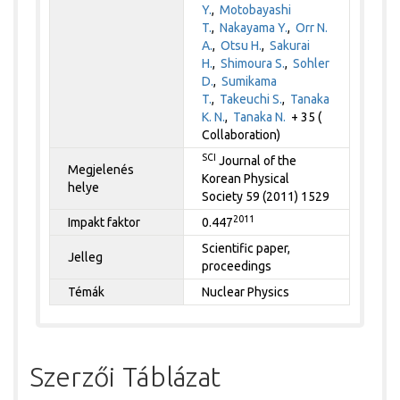
Y.
,
Motobayashi
T.
,
Nakayama Y.
,
Orr N.
A.
,
Otsu H.
,
Sakurai
H.
,
Shimoura S.
,
Sohler
D.
,
Sumikama
T.
,
Takeuchi S.
,
Tanaka
K. N.
,
Tanaka N.
+ 35 (
Collaboration)
SCI
Journal of the
Megjelenés
Korean Physical
helye
Society 59 (2011) 1529
2011
Impakt faktor
0.447
Scientific paper,
Jelleg
proceedings
Témák
Nuclear Physics
Szerzői Táblázat