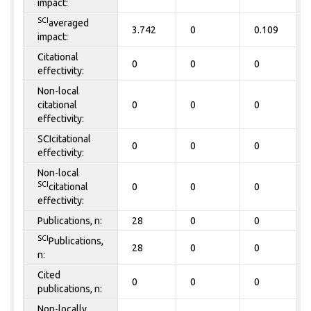
impact:
SCI
averaged
3.742
0
0.109
impact:
Citational
0
0
0
effectivity:
Non-local
citational
0
0
0
effectivity:
SCIcitational
0
0
0
effectivity:
Non-local
SCI
citational
0
0
0
effectivity:
Publications, n:
28
0
0
SCI
Publications,
28
0
0
n:
Cited
0
0
0
publications, n:
Non-locally