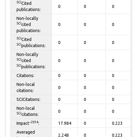
SCI
Cited
0
0
0
publications:
Non-locally
SCI
cited
0
0
0
publications:
SCI
Cited
0
0
0
SCI
publications:
Non-locally
SCI
cited
0
0
0
SCI
publications:
Citations:
0
0
0
Non-local
0
0
0
citations:
SCICitations:
0
0
0
Non-local
0
0
0
SCI
citations:
~2014
Impact
:
17.984
0
0.223
Averaged
2.248
0
0.223