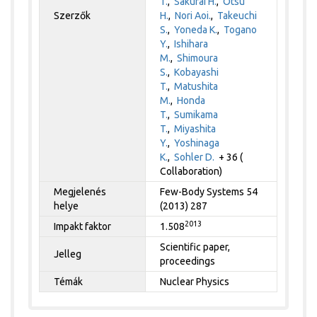
T.
,
Sakurai H.
,
Otsu
Szerzők
H.
,
Nori Aoi.
,
Takeuchi
S.
,
Yoneda K.
,
Togano
Y.
,
Ishihara
M.
,
Shimoura
S.
,
Kobayashi
T.
,
Matushita
M.
,
Honda
T.
,
Sumikama
T.
,
Miyashita
Y.
,
Yoshinaga
K.
,
Sohler D.
+ 36 (
Collaboration)
Megjelenés
Few-Body Systems 54
helye
(2013) 287
2013
Impakt faktor
1.508
Scientific paper,
Jelleg
proceedings
Témák
Nuclear Physics