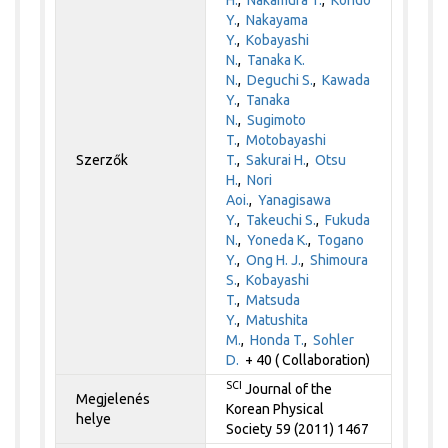
H.
,
Nakamura T.
,
Kondo
Y.
,
Nakayama
Y.
,
Kobayashi
N.
,
Tanaka K.
N.
,
Deguchi S.
,
Kawada
Y.
,
Tanaka
N.
,
Sugimoto
T.
,
Motobayashi
Szerzők
T.
,
Sakurai H.
,
Otsu
H.
,
Nori
Aoi.
,
Yanagisawa
Y.
,
Takeuchi S.
,
Fukuda
N.
,
Yoneda K.
,
Togano
Y.
,
Ong H. J.
,
Shimoura
S.
,
Kobayashi
T.
,
Matsuda
Y.
,
Matushita
M.
,
Honda T.
,
Sohler
D.
+ 40 ( Collaboration)
SCI
Journal of the
Megjelenés
Korean Physical
helye
Society 59 (2011) 1467