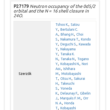
P27179
Neutron occupancy of the 0d5/2
orbital and the N = 16 shell closure in
24O.
Tshoo K.
,
Satou
Y.
,
Bertulani C.
A.
,
Bhang H.
,
Choi
S.
,
Nakamura T.
,
Kondo
Y.
,
Deguchi S.
,
Kawada
Y.
,
Nakayama
Y.
,
Tanaka K.
N.
,
Tanaka N.
,
Togano
Y.
,
Kobayashi N.
,
Nori
Aoi.
,
Ishihara
Szerzők
M.
,
Motobayashi
T.
,
Otsu H.
,
Sakurai
H.
,
Takeuchi
S.
,
Yoneda
K.
,
Delaunay F.
,
Gibelin
J.
,
Marqués F. M.
,
Orr
N. A.
,
Honda
T.
,
Kobayashi