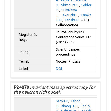
A.
,
Otsu H.
,
Sakurai
H.
,
Shimoura S.
,
Sohler
D.
,
Sumikama
T.
,
Takeuchi S.
,
Tanaka
K. N.
,
Tanaka N.
+ 35 (
Collaboration)
Journal of Physics:
Megjelenés
Conference Series 312
helye
(2011) 2059
Scientific paper,
Jelleg
proceedings
Témák
Nuclear Physics
Linkek
DOI
P24070
Invariant mass spectroscopy for
the neutron rich nuclei.
Satou Y.
,
Tshoo
K.
,
Bhang H. C.
,
Choi S.