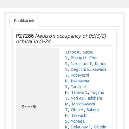
Publikációk
P27286
Neutron occupancy of 0d(5/2)
orbital in O-24.
Tshoo K.
,
Satou
Y.
,
Bhang H.
,
Choi
S.
,
Nakamura T.
,
Kondo
Y.
,
Deguchi S.
,
Kawada
Y.
,
Kobayashi
N.
,
Nakayama
Y.
,
Tanaka K.
N.
,
Tanaka N.
,
Togano
Y.
,
Nori Aoi.
,
Ishihara
M.
,
Motobayashi
Szerzők
T.
,
Otsu H.
,
Sakurai
H.
,
Takeuchi
S.
,
Yoneda
K.
,
Delaunay F.
,
Gibelin