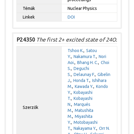
Témák
Nuclear Physics
Linkek
DOI
P24350
The first 2+ excited state of 24O.
Tshoo K.
,
Satou
Y.
,
Nakamura T.
,
Nori
Aoi.
,
Bhang H. C.
,
Choi
S.
,
Deguchi
S.
,
Delaunay F.
,
Gibelin
J.
,
Honda T.
,
Ishihara
M.
,
Kawada Y.
,
Kondo
Y.
,
Kobayashi
T.
,
Kobayashi
N.
,
Marqués
Szerzők
M.
,
Matushita
M.
,
Miyashita
Y.
,
Motobayashi
T.
,
Nakayama Y.
,
Orr N.