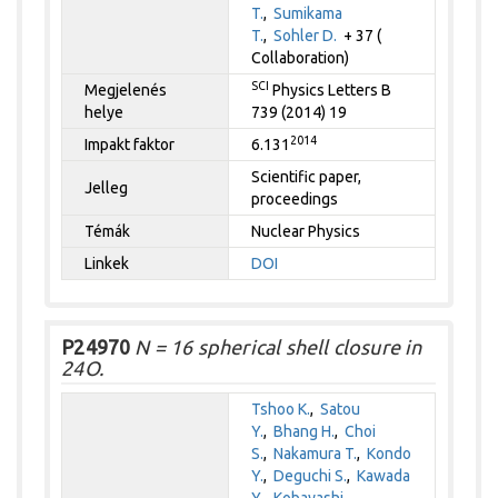
T.
,
Sumikama
T.
,
Sohler D.
+ 37 (
Collaboration)
SCI
Megjelenés
Physics Letters B
helye
739 (2014) 19
2014
Impakt faktor
6.131
Scientific paper,
Jelleg
proceedings
Témák
Nuclear Physics
Linkek
DOI
P24970
N = 16 spherical shell closure in
24O.
Tshoo K.
,
Satou
Y.
,
Bhang H.
,
Choi
S.
,
Nakamura T.
,
Kondo
Y.
,
Deguchi S.
,
Kawada
Y.
,
Kobayashi