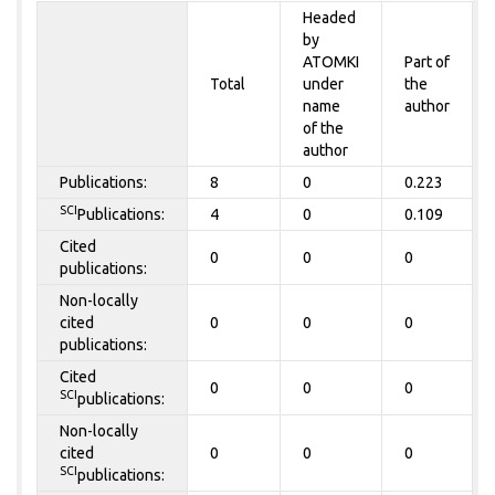
Headed
by
ATOMKI
Part of
Total
under
the
name
author
of the
author
Publications:
8
0
0.223
SCI
Publications:
4
0
0.109
Cited
0
0
0
publications:
Non-locally
cited
0
0
0
publications:
Cited
0
0
0
SCI
publications:
Non-locally
cited
0
0
0
SCI
publications: