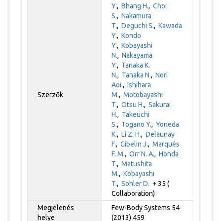
Y.
,
Bhang H.
,
Choi
S.
,
Nakamura
T.
,
Deguchi S.
,
Kawada
Y.
,
Kondo
Y.
,
Kobayashi
N.
,
Nakayama
Y.
,
Tanaka K.
N.
,
Tanaka N.
,
Nori
Aoi.
,
Ishihara
Szerzők
M.
,
Motobayashi
T.
,
Otsu H.
,
Sakurai
H.
,
Takeuchi
S.
,
Togano Y.
,
Yoneda
K.
,
Li Z. H.
,
Delaunay
F.
,
Gibelin J.
,
Marqués
F. M.
,
Orr N. A.
,
Honda
T.
,
Matushita
M.
,
Kobayashi
T.
,
Sohler D.
+ 35 (
Collaboration)
Megjelenés
Few-Body Systems 54
helye
(2013) 459