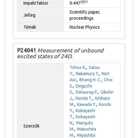
2011
Impakt faktor
0.447
Scientific paper,
Jelleg
proceedings
Témák
Nuclear Physics
P24041
Measurement of unbound
excited states of 24O.
Tshoo K.
,
Satou
Y.
,
Nakamura T.
,
Nori
Aoi.
,
Bhang H. C.
,
Choi
S.
,
Deguchi
S.
,
Delaunay F.
,
Gibelin
J.
,
Honda T.
,
Ishihara
M.
,
Kawada Y.
,
Kondo
Y.
,
Kobayashi
T.
,
Kobayashi
N.
,
Marqués
Szerzők
M.
,
Matushita
M.
,
Miyashita