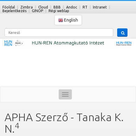
Főoldal
Zimbra
Cloud
BBB
Andoc
RT
Intranet
Bejelentkezés
GINOP
Régi weblap
English
Kereső
Toggle
navigation
APHA Szerző - Tanaka K.
4
N.