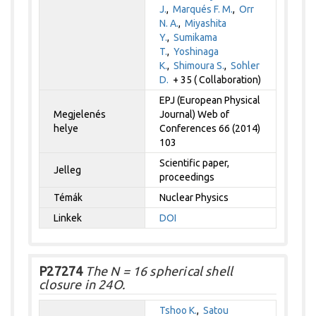
J.
,
Marqués F. M.
,
Orr
N. A.
,
Miyashita
Y.
,
Sumikama
T.
,
Yoshinaga
K.
,
Shimoura S.
,
Sohler
D.
+ 35 ( Collaboration)
EPJ (European Physical
Megjelenés
Journal) Web of
helye
Conferences 66 (2014)
103
Scientific paper,
Jelleg
proceedings
Témák
Nuclear Physics
Linkek
DOI
P27274
The N = 16 spherical shell
closure in 24O.
Tshoo K.
,
Satou