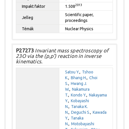
2013
Impakt faktor
1.508
Scientific paper,
Jelleg
proceedings
Témák
Nuclear Physics
P27273
Invariant mass spectroscopy of
23O via the (p,p') reaction in inverse
kinematics.
Satou Y.
,
Tshoo
K.
,
Bhang H.
,
Choi
S.
,
Hwang J.
W.
,
Nakamura
T.
,
Kondo Y.
,
Nakayama
Y.
,
Kobayashi
N.
,
Tanaka K.
N.
,
Deguchi S.
,
Kawada
Y.
,
Tanaka
N.
,
Motobayashi