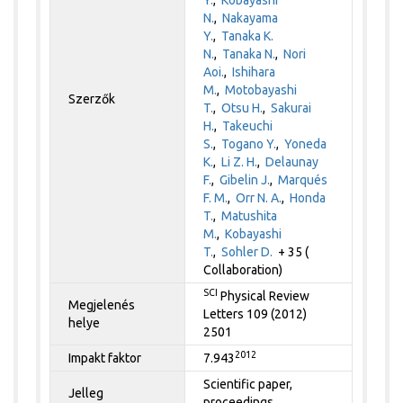
N.
,
Nakayama
Y.
,
Tanaka K.
N.
,
Tanaka N.
,
Nori
Aoi.
,
Ishihara
M.
,
Motobayashi
Szerzők
T.
,
Otsu H.
,
Sakurai
H.
,
Takeuchi
S.
,
Togano Y.
,
Yoneda
K.
,
Li Z. H.
,
Delaunay
F.
,
Gibelin J.
,
Marqués
F. M.
,
Orr N. A.
,
Honda
T.
,
Matushita
M.
,
Kobayashi
T.
,
Sohler D.
+ 35 (
Collaboration)
SCI
Physical Review
Megjelenés
Letters 109 (2012)
helye
2501
2012
Impakt faktor
7.943
Scientific paper,
Jelleg
proceedings