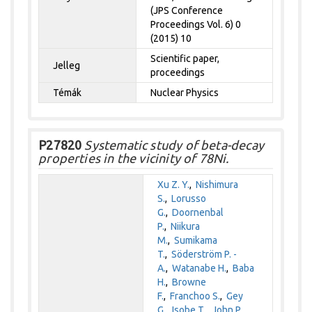
(JPS Conference
Proceedings Vol. 6) 0
(2015) 10
Scientific paper,
Jelleg
proceedings
Témák
Nuclear Physics
P27820
Systematic study of beta-decay
properties in the vicinity of 78Ni.
Xu Z. Y.
,
Nishimura
S.
,
Lorusso
G.
,
Doornenbal
P.
,
Niikura
M.
,
Sumikama
T.
,
Söderström P. -
A.
,
Watanabe H.
,
Baba
H.
,
Browne
F.
,
Franchoo S.
,
Gey
G.
,
Isobe T.
,
John P.