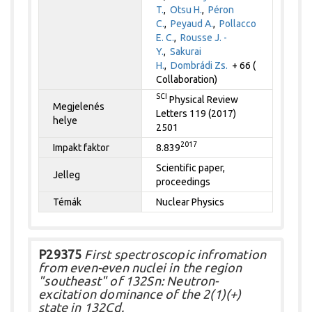
T.
,
Otsu H.
,
Péron
C.
,
Peyaud A.
,
Pollacco
E. C.
,
Rousse J. -
Y.
,
Sakurai
H.
,
Dombrádi Zs.
+ 66 (
Collaboration)
SCI
Physical Review
Megjelenés
Letters 119 (2017)
helye
2501
2017
Impakt faktor
8.839
Scientific paper,
Jelleg
proceedings
Témák
Nuclear Physics
P29375
First spectroscopic infromation
from even-even nuclei in the region
"southeast" of 132Sn: Neutron-
excitation dominance of the 2(1)(+)
state in 132Cd.