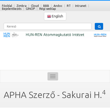
Főoldal
Zimbra
Cloud
BBB
Andoc
RT
Intranet
Bejelentkezés
GINOP
Régi weblap
English
Kereső
Toggle
navigation
4
APHA Szerző - Sakurai H.