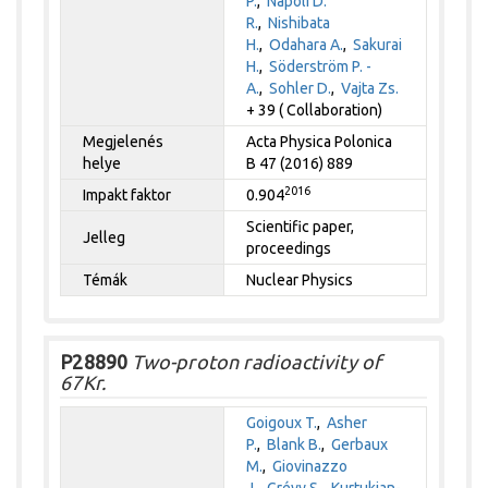
P.
,
Napoli D.
R.
,
Nishibata
H.
,
Odahara A.
,
Sakurai
H.
,
Söderström P. -
A.
,
Sohler D.
,
Vajta Zs.
+ 39 ( Collaboration)
Megjelenés
Acta Physica Polonica
helye
B 47 (2016) 889
2016
Impakt faktor
0.904
Scientific paper,
Jelleg
proceedings
Témák
Nuclear Physics
P28890
Two-proton radioactivity of
67Kr.
Goigoux T.
,
Asher
P.
,
Blank B.
,
Gerbaux
M.
,
Giovinazzo
J.
,
Grévy S.
,
Kurtukian-