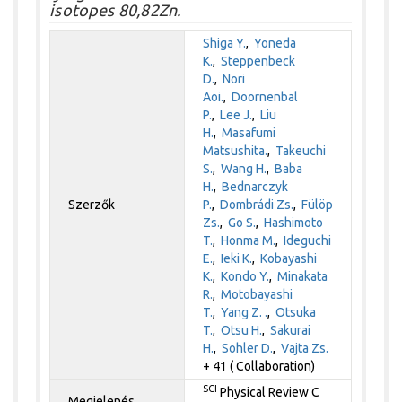
isotopes 80,82Zn.
Shiga Y.
,
Yoneda
K.
,
Steppenbeck
D.
,
Nori
Aoi.
,
Doornenbal
P.
,
Lee J.
,
Liu
H.
,
Masafumi
Matsushita.
,
Takeuchi
S.
,
Wang H.
,
Baba
H.
,
Bednarczyk
Szerzők
P.
,
Dombrádi Zs.
,
Fülöp
Zs.
,
Go S.
,
Hashimoto
T.
,
Honma M.
,
Ideguchi
E.
,
Ieki K.
,
Kobayashi
K.
,
Kondo Y.
,
Minakata
R.
,
Motobayashi
T.
,
Yang Z. .
,
Otsuka
T.
,
Otsu H.
,
Sakurai
H.
,
Sohler D.
,
Vajta Zs.
+ 41 ( Collaboration)
SCI
Physical Review C
Megjelenés