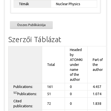
Témák
Nuclear Physics
Összes Publikációja
Szerzői Táblázat
Headed
by
ATOMKI
Part of
Total
under
the
name
author
of the
author
Publications:
161
0
4.457
SCI
Publications:
51
0
1.074
Cited
72
0
1.838
publications: