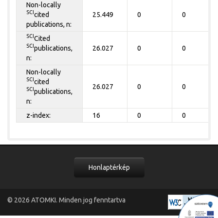
Non-locally
SCI
cited
25.449
0
0
publications, n:
SCI
Cited
SCI
publications,
26.027
0
0
n:
Non-locally
SCI
cited
26.027
0
0
SCI
publications,
n:
z-index:
16
0
0
Honlaptérkép
© 2026
ATOMKI
. Minden jog fenntartva