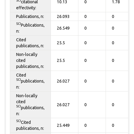
SCI
citational
10.13
0
1.78
effectivity:
Publications, n:
26.093
0
0
SCI
Publications,
26.549
0
0
n:
Cited
25.5
0
0
publications, n:
Non-locally
cited
25.5
0
0
publications, n:
Cited
SCI
publications,
26.027
0
0
n:
Non-locally
cited
26.027
0
0
SCI
publications,
n:
SCI
Cited
25.449
0
0
publications, n: