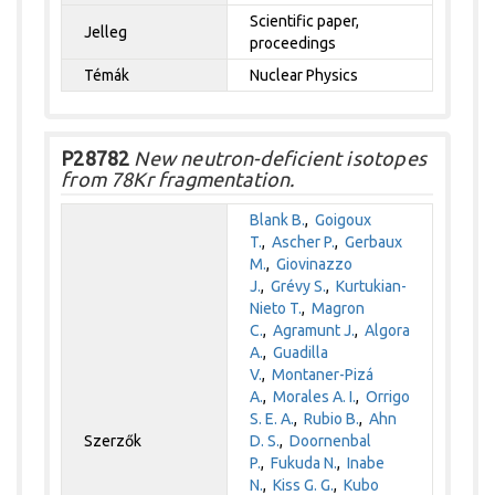
Scientific paper,
Jelleg
proceedings
Témák
Nuclear Physics
P28782
New neutron-deficient isotopes
from 78Kr fragmentation.
Blank B.
,
Goigoux
T.
,
Ascher P.
,
Gerbaux
M.
,
Giovinazzo
J.
,
Grévy S.
,
Kurtukian-
Nieto T.
,
Magron
C.
,
Agramunt J.
,
Algora
A.
,
Guadilla
V.
,
Montaner-Pizá
A.
,
Morales A. I.
,
Orrigo
S. E. A.
,
Rubio B.
,
Ahn
Szerzők
D. S.
,
Doornenbal
P.
,
Fukuda N.
,
Inabe
N.
,
Kiss G. G.
,
Kubo