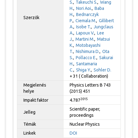
S.
,
Takeuchi S.
,
Wang
H.
,
Nori Aoi.
,
Baba
H.
,
Bednarczyk
Szerzők
P.
,
Ciemala M.
,
Gillibert
A.
,
Isobe T.
,
Jungclaus
A.
,
Lapoux V.
,
Lee
J.
,
Martini M.
,
Matsui
K.
,
Motobayashi
T.
,
Nishimura D.
,
Ota
S.
,
Pollacco E.
,
Sakurai
H.
,
Santamaria
C.
,
Shiga Y.
,
Sohler D.
+ 31 ( Collaboration)
Megjelenés
Physics Letters B 743
helye
(2015) 451
2015
Impakt faktor
4.787
Scientific paper,
Jelleg
proceedings
Témák
Nuclear Physics
Linkek
DOI