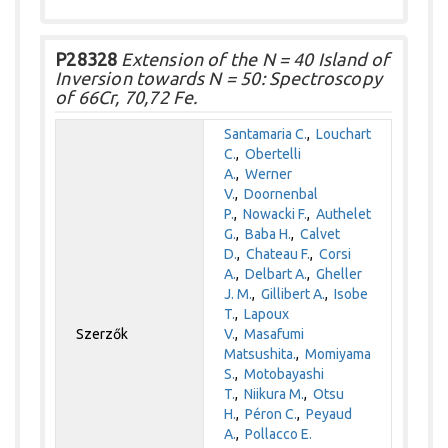
P28328
Extension of the N = 40 Island of
Inversion towards N = 50: Spectroscopy
of 66Cr, 70,72 Fe.
Santamaria C.
,
Louchart
C.
,
Obertelli
A.
,
Werner
V.
,
Doornenbal
P.
,
Nowacki F.
,
Authelet
G.
,
Baba H.
,
Calvet
D.
,
Chateau F.
,
Corsi
A.
,
Delbart A.
,
Gheller
J. M.
,
Gillibert A.
,
Isobe
T.
,
Lapoux
Szerzők
V.
,
Masafumi
Matsushita.
,
Momiyama
S.
,
Motobayashi
T.
,
Niikura M.
,
Otsu
H.
,
Péron C.
,
Peyaud
A.
,
Pollacco E.