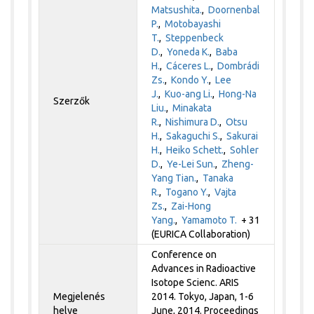
Matsushita.
,
Doornenbal
P.
,
Motobayashi
T.
,
Steppenbeck
D.
,
Yoneda K.
,
Baba
H.
,
Cáceres L.
,
Dombrádi
Zs.
,
Kondo Y.
,
Lee
J.
,
Kuo-ang Li.
,
Hong-Na
Szerzők
Liu.
,
Minakata
R.
,
Nishimura D.
,
Otsu
H.
,
Sakaguchi S.
,
Sakurai
H.
,
Heiko Schett.
,
Sohler
D.
,
Ye-Lei Sun.
,
Zheng-
Yang Tian.
,
Tanaka
R.
,
Togano Y.
,
Vajta
Zs.
,
Zai-Hong
Yang.
,
Yamamoto T.
+ 31
(EURICA Collaboration)
Conference on
Advances in Radioactive
Isotope Scienc. ARIS
Megjelenés
2014. Tokyo, Japan, 1-6
helye
June, 2014. Proceedings