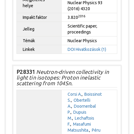
Nuclear Physics 93
helye
(2016) 4320
2016
Impakt faktor
3.820
Scientific paper,
Jelleg
proceedings
Témák
Nuclear Physics
Linkek
DOI
Hivatkozások (1)
P28331
Neutron-driven collectivity in
light tin isotopes: Proton inelastic
scattering from 104Sn.
Corsi A.
,
Boissinot
S.
,
Obertelli
A.
,
Doornenbal
P.
,
Dupuis
M.
,
Lechaftois
F.
,
Masafumi
Matsushita.
,
Péru