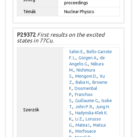
proceedings
Témák
Nuclear Physics
P29372
First results on the excited
states in 77Cu.
Sahin E.
,
Bello Garrote
F. L.
,
Görgen A.
,
de
Angelis G.
,
Niikura
M.
,
Nishimura
S.
,
Mengoni D.
,
Xu
Z.
,
Baba H.
,
Browne
F.
,
Doornenbal
P.
,
Franchoo
S.
,
Guillaume G.
,
Isobe
T.
,
John P. R.
,
Jung H.
Szerzők
S.
,
Hadynska-Klek K.
K.
,
Li Z.
,
Lorusso
G.
,
Matea I.
,
Matsui
K.
,
Morfouace