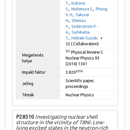
T.
,
Kubono
S.
,
Nishimura S.
,
Phong
V. H.
,
Sakurai
H.
,
Shimizu
Y.
,
Söderström P. -
A.
,
Sumikama
T.
,
Hideaki Suzuki.
+
52 ( Collaboration)
SCI
Physical Review C
Megjelenés
Nuclear Physics 93
helye
(2016) 1301
2016
Impakt faktor
3.820
Scientific paper,
Jelleg
proceedings
Témák
Nuclear Physics
P28510
Investigating nuclear shell
structure in the vicinity of 78Ni: Low-
lying excited states in the neutron-rich