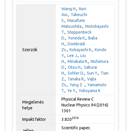
Wang H.
,
Nori
Aoi.
,
Takeuchi
S.
,
Masafumi
Matsushita.
,
Motobayashi
T.
,
Steppenbeck
D.
,
Yoneda K.
,
Baba
H.
,
Dombrádi
Szerzők
Zs.
,
Kobayashi K.
,
Kondo
Y.
,
Lee J.
,
Liu
H.
,
Minakata R.
,
Nishimura
D.
,
Otsu H.
,
Sakurai
H.
,
Sohler D.
,
Sun Y.
,
Tian
Z.
,
Tanaka R.
,
Vajta
Zs.
,
Yang Z. .
,
Yamamoto
T.
,
Ye Y.
,
Yokoyama R.
Physical Review C
Megjelenés
Nuclear Physics 94 (2016)
helye
1301
2016
Impakt faktor
3.820
Scientific paper,
Jelleg