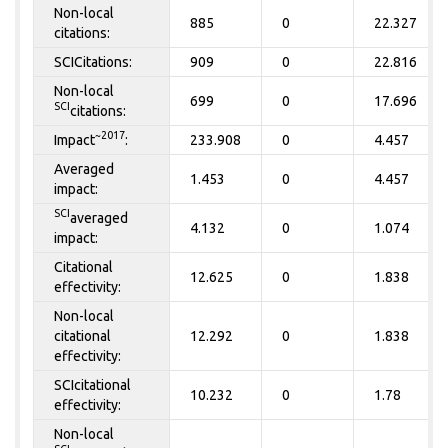
Non-local
885
0
22.327
citations:
SCICitations:
909
0
22.816
Non-local
699
0
17.696
SCI
citations:
~2017
Impact
:
233.908
0
4.457
Averaged
1.453
0
4.457
impact:
SCI
averaged
4.132
0
1.074
impact:
Citational
12.625
0
1.838
effectivity:
Non-local
citational
12.292
0
1.838
effectivity:
SCIcitational
10.232
0
1.78
effectivity:
Non-local