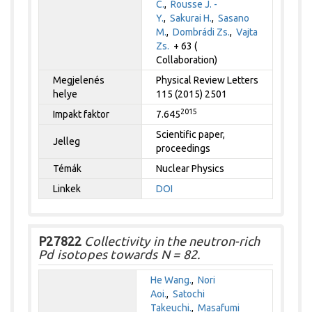
C.
,
Rousse J. -
Y.
,
Sakurai H.
,
Sasano
M.
,
Dombrádi Zs.
,
Vajta
Zs.
+ 63 (
Collaboration)
Megjelenés
Physical Review Letters
helye
115 (2015) 2501
2015
Impakt faktor
7.645
Scientific paper,
Jelleg
proceedings
Témák
Nuclear Physics
Linkek
DOI
P27822
Collectivity in the neutron-rich
Pd isotopes towards N = 82.
He Wang.
,
Nori
Aoi.
,
Satochi
Takeuchi.
,
Masafumi