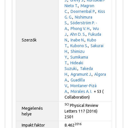
Nieto T.
,
Magron
C.
,
Doornenbal P.
,
Kiss
G. G.
,
Nishimura
S.
,
Söderström P. -
A.
,
Phong V. H.
,
Wu
J.
,
Ahn D. S.
,
Fukuda
Szerzők
N.
,
Inabe N.
,
Kubo
T.
,
Kubono S.
,
Sakurai
H.
,
Shimizu
Y.
,
Sumikama
T.
,
Hideaki
Suzuki.
,
Takeda
H.
,
Agramunt J.
,
Algora
A.
,
Guadilla
V.
,
Montaner-Pizá
A.
,
Morales A. I.
+ 53 (
Collaboration)
SCI
Physical Review
Megjelenés
Letters 117 (2016)
helye
2501
2016
Impakt faktor
8.462