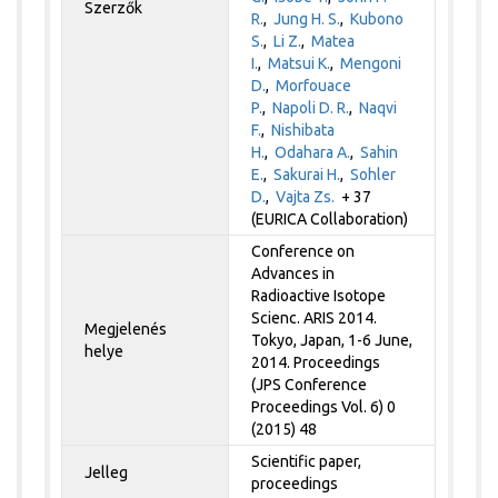
Szerzők
R.
,
Jung H. S.
,
Kubono
S.
,
Li Z.
,
Matea
I.
,
Matsui K.
,
Mengoni
D.
,
Morfouace
P.
,
Napoli D. R.
,
Naqvi
F.
,
Nishibata
H.
,
Odahara A.
,
Sahin
E.
,
Sakurai H.
,
Sohler
D.
,
Vajta Zs.
+ 37
(EURICA Collaboration)
Conference on
Advances in
Radioactive Isotope
Scienc. ARIS 2014.
Megjelenés
Tokyo, Japan, 1-6 June,
helye
2014. Proceedings
(JPS Conference
Proceedings Vol. 6) 0
(2015) 48
Scientific paper,
Jelleg
proceedings