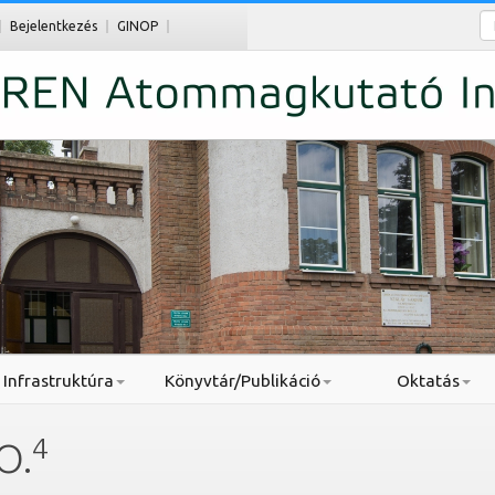
Ke
Bejelentkezés
GINOP
Infrastruktúra
Könyvtár/Publikáció
Oktatás
4
O.