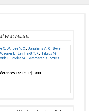
al W at nELBE.
e C. W.
,
Lee Y. O.
,
Junghans A. R.
,
Beyer
,
Wagner L.
,
Leinhardt T. P.
,
Takács M.
midt K.
,
Röder M.
,
Bemmerer D.
,
Szücs
onferences 146 (2017) 1044