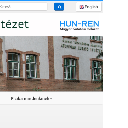
reső
English
Fizika mindenkinek