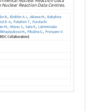
imental Nuclear Reaction Data
n Nuclear Reaction Data Centres.
ko B.
,
Blokhin A. I.
,
Aikawa M.
,
Babykina
est R. A.
,
Fukahori T.
,
Furutachi
an M.
,
Hlavac S.
,
Kato K.
,
Lalremruata
ikhaylyukova M.
,
Pikulina G.
,
Pronyaev V.
RDC Collaboration)