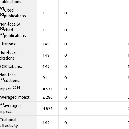
publications:
SCI
Cited
1
0
SCI
publications:
Non-locally
SCI
cited
1
0
SCI
publications:
Citations:
149
0
Non-local
148
0
citations:
SCICitations:
149
0
Non-local
91
0
SCI
citations:
~2014
Impact
:
4.571
0
Averaged impact:
2.286
0
SCI
averaged
4.571
0
impact:
Citational
149
0
effectivity: