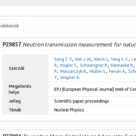
ublikációk
P29857
Neutron transmission measurement for natur
Song T. Y.
,
Kim J. W.
,
Kim H. I.
,
Yang S. C.
,
Le
R.
,
Kögler T.
,
Schwengner R.
,
Hannaske R.
Szerzők
P.
,
Massarczyk R.
,
Müller S.
,
Ferrari A.
,
Sch
T.
,
Wagner A.
Megjelenés
EPJ (European Physical Journal) Web of C
helye
Jelleg
Scientific paper, proceedings
Témák
Nuclear Physics