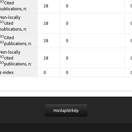
SCI
Cited
28
0
publications, n:
Non-locally
SCI
cited
28
0
publications, n:
SCI
Cited
28
0
SCI
publications, n:
Non-locally
SCI
cited
28
0
SCI
publications, n:
z-index:
0
0
Honlaptérkép