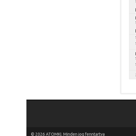
© 2026
ATOMKI
. Minden jog fenntartva