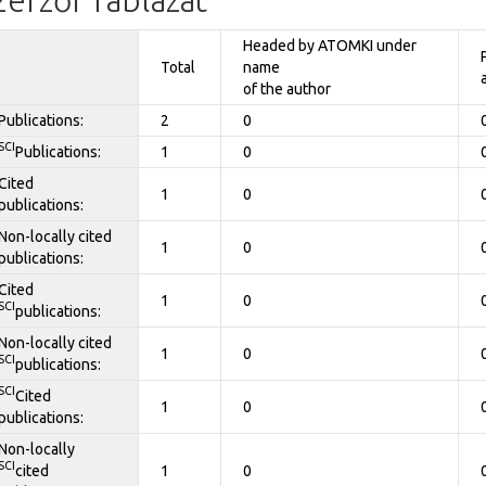
Headed by ATOMKI under
Total
name
of the author
Publications:
2
0
SCI
Publications:
1
0
Cited
1
0
publications:
Non-locally cited
1
0
publications:
Cited
1
0
SCI
publications:
Non-locally cited
1
0
SCI
publications:
SCI
Cited
1
0
publications:
Non-locally
SCI
cited
1
0