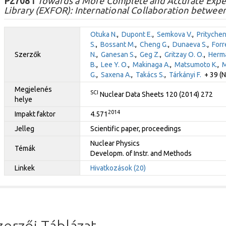
P27081
Towards a More Complete and Accurate Exper
Library (EXFOR): International Collaboration betwee
Otuka N.
,
Dupont E.
,
Semkova V.
,
Pritychen
S.
,
Bossant M.
,
Cheng G.
,
Dunaeva S.
,
Forr
Szerzők
N.
,
Ganesan S.
,
Geg Z.
,
Gritzay O. O.
,
Herm
B.
,
Lee Y. O.
,
Makinaga A.
,
Matsumoto K.
,
M
G.
,
Saxena A.
,
Takács S.
,
Tárkányi F.
+ 39 (N
Megjelenés
SCI
Nuclear Data Sheets 120 (2014) 272
helye
2014
Impakt faktor
4.571
Jelleg
Scientific paper, proceedings
Nuclear Physics
Témák
Developm. of Instr. and Methods
Linkek
Hivatkozások (20)
zerzői Táblázat