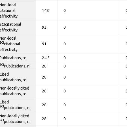
Non-local
citational
148
0
effectivity:
SCIcitational
92
0
effectivity:
Non-local
SCI
citational
91
0
effectivity:
Publications, n:
24.5
0
SCI
Publications, n:
28
0
Cited
28
0
publications, n:
Non-locally cited
28
0
publications, n:
Cited
28
0
SCI
publications, n:
Non-locally cited
28
0
SCI
publications, n: