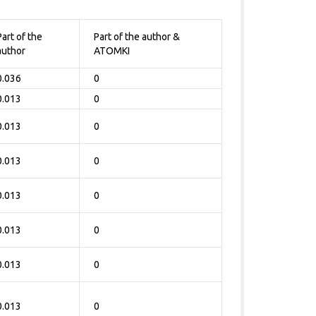
Part of the
Part of the author &
author
ATOMKI
0.036
0
0.013
0
0.013
0
0.013
0
0.013
0
0.013
0
0.013
0
0.013
0