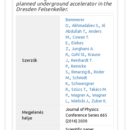
planned underground accelerator in the
Dresden Felsenkeller.
Bemmerer
D.
,
Akhmadaliev S.
,
Al
Abdullah T.
,
Anders
M.
,
Cowan T.
E.
,
Elekes
Z.
,
Junghans A.
R.
,
Gohl St.
,
Krause
Szerzők
J.
,
Reinhardt T.
P.
,
Reinicke
S.
,
Rimarzig B.
,
Röder
M.
,
Schmidt
K.
,
Schwengner
R.
,
Szücs T.
,
Takács M.
P.
,
Wagner A.
,
Wagner
L.
,
Wielicki J.
,
Zuber K.
Journal of Physics:
Megjelenés
Conference Series 665
helye
(2016) 2030
Scientific paper,