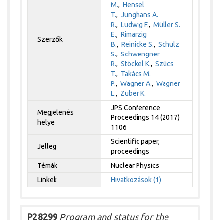
M.
,
Hensel
T.
,
Junghans A.
R.
,
Ludwig F.
,
Müller S.
E.
,
Rimarzig
Szerzők
B.
,
Reinicke S.
,
Schulz
S.
,
Schwengner
R.
,
Stöckel K.
,
Szücs
T.
,
Takács M.
P.
,
Wagner A.
,
Wagner
L.
,
Zuber K.
JPS Conference
Megjelenés
Proceedings 14 (2017)
helye
1106
Scientific paper,
Jelleg
proceedings
Témák
Nuclear Physics
Linkek
Hivatkozások (1)
P28299
Program and status for the