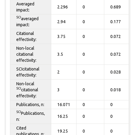
Averaged
2.296
0
0.689
impact:
SCI
averaged
2.94
0
0.177
impact:
Citational
3.75
0
0.072
effectivity:
Non-local
citational
3.5
0
0.072
effectivity:
SCIcitational
2
0
0.028
effectivity:
Non-local
SCI
citational
3
0
0.018
effectivity:
Publications, n:
16.071
0
0
SCI
Publications,
16.25
0
0
n:
Cited
19.25
0
0
publications, n: