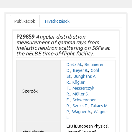
Publikációk
Hivatkozások
P29859
Angular distribution
measurement of gamma rays from
inelastic neutron scattering on 56Fe at
the nELBE time-of-flight facility.
Dietz M.
,
Bemmerer
D.
,
Beyer R.
,
Gohl
St.
,
Junghans A.
R.
,
Kögler
T.
,
Massarczyk
Szerzők
R.
,
Müller S.
E.
,
Schwengner
R.
,
Szücs T.
,
Takács M.
P.
,
Wagner A.
,
Wagner
L.
EPJ (European Physical
Megjelenés
Journal) Web of