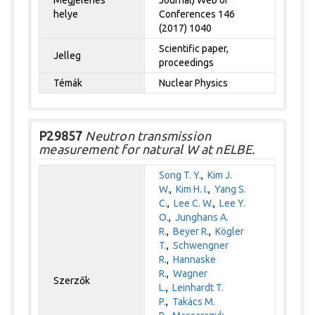
helye
Conferences 146
(2017) 1040
Scientific paper,
Jelleg
proceedings
Témák
Nuclear Physics
P29857
Neutron transmission
measurement for natural W at nELBE.
Song T. Y.
,
Kim J.
W.
,
Kim H. I.
,
Yang S.
C.
,
Lee C. W.
,
Lee Y.
O.
,
Junghans A.
R.
,
Beyer R.
,
Kögler
T.
,
Schwengner
R.
,
Hannaske
R.
,
Wagner
Szerzők
L.
,
Leinhardt T.
P.
,
Takács M.