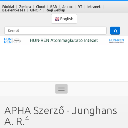
Főoldal
Zimbra
Cloud
BBB
Andoc
RT
Intranet
Bejelentkezés
GINOP
Régi weblap
English
Kereső
Toggle
navigation
APHA Szerző - Junghans
4
A. R.