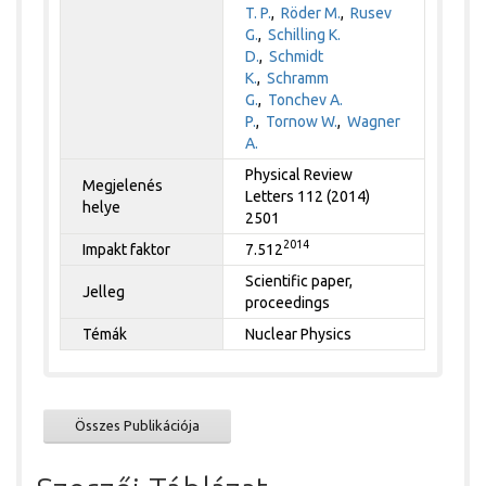
T. P.
,
Röder M.
,
Rusev
G.
,
Schilling K.
D.
,
Schmidt
K.
,
Schramm
G.
,
Tonchev A.
P.
,
Tornow W.
,
Wagner
A.
Physical Review
Megjelenés
Letters 112 (2014)
helye
2501
2014
Impakt faktor
7.512
Scientific paper,
Jelleg
proceedings
Témák
Nuclear Physics
Összes Publikációja