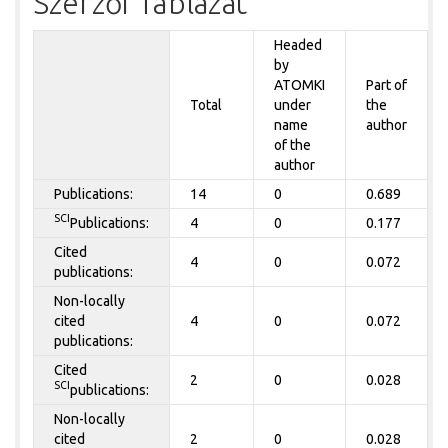
Szerzői Táblázat
Headed
by
ATOMKI
Part of
Total
under
the
name
author
of the
author
Publications:
14
0
0.689
SCI
Publications:
4
0
0.177
Cited
4
0
0.072
publications:
Non-locally
cited
4
0
0.072
publications:
Cited
2
0
0.028
SCI
publications:
Non-locally
cited
2
0
0.028