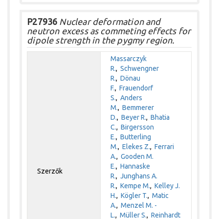
P27936
Nuclear deformation and
neutron excess as commeting effects for
dipole strength in the pygmy region.
Massarczyk
R.
,
Schwengner
R.
,
Dönau
F.
,
Frauendorf
S.
,
Anders
M.
,
Bemmerer
D.
,
Beyer R.
,
Bhatia
C.
,
Birgersson
E.
,
Butterling
M.
,
Elekes Z.
,
Ferrari
A.
,
Gooden M.
E.
,
Hannaske
Szerzők
R.
,
Junghans A.
R.
,
Kempe M.
,
Kelley J.
H.
,
Kögler T.
,
Matic
A.
,
Menzel M. -
L.
,
Müller S.
,
Reinhardt