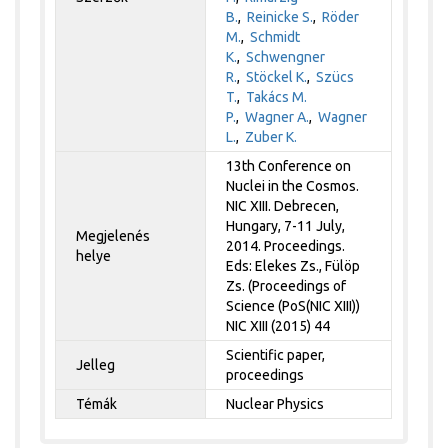
B.
,
Reinicke S.
,
Röder
M.
,
Schmidt
K.
,
Schwengner
R.
,
Stöckel K.
,
Szücs
T.
,
Takács M.
P.
,
Wagner A.
,
Wagner
L.
,
Zuber K.
13th Conference on
Nuclei in the Cosmos.
NIC XIII. Debrecen,
Hungary, 7-11 July,
Megjelenés
2014. Proceedings.
helye
Eds: Elekes Zs., Fülöp
Zs. (Proceedings of
Science (PoS(NIC XIII))
NIC XIII (2015) 44
Scientific paper,
Jelleg
proceedings
Témák
Nuclear Physics