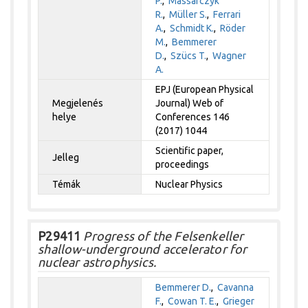
P.
,
Massarczyk
R.
,
Müller S.
,
Ferrari
A.
,
Schmidt K.
,
Röder
M.
,
Bemmerer
D.
,
Szücs T.
,
Wagner
A.
EPJ (European Physical
Megjelenés
Journal) Web of
helye
Conferences 146
(2017) 1044
Scientific paper,
Jelleg
proceedings
Témák
Nuclear Physics
P29411
Progress of the Felsenkeller
shallow-underground accelerator for
nuclear astrophysics.
Bemmerer D.
,
Cavanna
F.
,
Cowan T. E.
,
Grieger