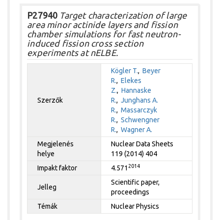
P27940
Target characterization of large
area minor actinide layers and fission
chamber simulations for fast neutron-
induced fission cross section
experiments at nELBE.
Kögler T.
,
Beyer
R.
,
Elekes
Z.
,
Hannaske
Szerzők
R.
,
Junghans A.
R.
,
Massarczyk
R.
,
Schwengner
R.
,
Wagner A.
Megjelenés
Nuclear Data Sheets
helye
119 (2014) 404
2014
Impakt faktor
4.571
Scientific paper,
Jelleg
proceedings
Témák
Nuclear Physics