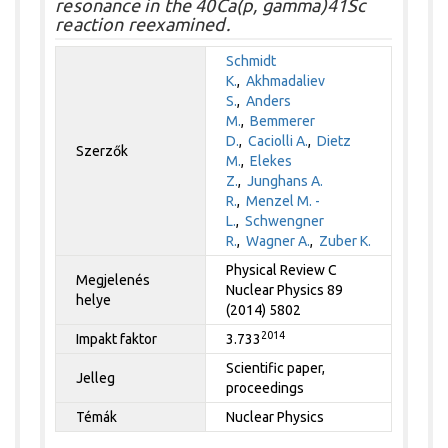
resonance in the 40Ca(p, gamma)41Sc
reaction reexamined.
Schmidt
K.
,
Akhmadaliev
S.
,
Anders
M.
,
Bemmerer
D.
,
Caciolli A.
,
Dietz
Szerzők
M.
,
Elekes
Z.
,
Junghans A.
R.
,
Menzel M. -
L.
,
Schwengner
R.
,
Wagner A.
,
Zuber K.
Physical Review C
Megjelenés
Nuclear Physics 89
helye
(2014) 5802
2014
Impakt faktor
3.733
Scientific paper,
Jelleg
proceedings
Témák
Nuclear Physics