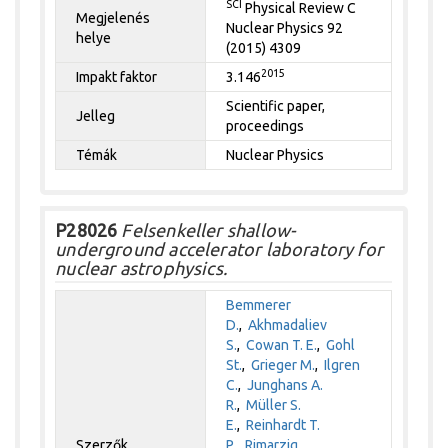
SCI
Physical Review C
Megjelenés
Nuclear Physics 92
helye
(2015) 4309
2015
Impakt faktor
3.146
Scientific paper,
Jelleg
proceedings
Témák
Nuclear Physics
P28026
Felsenkeller shallow-
underground accelerator laboratory for
nuclear astrophysics.
Bemmerer
D.
,
Akhmadaliev
S.
,
Cowan T. E.
,
Gohl
St.
,
Grieger M.
,
Ilgren
C.
,
Junghans A.
R.
,
Müller S.
E.
,
Reinhardt T.
Szerzők
P.
,
Rimarzig