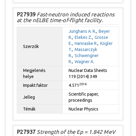
P27939
Fast-neutron induced reactions
at the nELBE time-of-flight facility.
Junghans A. R.
,
Beyer
R.
,
Elekes Z.
,
Grosse
E.
,
Hannaske R.
,
Kögler
Szerzők
T.
,
Massarczyk
R.
,
Schwengner
R.
,
Wagner A.
Megjelenés
Nuclear Data Sheets
helye
119 (2014) 349
2014
Impakt faktor
4.571
Scientific paper,
Jelleg
proceedings
Témák
Nuclear Physics
P27937
Strength of the Ep = 1.842 MeV