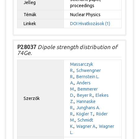
Jelleg
proceedings
Témák
Nuclear Physics
Linkek
DOI
Hivatkozások (1)
P28037
Dipole strength distribution of
74Ge.
Massarczyk
R.
,
Schwengner
R.
,
Bernstein L.
A.
,
Anders
M.
,
Bemmerer
D.
,
Beyer R.
,
Elekes
Szerzők
Z.
,
Hannaske
R.
,
Junghans A.
R.
,
Kögler T.
,
Röder
M.
,
Schmidt
K.
,
Wagner A.
,
Wagner
L.