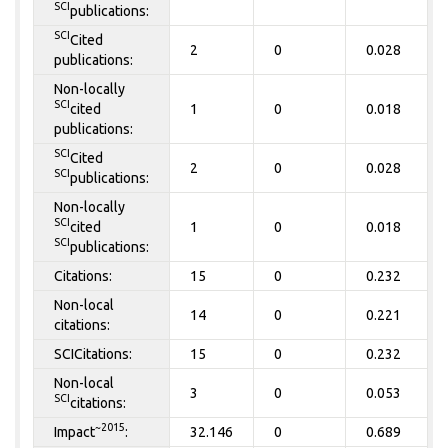
SCI
publications:
SCI
Cited
2
0
0.028
publications:
Non-locally
SCI
cited
1
0
0.018
publications:
SCI
Cited
2
0
0.028
SCI
publications:
Non-locally
SCI
cited
1
0
0.018
SCI
publications:
Citations:
15
0
0.232
Non-local
14
0
0.221
citations:
SCICitations:
15
0
0.232
Non-local
3
0
0.053
SCI
citations:
~2015
Impact
:
32.146
0
0.689