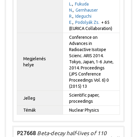
L.
,
Fukuda
N.
,
Gernhauser
R.
,
Ideguchi
E.
,
Podolyák Zs.
+ 65
(EURICA Collaboration)
Conference on
Advances in
Radioactive Isotope
Scienc. ARIS 2014.
Megjelenés
Tokyo, Japan, 1-6 June,
helye
2014. Proceedings
(JPS Conference
Proceedings Vol. 6) 0
(2015) 13
Scientific paper,
Jelleg
proceedings
Témák
Nuclear Physics
P27668
Beta-decay half-lives of 110