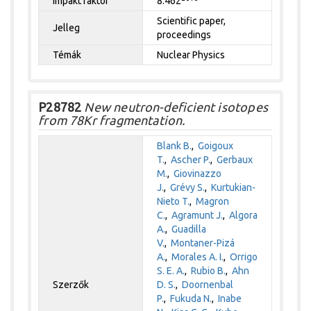
Impakt faktor
8.462
Scientific paper,
Jelleg
proceedings
Témák
Nuclear Physics
P28782
New neutron-deficient isotopes
from 78Kr fragmentation.
Blank B.
,
Goigoux
T.
,
Ascher P.
,
Gerbaux
M.
,
Giovinazzo
J.
,
Grévy S.
,
Kurtukian-
Nieto T.
,
Magron
C.
,
Agramunt J.
,
Algora
A.
,
Guadilla
V.
,
Montaner-Pizá
A.
,
Morales A. I.
,
Orrigo
S. E. A.
,
Rubio B.
,
Ahn
Szerzők
D. S.
,
Doornenbal
P.
,
Fukuda N.
,
Inabe