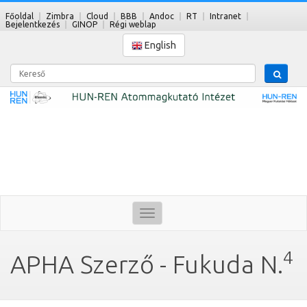
Főoldal
Zimbra
Cloud
BBB
Andoc
RT
Intranet
Bejelentkezés
GINOP
Régi weblap
English
Kereső
Toggle
navigation
4
APHA Szerző - Fukuda N.