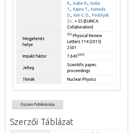
R.
,
Inabe N.
,
Isobe
T.
,
Kajino T.
,
Kameda
D.
,
Kim G. D.
,
Podolyák
Zs.
+ 55 (EURICA
Collaboration)
SCI
Physical Review
Megjelenés
Letters 114 (2015)
helye
2501
2015
Impakt faktor
7.645
Scientific paper,
Jelleg
proceedings
Témák
Nuclear Physics
Összes Publikációja
Szerzői Táblázat