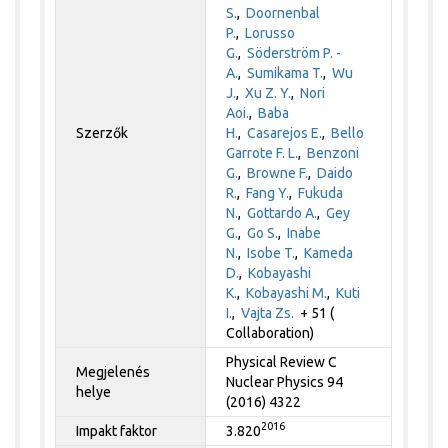
S.
,
Doornenbal
P.
,
Lorusso
G.
,
Söderström P. -
A.
,
Sumikama T.
,
Wu
J.
,
Xu Z. Y.
,
Nori
Aoi.
,
Baba
Szerzők
H.
,
Casarejos E.
,
Bello
Garrote F. L.
,
Benzoni
G.
,
Browne F.
,
Daido
R.
,
Fang Y.
,
Fukuda
N.
,
Gottardo A.
,
Gey
G.
,
Go S.
,
Inabe
N.
,
Isobe T.
,
Kameda
D.
,
Kobayashi
K.
,
Kobayashi M.
,
Kuti
I.
,
Vajta Zs.
+ 51 (
Collaboration)
Physical Review C
Megjelenés
Nuclear Physics 94
helye
(2016) 4322
2016
Impakt faktor
3.820