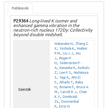
Publikációk
P29364
Long-lived K isomer and
enhanced gamma vibration in the
neutron-rich nucleus 172Dy: Collectivity
beyond double midshell.
Watanabe H.
,
Zhang G.
X.
,
Yoshida K.
,
Walker
P M.
,
Liu J. J.
,
Wu
J.
,
Regan P.
H.
,
Söderström P. -
A.
,
Kanaoka H.
,
Korkulu
Z.
,
Lee P. S.
,
Nishimura
S.
,
Yagi A.
,
Ahn D.
S.
,
Alharbi T.
,
Baba
H.
,
Browne F.
,
Bruce A.
Szerzők
M.
,
Carroll R. J.
,
Chae
K. Y.
,
Dombrádi
Zs.
,
Doornenbal
P.
,
Error in