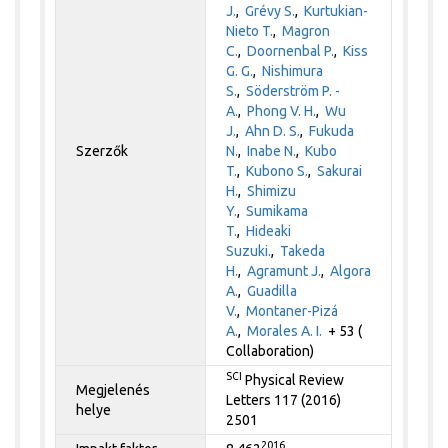
J.
,
Grévy S.
,
Kurtukian-
Nieto T.
,
Magron
C.
,
Doornenbal P.
,
Kiss
G. G.
,
Nishimura
S.
,
Söderström P. -
A.
,
Phong V. H.
,
Wu
J.
,
Ahn D. S.
,
Fukuda
Szerzők
N.
,
Inabe N.
,
Kubo
T.
,
Kubono S.
,
Sakurai
H.
,
Shimizu
Y.
,
Sumikama
T.
,
Hideaki
Suzuki.
,
Takeda
H.
,
Agramunt J.
,
Algora
A.
,
Guadilla
V.
,
Montaner-Pizá
A.
,
Morales A. I.
+ 53 (
Collaboration)
SCI
Physical Review
Megjelenés
Letters 117 (2016)
helye
2501
2016