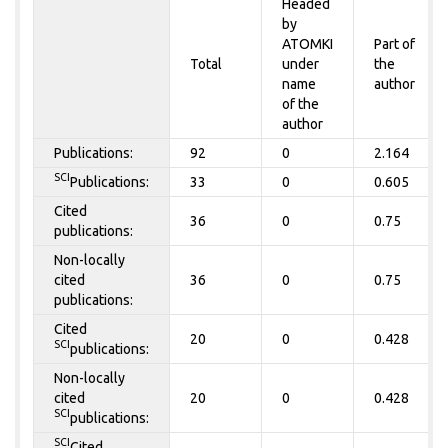
Headed
by
ATOMKI
Part of
Total
under
the
name
author
of the
author
Publications:
92
0
2.164
SCI
Publications:
33
0
0.605
Cited
36
0
0.75
publications:
Non-locally
cited
36
0
0.75
publications:
Cited
20
0
0.428
SCI
publications:
Non-locally
cited
20
0
0.428
SCI
publications:
SCI
Cited