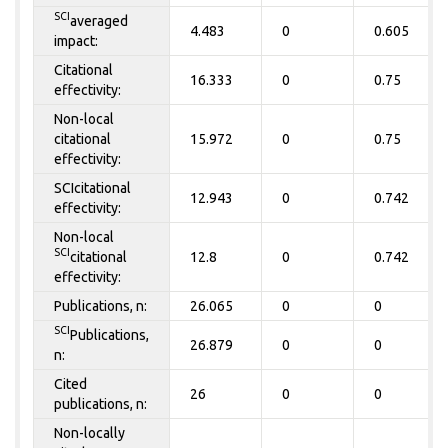
SCI
averaged
4.483
0
0.605
impact:
Citational
16.333
0
0.75
effectivity:
Non-local
citational
15.972
0
0.75
effectivity:
SCIcitational
12.943
0
0.742
effectivity:
Non-local
SCI
citational
12.8
0
0.742
effectivity:
Publications, n:
26.065
0
0
SCI
Publications,
26.879
0
0
n:
Cited
26
0
0
publications, n:
Non-locally