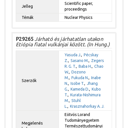
Scientific paper,
Jelleg
proceedings
Témák
Nuclear Physics
P29265
Járható és járhatatlan utakon
Etiópia fiatal vulkánjai között. (In Hung.)
Yasuda J.
,
Pécskay
Z.
,
Sasano M.
,
Zegers
R. G. T.
,
Baba H.
,
Chao
W.
,
Dozono
M.
,
Fukuda N.
,
Inabe
Szerzők
N.
,
Isobe T.
,
Jhang
G.
,
Kameda D.
,
Kubo
T.
,
Kurata-Nishimura
M.
,
Stuhl
L.
,
Krasznahorkay A. J.
Eötvös Lorand
Tudományegyetem
Megjelenés
Természettudományi