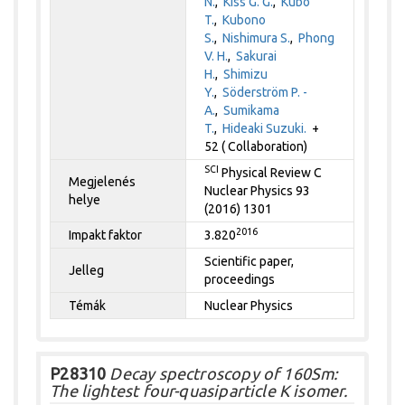
N.
,
Kiss G. G.
,
Kubo
T.
,
Kubono
S.
,
Nishimura S.
,
Phong
V. H.
,
Sakurai
H.
,
Shimizu
Y.
,
Söderström P. -
A.
,
Sumikama
T.
,
Hideaki Suzuki.
+
52 ( Collaboration)
SCI
Physical Review C
Megjelenés
Nuclear Physics 93
helye
(2016) 1301
2016
Impakt faktor
3.820
Scientific paper,
Jelleg
proceedings
Témák
Nuclear Physics
P28310
Decay spectroscopy of 160Sm:
The lightest four-quasiparticle K isomer.