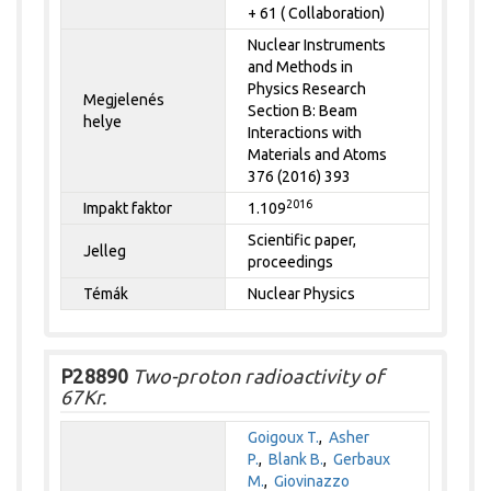
+ 61 ( Collaboration)
Nuclear Instruments
and Methods in
Physics Research
Megjelenés
Section B: Beam
helye
Interactions with
Materials and Atoms
376 (2016) 393
2016
Impakt faktor
1.109
Scientific paper,
Jelleg
proceedings
Témák
Nuclear Physics
P28890
Two-proton radioactivity of
67Kr.
Goigoux T.
,
Asher
P.
,
Blank B.
,
Gerbaux
M.
,
Giovinazzo