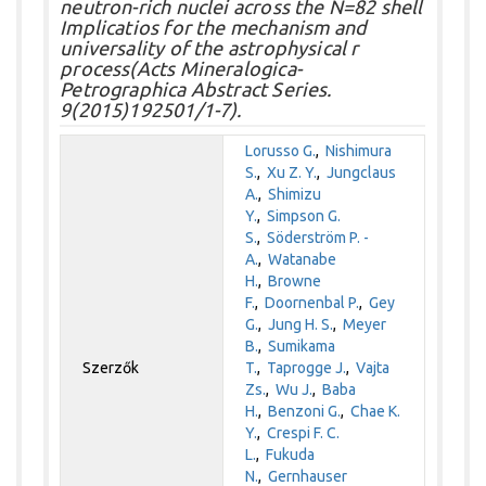
neutron-rich nuclei across the N=82 shell
Implicatios for the mechanism and
universality of the astrophysical r
process(Acts Mineralogica-
Petrographica Abstract Series.
9(2015)192501/1-7).
Lorusso G.
,
Nishimura
S.
,
Xu Z. Y.
,
Jungclaus
A.
,
Shimizu
Y.
,
Simpson G.
S.
,
Söderström P. -
A.
,
Watanabe
H.
,
Browne
F.
,
Doornenbal P.
,
Gey
G.
,
Jung H. S.
,
Meyer
B.
,
Sumikama
Szerzők
T.
,
Taprogge J.
,
Vajta
Zs.
,
Wu J.
,
Baba
H.
,
Benzoni G.
,
Chae K.
Y.
,
Crespi F. C.
L.
,
Fukuda
N.
,
Gernhauser