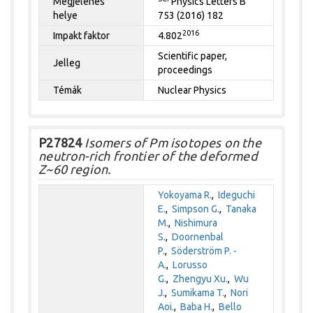
Megjelenés
Physics Letters B
helye
753 (2016) 182
2016
Impakt faktor
4.802
Scientific paper,
Jelleg
proceedings
Témák
Nuclear Physics
P27824
Isomers of Pm isotopes on the
neutron-rich frontier of the deformed
Z~60 region.
Yokoyama R.
,
Ideguchi
E.
,
Simpson G.
,
Tanaka
M.
,
Nishimura
S.
,
Doornenbal
P.
,
Söderström P. -
A.
,
Lorusso
G.
,
Zhengyu Xu.
,
Wu
J.
,
Sumikama T.
,
Nori
Aoi.
,
Baba H.
,
Bello