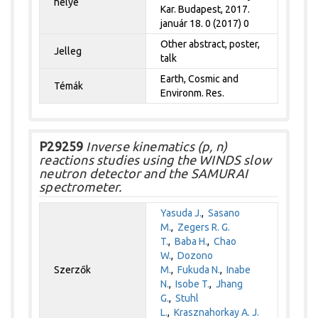
helye
Kar. Budapest, 2017.
január 18. 0 (2017) 0
Other abstract, poster,
Jelleg
talk
Earth, Cosmic and
Témák
Environm. Res.
P29259
Inverse kinematics (p, n)
reactions studies using the WINDS slow
neutron detector and the SAMURAI
spectrometer.
Yasuda J.
,
Sasano
M.
,
Zegers R. G.
T.
,
Baba H.
,
Chao
W.
,
Dozono
Szerzők
M.
,
Fukuda N.
,
Inabe
N.
,
Isobe T.
,
Jhang
G.
,
Stuhl
L.
,
Krasznahorkay A. J.