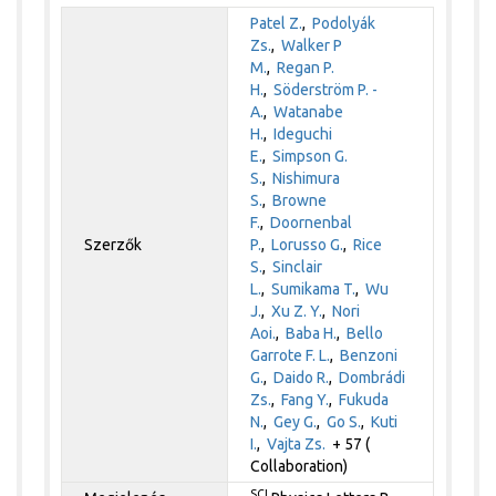
Patel Z.
,
Podolyák
Zs.
,
Walker P
M.
,
Regan P.
H.
,
Söderström P. -
A.
,
Watanabe
H.
,
Ideguchi
E.
,
Simpson G.
S.
,
Nishimura
S.
,
Browne
F.
,
Doornenbal
Szerzők
P.
,
Lorusso G.
,
Rice
S.
,
Sinclair
L.
,
Sumikama T.
,
Wu
J.
,
Xu Z. Y.
,
Nori
Aoi.
,
Baba H.
,
Bello
Garrote F. L.
,
Benzoni
G.
,
Daido R.
,
Dombrádi
Zs.
,
Fang Y.
,
Fukuda
N.
,
Gey G.
,
Go S.
,
Kuti
I.
,
Vajta Zs.
+ 57 (
Collaboration)
SCI