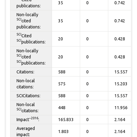
35
0
0.742
publications:
Non-locally
SCI
cited
35
0
0.742
publications:
SCI
Cited
20
0
0.428
SCI
publications:
Non-locally
SCI
cited
20
0
0.428
SCI
publications:
Citations:
588
0
15.557
Non-local
575
0
15.203
citations:
SCICitations:
588
0
15.557
Non-local
448
0
11.956
SCI
citations:
~2016
Impact
:
165.833
0
2.164
Averaged
1.803
0
2.164
impact: