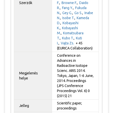
Szerzők
F.
,
Browne F.
,
Daido
R.
,
Fang Y.
,
Fukuda
N.
,
Gey G.
,
Go S.
,
Inabe
N.
,
Isobe T.
,
Kameda
D.
,
Kobayashi
K.
,
Kobayashi
M.
,
Komatsubara
T.
,
Kubo T.
,
Kuti
I.
,
Vajta Zs.
+ 45
(EURICA Collaboration)
Conference on
Advances in
Radioactive Isotope
Scienc. ARIS 2014.
Megjelenés
Tokyo, Japan, 1-6 June,
helye
2014. Proceedings
(JPS Conference
Proceedings Vol. 6) 0
(2015) 21
Scientific paper,
Jelleg
proceedings