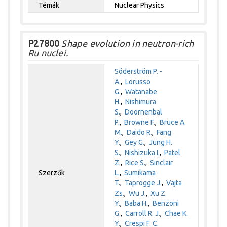
Témák
Nuclear Physics
P27800
Shape evolution in neutron-rich
Ru nuclei.
Söderström P. -
A.
,
Lorusso
G.
,
Watanabe
H.
,
Nishimura
S.
,
Doornenbal
P.
,
Browne F.
,
Bruce A.
M.
,
Daido R.
,
Fang
Y.
,
Gey G.
,
Jung H.
S.
,
Nishizuka I.
,
Patel
Z.
,
Rice S.
,
Sinclair
Szerzők
L.
,
Sumikama
T.
,
Taprogge J.
,
Vajta
Zs.
,
Wu J.
,
Xu Z.
Y.
,
Baba H.
,
Benzoni
G.
,
Carroll R. J.
,
Chae K.
Y.
,
Crespi F. C.