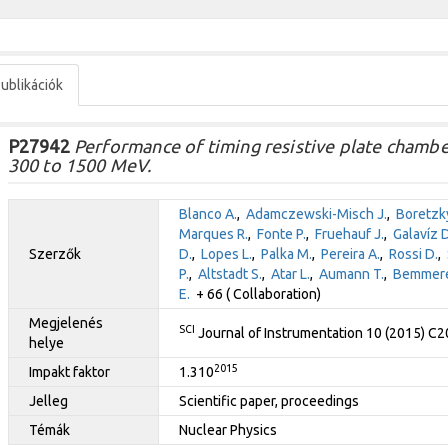
ublikációk
P27942
Performance of timing resistive plate chamber
300 to 1500 MeV.
Blanco A.
,
Adamczewski-Misch J.
,
Boretzky
Marques R.
,
Fonte P.
,
Fruehauf J.
,
Galavíz D
Szerzők
D.
,
Lopes L.
,
Palka M.
,
Pereira A.
,
Rossi D.
,
P.
,
Altstadt S.
,
Atar L.
,
Aumann T.
,
Bemmere
E.
+ 66 ( Collaboration)
Megjelenés
SCI
Journal of Instrumentation 10 (2015) C
helye
2015
Impakt faktor
1.310
Jelleg
Scientific paper, proceedings
Témák
Nuclear Physics