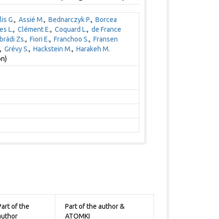
is G.
,
Assié M.
,
Bednarczyk P.
,
Borcea
es L.
,
Clément E.
,
Coquard L.
,
de France
rádi Zs.
,
Fiori E.
,
Franchoo S.
,
Fransen
,
Grévy S.
,
Hackstein M.
,
Harakeh M.
on)
Part of the
Part of the author &
author
ATOMKI