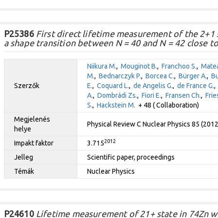
P25386
First direct lifetime measurement of the 2+1 
a shape transition between N = 40 and N = 42 close to
Niikura M.
,
Mouginot B.
,
Franchoo S.
,
Matea
M.
,
Bednarczyk P.
,
Borcea C.
,
Bürger A.
,
Bu
Szerzők
E.
,
Coquard L.
,
de Angelis G.
,
de France G.
A.
,
Dombrádi Zs.
,
Fiori E.
,
Fransen Ch.
,
Frie
S.
,
Hackstein M.
+ 48 ( Collaboration)
Megjelenés
Physical Review C Nuclear Physics 85 (201
helye
2012
Impakt faktor
3.715
Jelleg
Scientific paper, proceedings
Témák
Nuclear Physics
P24610
Lifetime measurement of 21+ state in 74Zn wi