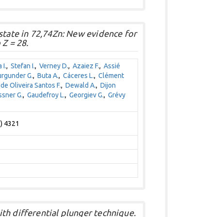
state in 72,74Zn: New evidence for
 Z = 28.
 I.
,
Stefan I.
,
Verney D.
,
Azaiez F.
,
Assié
rgunder G.
,
Buta A.
,
Cáceres L.
,
Clément
,
de Oliveira Santos F.
,
Dewald A.
,
Dijon
ssner G.
,
Gaudefroy L.
,
Georgiev G.
,
Grévy
2) 4321
th differential plunger technique.