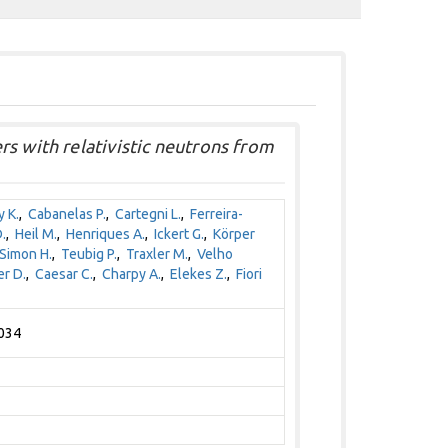
s with relativistic neutrons from
 K.
,
Cabanelas P.
,
Cartegni L.
,
Ferreira-
.
,
Heil M.
,
Henriques A.
,
Ickert G.
,
Körper
Simon H.
,
Teubig P.
,
Traxler M.
,
Velho
r D.
,
Caesar C.
,
Charpy A.
,
Elekes Z.
,
Fiori
2034