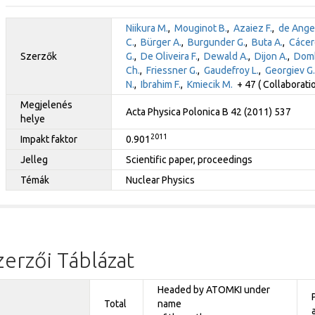
Niikura M.
,
Mouginot B.
,
Azaiez F.
,
de Angel
C.
,
Bürger A.
,
Burgunder G.
,
Buta A.
,
Cácer
Szerzők
G.
,
De Oliveira F.
,
Dewald A.
,
Dijon A.
,
Domb
Ch.
,
Friessner G.
,
Gaudefroy L.
,
Georgiev G.
N.
,
Ibrahim F.
,
Kmiecik M.
+ 47 ( Collaborati
Megjelenés
Acta Physica Polonica B 42 (2011) 537
helye
2011
Impakt faktor
0.901
Jelleg
Scientific paper, proceedings
Témák
Nuclear Physics
zerzői Táblázat
Headed by ATOMKI under
Total
name