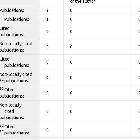
of the author
Publications:
3
0
SCI
Publications:
1
0
Cited
0
0
publications:
Non-locally cited
0
0
publications:
Cited
0
0
SCI
publications:
Non-locally cited
0
0
SCI
publications:
SCI
Cited
0
0
publications:
Non-locally
SCI
cited
0
0
publications:
SCI
Cited
0
0
SCI
publications: