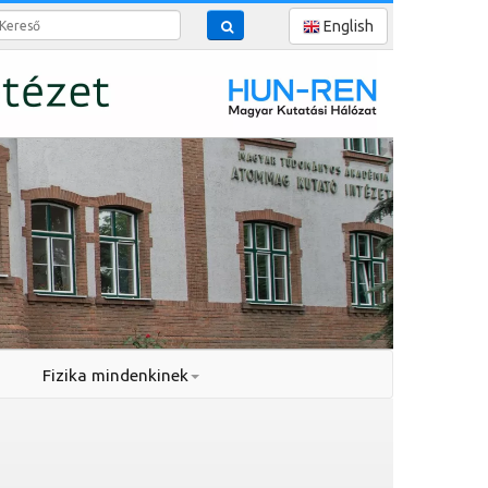
reső
English
Fizika mindenkinek