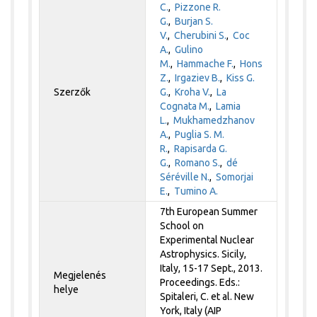
C.
,
Pizzone R.
G.
,
Burjan S.
V.
,
Cherubini S.
,
Coc
A.
,
Gulino
M.
,
Hammache F.
,
Hons
Z.
,
Irgaziev B.
,
Kiss G.
Szerzők
G.
,
Kroha V.
,
La
Cognata M.
,
Lamia
L.
,
Mukhamedzhanov
A.
,
Puglia S. M.
R.
,
Rapisarda G.
G.
,
Romano S.
,
dé
Séréville N.
,
Somorjai
E.
,
Tumino A.
7th European Summer
School on
Experimental Nuclear
Astrophysics. Sicily,
Italy, 15-17 Sept., 2013.
Megjelenés
Proceedings. Eds.:
helye
Spitaleri, C. et al. New
York, Italy (AIP