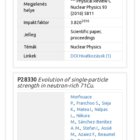
Physical Review C
Megjelenés
Nuclear Physics 93
helye
(2016) 5811
2016
Impakt faktor
3.820
Scientific paper,
Jelleg
proceedings
Témák
Nuclear Physics
Linkek
DOI
Hivatkozások (1)
P28330
Evolution of single-particle
strength in neutron-rich 71Cu.
Morfouace
P.
,
Franchoo S.
,
Sieja
K.
,
Matea I.
,
Nalpas
L.
,
Niikura
M.
,
Sánchez-Benítez
A. M.
,
Stefan I.
,
Assié
M.
,
Azaiez F.
,
Beaumel