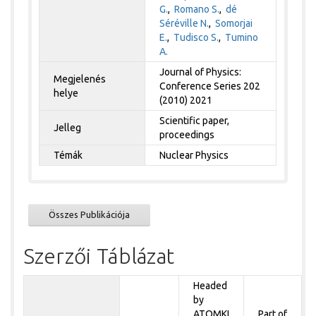
G.
,
Romano S.
,
dé
Séréville N.
,
Somorjai
E.
,
Tudisco S.
,
Tumino
A.
Journal of Physics:
Megjelenés
Conference Series 202
helye
(2010) 2021
Scientific paper,
Jelleg
proceedings
Témák
Nuclear Physics
Összes Publikációja
Szerzői Táblázat
Headed
by
ATOMKI
Part of