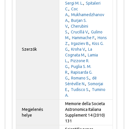
Sergi M. L.
,
Spitaleri
C.
,
Coc
A.
,
Mukhamedzhanov
A.
,
Burjan S.
V.
,
Cherubini
S.
,
Crucillá V.
,
Gulino
M.
,
Hammache F.
,
Hons
Z.
,
Irgaziev B.
,
Kiss G.
Szerzők
G.
,
Kroha V.
,
La
Cognata M.
,
Lamia
L.
,
Pizzone R.
G.
,
Puglia S. M.
R.
,
Rapisarda G.
G.
,
Romano S.
,
dé
Séréville N.
,
Somorjai
E.
,
Tudisco S.
,
Tumino
A.
Memorie della Societa
Megjelenés
Astronomica Italiana
helye
Supplement 14 (2010)
131