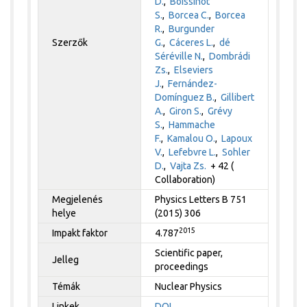
D.
,
Boissinot
S.
,
Borcea C.
,
Borcea
R.
,
Burgunder
Szerzők
G.
,
Cáceres L.
,
dé
Séréville N.
,
Dombrádi
Zs.
,
Elseviers
J.
,
Fernández-
Domínguez B.
,
Gillibert
A.
,
Giron S.
,
Grévy
S.
,
Hammache
F.
,
Kamalou O.
,
Lapoux
V.
,
Lefebvre L.
,
Sohler
D.
,
Vajta Zs.
+ 42 (
Collaboration)
Megjelenés
Physics Letters B 751
helye
(2015) 306
2015
Impakt faktor
4.787
Scientific paper,
Jelleg
proceedings
Témák
Nuclear Physics
Linkek
DOI