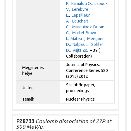
F.
,
Kamalou O.
,
Lapoux
V.
,
Lefebvre
L.
,
Lepailleur
A.
,
Louchart
C.
,
Marquinez-Duran
G.
,
Martel-Bravo
I.
,
Matea I.
,
Mengoni
D.
,
Nalpas L.
,
Sohler
D.
,
Vajta Zs.
+ 39 (
Collaboration)
Journal of Physics:
Megjelenés
Conference Series 580
helye
(2015) 2012
Scientific paper,
Jelleg
proceedings
Témák
Nuclear Physics
P28733
Coulomb dissociation of 27P at
500 MeV/u.