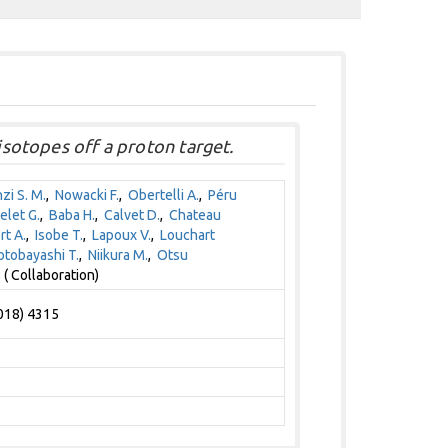
 isotopes off a proton target.
zi S. M.
,
Nowacki F.
,
Obertelli A.
,
Péru
elet G.
,
Baba H.
,
Calvet D.
,
Chateau
rt A.
,
Isobe T.
,
Lapoux V.
,
Louchart
tobayashi T.
,
Niikura M.
,
Otsu
( Collaboration)
2018) 4315