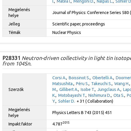
I.
,
Matea I.
,
Mengoni D.
,
Nalpas L.
,
Sohler D
Megjelenés
Journal of Physics: Conference Series 580
helye
Jelleg
Scientific paper, proceedings
Témák
Nuclear Physics
P28331
Neutron-driven collectivity in light tin isotop
from 104Sn.
Corsi A.
,
Boissinot S.
,
Obertelli A.
,
Doornen
Matsushita.
,
Péru S.
,
Takeuchi S.
,
Wang H.
Szerzők
M.
,
Gillibert A.
,
Isobe T.
,
Jungclaus A.
,
Lapo
K.
,
Motobayashi T.
,
Nishimura D.
,
Ota S.
,
Po
Y.
,
Sohler D.
+ 31 ( Collaboration)
Megjelenés
Physics Letters B 743 (2015) 451
helye
2015
Impakt faktor
4.787