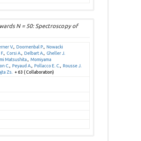
owards N = 50: Spectroscopy of
rner V.
,
Doornenbal P.
,
Nowacki
F.
,
Corsi A.
,
Delbart A.
,
Gheller J.
i Matsushita.
,
Momiyama
on C.
,
Peyaud A.
,
Pollacco E. C.
,
Rousse J.
jta Zs.
+ 63 ( Collaboration)