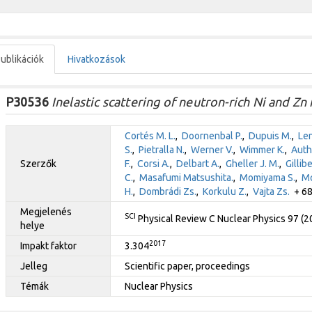
ublikációk
Hivatkozások
P30536
Inelastic scattering of neutron-rich Ni and Zn
Cortés M. L.
,
Doornenbal P.
,
Dupuis M.
,
Len
S.
,
Pietralla N.
,
Werner V.
,
Wimmer K.
,
Auth
Szerzők
F.
,
Corsi A.
,
Delbart A.
,
Gheller J. M.
,
Gillibe
C.
,
Masafumi Matsushita.
,
Momiyama S.
,
Mo
H.
,
Dombrádi Zs.
,
Korkulu Z.
,
Vajta Zs.
+ 68 
Megjelenés
SCI
Physical Review C Nuclear Physics 97 (
helye
2017
Impakt faktor
3.304
Jelleg
Scientific paper, proceedings
Témák
Nuclear Physics