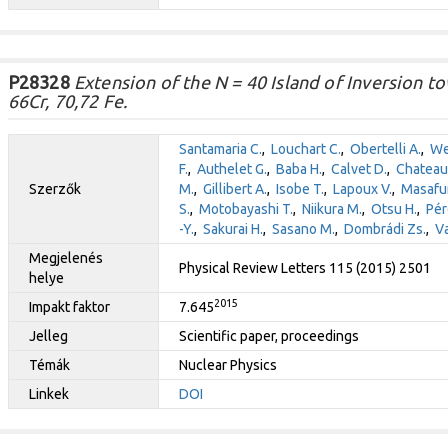
P28328
Extension of the N = 40 Island of Inversion t
66Cr, 70,72 Fe.
Santamaria C.
,
Louchart C.
,
Obertelli A.
,
We
F.
,
Authelet G.
,
Baba H.
,
Calvet D.
,
Chateau 
Szerzők
M.
,
Gillibert A.
,
Isobe T.
,
Lapoux V.
,
Masafum
S.
,
Motobayashi T.
,
Niikura M.
,
Otsu H.
,
Pér
-Y.
,
Sakurai H.
,
Sasano M.
,
Dombrádi Zs.
,
Va
Megjelenés
Physical Review Letters 115 (2015) 2501
helye
2015
Impakt faktor
7.645
Jelleg
Scientific paper, proceedings
Témák
Nuclear Physics
Linkek
DOI