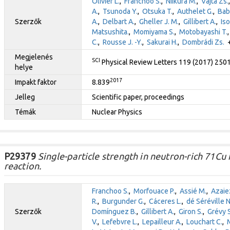
Olivier L.
,
Franchoo S.
,
Niikura M.
,
Vajta Zs.
A.
,
Tsunoda Y.
,
Otsuka T.
,
Authelet G.
,
Bab
Szerzők
A.
,
Delbart A.
,
Gheller J. M.
,
Gillibert A.
,
Iso
Matsushita.
,
Momiyama S.
,
Motobayashi T.
C.
,
Rousse J. -Y.
,
Sakurai H.
,
Dombrádi Zs.
+
Megjelenés
SCI
Physical Review Letters 119 (2017) 250
helye
2017
Impakt faktor
8.839
Jelleg
Scientific paper, proceedings
Témák
Nuclear Physics
P29379
Single-particle strength in neutron-rich 71Cu
reaction.
Franchoo S.
,
Morfouace P.
,
Assié M.
,
Azaiez
R.
,
Burgunder G.
,
Cáceres L.
,
dé Séréville N
Szerzők
Domínguez B.
,
Gillibert A.
,
Giron S.
,
Grévy S
V.
,
Lefebvre L.
,
Lepailleur A.
,
Louchart C.
,