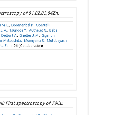
ectroscopy of 81,82,83,84Zn.
 M. L.
,
Doornenbal P.
,
Obertelli
J. A.
,
Tsunoda Y.
,
Authelet G.
,
Baba
,
Delbart A.
,
Gheller J. M.
,
Giganon
i Matsushita.
,
Momiyama S.
,
Motobayashi
jta Zs.
+ 96 ( Collaboration)
i: First spectroscopy of 79Cu.