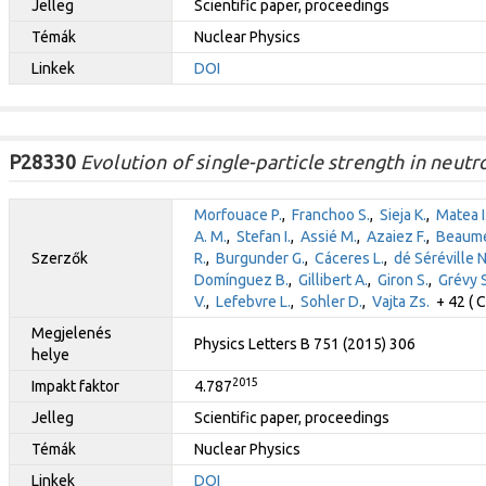
Jelleg
Scientific paper, proceedings
Témák
Nuclear Physics
Linkek
DOI
P28330
Evolution of single-particle strength in neutr
Morfouace P.
,
Franchoo S.
,
Sieja K.
,
Matea I
A. M.
,
Stefan I.
,
Assié M.
,
Azaiez F.
,
Beaume
Szerzők
R.
,
Burgunder G.
,
Cáceres L.
,
dé Séréville N
Domínguez B.
,
Gillibert A.
,
Giron S.
,
Grévy S
V.
,
Lefebvre L.
,
Sohler D.
,
Vajta Zs.
+ 42 ( C
Megjelenés
Physics Letters B 751 (2015) 306
helye
2015
Impakt faktor
4.787
Jelleg
Scientific paper, proceedings
Témák
Nuclear Physics
Linkek
DOI