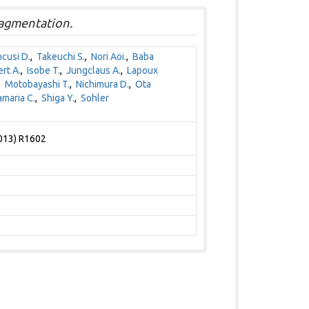
agmentation.
cusi D.
,
Takeuchi S.
,
Nori Aoi.
,
Baba
ert A.
,
Isobe T.
,
Jungclaus A.
,
Lapoux
,
Motobayashi T.
,
Nichimura D.
,
Ota
maria C.
,
Shiga Y.
,
Sohler
2013) R1602