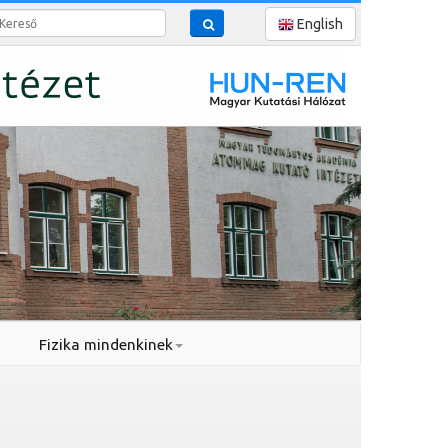
reső
English
Fizika mindenkinek