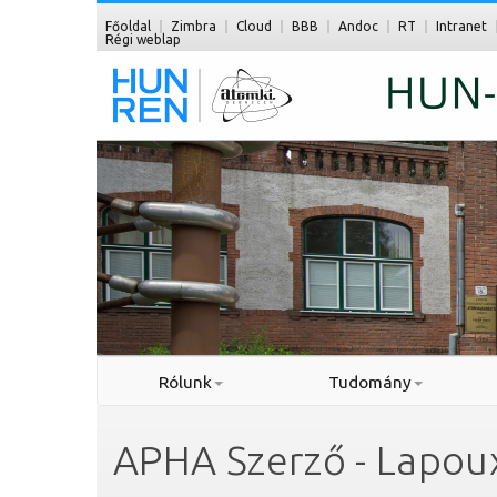
Főoldal
Zimbra
Cloud
BBB
Andoc
RT
Intranet
Régi weblap
Rólunk
Tudomány
APHA Szerző - Lapoux