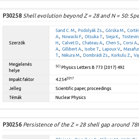
P30258
Shell evolution beyond Z = 28 and N = 50: Sp
Sand C. M.
,
Podolyák Zs.
,
Górska M.
,
Cortés
A.
,
Nowacki F.
,
Otsuka T.
,
Sieja K.
,
Tostevin 
Szerzők
H.
,
Calvet D.
,
Chateau A.
,
Chen S.
,
Corsi A.
A.
,
Gillibert A.
,
Isobe T.
,
Lapoux V.
,
Masafum
T.
,
Niikura M.
,
Dombrádi Zs.
,
Korkulu Z.
,
Va
Megjelenés
SCI
Physics Letters B 773 (2017) 492
helye
2017
Impakt faktor
4.254
Jelleg
Scientific paper, proceedings
Témák
Nuclear Physics
P30256
Persistence of the Z = 28 shell gap around 78N