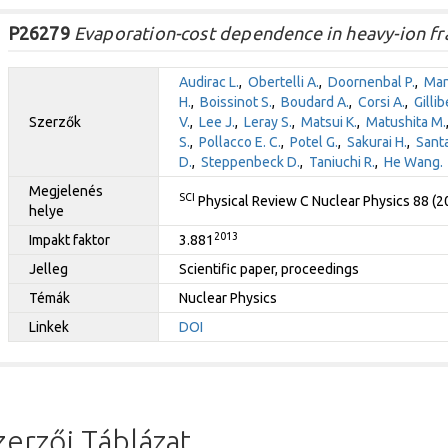
P26279
Evaporation-cost dependence in heavy-ion fr
Audirac L.
,
Obertelli A.
,
Doornenbal P.
,
Man
H.
,
Boissinot S.
,
Boudard A.
,
Corsi A.
,
Gillib
Szerzők
V.
,
Lee J.
,
Leray S.
,
Matsui K.
,
Matushita M.
S.
,
Pollacco E. C.
,
Potel G.
,
Sakurai H.
,
Santa
D.
,
Steppenbeck D.
,
Taniuchi R.
,
He Wang.
Megjelenés
SCI
Physical Review C Nuclear Physics 88 (
helye
2013
Impakt faktor
3.881
Jelleg
Scientific paper, proceedings
Témák
Nuclear Physics
Linkek
DOI
zerzői Táblázat