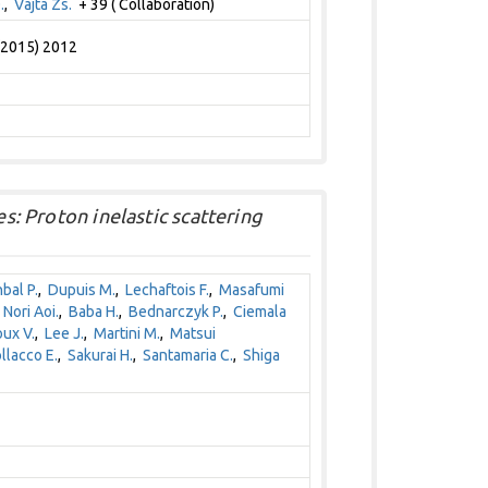
.
,
Vajta Zs.
+ 39 ( Collaboration)
 (2015) 2012
es: Proton inelastic scattering
bal P.
,
Dupuis M.
,
Lechaftois F.
,
Masafumi
,
Nori Aoi.
,
Baba H.
,
Bednarczyk P.
,
Ciemala
ux V.
,
Lee J.
,
Martini M.
,
Matsui
llacco E.
,
Sakurai H.
,
Santamaria C.
,
Shiga