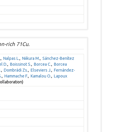
on-rich 71Cu.
.
,
Nalpas L.
,
Niikura M.
,
Sánchez-Benítez
l D.
,
Boissinot S.
,
Borcea C.
,
Borcea
.
,
Dombrádi Zs.
,
Elseviers J.
,
Fernández-
.
,
Hammache F.
,
Kamalou O.
,
Lapoux
ollaboration)