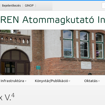
Ke
Bejelentkezés
GINOP
Infrastruktúra
Könyvtár/Publikáció
Oktatás
4
 V.