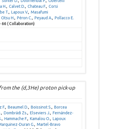
,
Sohler D.
,
Doornenbal P.
,
Obertelli
a H.
,
Calvet D.
,
Chateau F.
,
Corsi
be T.
,
Lapoux V.
,
Masafumi
,
Otsu H.
,
Péron C.
,
Peyaud A.
,
Pollacco E.
 66 ( Collaboration)
1
 from the (d,3He) proton pick-up
 F.
,
Beaumel D.
,
Boissinot S.
,
Borcea
.
,
Dombrádi Zs.
,
Elseviers J.
,
Fernández-
.
,
Hammache F.
,
Kamalou O.
,
Lapoux
Marquinez-Duran G.
,
Martel-Bravo