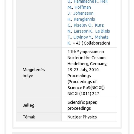
U.
,
Hammache F.
,
Heil
M.
,
Hoffman
J.
,
Johansson
H.
,
Karagiannis
C.
,
Kiselev O.
,
Kurz
N.
,
Larsson K.
,
Le Bleis
T.
,
Litvinov Y.
,
Mahata
K.
+ 43 ( Collaboration)
11th Symposium on
Nuclei in the Cosmos.
Heidelberg, Germany,
Megjelenés
19-23 July, 2010.
helye
Proceedings
(Proceedings of
Science PoS(NIC XI))
NIC XI (2011) 227
Scientific paper,
Jelleg
proceedings
Témák
Nuclear Physics