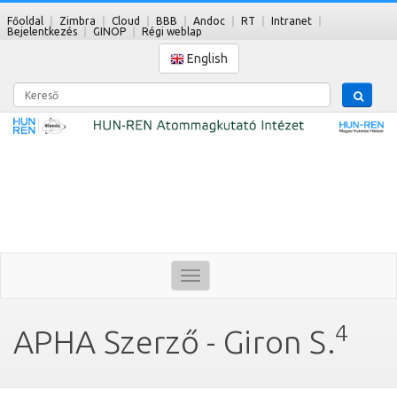
Főoldal
Zimbra
Cloud
BBB
Andoc
RT
Intranet
Bejelentkezés
GINOP
Régi weblap
English
Kereső
Toggle
navigation
4
APHA Szerző - Giron S.