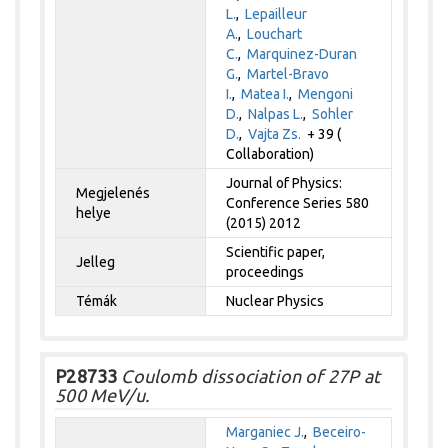
L.
,
Lepailleur
A.
,
Louchart
C.
,
Marquinez-Duran
G.
,
Martel-Bravo
I.
,
Matea I.
,
Mengoni
D.
,
Nalpas L.
,
Sohler
D.
,
Vajta Zs.
+ 39 (
Collaboration)
Journal of Physics:
Megjelenés
Conference Series 580
helye
(2015) 2012
Scientific paper,
Jelleg
proceedings
Témák
Nuclear Physics
P28733
Coulomb dissociation of 27P at
500 MeV/u.
Marganiec J.
,
Beceiro-