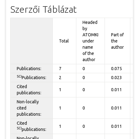
Szerzői Táblázat
Headed
by
P
ATOMKI
Part of
t
Total
under
the
a
name
author
of the
author
Publications:
7
0
0.075
0
SCI
Publications:
2
0
0.023
0
Cited
1
0
0.011
0
publications:
Non-locally
cited
1
0
0.011
0
publications:
Cited
1
0
0.011
0
SCI
publications:
Non-locally