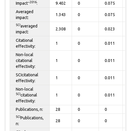
~2016
Impact
:
9.402
0
0.075
0
Averaged
1.343
0
0.075
0
impact:
SCI
averaged
2.308
0
0.023
0
impact:
Citational
1
0
0.011
0
effectivity:
Non-local
citational
1
0
0.011
0
effectivity:
SCIcitational
1
0
0.011
0
effectivity:
Non-local
SCI
citational
1
0
0.011
0
effectivity:
Publications, n:
28
0
0
0
SCI
Publications,
28
0
0
0
n: