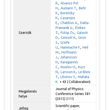
R.
,
Alvarez-Pol
H.
,
Aumann T.
,
Behr
K.
,
Boretzky
K.
,
Casarejos
E.
,
Chatillon A.
,
Datta-
Pramanik U.
,
Elekes
Szerzők
Z.
,
Fülöp Zs.
,
Galavíz
D.
,
Geissel H.
,
Giron
S.
,
Greife
U.
,
Hammache F.
,
Heil
M.
,
Hoffmann
J.
,
Johansson
H.
,
Karagiannis
C.
,
Kiselev O.
,
Kurz
N.
,
Larsson K.
,
Le Bleis
T.
,
Litvinov Y.
,
Mahata
K.
+ 43 ( Collaboration)
Journal of Physics:
Megjelenés
Conference Series 381
helye
(2012) 2115
Scientific paper,
Jelleg