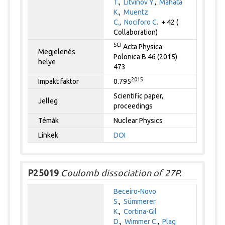
T.
,
Litvinov Y.
,
Mahata
K.
,
Muentz
C.
,
Nociforo C.
+ 42 (
Collaboration)
SCI
Acta Physica
Megjelenés
Polonica B 46 (2015)
helye
473
2015
Impakt faktor
0.795
Scientific paper,
Jelleg
proceedings
Témák
Nuclear Physics
Linkek
DOI
P25019
Coulomb dissociation of 27P.
Beceiro-Novo
S.
,
Sümmerer
K.
,
Cortina-Gil
D.
,
Wimmer C.
,
Plag