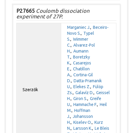
P27665
Coulomb dissociation
experiment of 27P.
Marganiec J.
,
Beceiro-
Novo S.
,
Typel
S.
,
Wimmer
C.
,
Alvarez-Pol
H.
,
Aumann
T.
,
Boretzky
K.
,
Casarejos
E.
,
Chatillon
A.
,
Cortina-Gil
D.
,
Datta-Pramanik
U.
,
Elekes Z.
,
Fülöp
Szerzők
Zs.
,
Galavíz D.
,
Geissel
H.
,
Giron S.
,
Greife
U.
,
Hammache F.
,
Heil
M.
,
Hoffman
J.
,
Johansson
H.
,
Kiselev O.
,
Kurz
N.
,
Larsson K.
,
Le Bleis