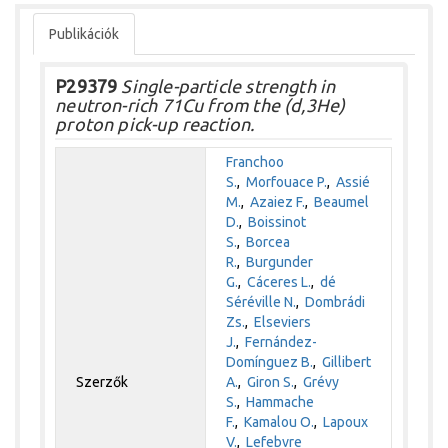
Publikációk
P29379
Single-particle strength in
neutron-rich 71Cu from the (d,3He)
proton pick-up reaction.
Franchoo
S.
,
Morfouace P.
,
Assié
M.
,
Azaiez F.
,
Beaumel
D.
,
Boissinot
S.
,
Borcea
R.
,
Burgunder
G.
,
Cáceres L.
,
dé
Séréville N.
,
Dombrádi
Zs.
,
Elseviers
J.
,
Fernández-
Domínguez B.
,
Gillibert
Szerzők
A.
,
Giron S.
,
Grévy
S.
,
Hammache
F.
,
Kamalou O.
,
Lapoux
V.
,
Lefebvre