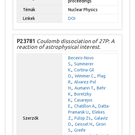
proceedings
Témák
Nuclear Physics
Linkek
DOI
P23781
Coulomb dissociation of 27P: A
reaction of astrophysical interest.
Beceiro-Novo
S.
,
Sümmerer
K.
,
Cortina-Gil
D.
,
Wimmer C.
,
Plag
R.
,
Alvarez-Pol
H.
,
Aumann T.
,
Behr
K.
,
Boretzky
K.
,
Casarejos
E.
,
Chatillon A.
,
Datta-
Pramanik U.
,
Elekes
Szerzők
Z.
,
Fülöp Zs.
,
Galavíz
D.
,
Geissel H.
,
Giron
S.
,
Greife