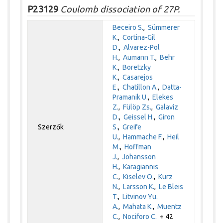
P23129
Coulomb dissociation of 27P.
Beceiro S.
,
Sümmerer
K.
,
Cortina-Gil
D.
,
Alvarez-Pol
H.
,
Aumann T.
,
Behr
K.
,
Boretzky
K.
,
Casarejos
E.
,
Chatillon A.
,
Datta-
Pramanik U.
,
Elekes
Z.
,
Fülöp Zs.
,
Galavíz
D.
,
Geissel H.
,
Giron
Szerzők
S.
,
Greife
U.
,
Hammache F.
,
Heil
M.
,
Hoffman
J.
,
Johansson
H.
,
Karagiannis
C.
,
Kiselev O.
,
Kurz
N.
,
Larsson K.
,
Le Bleis
T.
,
Litvinov Yu.
A.
,
Mahata K.
,
Muentz
C.
,
Nociforo C.
+ 42