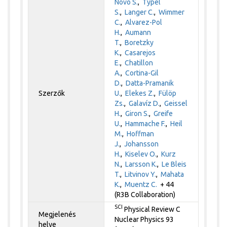
Novo S.
,
Typel
S.
,
Langer C.
,
Wimmer
C.
,
Alvarez-Pol
H.
,
Aumann
T.
,
Boretzky
K.
,
Casarejos
E.
,
Chatillon
A.
,
Cortina-Gil
D.
,
Datta-Pramanik
Szerzők
U.
,
Elekes Z.
,
Fülöp
Zs.
,
Galavíz D.
,
Geissel
H.
,
Giron S.
,
Greife
U.
,
Hammache F.
,
Heil
M.
,
Hoffman
J.
,
Johansson
H.
,
Kiselev O.
,
Kurz
N.
,
Larsson K.
,
Le Bleis
T.
,
Litvinov Y.
,
Mahata
K.
,
Muentz C.
+ 44
(R3B Collaboration)
SCI
Physical Review C
Megjelenés
Nuclear Physics 93
helye