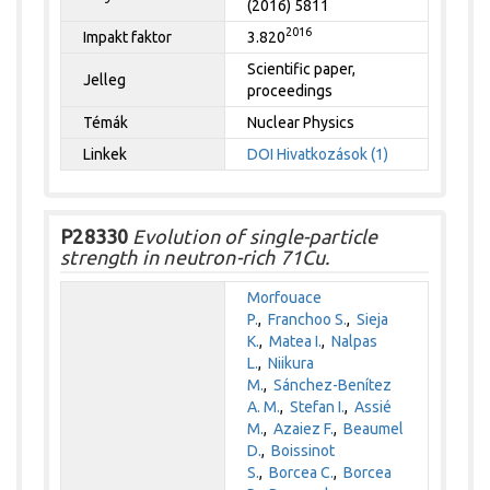
(2016) 5811
2016
Impakt faktor
3.820
Scientific paper,
Jelleg
proceedings
Témák
Nuclear Physics
Linkek
DOI
Hivatkozások (1)
P28330
Evolution of single-particle
strength in neutron-rich 71Cu.
Morfouace
P.
,
Franchoo S.
,
Sieja
K.
,
Matea I.
,
Nalpas
L.
,
Niikura
M.
,
Sánchez-Benítez
A. M.
,
Stefan I.
,
Assié
M.
,
Azaiez F.
,
Beaumel
D.
,
Boissinot
S.
,
Borcea C.
,
Borcea