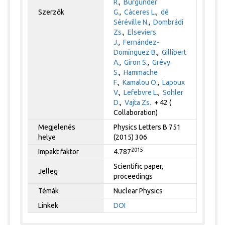
R.
,
Burgunder
Szerzők
G.
,
Cáceres L.
,
dé
Séréville N.
,
Dombrádi
Zs.
,
Elseviers
J.
,
Fernández-
Domínguez B.
,
Gillibert
A.
,
Giron S.
,
Grévy
S.
,
Hammache
F.
,
Kamalou O.
,
Lapoux
V.
,
Lefebvre L.
,
Sohler
D.
,
Vajta Zs.
+ 42 (
Collaboration)
Megjelenés
Physics Letters B 751
helye
(2015) 306
2015
Impakt faktor
4.787
Scientific paper,
Jelleg
proceedings
Témák
Nuclear Physics
Linkek
DOI