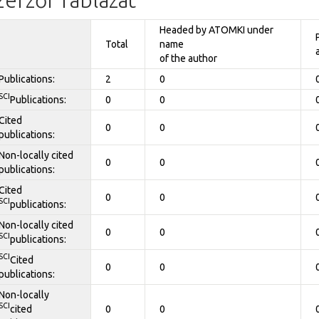
Headed by ATOMKI under
Total
name
of the author
Publications:
2
0
SCI
Publications:
0
0
Cited
0
0
publications:
Non-locally cited
0
0
publications:
Cited
0
0
SCI
publications:
Non-locally cited
0
0
SCI
publications:
SCI
Cited
0
0
publications:
Non-locally
SCI
cited
0
0