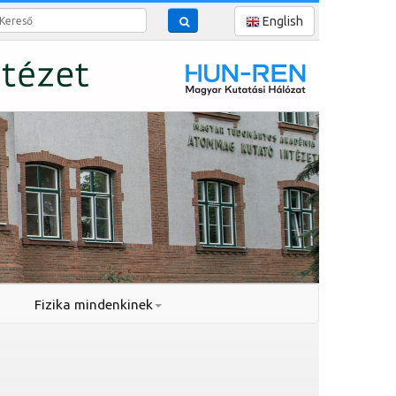
reső
English
Fizika mindenkinek