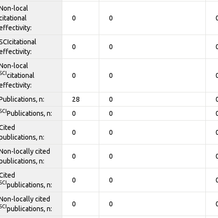
Non-local
citational
0
0
effectivity:
SCIcitational
0
0
effectivity:
Non-local
SCI
citational
0
0
effectivity:
Publications, n:
28
0
SCI
Publications, n:
0
0
Cited
0
0
publications, n:
Non-locally cited
0
0
publications, n:
Cited
0
0
SCI
publications, n:
Non-locally cited
0
0
SCI
publications, n: