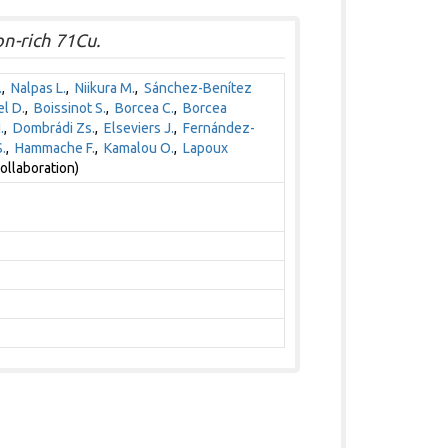
on-rich 71Cu.
.
,
Nalpas L.
,
Niikura M.
,
Sánchez-Benítez
l D.
,
Boissinot S.
,
Borcea C.
,
Borcea
.
,
Dombrádi Zs.
,
Elseviers J.
,
Fernández-
.
,
Hammache F.
,
Kamalou O.
,
Lapoux
ollaboration)