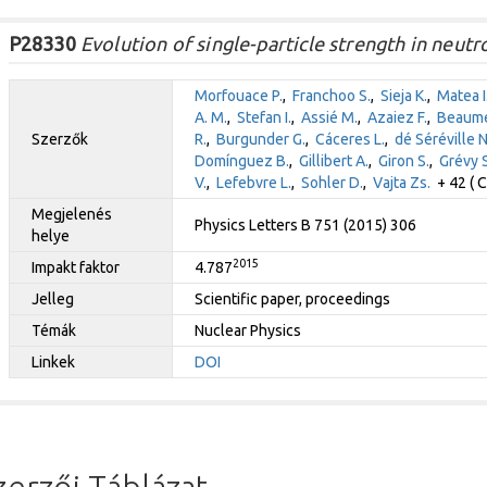
P28330
Evolution of single-particle strength in neutr
Morfouace P.
,
Franchoo S.
,
Sieja K.
,
Matea I
A. M.
,
Stefan I.
,
Assié M.
,
Azaiez F.
,
Beaume
Szerzők
R.
,
Burgunder G.
,
Cáceres L.
,
dé Séréville N
Domínguez B.
,
Gillibert A.
,
Giron S.
,
Grévy S
V.
,
Lefebvre L.
,
Sohler D.
,
Vajta Zs.
+ 42 ( C
Megjelenés
Physics Letters B 751 (2015) 306
helye
2015
Impakt faktor
4.787
Jelleg
Scientific paper, proceedings
Témák
Nuclear Physics
Linkek
DOI
zerzői Táblázat