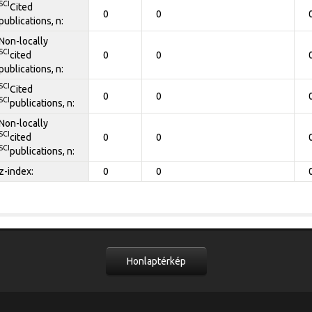
SCI
Cited
0
0
publications, n:
Non-locally
SCI
cited
0
0
publications, n:
SCI
Cited
0
0
SCI
publications, n:
Non-locally
SCI
cited
0
0
SCI
publications, n:
z-index:
0
0
Honlaptérkép