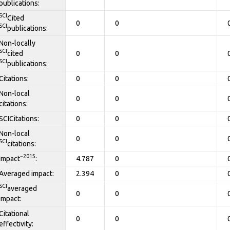
publications:
SCI
Cited
0
0
SCI
publications:
Non-locally
SCI
cited
0
0
SCI
publications:
Citations:
0
0
Non-local
0
0
citations:
SCICitations:
0
0
Non-local
0
0
SCI
citations:
~2015
Impact
:
4.787
0
Averaged impact:
2.394
0
SCI
averaged
0
0
impact:
Citational
0
0
effectivity: