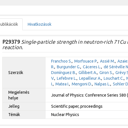
ublikációk
Hivatkozások
P29379
Single-particle strength in neutron-rich 71Cu
reaction.
Franchoo S.
,
Morfouace P.
,
Assié M.
,
Azaiez
R.
,
Burgunder G.
,
Cáceres L.
,
dé Séréville N
Szerzők
Domínguez B.
,
Gillibert A.
,
Giron S.
,
Grévy S
V.
,
Lefebvre L.
,
Lepailleur A.
,
Louchart C.
,
I.
,
Matea I.
,
Mengoni D.
,
Nalpas L.
,
Sohler D
Megjelenés
Journal of Physics: Conference Series 580
helye
Jelleg
Scientific paper, proceedings
Témák
Nuclear Physics