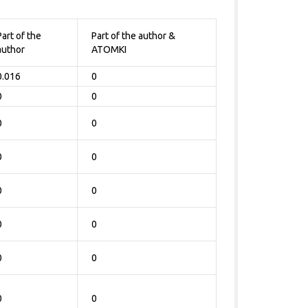
Part of the
Part of the author &
author
ATOMKI
0.016
0
0
0
0
0
0
0
0
0
0
0
0
0
0
0