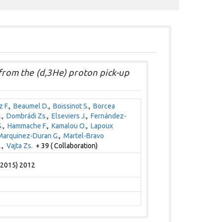
 from the (d,3He) proton pick-up
 F.
,
Beaumel D.
,
Boissinot S.
,
Borcea
.
,
Dombrádi Zs.
,
Elseviers J.
,
Fernández-
.
,
Hammache F.
,
Kamalou O.
,
Lapoux
Marquinez-Duran G.
,
Martel-Bravo
.
,
Vajta Zs.
+ 39 ( Collaboration)
 (2015) 2012