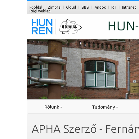
Főoldal
Zimbra
Cloud
BBB
Andoc
RT
Intranet
Régi weblap
Rólunk
Tudomány
APHA Szerző - Ferná