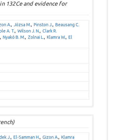
in 132Ce and evidence for
zon A.
,
Józsa M.
,
Pinston J.
,
Beausang C.
le A. T.
,
Wilson J. N.
,
Clark R.
,
Nyakó B. M.
,
Zolnai L.
,
Klamra W.
,
El
rench)
ek J.
,
El-Samman H.
,
Gizon A.
,
Klamra