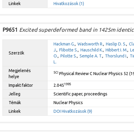
Linkek
Hivatkozások (1)
P9651
Excited superdeformed band in 142Sm identic
Hackman G.
,
Wadsworth R.
,
Haslip D. S.
,
Cl
J.
,
Flibotte S.
,
Hauschild K.
,
Hibbert I. M.
,
Le
Szerzők
O.
,
Pilotte S.
,
Semple A. T.
,
Thorslund I.
,
Ti
L.
Megjelenés
SCI
Physical Review C Nuclear Physics 52 (
helye
1995
Impakt faktor
2.045
Jelleg
Scientific paper, proceedings
Témák
Nuclear Physics
Linkek
DOI
Hivatkozások (9)