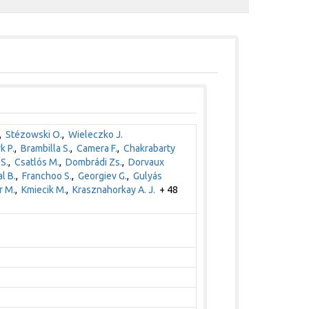
,
Stézowski O.
,
Wieleczko J.
k P.
,
Brambilla S.
,
Camera F.
,
Chakrabarty
S.
,
Csatlós M.
,
Dombrádi Zs.
,
Dorvaux
l B.
,
Franchoo S.
,
Georgiev G.
,
Gulyás
r M.
,
Kmiecik M.
,
Krasznahorkay A. J.
+ 48