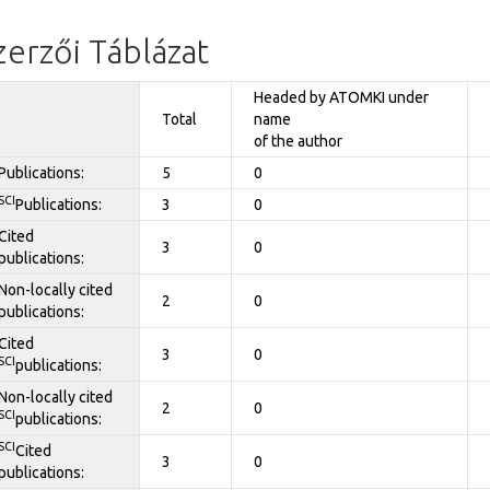
zerzői Táblázat
Headed by ATOMKI under
Total
name
of the author
Publications:
5
0
SCI
Publications:
3
0
Cited
3
0
publications:
Non-locally cited
2
0
publications:
Cited
3
0
SCI
publications:
Non-locally cited
2
0
SCI
publications:
SCI
Cited
3
0
publications: