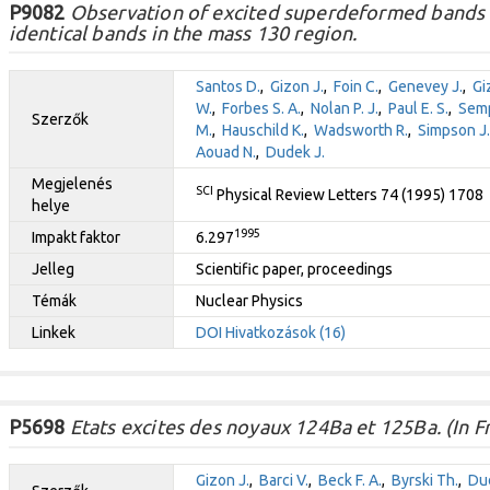
P9082
Observation of excited superdeformed bands 
identical bands in the mass 130 region.
Santos D.
,
Gizon J.
,
Foin C.
,
Genevey J.
,
Gi
W.
,
Forbes S. A.
,
Nolan P. J.
,
Paul E. S.
,
Semp
Szerzők
M.
,
Hauschild K.
,
Wadsworth R.
,
Simpson J.
Aouad N.
,
Dudek J.
Megjelenés
SCI
Physical Review Letters 74 (1995) 1708
helye
1995
Impakt faktor
6.297
Jelleg
Scientific paper, proceedings
Témák
Nuclear Physics
Linkek
DOI
Hivatkozások (16)
P5698
Etats excites des noyaux 124Ba et 125Ba. (In F
Gizon J.
,
Barci V.
,
Beck F. A.
,
Byrski Th.
,
Dud