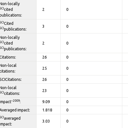
Non-locally
SCI
cited
2
0
publications:
SCI
Cited
3
0
SCI
publications:
Non-locally
SCI
cited
2
0
SCI
publications:
Citations:
26
0
Non-local
25
0
citations:
SCICitations:
26
0
Non-local
23
0
SCI
citations:
~2009
Impact
:
9.09
0
Averaged impact:
1.818
0
SCI
averaged
3.03
0
impact: