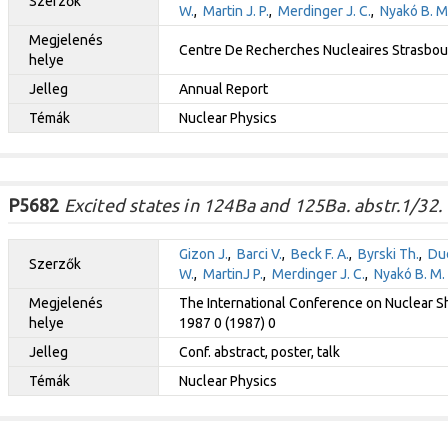
Szerzők
W.
,
Martin J. P.
,
Merdinger J. C.
,
Nyakó B. M
Megjelenés
Centre De Recherches Nucleaires Strasbourg
helye
Jelleg
Annual Report
Témák
Nuclear Physics
P5682
Excited states in 124Ba and 125Ba. abstr.1/32.
Gizon J.
,
Barci V.
,
Beck F. A.
,
Byrski Th.
,
Dud
Szerzők
W.
,
MartinJ P.
,
Merdinger J. C.
,
Nyakó B. M.
Megjelenés
The International Conference on Nuclear Sh
helye
1987 0 (1987) 0
Jelleg
Conf. abstract, poster, talk
Témák
Nuclear Physics