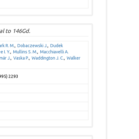
al to 146Gd.
ark R. M.
,
Dobaczewski J.
,
Dudek
e I. Y.
,
Mullins S. M.
,
Macchiavelli A.
már J.
,
Vaska P.
,
Waddington J. C.
,
Walker
1995) 2293