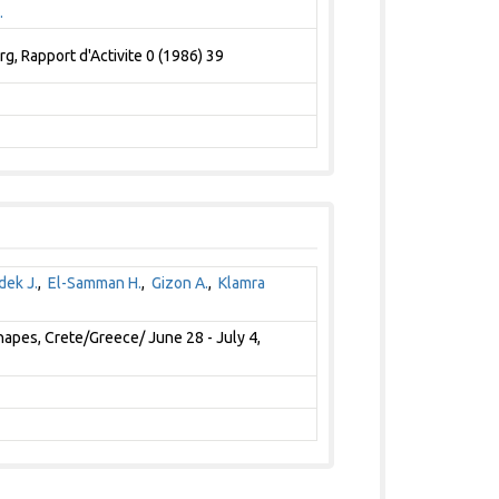
.
, Rapport d'Activite 0 (1986) 39
ek J.
,
El-Samman H.
,
Gizon A.
,
Klamra
apes, Crete/Greece/ June 28 - July 4,