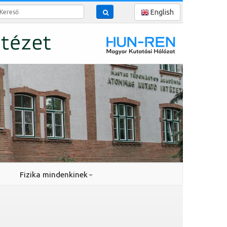
reső
English
Fizika mindenkinek