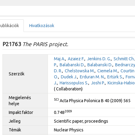
ublikációk
Hivatkozások
P21763
The PARIS project.
Maj A.
,
Azaiez F.
,
Jenkins D. G.
,
Schmitt Ch.
P.
,
Balabanski D.
,
Balabanski D.
,
Bednarczy
D. R.
,
Chelstowska M.
,
Ciemela M.
,
Courtin 
Szerzők
O.
,
Dudek J.
,
Erduran M. N.
,
Ertürk S.
,
Forna
J.
,
Harissopulos S.
,
Joshi P.
,
Kicinska-Habio
( Collaboration)
Megjelenés
SCI
Acta Physica Polonica B 40 (2009) 565
helye
2009
Impakt faktor
0.748
Jelleg
Scientific paper, proceedings
Témák
Nuclear Physics