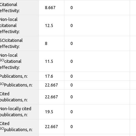
Citational
8.667
0
effectivity:
Non-local
citational
12.5
0
effectivity:
SCIcitational
8
0
effectivity:
Non-local
SCI
citational
11.5
0
effectivity:
Publications, n:
17.6
0
SCI
Publications, n:
22.667
0
Cited
22.667
0
publications, n:
Non-locally cited
19.5
0
publications, n:
Cited
22.667
0
SCI
publications, n: