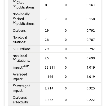
SCI
Cited
8
0
0.163
SCI
publications:
Non-locally
SCI
cited
7
0
0.158
SCI
publications:
Citations:
29
0
0.792
Non-local
28
0
0.787
citations:
SCICitations:
29
0
0.792
Non-local
25
0
0.699
SCI
citations:
~2015
Impact
:
33.811
0
1.019
Averaged
1.166
0
1.019
impact:
SCI
averaged
2.914
0
0.325
impact:
Citational
3.222
0
0.222
effectivity: