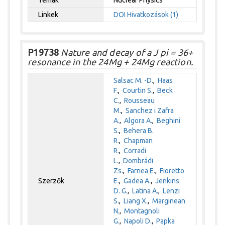
Témák
Nuclear Physics
Linkek
DOI
Hivatkozások (1)
P19738
Nature and decay of a J pi = 36+
resonance in the 24Mg + 24Mg reaction.
Salsac M. -D.
,
Haas
F.
,
Courtin S.
,
Beck
C.
,
Rousseau
M.
,
Sanchez i Zafra
A.
,
Algora A.
,
Beghini
S.
,
Behera B.
R.
,
Chapman
R.
,
Corradi
L.
,
Dombrádi
Zs.
,
Farnea E.
,
Fioretto
Szerzők
E.
,
Gadea A.
,
Jenkins
D. G.
,
Latina A.
,
Lenzi
S.
,
Liang X.
,
Marginean
N.
,
Montagnoli
G.
,
Napoli D.
,
Papka