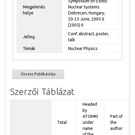
Symposium on Exotic
Megjelenés
Nuclear Systems.
helye
Debrecen, Hungary,
20-25 June, 2005 0
(2005) 0
Conf. abstract, poster,
Jelleg
talk
Témák
Nuclear Physics
Összes Publikációja
Szerzői Táblázat
Headed
by
ATOMKI
Part of
Total
under
the
name
author
of the