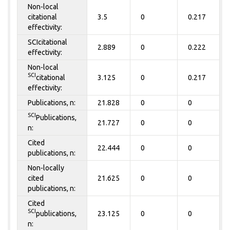
Non-local
citational
3.5
0
0.217
effectivity:
SCIcitational
2.889
0
0.222
effectivity:
Non-local
SCI
citational
3.125
0
0.217
effectivity:
Publications, n:
21.828
0
0
SCI
Publications,
21.727
0
0
n:
Cited
22.444
0
0
publications, n:
Non-locally
cited
21.625
0
0
publications, n:
Cited
SCI
publications,
23.125
0
0
n: