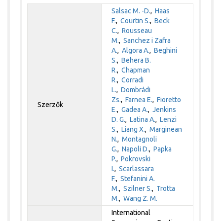
Salsac M. -D.
,
Haas
F.
,
Courtin S.
,
Beck
C.
,
Rousseau
M.
,
Sanchez i Zafra
A.
,
Algora A.
,
Beghini
S.
,
Behera B.
R.
,
Chapman
R.
,
Corradi
L.
,
Dombrádi
Zs.
,
Farnea E.
,
Fioretto
Szerzők
E.
,
Gadea A.
,
Jenkins
D. G.
,
Latina A.
,
Lenzi
S.
,
Liang X.
,
Marginean
N.
,
Montagnoli
G.
,
Napoli D.
,
Papka
P.
,
Pokrovski
I.
,
Scarlassara
F.
,
Stefanini A.
M.
,
Szilner S.
,
Trotta
M.
,
Wang Z. M.
International