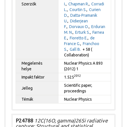
Szerzők
I.
,
Chapman R.
,
Corradi
L.
,
Courtin S.
,
Curien
D.
,
Datta-Pramanik
U.
,
Didierjean
F.
,
Dorvaux O.
,
Erduran
M. N.
,
Erturk S.
,
Farnea
E.
,
Fioretto E.
,
de
France G.
,
Franchoo
S.
,
Gall B.
+ 58 (
Collaboration)
Megjelenés
Nuclear Physics A 893
helye
(2012) 1
2012
Impakt faktor
1.525
Scientific paper,
Jelleg
proceedings
Témák
Nuclear Physics
P24788
12C(16O, gamma)26Si radiative
capture: Structural and statistical