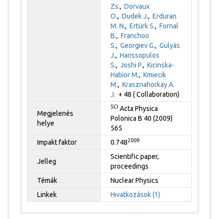
Zs.
,
Dorvaux
O.
,
Dudek J.
,
Erduran
M. N.
,
Ertürk S.
,
Fornal
B.
,
Franchoo
S.
,
Georgiev G.
,
Gulyás
J.
,
Harissopulos
S.
,
Joshi P.
,
Kicinska-
Habior M.
,
Kmiecik
M.
,
Krasznahorkay A.
J.
+ 48 ( Collaboration)
SCI
Acta Physica
Megjelenés
Polonica B 40 (2009)
helye
565
2009
Impakt faktor
0.748
Scientific paper,
Jelleg
proceedings
Témák
Nuclear Physics
Linkek
Hivatkozások (1)