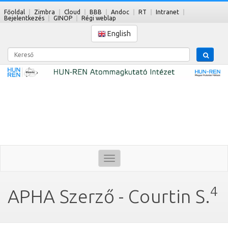
Főoldal
Zimbra
Cloud
BBB
Andoc
RT
Intranet
Bejelentkezés
GINOP
Régi weblap
English
Kereső
Toggle
navigation
4
APHA Szerző - Courtin S.