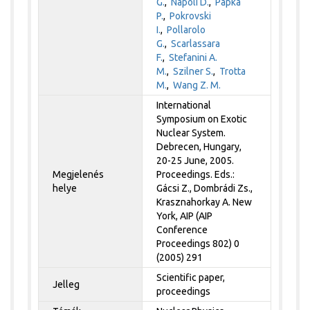
G.
,
Napoli D.
,
Papka
P.
,
Pokrovski
I.
,
Pollarolo
G.
,
Scarlassara
F.
,
Stefanini A.
M.
,
Szilner S.
,
Trotta
M.
,
Wang Z. M.
International
Symposium on Exotic
Nuclear System.
Debrecen, Hungary,
20-25 June, 2005.
Megjelenés
Proceedings. Eds.:
helye
Gácsi Z., Dombrádi Zs.,
Krasznahorkay A. New
York, AIP (AIP
Conference
Proceedings 802) 0
(2005) 291
Scientific paper,
Jelleg
proceedings