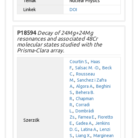
Témák
Nuclear Physics
Linkek
DOI
P18594
Decay of 24Mg+24Mg
resonances and associated 48Cr
molecular states studied with the
Prisma-Clara array.
Courtin S.
,
Haas
F.
,
Salsac M. -D.
,
Beck
C.
,
Rousseau
M.
,
Sanchez i Zafra
A.
,
Algora A.
,
Beghini
S.
,
Behera B.
R.
,
Chapman
R.
,
Corradi
L.
,
Dombrádi
Zs.
,
Farnea E.
,
Fioretto
Szerzők
E.
,
Gadea A.
,
Jenkins
D. G.
,
Latina A.
,
Lenzi
S.
,
Liang X.
,
Marginean