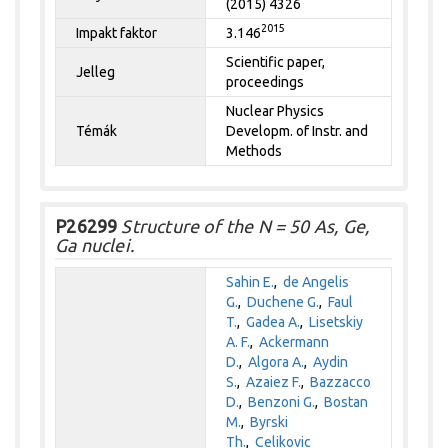
(2015) 4326
2015
Impakt faktor
3.146
Scientific paper,
Jelleg
proceedings
Nuclear Physics
Témák
Developm. of Instr. and
Methods
P26299
Structure of the N = 50 As, Ge,
Ga nuclei.
Sahin E.
,
de Angelis
G.
,
Duchene G.
,
Faul
T.
,
Gadea A.
,
Lisetskiy
A. F.
,
Ackermann
D.
,
Algora A.
,
Aydin
S.
,
Azaiez F.
,
Bazzacco
D.
,
Benzoni G.
,
Bostan
M.
,
Byrski
Th.
,
Celikovic