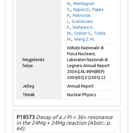
N.
,
Montagnoli
G.
,
Napoli D.
,
Papka
P.
,
Pokrovski
I.
,
Scarlassara
F.
,
Stefanini A.
M.
,
Szilner S.
,
Trotta
M.
,
Wang Z. M.
Istituto Nazionale di
Fisica Nucleare,
Megjelenés
Laboratori Nazionali di
helye
Legnaro Annual Report
2004 (LNL-INFN(REP)
2004/05) 0 (2005) 22
Jelleg
Annual Report
Témák
Nuclear Physics
P18573
Decay of a J Pi = 36+ resonance
in the 24Mg + 24Mg reaction (Abstr.: p.
64).