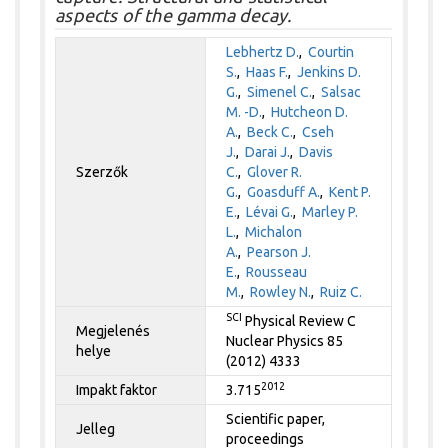
aspects of the gamma decay.
Lebhertz D.
,
Courtin
S.
,
Haas F.
,
Jenkins D.
G.
,
Simenel C.
,
Salsac
M. -D.
,
Hutcheon D.
A.
,
Beck C.
,
Cseh
J.
,
Darai J.
,
Davis
Szerzők
C.
,
Glover R.
G.
,
Goasduff A.
,
Kent P.
E.
,
Lévai G.
,
Marley P.
L.
,
Michalon
A.
,
Pearson J.
E.
,
Rousseau
M.
,
Rowley N.
,
Ruiz C.
SCI
Physical Review C
Megjelenés
Nuclear Physics 85
helye
(2012) 4333
2012
Impakt faktor
3.715
Scientific paper,
Jelleg
proceedings