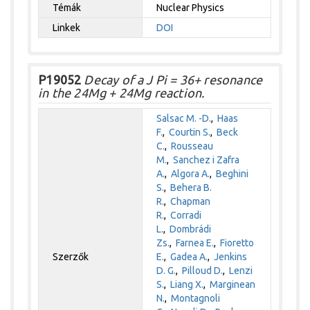
Témák
Nuclear Physics
Linkek
DOI
P19052
Decay of a J Pi = 36+ resonance
in the 24Mg + 24Mg reaction.
Salsac M. -D.
,
Haas
F.
,
Courtin S.
,
Beck
C.
,
Rousseau
M.
,
Sanchez i Zafra
A.
,
Algora A.
,
Beghini
S.
,
Behera B.
R.
,
Chapman
R.
,
Corradi
L.
,
Dombrádi
Zs.
,
Farnea E.
,
Fioretto
Szerzők
E.
,
Gadea A.
,
Jenkins
D. G.
,
Pilloud D.
,
Lenzi
S.
,
Liang X.
,
Marginean
N.
,
Montagnoli