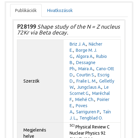
Publikációk
Hivatkozások
P28199
Shape study of the N = Z nucleus
72Kr via Beta decay.
Briz J. A.
,
Nácher
E.
,
Borge M. J.
G.
,
Algora A.
,
Rubio
B.
,
Dessagne
Ph.
,
Maira A.
,
Cano-Ott
D.
,
Courtin S.
,
Escrig
Szerzők
D.
,
Fraile L. M.
,
Gelletly
W.
,
Jungclaus A.
,
Le
Scornet G.
,
Maréchal
F.
,
Miehé Ch.
,
Poirier
E.
,
Poves
A.
,
Sarriguren P.
,
Taín
J. L.
,
Tengblad O.
SCI
Physical Review C
Megjelenés
Nuclear Physics 92
helye