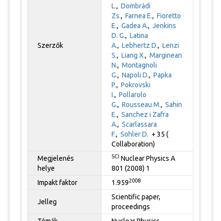
L.
,
Dombrádi
Zs.
,
Farnea E.
,
Fioretto
E.
,
Gadea A.
,
Jenkins
D. G.
,
Latina
Szerzők
A.
,
Lebhertz D.
,
Lenzi
S.
,
Liang X.
,
Marginean
N.
,
Montagnoli
G.
,
Napoli D.
,
Papka
P.
,
Pokrovski
I.
,
Pollarolo
G.
,
Rousseau M.
,
Sahin
E.
,
Sanchez i Zafra
A.
,
Scarlassara
F.
,
Sohler D.
+ 35 (
Collaboration)
SCI
Megjelenés
Nuclear Physics A
helye
801 (2008) 1
2008
Impakt faktor
1.959
Scientific paper,
Jelleg
proceedings