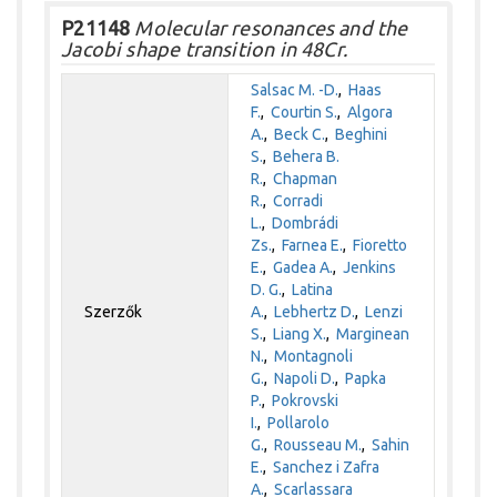
P21148
Molecular resonances and the
Jacobi shape transition in 48Cr.
Salsac M. -D.
,
Haas
F.
,
Courtin S.
,
Algora
A.
,
Beck C.
,
Beghini
S.
,
Behera B.
R.
,
Chapman
R.
,
Corradi
L.
,
Dombrádi
Zs.
,
Farnea E.
,
Fioretto
E.
,
Gadea A.
,
Jenkins
D. G.
,
Latina
Szerzők
A.
,
Lebhertz D.
,
Lenzi
S.
,
Liang X.
,
Marginean
N.
,
Montagnoli
G.
,
Napoli D.
,
Papka
P.
,
Pokrovski
I.
,
Pollarolo
G.
,
Rousseau M.
,
Sahin
E.
,
Sanchez i Zafra
A.
,
Scarlassara