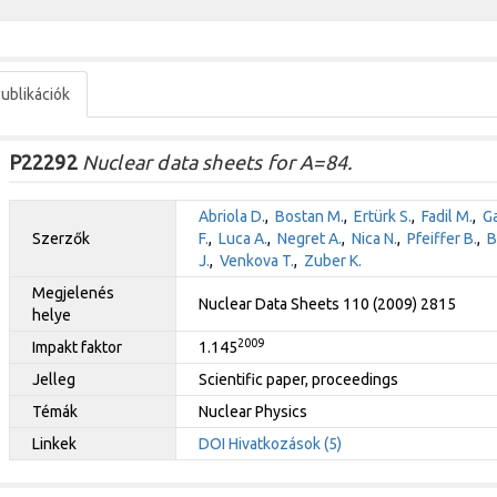
ublikációk
P22292
Nuclear data sheets for A=84.
Abriola D.
,
Bostan M.
,
Ertürk S.
,
Fadil M.
,
Ga
Szerzők
F.
,
Luca A.
,
Negret A.
,
Nica N.
,
Pfeiffer B.
,
B
J.
,
Venkova T.
,
Zuber K.
Megjelenés
Nuclear Data Sheets 110 (2009) 2815
helye
2009
Impakt faktor
1.145
Jelleg
Scientific paper, proceedings
Témák
Nuclear Physics
Linkek
DOI
Hivatkozások (5)