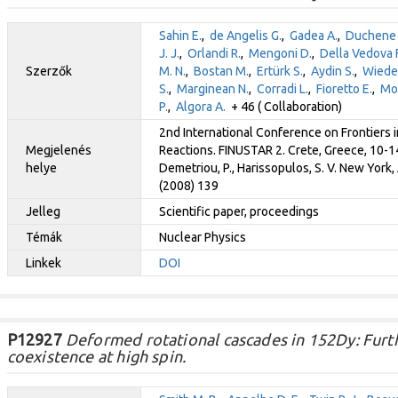
Sahin E.
,
de Angelis G.
,
Gadea A.
,
Duchene 
J. J.
,
Orlandi R.
,
Mengoni D.
,
Della Vedova F
Szerzők
M. N.
,
Bostan M.
,
Ertürk S.
,
Aydin S.
,
Wiede
S.
,
Marginean N.
,
Corradi L.
,
Fioretto E.
,
Mon
P.
,
Algora A.
+ 46 ( Collaboration)
2nd International Conference on Frontiers i
Megjelenés
Reactions. FINUSTAR 2. Crete, Greece, 10-14
helye
Demetriou, P., Harissopulos, S. V. New York
(2008) 139
Jelleg
Scientific paper, proceedings
Témák
Nuclear Physics
Linkek
DOI
P12927
Deformed rotational cascades in 152Dy: Furt
coexistence at high spin.