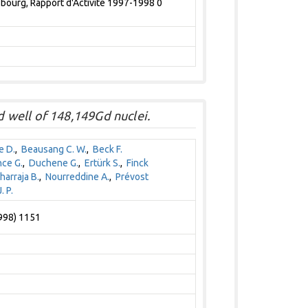
bourg, Rapport d'Activité 1997-1998 0
well of 148,149Gd nuclei.
e D.
,
Beausang C. W.
,
Beck F.
nce G.
,
Duchene G.
,
Ertürk S.
,
Finck
harraja B.
,
Nourreddine A.
,
Prévost
. P.
1998) 1151