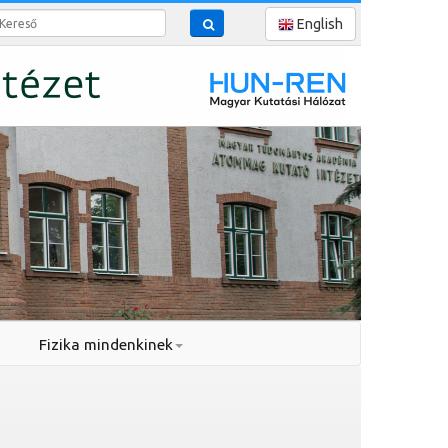
reső
English
Fizika mindenkinek