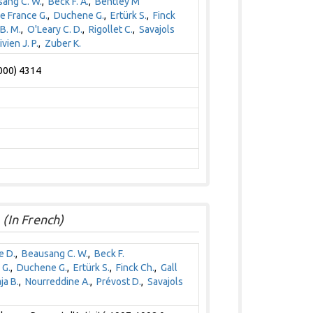
ang C. W.
,
Beck F. A.
,
Bentley M
e France G.
,
Duchene G.
,
Ertürk S.
,
Finck
B. M.
,
O'Leary C. D.
,
Rigollet C.
,
Savajols
ivien J. P.
,
Zuber K.
2000) 4314
(In French)
e D.
,
Beausang C. W.
,
Beck F.
 G.
,
Duchene G.
,
Ertürk S.
,
Finck Ch.
,
Gall
ja B.
,
Nourreddine A.
,
Prévost D.
,
Savajols