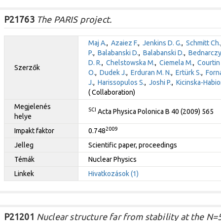
P21763
The PARIS project.
Maj A.
,
Azaiez F.
,
Jenkins D. G.
,
Schmitt Ch.
P.
,
Balabanski D.
,
Balabanski D.
,
Bednarczy
D. R.
,
Chelstowska M.
,
Ciemela M.
,
Courtin 
Szerzők
O.
,
Dudek J.
,
Erduran M. N.
,
Ertürk S.
,
Forna
J.
,
Harissopulos S.
,
Joshi P.
,
Kicinska-Habio
( Collaboration)
Megjelenés
SCI
Acta Physica Polonica B 40 (2009) 565
helye
2009
Impakt faktor
0.748
Jelleg
Scientific paper, proceedings
Témák
Nuclear Physics
Linkek
Hivatkozások (1)
P21201
Nuclear structure far from stability at the N=5