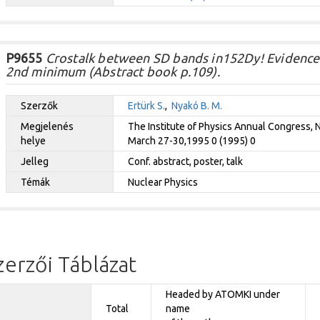
P9655
Crostalk between SD bands in152Dy! Evidence f
2nd minimum (Abstract book p.109).
Szerzők
Ertürk S.
,
Nyakó B. M.
Megjelenés
The Institute of Physics Annual Congress, 
helye
March 27-30,1995 0 (1995) 0
Jelleg
Conf. abstract, poster, talk
Témák
Nuclear Physics
zerzői Táblázat
Headed by ATOMKI under
Total
name