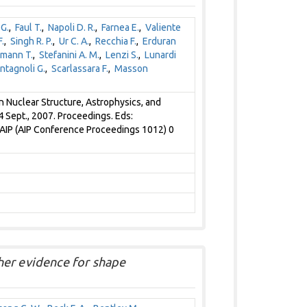
G.
,
Faul T.
,
Napoli D. R.
,
Farnea E.
,
Valiente
.
,
Singh R. P.
,
Ur C. A.
,
Recchia F.
,
Erduran
mann T.
,
Stefanini A. M.
,
Lenzi S.
,
Lunardi
tagnoli G.
,
Scarlassara F.
,
Masson
n Nuclear Structure, Astrophysics, and
 Sept., 2007. Proceedings. Eds:
, AIP (AIP Conference Proceedings 1012) 0
her evidence for shape