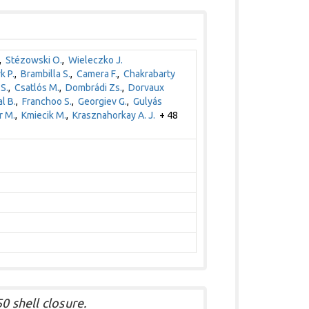
,
Stézowski O.
,
Wieleczko J.
k P.
,
Brambilla S.
,
Camera F.
,
Chakrabarty
S.
,
Csatlós M.
,
Dombrádi Zs.
,
Dorvaux
l B.
,
Franchoo S.
,
Georgiev G.
,
Gulyás
r M.
,
Kmiecik M.
,
Krasznahorkay A. J.
+ 48
0 shell closure.