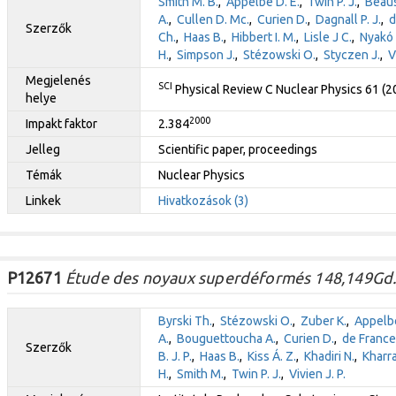
Smith M. B.
,
Appelbe D. E.
,
Twin P. J.
,
Beaus
A.
,
Cullen D. Mc.
,
Curien D.
,
Dagnall P. J.
,
d
Szerzők
Ch.
,
Haas B.
,
Hibbert I. M.
,
Lisle J C.
,
Nyakó 
H.
,
Simpson J.
,
Stézowski O.
,
Styczen J.
,
V
Megjelenés
SCI
Physical Review C Nuclear Physics 61 (
helye
2000
Impakt faktor
2.384
Jelleg
Scientific paper, proceedings
Témák
Nuclear Physics
Linkek
Hivatkozások (3)
P12671
Étude des noyaux superdéformés 148,149Gd. 
Byrski Th.
,
Stézowski O.
,
Zuber K.
,
Appelb
A.
,
Bouguettoucha A.
,
Curien D.
,
de France
Szerzők
B. J. P.
,
Haas B.
,
Kiss Á. Z.
,
Khadiri N.
,
Kharra
H.
,
Smith M.
,
Twin P. J.
,
Vivien J. P.