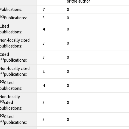
of the author
Publications:
7
0
SCI
Publications:
3
0
Cited
4
0
publications:
Non-locally cited
3
0
publications:
Cited
3
0
SCI
publications:
Non-locally cited
2
0
SCI
publications:
SCI
Cited
4
0
publications:
Non-locally
SCI
cited
3
0
publications:
SCI
Cited
3
0
SCI
publications: