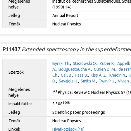
Megjelenés
Institut de Recherches Subatomiques, Stras
helye
(1999) 143
Jelleg
Annual Report
Témák
Nuclear Physics
P11437
Extended spectroscopy in the superdeformed 
Byrski Th.
,
Stézowski O.
,
Zuber K.
,
Appelb
A.
,
Bouguettoucha A.
,
Curien D. M.
,
de Fra
Szerzők
Ch.
,
Gall B.
,
Haas B.
,
Kiss Á. Z.
,
Khadiri N.
,
K
D.
,
Savajols H.
,
Smith M.
,
Twin P. J.
,
Vivien J
Megjelenés
SCI
Physical Review C Nuclear Physics 57 (
helye
1998
Impakt faktor
2.308
Jelleg
Scientific paper, proceedings
Témák
Nuclear Physics
Linkek
Hivatkozások (10)