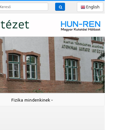
reső
English
Fizika mindenkinek