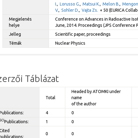
I.
,
Lorusso G.
,
Matsui K.
,
Melon B.
,
Mengoni
V.
,
Sohler D.
,
Vajta Zs.
+ 50 (EURICA Collab
Megjelenés
Conference on Advances in Radioactive Isot
helye
June, 2014. Proceedings (JPS Conference Pr
Jelleg
Scientific paper, proceedings
Témák
Nuclear Physics
zerzői Táblázat
Headed by ATOMKI under
Total
name
of the author
Publications:
4
0
SCI
Publications:
1
0
Cited
0
0
publications: