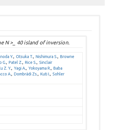
he N >_ 40 island of inversion.
noda Y.
,
Otsuka T.
,
Nishimura S.
,
Browne
o G.
,
Patel Z.
,
Rice S.
,
Sinclair
u Z. Y.
,
Yagi A.
,
Yokoyama R.
,
Baba
cco A.
,
Dombrádi Zs.
,
Kuti I.
,
Sohler