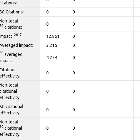
citations:
SCICitations:
0
0
Non-local
0
0
SCI
citations:
~2017
Impact
:
12.861
0
Averaged impact:
3.215
0
SCI
averaged
4.254
0
impact:
Citational
0
0
effectivity:
Non-local
citational
0
0
effectivity:
SCIcitational
0
0
effectivity:
Non-local
SCI
citational
0
0
effectivity: