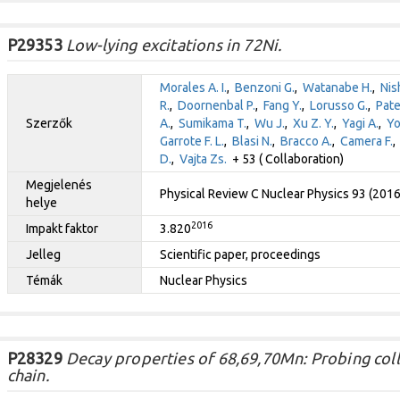
P29353
Low-lying excitations in 72Ni.
Morales A. I.
,
Benzoni G.
,
Watanabe H.
,
Nis
R.
,
Doornenbal P.
,
Fang Y.
,
Lorusso G.
,
Pate
Szerzők
A.
,
Sumikama T.
,
Wu J.
,
Xu Z. Y.
,
Yagi A.
,
Yo
Garrote F. L.
,
Blasi N.
,
Bracco A.
,
Camera F.
D.
,
Vajta Zs.
+ 53 ( Collaboration)
Megjelenés
Physical Review C Nuclear Physics 93 (201
helye
2016
Impakt faktor
3.820
Jelleg
Scientific paper, proceedings
Témák
Nuclear Physics
P28329
Decay properties of 68,69,70Mn: Probing colle
chain.