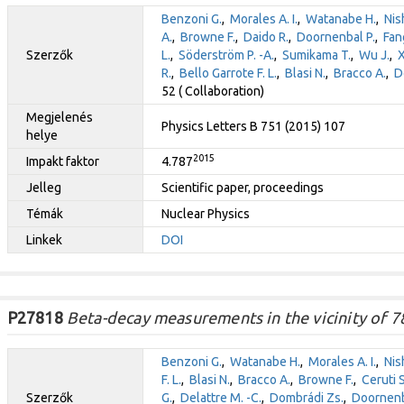
Benzoni G.
,
Morales A. I.
,
Watanabe H.
,
Nis
A.
,
Browne F.
,
Daido R.
,
Doornenbal P.
,
Fan
Szerzők
L.
,
Söderström P. -A.
,
Sumikama T.
,
Wu J.
,
X
R.
,
Bello Garrote F. L.
,
Blasi N.
,
Bracco A.
,
D
52 ( Collaboration)
Megjelenés
Physics Letters B 751 (2015) 107
helye
2015
Impakt faktor
4.787
Jelleg
Scientific paper, proceedings
Témák
Nuclear Physics
Linkek
DOI
P27818
Beta-decay measurements in the vicinity of 7
Benzoni G.
,
Watanabe H.
,
Morales A. I.
,
Nis
F. L.
,
Blasi N.
,
Bracco A.
,
Browne F.
,
Ceruti S
Szerzők
G.
,
Delattre M. -C.
,
Dombrádi Zs.
,
Doornenb