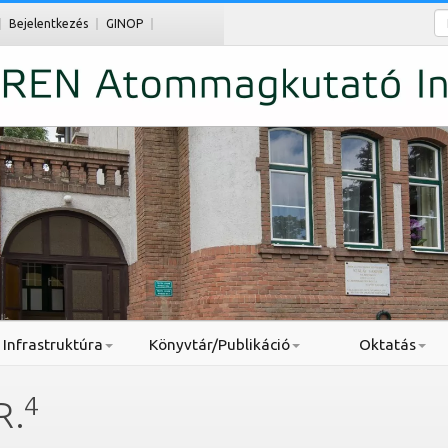
Ke
Bejelentkezés
GINOP
Infrastruktúra
Könyvtár/Publikáció
Oktatás
4
R.