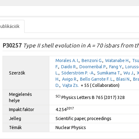
ublikációk
P30257
Type II shell evolution in A = 70 isbars from t
Morales A. I.
,
Benzoni G.
,
Watanabe H.
,
Tsu
F.
,
Daido R.
,
Doornenbal P.
,
Fang Y.
,
Loruss
Szerzők
L.
,
Söderström P. -A.
,
Sumikama T.
,
Wu J.
,
X
H.
,
Avigo R.
,
Bello Garrote F. L.
,
Blasi N.
,
Bra
D.
,
Vajta Zs.
+ 55 ( Collaboration)
Megjelenés
SCI
Physics Letters B 765 (2017) 328
helye
2017
Impakt faktor
4.254
Jelleg
Scientific paper, proceedings
Témák
Nuclear Physics