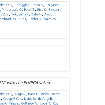
himura S.
,
Coraggio L.
,
Itaco N.
,
Gargano F.
g Y.
,
Lorusso G.
,
Patel Z.
,
Rice S.
,
Sinclair
u Z. Y.
,
Yokoyama R.
,
Baba H.
,
Avigo
ombrádi Zs.
,
Kuti I.
,
Sohler D.
,
Vajta Zs.
+
8Ni with the EURICA setup.
himura S.
,
Avigo R.
,
Baba H.
,
Bello Garrote
.
,
Crespi F. C. L.
,
Daido R.
,
de Angelis
al P.
,
Fang Y.
,
Gottardo A.
,
Isobe T.
,
Kuti