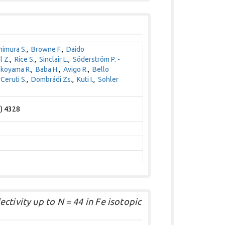
himura S.
,
Browne F.
,
Daido
l Z.
,
Rice S.
,
Sinclair L.
,
Söderström P. -
koyama R.
,
Baba H.
,
Avigo R.
,
Bello
,
Ceruti S.
,
Dombrádi Zs.
,
Kuti I.
,
Sohler
6) 4328
ctivity up to N = 44 in Fe isotopic