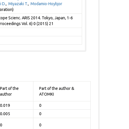
 D.
,
Miyazaki T.
,
Modamio-Hoybjor
oration)
ope Scienc. ARIS 2014. Tokyo, Japan, 1-6
oceedings Vol. 6) 0 (2015) 21
Part of the
Part of the author &
author
ATOMKI
0.019
0
0.005
0
0
0