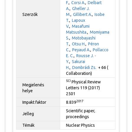
F.
,
Corsi A.
,
Delbart
A.
,
Gheller J.
Szerzők
M.
,
Gillibert A.
,
Isobe
T.
,
Lapoux
V.
,
Masafumi
Matsushita.
,
Momiyama
S.
,
Motobayashi
T.
,
Otsu H.
,
Péron
C.
,
Peyaud A.
,
Pollacco
E. C.
,
Rousse J. -
Y.
,
Sakurai
H.
,
Dombrádi Zs.
+ 66 (
Collaboration)
SCI
Physical Review
Megjelenés
Letters 119 (2017)
helye
2501
2017
Impakt faktor
8.839
Scientific paper,
Jelleg
proceedings
Témák
Nuclear Physics