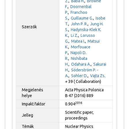
Z.
,
Baba H.
,
Browne
F.
,
Doornenbal
P.
,
Franchoo
S.
,
Guillaume G.
,
Isobe
T.
,
John P. R.
,
Jung H.
Szerzők
S.
,
Hadynska-Klek K.
K.
,
Li Z.
,
Lorusso
G.
,
Matea I.
,
Matsui
K.
,
Morfouace
P.
,
Napoli D.
R.
,
Nishibata
H.
,
Odahara A.
,
Sakurai
H.
,
Söderström P. -
A.
,
Sohler D.
,
Vajta Zs.
+ 39 ( Collaboration)
Megjelenés
Acta Physica Polonica
helye
B 47 (2016) 889
2016
Impakt faktor
0.904
Scientific paper,
Jelleg
proceedings
Témák
Nuclear Physics