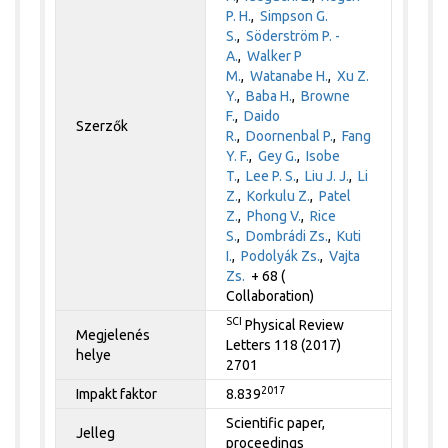
P. H.
,
Simpson G.
S.
,
Söderström P. -
A.
,
Walker P
M.
,
Watanabe H.
,
Xu Z.
Y.
,
Baba H.
,
Browne
F.
,
Daido
Szerzők
R.
,
Doornenbal P.
,
Fang
Y. F.
,
Gey G.
,
Isobe
T.
,
Lee P. S.
,
Liu J. J.
,
Li
Z.
,
Korkulu Z.
,
Patel
Z.
,
Phong V.
,
Rice
S.
,
Dombrádi Zs.
,
Kuti
I.
,
Podolyák Zs.
,
Vajta
Zs.
+ 68 (
Collaboration)
SCI
Physical Review
Megjelenés
Letters 118 (2017)
helye
2701
2017
Impakt faktor
8.839
Scientific paper,
Jelleg
proceedings