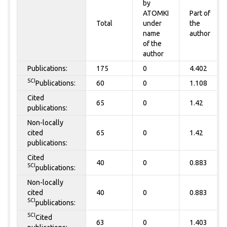
by
ATOMKI
Part of
Total
under
the
name
author
of the
author
Publications:
175
0
4.402
SCI
Publications:
60
0
1.108
Cited
65
0
1.42
publications:
Non-locally
cited
65
0
1.42
publications:
Cited
40
0
0.883
SCI
publications:
Non-locally
cited
40
0
0.883
SCI
publications:
SCI
Cited
63
0
1.403