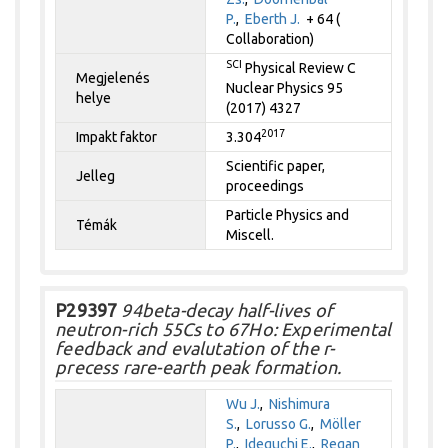
P.
,
Eberth J.
+ 64 (
Collaboration)
SCI
Physical Review C
Megjelenés
Nuclear Physics 95
helye
(2017) 4327
2017
Impakt faktor
3.304
Scientific paper,
Jelleg
proceedings
Particle Physics and
Témák
Miscell.
P29397
94beta-decay half-lives of
neutron-rich 55Cs to 67Ho: Experimental
feedback and evalutation of the r-
precess rare-earth peak formation.
Wu J.
,
Nishimura
S.
,
Lorusso G.
,
Möller
P.
,
Ideguchi E.
,
Regan