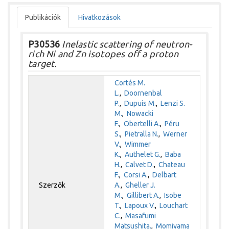
Publikációk
Hivatkozások
P30536
Inelastic scattering of neutron-
rich Ni and Zn isotopes off a proton
target.
Cortés M.
L.
,
Doornenbal
P.
,
Dupuis M.
,
Lenzi S.
M.
,
Nowacki
F.
,
Obertelli A.
,
Péru
S.
,
Pietralla N.
,
Werner
V.
,
Wimmer
K.
,
Authelet G.
,
Baba
H.
,
Calvet D.
,
Chateau
F.
,
Corsi A.
,
Delbart
Szerzők
A.
,
Gheller J.
M.
,
Gillibert A.
,
Isobe
T.
,
Lapoux V.
,
Louchart
C.
,
Masafumi
Matsushita.
,
Momiyama