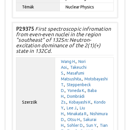
Témák
Nuclear Physics
P29375
First spectroscopic infromation
from even-even nuclei in the region
"southeast" of 132Sn: Neutron-
excitation dominance of the 2(1)(+)
state in 132Cd.
Wang H.
,
Nori
Aoi.
,
Takeuchi
S.
,
Masafumi
Matsushita.
,
Motobayashi
T.
,
Steppenbeck
D.
,
Yoneda K.
,
Baba
H.
,
Dombrádi
Szerzők
Zs.
,
Kobayashi K.
,
Kondo
Y.
,
Lee J.
,
Liu
H.
,
Minakata R.
,
Nishimura
D.
,
Otsu H.
,
Sakurai
H.
,
Sohler D.
,
Sun Y.
,
Tian