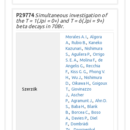
P29774
Simultaneous investigation of
the T = 1(Jpi = 0+) and T = õ(Jpi = 9+)
beta decays in 70Br.
Morales A. I.
,
Algora
A.
,
Rubio B.
,
Kaneko
Kazunari.
,
Nishimura
S.
,
Aguilera P.
,
Orrigo
S. E. A.
,
Molina F.
,
de
Angelis G.
,
Recchia
F.
,
Kiss G. G.
,
Phong V.
H.
,
Wu J.
,
Nishimura
D.
,
Oikawa H.
,
Goigoux
Szerzők
T.
,
Giovinazzo
J.
,
Ascher
P.
,
Agramunt J.
,
Ahn D.
S.
,
Baba H.
,
Blank
B.
,
Borcea C.
,
Boso
A.
,
Davies P.
,
Diel
F.
,
Dombrádi
Zs.
,
Doornenbal