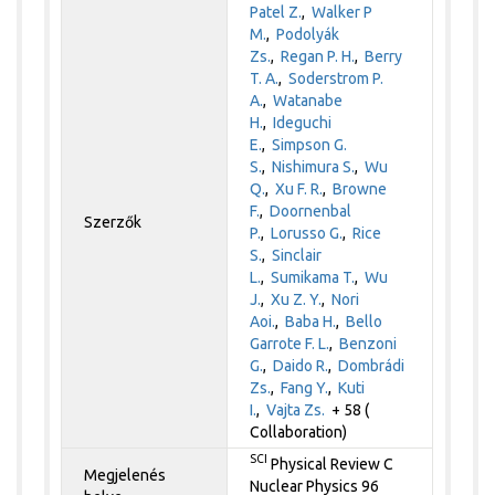
Patel Z.
,
Walker P
M.
,
Podolyák
Zs.
,
Regan P. H.
,
Berry
T. A.
,
Soderstrom P.
A.
,
Watanabe
H.
,
Ideguchi
E.
,
Simpson G.
S.
,
Nishimura S.
,
Wu
Q.
,
Xu F. R.
,
Browne
F.
,
Doornenbal
Szerzők
P.
,
Lorusso G.
,
Rice
S.
,
Sinclair
L.
,
Sumikama T.
,
Wu
J.
,
Xu Z. Y.
,
Nori
Aoi.
,
Baba H.
,
Bello
Garrote F. L.
,
Benzoni
G.
,
Daido R.
,
Dombrádi
Zs.
,
Fang Y.
,
Kuti
I.
,
Vajta Zs.
+ 58 (
Collaboration)
SCI
Physical Review C
Megjelenés
Nuclear Physics 96