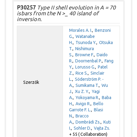
P30257
Type II shell evolution in A = 70
isbars from the N >_ 40 island of
inversion.
Morales A. I.
,
Benzoni
G.
,
Watanabe
H.
,
Tsunoda Y.
,
Otsuka
T.
,
Nishimura
S.
,
Browne F.
,
Daido
R.
,
Doornenbal P.
,
Fang
Y.
,
Lorusso G.
,
Patel
Z.
,
Rice S.
,
Sinclair
L.
,
Söderström P. -
Szerzők
A.
,
Sumikama T.
,
Wu
J.
,
Xu Z. Y.
,
Yagi
A.
,
Yokoyama R.
,
Baba
H.
,
Avigo R.
,
Bello
Garrote F. L.
,
Blasi
N.
,
Bracco
A.
,
Dombrádi Zs.
,
Kuti
I.
,
Sohler D.
,
Vajta Zs.
+ 55 ( Collaboration)