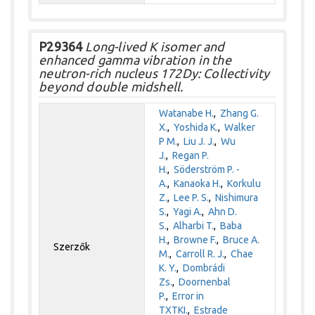
P29364
Long-lived K isomer and
enhanced gamma vibration in the
neutron-rich nucleus 172Dy: Collectivity
beyond double midshell.
Watanabe H.
,
Zhang G.
X.
,
Yoshida K.
,
Walker
P M.
,
Liu J. J.
,
Wu
J.
,
Regan P.
H.
,
Söderström P. -
A.
,
Kanaoka H.
,
Korkulu
Z.
,
Lee P. S.
,
Nishimura
S.
,
Yagi A.
,
Ahn D.
S.
,
Alharbi T.
,
Baba
H.
,
Browne F.
,
Bruce A.
Szerzők
M.
,
Carroll R. J.
,
Chae
K. Y.
,
Dombrádi
Zs.
,
Doornenbal
P.
,
Error in
TXTKI.
,
Estrade