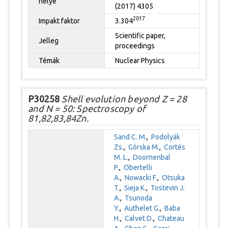
helye
(2017) 4305
2017
Impakt faktor
3.304
Scientific paper,
Jelleg
proceedings
Témák
Nuclear Physics
P30258
Shell evolution beyond Z = 28
and N = 50: Spectroscopy of
81,82,83,84Zn.
Sand C. M.
,
Podolyák
Zs.
,
Górska M.
,
Cortés
M. L.
,
Doornenbal
P.
,
Obertelli
A.
,
Nowacki F.
,
Otsuka
T.
,
Sieja K.
,
Tostevin J.
A.
,
Tsunoda
Y.
,
Authelet G.
,
Baba
H.
,
Calvet D.
,
Chateau