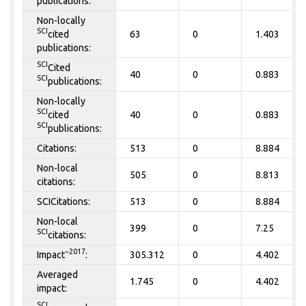
publications:
Non-locally
SCI
cited
63
0
1.403
publications:
SCI
Cited
40
0
0.883
SCI
publications:
Non-locally
SCI
cited
40
0
0.883
SCI
publications:
Citations:
513
0
8.884
Non-local
505
0
8.813
citations:
SCICitations:
513
0
8.884
Non-local
399
0
7.25
SCI
citations:
~2017
Impact
:
305.312
0
4.402
Averaged
1.745
0
4.402
impact:
SCI