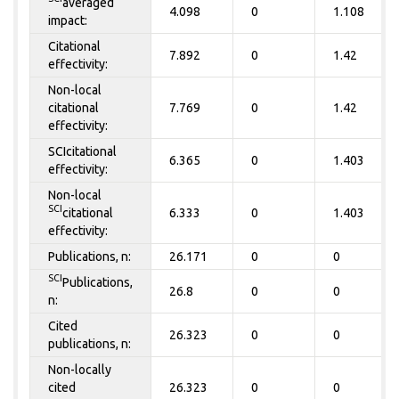
averaged
4.098
0
1.108
impact:
Citational
7.892
0
1.42
effectivity:
Non-local
citational
7.769
0
1.42
effectivity:
SCIcitational
6.365
0
1.403
effectivity:
Non-local
SCI
citational
6.333
0
1.403
effectivity:
Publications, n:
26.171
0
0
SCI
Publications,
26.8
0
0
n:
Cited
26.323
0
0
publications, n:
Non-locally
cited
26.323
0
0