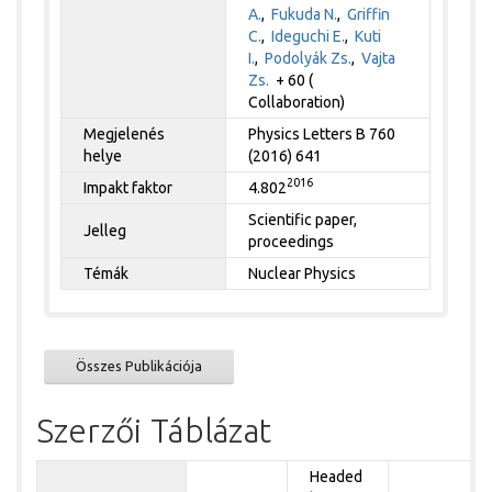
A.
,
Fukuda N.
,
Griffin
C.
,
Ideguchi E.
,
Kuti
I.
,
Podolyák Zs.
,
Vajta
Zs.
+ 60 (
Collaboration)
Megjelenés
Physics Letters B 760
helye
(2016) 641
2016
Impakt faktor
4.802
Scientific paper,
Jelleg
proceedings
Témák
Nuclear Physics
Összes Publikációja
Szerzői Táblázat
Headed