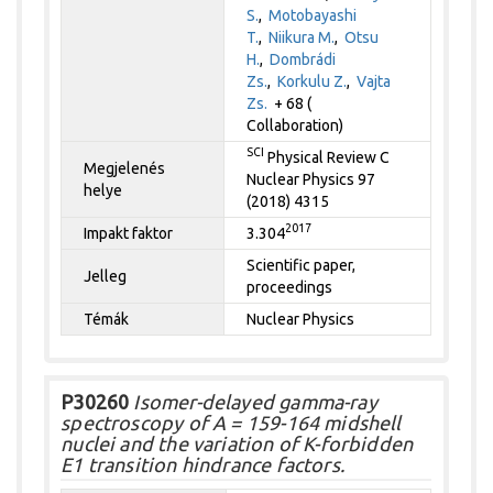
S.
,
Motobayashi
T.
,
Niikura M.
,
Otsu
H.
,
Dombrádi
Zs.
,
Korkulu Z.
,
Vajta
Zs.
+ 68 (
Collaboration)
SCI
Physical Review C
Megjelenés
Nuclear Physics 97
helye
(2018) 4315
2017
Impakt faktor
3.304
Scientific paper,
Jelleg
proceedings
Témák
Nuclear Physics
P30260
Isomer-delayed gamma-ray
spectroscopy of A = 159-164 midshell
nuclei and the variation of K-forbidden
E1 transition hindrance factors.