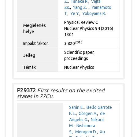
Z.
,
Tanaka R.
,
Vajta
Zs.
,
Yang Z. .
,
Yamamoto
T.
,
Ye Y.
,
Yokoyama R.
Physical Review C
Megjelenés
Nuclear Physics 94 (2016)
helye
1301
2016
Impakt faktor
3.820
Scientific paper,
Jelleg
proceedings
Témák
Nuclear Physics
P29372
First results on the excited
states in 77Cu.
Sahin E.
,
Bello Garrote
F. L.
,
Görgen A.
,
de
Angelis G.
,
Niikura
M.
,
Nishimura
S.
,
Mengoni D.
,
Xu