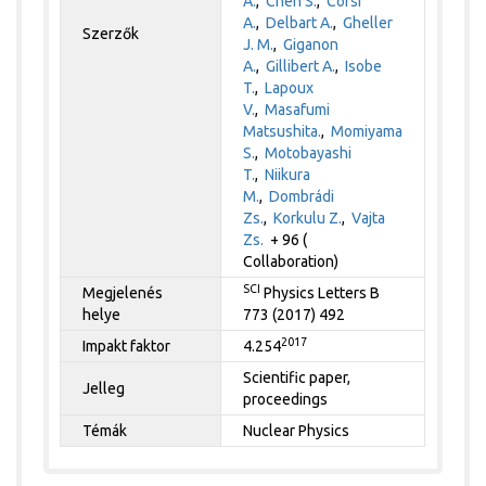
A.
,
Chen S.
,
Corsi
A.
,
Delbart A.
,
Gheller
Szerzők
J. M.
,
Giganon
A.
,
Gillibert A.
,
Isobe
T.
,
Lapoux
V.
,
Masafumi
Matsushita.
,
Momiyama
S.
,
Motobayashi
T.
,
Niikura
M.
,
Dombrádi
Zs.
,
Korkulu Z.
,
Vajta
Zs.
+ 96 (
Collaboration)
SCI
Megjelenés
Physics Letters B
helye
773 (2017) 492
2017
Impakt faktor
4.254
Scientific paper,
Jelleg
proceedings
Témák
Nuclear Physics