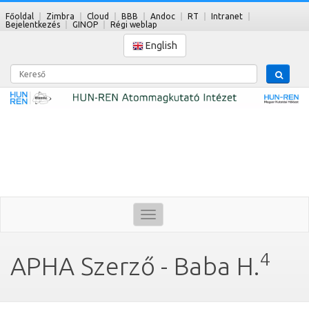
Főoldal
Zimbra
Cloud
BBB
Andoc
RT
Intranet
Bejelentkezés
GINOP
Régi weblap
English
Kereső
Toggle
navigation
4
APHA Szerző - Baba H.