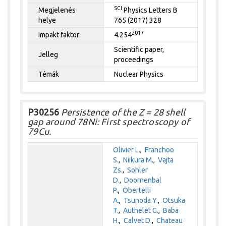
SCI
Megjelenés
Physics Letters B
helye
765 (2017) 328
2017
Impakt faktor
4.254
Scientific paper,
Jelleg
proceedings
Témák
Nuclear Physics
P30256
Persistence of the Z = 28 shell
gap around 78Ni: First spectroscopy of
79Cu.
Olivier L.
,
Franchoo
S.
,
Niikura M.
,
Vajta
Zs.
,
Sohler
D.
,
Doornenbal
P.
,
Obertelli
A.
,
Tsunoda Y.
,
Otsuka
T.
,
Authelet G.
,
Baba
H.
,
Calvet D.
,
Chateau