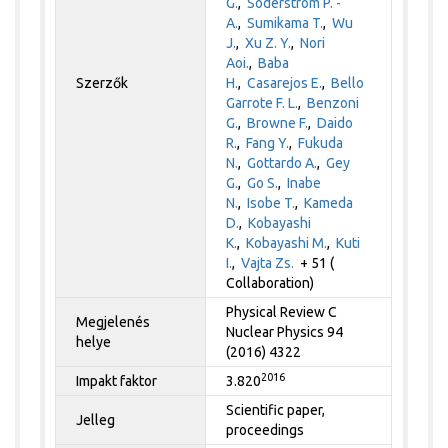
G.
,
Söderström P. -
A.
,
Sumikama T.
,
Wu
J.
,
Xu Z. Y.
,
Nori
Aoi.
,
Baba
Szerzők
H.
,
Casarejos E.
,
Bello
Garrote F. L.
,
Benzoni
G.
,
Browne F.
,
Daido
R.
,
Fang Y.
,
Fukuda
N.
,
Gottardo A.
,
Gey
G.
,
Go S.
,
Inabe
N.
,
Isobe T.
,
Kameda
D.
,
Kobayashi
K.
,
Kobayashi M.
,
Kuti
I.
,
Vajta Zs.
+ 51 (
Collaboration)
Physical Review C
Megjelenés
Nuclear Physics 94
helye
(2016) 4322
2016
Impakt faktor
3.820
Scientific paper,
Jelleg
proceedings