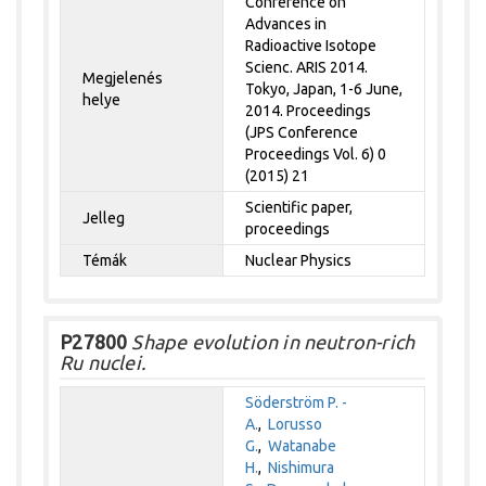
Conference on
Advances in
Radioactive Isotope
Scienc. ARIS 2014.
Megjelenés
Tokyo, Japan, 1-6 June,
helye
2014. Proceedings
(JPS Conference
Proceedings Vol. 6) 0
(2015) 21
Scientific paper,
Jelleg
proceedings
Témák
Nuclear Physics
P27800
Shape evolution in neutron-rich
Ru nuclei.
Söderström P. -
A.
,
Lorusso
G.
,
Watanabe
H.
,
Nishimura