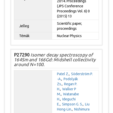
2014. Proceedings
(JPS Conference
Proceedings Vol. 6) 0
(2015) 13
Scientific paper,
Jelleg
proceedings
Témák
Nuclear Physics
P27290
Isomer decay spectroscopy of
164Sm and 166Gd: Midshell collectivity
around N=100.
Patel Z.
,
Söderström P.
-A.
,
Podolyák
Zs.
,
Regan P.
H.
,
Walker P
M.
,
Watanabe
H.
,
Ideguchi
E.
,
Simpson G. S.
,
Liu
Hong-Lin.
,
Nishimura