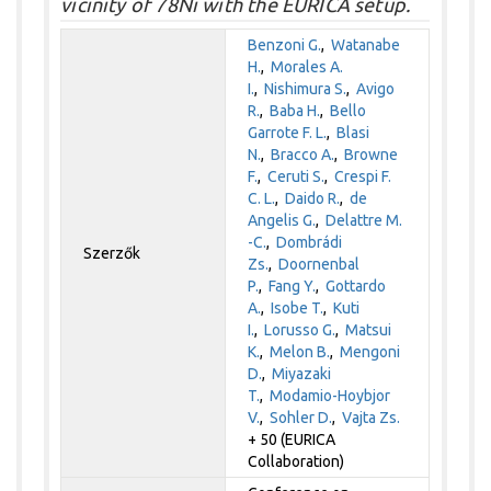
vicinity of 78Ni with the EURICA setup.
Benzoni G.
,
Watanabe
H.
,
Morales A.
I.
,
Nishimura S.
,
Avigo
R.
,
Baba H.
,
Bello
Garrote F. L.
,
Blasi
N.
,
Bracco A.
,
Browne
F.
,
Ceruti S.
,
Crespi F.
C. L.
,
Daido R.
,
de
Angelis G.
,
Delattre M.
-C.
,
Dombrádi
Szerzők
Zs.
,
Doornenbal
P.
,
Fang Y.
,
Gottardo
A.
,
Isobe T.
,
Kuti
I.
,
Lorusso G.
,
Matsui
K.
,
Melon B.
,
Mengoni
D.
,
Miyazaki
T.
,
Modamio-Hoybjor
V.
,
Sohler D.
,
Vajta Zs.
+ 50 (EURICA
Collaboration)