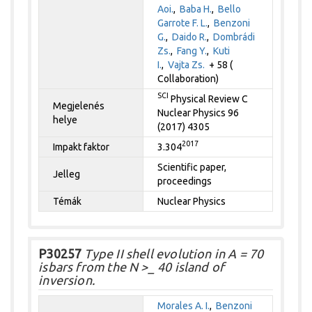
Aoi.
,
Baba H.
,
Bello
Garrote F. L.
,
Benzoni
G.
,
Daido R.
,
Dombrádi
Zs.
,
Fang Y.
,
Kuti
I.
,
Vajta Zs.
+ 58 (
Collaboration)
SCI
Physical Review C
Megjelenés
Nuclear Physics 96
helye
(2017) 4305
2017
Impakt faktor
3.304
Scientific paper,
Jelleg
proceedings
Témák
Nuclear Physics
P30257
Type II shell evolution in A = 70
isbars from the N >_ 40 island of
inversion.
Morales A. I.
,
Benzoni