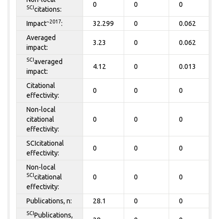
0
0
0
SCI
citations:
~2017
Impact
:
32.299
0
0.062
Averaged
3.23
0
0.062
impact:
SCI
averaged
4.12
0
0.013
impact:
Citational
0
0
0
effectivity:
Non-local
citational
0
0
0
effectivity:
SCIcitational
0
0
0
effectivity:
Non-local
SCI
citational
0
0
0
effectivity:
Publications, n:
28.1
0
0
SCI
Publications,