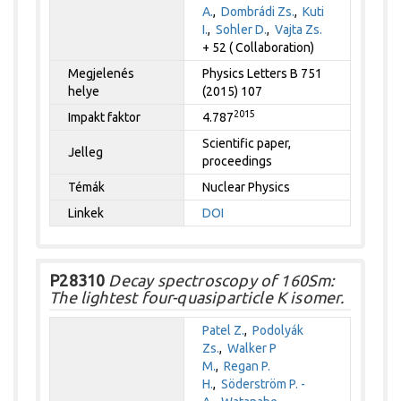
A.
,
Dombrádi Zs.
,
Kuti
I.
,
Sohler D.
,
Vajta Zs.
+ 52 ( Collaboration)
Megjelenés
Physics Letters B 751
helye
(2015) 107
2015
Impakt faktor
4.787
Scientific paper,
Jelleg
proceedings
Témák
Nuclear Physics
Linkek
DOI
P28310
Decay spectroscopy of 160Sm:
The lightest four-quasiparticle K isomer.
Patel Z.
,
Podolyák
Zs.
,
Walker P
M.
,
Regan P.
H.
,
Söderström P. -