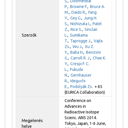
S.
,
Doornenbal
P.
,
Browne F.
,
Bruce A.
M.
,
Daido R.
,
Fang
Y.
,
Gey G.
,
Jung H.
S.
,
Nishizuka I.
,
Patel
Z.
,
Rice S.
,
Sinclair
Szerzők
L.
,
Sumikama
T.
,
Taprogge J.
,
Vajta
Zs.
,
Wu J.
,
Xu Z.
Y.
,
Baba H.
,
Benzoni
G.
,
Carroll R. J.
,
Chae K.
Y.
,
Crespi F. C.
L.
,
Fukuda
N.
,
Gernhauser
R.
,
Ideguchi
E.
,
Podolyák Zs.
+ 65
(EURICA Collaboration)
Conference on
Advances in
Radioactive Isotope
Scienc. ARIS 2014.
Megjelenés
Tokyo, Japan, 1-6 June,
helye