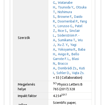
G.
,
Watanabe
H.
,
Tsunoda Y.
,
Otsuka
T.
,
Nishimura
S.
,
Browne F.
,
Daido
R.
,
Doornenbal P.
,
Fang
Y.
,
Lorusso G.
,
Patel
Z.
,
Rice S.
,
Sinclair
L.
,
Söderström P. -
Szerzők
A.
,
Sumikama T.
,
Wu
J.
,
Xu Z. Y.
,
Yagi
A.
,
Yokoyama R.
,
Baba
H.
,
Avigo R.
,
Bello
Garrote F. L.
,
Blasi
N.
,
Bracco
A.
,
Dombrádi Zs.
,
Kuti
I.
,
Sohler D.
,
Vajta Zs.
+ 55 ( Collaboration)
SCI
Megjelenés
Physics Letters B
helye
765 (2017) 328
2017
Impakt faktor
4.254
Scientific paper,
Jelleg