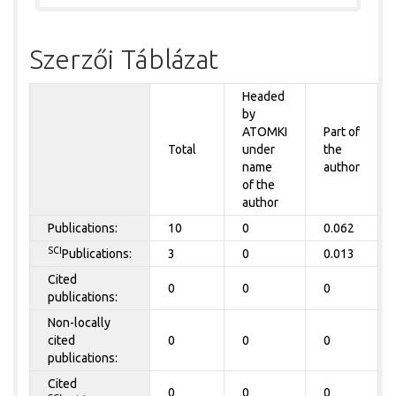
Szerzői Táblázat
Headed
by
ATOMKI
Part of
Total
under
the
name
author
of the
author
Publications:
10
0
0.062
SCI
Publications:
3
0
0.013
Cited
0
0
0
publications:
Non-locally
cited
0
0
0
publications:
Cited
0
0
0