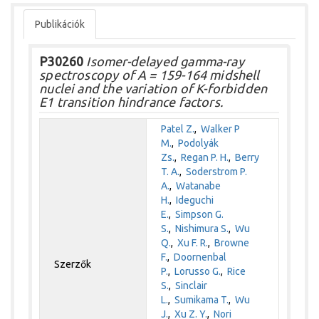
Publikációk
P30260
Isomer-delayed gamma-ray
spectroscopy of A = 159-164 midshell
nuclei and the variation of K-forbidden
E1 transition hindrance factors.
Patel Z.
,
Walker P
M.
,
Podolyák
Zs.
,
Regan P. H.
,
Berry
T. A.
,
Soderstrom P.
A.
,
Watanabe
H.
,
Ideguchi
E.
,
Simpson G.
S.
,
Nishimura S.
,
Wu
Q.
,
Xu F. R.
,
Browne
F.
,
Doornenbal
Szerzők
P.
,
Lorusso G.
,
Rice
S.
,
Sinclair
L.
,
Sumikama T.
,
Wu
J.
,
Xu Z. Y.
,
Nori