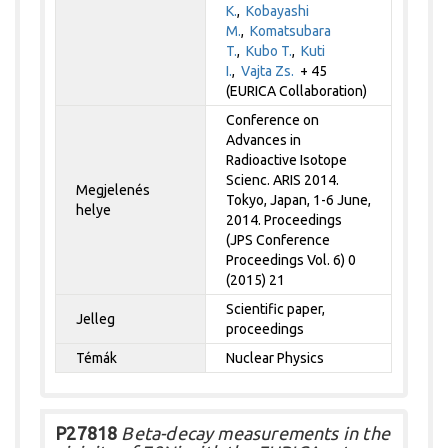
K.
,
Kobayashi
M.
,
Komatsubara
T.
,
Kubo T.
,
Kuti
I.
,
Vajta Zs.
+ 45
(EURICA Collaboration)
Conference on
Advances in
Radioactive Isotope
Scienc. ARIS 2014.
Megjelenés
Tokyo, Japan, 1-6 June,
helye
2014. Proceedings
(JPS Conference
Proceedings Vol. 6) 0
(2015) 21
Scientific paper,
Jelleg
proceedings
Témák
Nuclear Physics
P27818
Beta-decay measurements in the