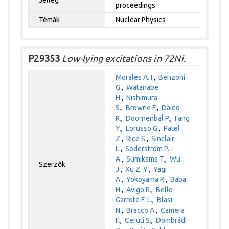
proceedings
Témák
Nuclear Physics
P29353
Low-lying excitations in 72Ni.
Morales A. I.
,
Benzoni
G.
,
Watanabe
H.
,
Nishimura
S.
,
Browne F.
,
Daido
R.
,
Doornenbal P.
,
Fang
Y.
,
Lorusso G.
,
Patel
Z.
,
Rice S.
,
Sinclair
L.
,
Söderström P. -
A.
,
Sumikama T.
,
Wu
Szerzők
J.
,
Xu Z. Y.
,
Yagi
A.
,
Yokoyama R.
,
Baba
H.
,
Avigo R.
,
Bello
Garrote F. L.
,
Blasi
N.
,
Bracco A.
,
Camera
F.
,
Ceruti S.
,
Dombrádi