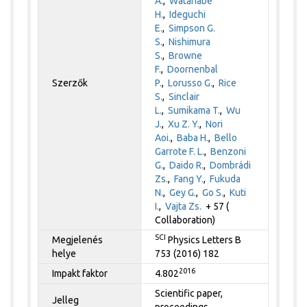
A.
,
Watanabe
H.
,
Ideguchi
E.
,
Simpson G.
S.
,
Nishimura
S.
,
Browne
F.
,
Doornenbal
Szerzők
P.
,
Lorusso G.
,
Rice
S.
,
Sinclair
L.
,
Sumikama T.
,
Wu
J.
,
Xu Z. Y.
,
Nori
Aoi.
,
Baba H.
,
Bello
Garrote F. L.
,
Benzoni
G.
,
Daido R.
,
Dombrádi
Zs.
,
Fang Y.
,
Fukuda
N.
,
Gey G.
,
Go S.
,
Kuti
I.
,
Vajta Zs.
+ 57 (
Collaboration)
SCI
Megjelenés
Physics Letters B
helye
753 (2016) 182
2016
Impakt faktor
4.802
Scientific paper,
Jelleg