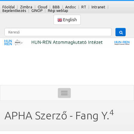
Főoldal
Zimbra
Cloud
BBB
Andoc
RT
Intranet
Bejelentkezés
GINOP
Régi weblap
English
Kereső
Toggle
navigation
4
APHA Szerző - Fang Y.