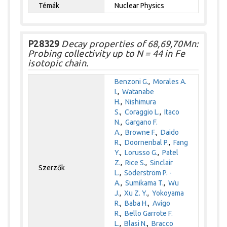
Témák
Nuclear Physics
P28329
Decay properties of 68,69,70Mn:
Probing collectivity up to N = 44 in Fe
isotopic chain.
Benzoni G.
,
Morales A.
I.
,
Watanabe
H.
,
Nishimura
S.
,
Coraggio L.
,
Itaco
N.
,
Gargano F.
A.
,
Browne F.
,
Daido
R.
,
Doornenbal P.
,
Fang
Y.
,
Lorusso G.
,
Patel
Z.
,
Rice S.
,
Sinclair
Szerzők
L.
,
Söderström P. -
A.
,
Sumikama T.
,
Wu
J.
,
Xu Z. Y.
,
Yokoyama
R.
,
Baba H.
,
Avigo
R.
,
Bello Garrote F.
L.
,
Blasi N.
,
Bracco