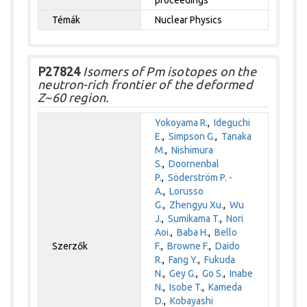
proceedings
Témák
Nuclear Physics
P27824
Isomers of Pm isotopes on the
neutron-rich frontier of the deformed
Z~60 region.
Yokoyama R.
,
Ideguchi
E.
,
Simpson G.
,
Tanaka
M.
,
Nishimura
S.
,
Doornenbal
P.
,
Söderström P. -
A.
,
Lorusso
G.
,
Zhengyu Xu.
,
Wu
J.
,
Sumikama T.
,
Nori
Aoi.
,
Baba H.
,
Bello
Szerzők
F.
,
Browne F.
,
Daido
R.
,
Fang Y.
,
Fukuda
N.
,
Gey G.
,
Go S.
,
Inabe
N.
,
Isobe T.
,
Kameda
D.
,
Kobayashi