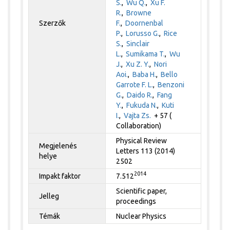
S.
,
Wu Q.
,
Xu F.
R.
,
Browne
Szerzők
F.
,
Doornenbal
P.
,
Lorusso G.
,
Rice
S.
,
Sinclair
L.
,
Sumikama T.
,
Wu
J.
,
Xu Z. Y.
,
Nori
Aoi.
,
Baba H.
,
Bello
Garrote F. L.
,
Benzoni
G.
,
Daido R.
,
Fang
Y.
,
Fukuda N.
,
Kuti
I.
,
Vajta Zs.
+ 57 (
Collaboration)
Physical Review
Megjelenés
Letters 113 (2014)
helye
2502
2014
Impakt faktor
7.512
Scientific paper,
Jelleg
proceedings
Témák
Nuclear Physics