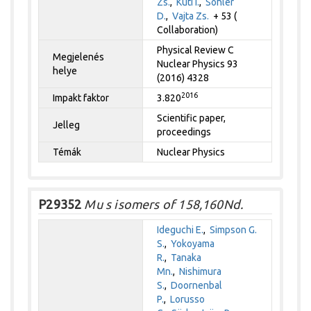
Zs.
,
Kuti I.
,
Sohler
D.
,
Vajta Zs.
+ 53 (
Collaboration)
Physical Review C
Megjelenés
Nuclear Physics 93
helye
(2016) 4328
2016
Impakt faktor
3.820
Scientific paper,
Jelleg
proceedings
Témák
Nuclear Physics
P29352
Mu s isomers of 158,160Nd.
Ideguchi E.
,
Simpson G.
S.
,
Yokoyama
R.
,
Tanaka
Mn.
,
Nishimura
S.
,
Doornenbal
P.
,
Lorusso