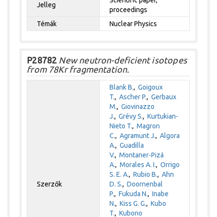
Jelleg
proceedings
Témák
Nuclear Physics
P28782
New neutron-deficient isotopes
from 78Kr fragmentation.
Blank B.
,
Goigoux
T.
,
Ascher P.
,
Gerbaux
M.
,
Giovinazzo
J.
,
Grévy S.
,
Kurtukian-
Nieto T.
,
Magron
C.
,
Agramunt J.
,
Algora
A.
,
Guadilla
V.
,
Montaner-Pizá
A.
,
Morales A. I.
,
Orrigo
S. E. A.
,
Rubio B.
,
Ahn
Szerzők
D. S.
,
Doornenbal
P.
,
Fukuda N.
,
Inabe
N.
,
Kiss G. G.
,
Kubo
T.
,
Kubono