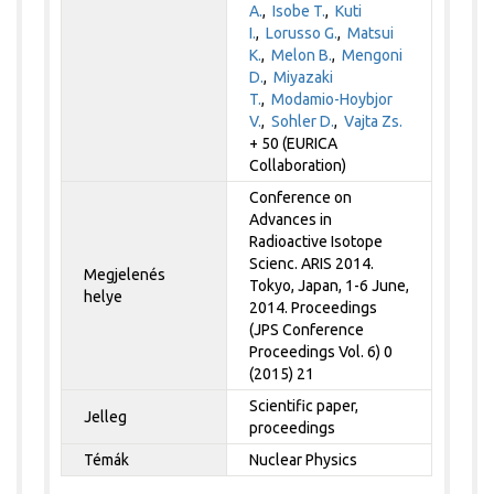
A.
,
Isobe T.
,
Kuti
I.
,
Lorusso G.
,
Matsui
K.
,
Melon B.
,
Mengoni
D.
,
Miyazaki
T.
,
Modamio-Hoybjor
V.
,
Sohler D.
,
Vajta Zs.
+ 50 (EURICA
Collaboration)
Conference on
Advances in
Radioactive Isotope
Scienc. ARIS 2014.
Megjelenés
Tokyo, Japan, 1-6 June,
helye
2014. Proceedings
(JPS Conference
Proceedings Vol. 6) 0
(2015) 21
Scientific paper,
Jelleg
proceedings
Témák
Nuclear Physics