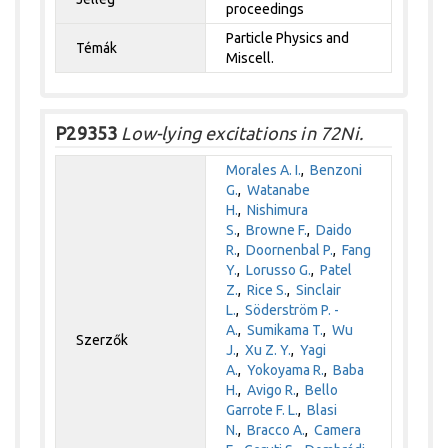
proceedings
Particle Physics and
Témák
Miscell.
P29353
Low-lying excitations in 72Ni.
Morales A. I.
,
Benzoni
G.
,
Watanabe
H.
,
Nishimura
S.
,
Browne F.
,
Daido
R.
,
Doornenbal P.
,
Fang
Y.
,
Lorusso G.
,
Patel
Z.
,
Rice S.
,
Sinclair
L.
,
Söderström P. -
A.
,
Sumikama T.
,
Wu
Szerzők
J.
,
Xu Z. Y.
,
Yagi
A.
,
Yokoyama R.
,
Baba
H.
,
Avigo R.
,
Bello
Garrote F. L.
,
Blasi
N.
,
Bracco A.
,
Camera