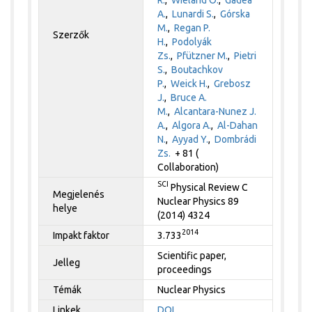
A.
,
Lunardi S.
,
Górska
M.
,
Regan P.
Szerzők
H.
,
Podolyák
Zs.
,
Pfützner M.
,
Pietri
S.
,
Boutachkov
P.
,
Weick H.
,
Grebosz
J.
,
Bruce A.
M.
,
Alcantara-Nunez J.
A.
,
Algora A.
,
Al-Dahan
N.
,
Ayyad Y.
,
Dombrádi
Zs.
+ 81 (
Collaboration)
SCI
Physical Review C
Megjelenés
Nuclear Physics 89
helye
(2014) 4324
2014
Impakt faktor
3.733
Scientific paper,
Jelleg
proceedings
Témák
Nuclear Physics
Linkek
DOI