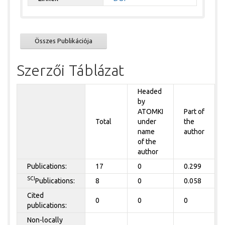
Összes Publikációja
Szerzői Táblázat
Headed
by
ATOMKI
Part of
Total
under
the
name
author
of the
author
Publications:
17
0
0.299
SCI
Publications:
8
0
0.058
Cited
0
0
0
publications:
Non-locally