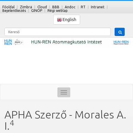
Főoldal
Zimbra
Cloud
BBB
Andoc
RT
Intranet
Bejelentkezés
GINOP
Régi weblap
English
Kereső
Toggle
navigation
APHA Szerző - Morales A.
4
I.