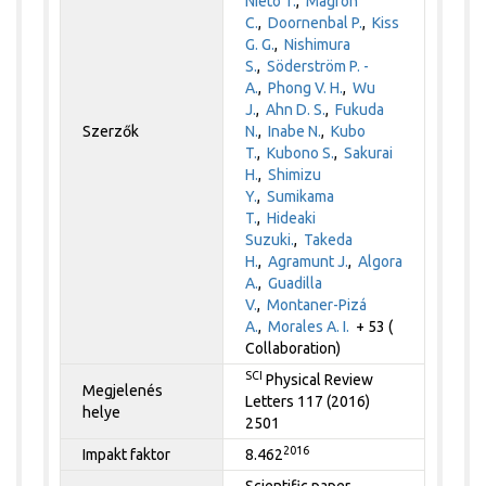
Nieto T.
,
Magron
C.
,
Doornenbal P.
,
Kiss
G. G.
,
Nishimura
S.
,
Söderström P. -
A.
,
Phong V. H.
,
Wu
J.
,
Ahn D. S.
,
Fukuda
Szerzők
N.
,
Inabe N.
,
Kubo
T.
,
Kubono S.
,
Sakurai
H.
,
Shimizu
Y.
,
Sumikama
T.
,
Hideaki
Suzuki.
,
Takeda
H.
,
Agramunt J.
,
Algora
A.
,
Guadilla
V.
,
Montaner-Pizá
A.
,
Morales A. I.
+ 53 (
Collaboration)
SCI
Physical Review
Megjelenés
Letters 117 (2016)
helye
2501
2016
Impakt faktor
8.462
Scientific paper,