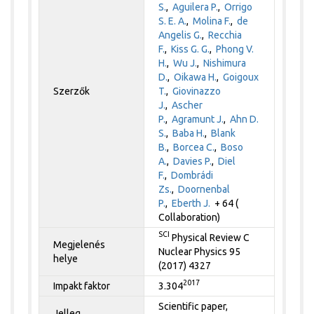
S.
,
Aguilera P.
,
Orrigo
S. E. A.
,
Molina F.
,
de
Angelis G.
,
Recchia
F.
,
Kiss G. G.
,
Phong V.
H.
,
Wu J.
,
Nishimura
D.
,
Oikawa H.
,
Goigoux
Szerzők
T.
,
Giovinazzo
J.
,
Ascher
P.
,
Agramunt J.
,
Ahn D.
S.
,
Baba H.
,
Blank
B.
,
Borcea C.
,
Boso
A.
,
Davies P.
,
Diel
F.
,
Dombrádi
Zs.
,
Doornenbal
P.
,
Eberth J.
+ 64 (
Collaboration)
SCI
Physical Review C
Megjelenés
Nuclear Physics 95
helye
(2017) 4327
2017
Impakt faktor
3.304
Scientific paper,
Jelleg