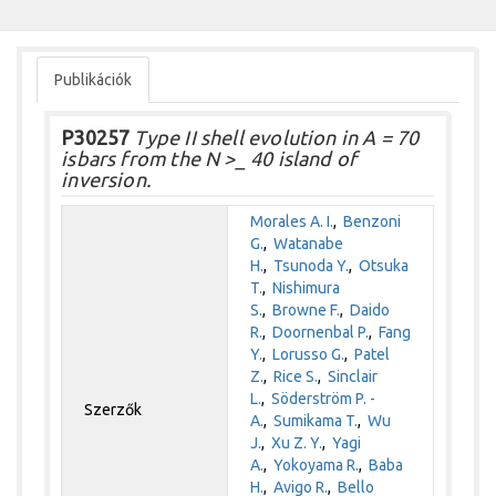
Publikációk
P30257
Type II shell evolution in A = 70
isbars from the N >_ 40 island of
inversion.
Morales A. I.
,
Benzoni
G.
,
Watanabe
H.
,
Tsunoda Y.
,
Otsuka
T.
,
Nishimura
S.
,
Browne F.
,
Daido
R.
,
Doornenbal P.
,
Fang
Y.
,
Lorusso G.
,
Patel
Z.
,
Rice S.
,
Sinclair
L.
,
Söderström P. -
Szerzők
A.
,
Sumikama T.
,
Wu
J.
,
Xu Z. Y.
,
Yagi
A.
,
Yokoyama R.
,
Baba
H.
,
Avigo R.
,
Bello