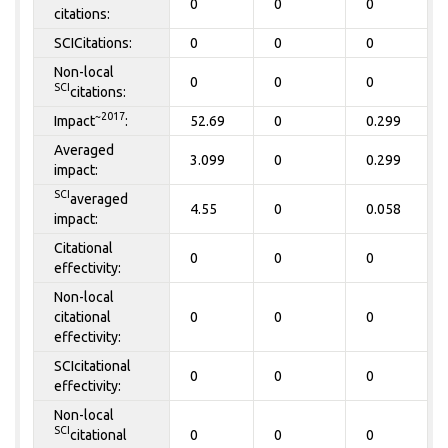
0
0
0
citations:
SCICitations:
0
0
0
Non-local
0
0
0
SCI
citations:
~2017
Impact
:
52.69
0
0.299
Averaged
3.099
0
0.299
impact:
SCI
averaged
4.55
0
0.058
impact:
Citational
0
0
0
effectivity:
Non-local
citational
0
0
0
effectivity:
SCIcitational
0
0
0
effectivity:
Non-local
SCI
citational
0
0
0