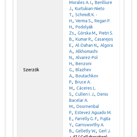
Morales A. I.
,
Benlliure
J.
,
Kurtukian-Nieto
T.
,
Schmidt K. -
H.
,
Verma S.
,
Regan P.
H.
,
Podolyák
Zs.
,
Górska M.
,
Pietri S.
B.
,
Kumar R.
,
Casarejos
E.
,
Al-Dahan N.
,
Algora
A.
,
Alkhomashi
N.
,
Alvarez-Pol
H.
,
Benzoni
Szerzők
G.
,
Blazhev
A.
,
Boutachkov
P.
,
Bruce A.
M.
,
Cáceres L.
S.
,
Cullen I. J.
,
Denis
Bacelar A.
M.
,
Doornenbal
P.
,
Estevez Aguado M.
E.
,
Farrelly G. F.
,
Fujita
Y.
,
Garnsworthy A.
B.
,
Gelletly W.
,
Gerl J.