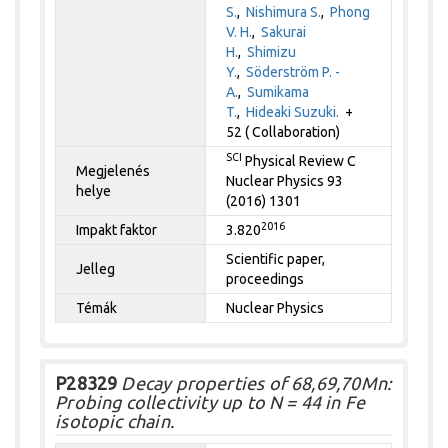
S.
,
Nishimura S.
,
Phong
V. H.
,
Sakurai
H.
,
Shimizu
Y.
,
Söderström P. -
A.
,
Sumikama
T.
,
Hideaki Suzuki.
+
52 ( Collaboration)
SCI
Physical Review C
Megjelenés
Nuclear Physics 93
helye
(2016) 1301
2016
Impakt faktor
3.820
Scientific paper,
Jelleg
proceedings
Témák
Nuclear Physics
P28329
Decay properties of 68,69,70Mn:
Probing collectivity up to N = 44 in Fe
isotopic chain.