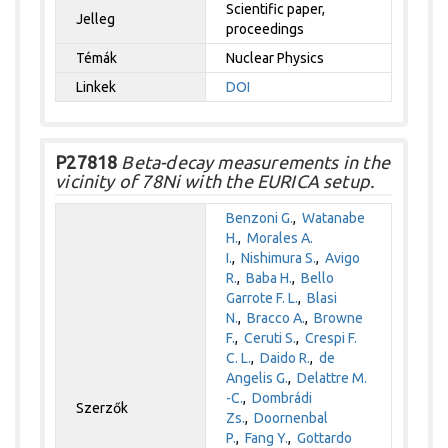
Scientific paper,
Jelleg
proceedings
Témák
Nuclear Physics
Linkek
DOI
P27818
Beta-decay measurements in the
vicinity of 78Ni with the EURICA setup.
Benzoni G.
,
Watanabe
H.
,
Morales A.
I.
,
Nishimura S.
,
Avigo
R.
,
Baba H.
,
Bello
Garrote F. L.
,
Blasi
N.
,
Bracco A.
,
Browne
F.
,
Ceruti S.
,
Crespi F.
C. L.
,
Daido R.
,
de
Angelis G.
,
Delattre M.
-C.
,
Dombrádi
Szerzők
Zs.
,
Doornenbal
P.
,
Fang Y.
,
Gottardo