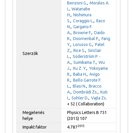
Benzoni G.
,
Morales A.
I.
,
Watanabe
H.
,
Nishimura
S.
,
Coraggio L.
,
Itaco
N.
,
Gargano F.
A.
,
Browne F.
,
Daido
R.
,
Doornenbal P.
,
Fang
Y.
,
Lorusso G.
,
Patel
Z.
,
Rice S.
,
Sinclair
Szerzők
L.
,
Söderström P. -
A.
,
Sumikama T.
,
Wu
J.
,
Xu Z. Y.
,
Yokoyama
R.
,
Baba H.
,
Avigo
R.
,
Bello Garrote F.
L.
,
Blasi N.
,
Bracco
A.
,
Dombrádi Zs.
,
Kuti
I.
,
Sohler D.
,
Vajta Zs.
+ 52 ( Collaboration)
Megjelenés
Physics Letters B 751
helye
(2015) 107
2015
Impakt faktor
4.787