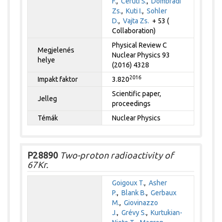
F.
,
Ceruti S.
,
Dombrádi
Zs.
,
Kuti I.
,
Sohler
D.
,
Vajta Zs.
+ 53 (
Collaboration)
Physical Review C
Megjelenés
Nuclear Physics 93
helye
(2016) 4328
2016
Impakt faktor
3.820
Scientific paper,
Jelleg
proceedings
Témák
Nuclear Physics
P28890
Two-proton radioactivity of
67Kr.
Goigoux T.
,
Asher
P.
,
Blank B.
,
Gerbaux
M.
,
Giovinazzo
J.
,
Grévy S.
,
Kurtukian-