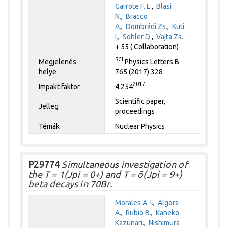
Garrote F. L.
,
Blasi
N.
,
Bracco
A.
,
Dombrádi Zs.
,
Kuti
I.
,
Sohler D.
,
Vajta Zs.
+ 55 ( Collaboration)
SCI
Megjelenés
Physics Letters B
helye
765 (2017) 328
2017
Impakt faktor
4.254
Scientific paper,
Jelleg
proceedings
Témák
Nuclear Physics
P29774
Simultaneous investigation of
the T = 1(Jpi = 0+) and T = õ(Jpi = 9+)
beta decays in 70Br.
Morales A. I.
,
Algora
A.
,
Rubio B.
,
Kaneko
Kazunari.
,
Nishimura