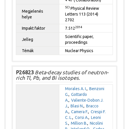
+ 47 ( Collaboration)
SCI
Physical Review
Megjelenés
Letters 113 (2014)
helye
2702
2014
Impakt faktor
7.512
Scientific paper,
Jelleg
proceedings
Témák
Nuclear Physics
P26823
Beta-decay studies of neutron-
rich Tl, Pb, and Bi isotopes.
Morales A. I.
,
Benzoni
G.
,
Gottardo
A.
,
Valiente-Dobon J.
J.
,
Blasi N.
,
Bracco
A.
,
Camera F.
,
Crespi F.
C. L.
,
Corsi A.
,
Leoni
S.
,
Million B.
,
Nicolini
R.
,
Wieland O.
,
Gadea