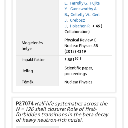
E.
,
Farrelly G.
,
Fujita
Y.
,
Garnsworthy A.
B.
,
Gelletly W.
,
Gerl
J.
,
Grebosz
J.
,
Hoischen R.
+ 46 (
Collaboration)
Physical Review C
Megjelenés
Nuclear Physics 88
helye
(2013) 4319
2013
Impakt faktor
3.881
Scientific paper,
Jelleg
proceedings
Témák
Nuclear Physics
P27074
Half-life systematics across the
N = 126 shell closure: Role of first-
forbidden transitions in the beta decay
of heavy neutron-rich nuclei.