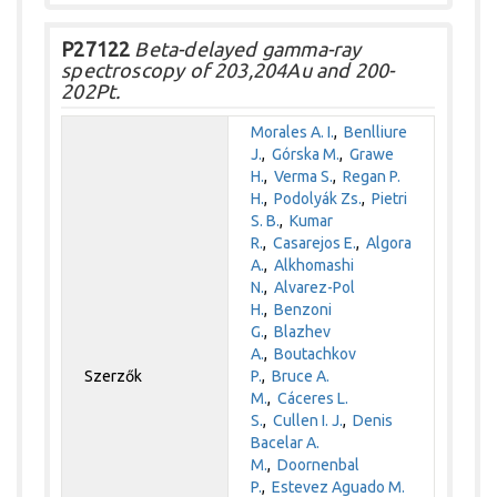
P27122
Beta-delayed gamma-ray
spectroscopy of 203,204Au and 200-
202Pt.
Morales A. I.
,
Benlliure
J.
,
Górska M.
,
Grawe
H.
,
Verma S.
,
Regan P.
H.
,
Podolyák Zs.
,
Pietri
S. B.
,
Kumar
R.
,
Casarejos E.
,
Algora
A.
,
Alkhomashi
N.
,
Alvarez-Pol
H.
,
Benzoni
G.
,
Blazhev
A.
,
Boutachkov
Szerzők
P.
,
Bruce A.
M.
,
Cáceres L.
S.
,
Cullen I. J.
,
Denis
Bacelar A.
M.
,
Doornenbal
P.
,
Estevez Aguado M.