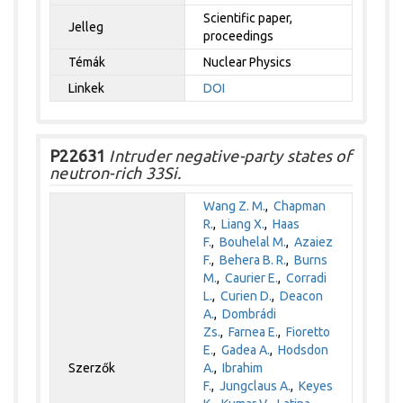
Scientific paper,
Jelleg
proceedings
Témák
Nuclear Physics
Linkek
DOI
P22631
Intruder negative-party states of
neutron-rich 33Si.
Wang Z. M.
,
Chapman
R.
,
Liang X.
,
Haas
F.
,
Bouhelal M.
,
Azaiez
F.
,
Behera B. R.
,
Burns
M.
,
Caurier E.
,
Corradi
L.
,
Curien D.
,
Deacon
A.
,
Dombrádi
Zs.
,
Farnea E.
,
Fioretto
E.
,
Gadea A.
,
Hodsdon
Szerzők
A.
,
Ibrahim
F.
,
Jungclaus A.
,
Keyes