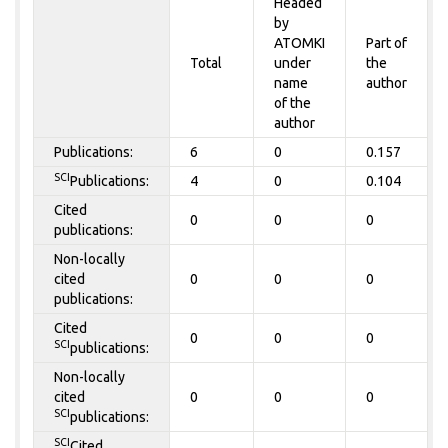
Headed
by
ATOMKI
Part of
Total
under
the
name
author
of the
author
Publications:
6
0
0.157
SCI
Publications:
4
0
0.104
Cited
0
0
0
publications:
Non-locally
cited
0
0
0
publications:
Cited
0
0
0
SCI
publications:
Non-locally
cited
0
0
0
SCI
publications:
SCI
Cited