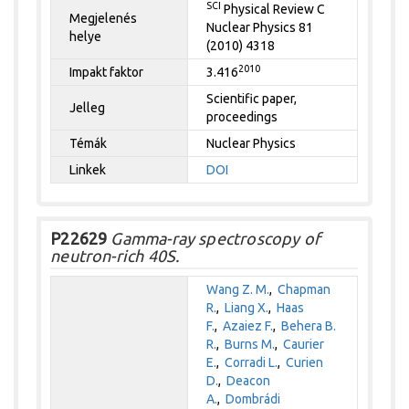
SCI
Physical Review C
Megjelenés
Nuclear Physics 81
helye
(2010) 4318
2010
Impakt faktor
3.416
Scientific paper,
Jelleg
proceedings
Témák
Nuclear Physics
Linkek
DOI
P22629
Gamma-ray spectroscopy of
neutron-rich 40S.
Wang Z. M.
,
Chapman
R.
,
Liang X.
,
Haas
F.
,
Azaiez F.
,
Behera B.
R.
,
Burns M.
,
Caurier
E.
,
Corradi L.
,
Curien
D.
,
Deacon
A.
,
Dombrádi