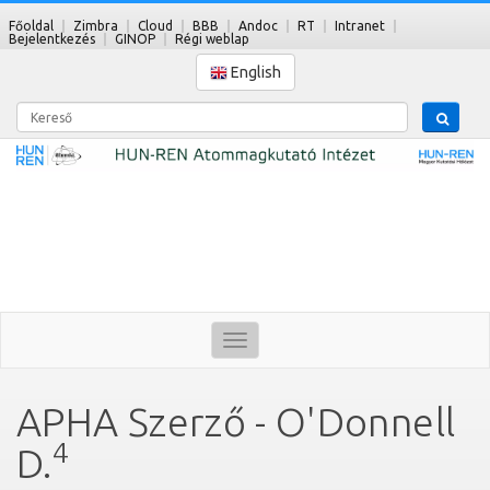
Főoldal
Zimbra
Cloud
BBB
Andoc
RT
Intranet
Bejelentkezés
GINOP
Régi weblap
English
Kereső
Toggle
navigation
APHA Szerző - O'Donnell
4
D.