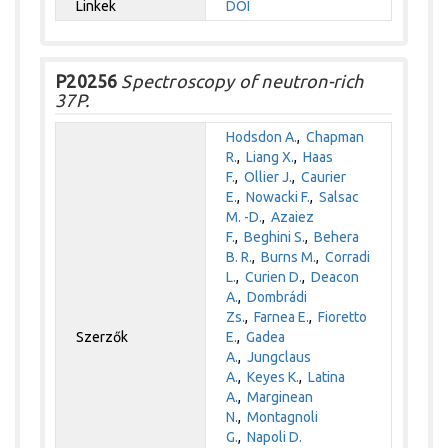
Linkek
DOI
P20256
Spectroscopy of neutron-rich
37P.
Hodsdon A.
,
Chapman
R.
,
Liang X.
,
Haas
F.
,
Ollier J.
,
Caurier
E.
,
Nowacki F.
,
Salsac
M. -D.
,
Azaiez
F.
,
Beghini S.
,
Behera
B. R.
,
Burns M.
,
Corradi
L.
,
Curien D.
,
Deacon
A.
,
Dombrádi
Zs.
,
Farnea E.
,
Fioretto
Szerzők
E.
,
Gadea
A.
,
Jungclaus
A.
,
Keyes K.
,
Latina
A.
,
Marginean
N.
,
Montagnoli
G.
,
Napoli D.