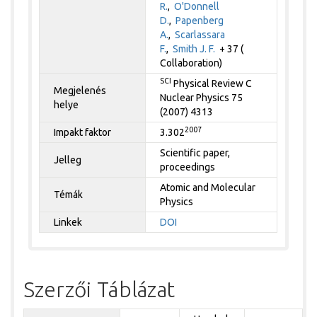
R.
,
O'Donnell
D.
,
Papenberg
A.
,
Scarlassara
F.
,
Smith J. F.
+ 37 (
Collaboration)
SCI
Physical Review C
Megjelenés
Nuclear Physics 75
helye
(2007) 4313
2007
Impakt faktor
3.302
Scientific paper,
Jelleg
proceedings
Atomic and Molecular
Témák
Physics
Linkek
DOI
Szerzői Táblázat