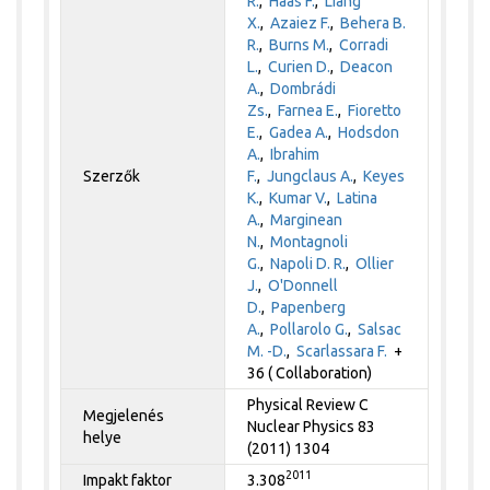
R.
,
Haas F.
,
Liang
X.
,
Azaiez F.
,
Behera B.
R.
,
Burns M.
,
Corradi
L.
,
Curien D.
,
Deacon
A.
,
Dombrádi
Zs.
,
Farnea E.
,
Fioretto
E.
,
Gadea A.
,
Hodsdon
A.
,
Ibrahim
Szerzők
F.
,
Jungclaus A.
,
Keyes
K.
,
Kumar V.
,
Latina
A.
,
Marginean
N.
,
Montagnoli
G.
,
Napoli D. R.
,
Ollier
J.
,
O'Donnell
D.
,
Papenberg
A.
,
Pollarolo G.
,
Salsac
M. -D.
,
Scarlassara F.
+
36 ( Collaboration)
Physical Review C
Megjelenés
Nuclear Physics 83
helye
(2011) 1304
2011
Impakt faktor
3.308