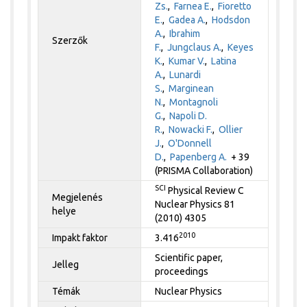
Zs.
,
Farnea E.
,
Fioretto
E.
,
Gadea A.
,
Hodsdon
A.
,
Ibrahim
Szerzők
F.
,
Jungclaus A.
,
Keyes
K.
,
Kumar V.
,
Latina
A.
,
Lunardi
S.
,
Marginean
N.
,
Montagnoli
G.
,
Napoli D.
R.
,
Nowacki F.
,
Ollier
J.
,
O'Donnell
D.
,
Papenberg A.
+ 39
(PRISMA Collaboration)
SCI
Physical Review C
Megjelenés
Nuclear Physics 81
helye
(2010) 4305
2010
Impakt faktor
3.416
Scientific paper,
Jelleg
proceedings
Témák
Nuclear Physics