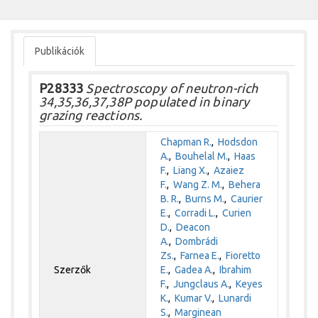
Publikációk
P28333
Spectroscopy of neutron-rich
34,35,36,37,38P populated in binary
grazing reactions.
Chapman R.
,
Hodsdon
A.
,
Bouhelal M.
,
Haas
F.
,
Liang X.
,
Azaiez
F.
,
Wang Z. M.
,
Behera
B. R.
,
Burns M.
,
Caurier
E.
,
Corradi L.
,
Curien
D.
,
Deacon
A.
,
Dombrádi
Zs.
,
Farnea E.
,
Fioretto
Szerzők
E.
,
Gadea A.
,
Ibrahim
F.
,
Jungclaus A.
,
Keyes
K.
,
Kumar V.
,
Lunardi
S.
,
Marginean