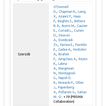
O'Donnell
D.
,
Chapman R.
,
Liang
X.
,
Azaiez F.
,
Haas
F.
,
Beghini S.
,
Behera
B. R.
,
Burns M.
,
Caurier
E.
,
Corradi L.
,
Curien
D.
,
Deacon
A.
,
Dombrádi
Zs.
,
Farnea E.
,
Fioretto
E.
,
Gadea A.
,
Hodsdon
Szerzők
A.
,
Ibrahim
F.
,
Jungclaus A.
,
Keyes
K.
,
Latina
A.
,
Marginean
N.
,
Montagnoli
G.
,
Napoli D.
R.
,
Nowacki F.
,
Ollier
J.
,
Papenberg
A.
,
Pollarolo G.
,
Salsac
M. -D.
+ 39 (PRISMA
Collaboration)