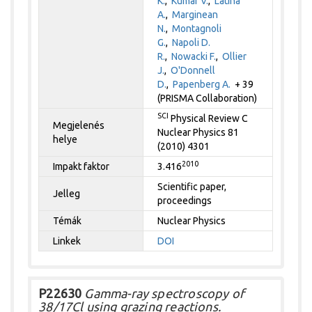
K.
,
Kumar V.
,
Latina
A.
,
Marginean
N.
,
Montagnoli
G.
,
Napoli D.
R.
,
Nowacki F.
,
Ollier
J.
,
O'Donnell
D.
,
Papenberg A.
+ 39
(PRISMA Collaboration)
SCI
Physical Review C
Megjelenés
Nuclear Physics 81
helye
(2010) 4301
2010
Impakt faktor
3.416
Scientific paper,
Jelleg
proceedings
Témák
Nuclear Physics
Linkek
DOI
P22630
Gamma-ray spectroscopy of
38/17Cl using grazing reactions.