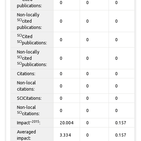
0
0
0
publications:
Non-locally
SCI
cited
0
0
0
publications:
SCI
Cited
0
0
0
SCI
publications:
Non-locally
SCI
cited
0
0
0
SCI
publications:
Citations:
0
0
0
Non-local
0
0
0
citations:
SCICitations:
0
0
0
Non-local
0
0
0
SCI
citations:
~2015
Impact
:
20.004
0
0.157
Averaged
3.334
0
0.157
impact: