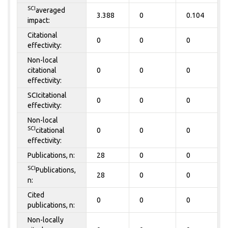
SCI
averaged
3.388
0
0.104
impact:
Citational
0
0
0
effectivity:
Non-local
citational
0
0
0
effectivity:
SCIcitational
0
0
0
effectivity:
Non-local
SCI
citational
0
0
0
effectivity:
Publications, n:
28
0
0
SCI
Publications,
28
0
0
n:
Cited
0
0
0
publications, n:
Non-locally