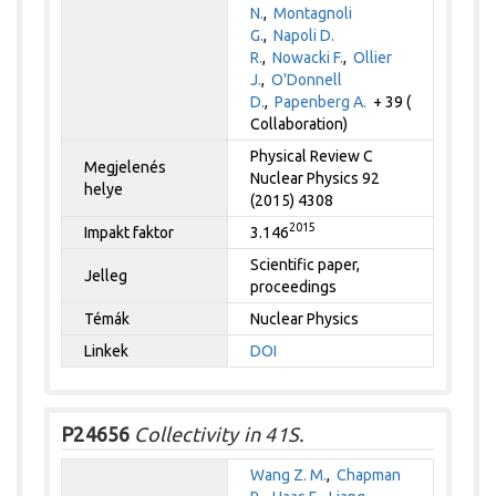
N.
,
Montagnoli
G.
,
Napoli D.
R.
,
Nowacki F.
,
Ollier
J.
,
O'Donnell
D.
,
Papenberg A.
+ 39 (
Collaboration)
Physical Review C
Megjelenés
Nuclear Physics 92
helye
(2015) 4308
2015
Impakt faktor
3.146
Scientific paper,
Jelleg
proceedings
Témák
Nuclear Physics
Linkek
DOI
P24656
Collectivity in 41S.
Wang Z. M.
,
Chapman