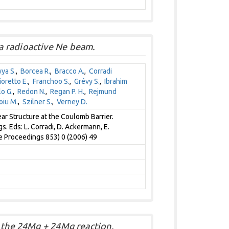
a radioactive Ne beam.
ya S.
,
Borcea R.
,
Bracco A.
,
Corradi
ioretto E.
,
Franchoo S.
,
Grévy S.
,
Ibrahim
lo G.
,
Redon N.
,
Regan P. H.
,
Rejmund
oiu M.
,
Szilner S.
,
Verney D.
r Structure at the Coulomb Barrier.
s. Eds: L. Corradi, D. Ackermann, E.
ce Proceedings 853) 0 (2006) 49
n the 24Mg + 24Mg reaction.