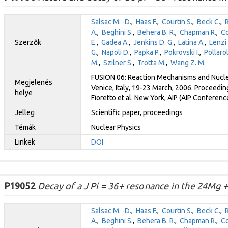
Salsac M. -D.
,
Haas F.
,
Courtin S.
,
Beck C.
,
A.
,
Beghini S.
,
Behera B. R.
,
Chapman R.
,
Co
Szerzők
E.
,
Gadea A.
,
Jenkins D. G.
,
Latina A.
,
Lenzi 
G.
,
Napoli D.
,
Papka P.
,
Pokrovski I.
,
Pollarol
M.
,
Szilner S.
,
Trotta M.
,
Wang Z. M.
FUSION 06: Reaction Mechanisms and Nuclea
Megjelenés
Venice, Italy, 19-23 March, 2006. Proceeding
helye
Fioretto et al. New York, AIP (AIP Conferen
Jelleg
Scientific paper, proceedings
Témák
Nuclear Physics
Linkek
DOI
P19052
Decay of a J Pi = 36+ resonance in the 24Mg 
Salsac M. -D.
,
Haas F.
,
Courtin S.
,
Beck C.
,
A.
,
Beghini S.
,
Behera B. R.
,
Chapman R.
,
Co