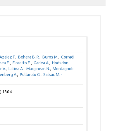
Azaiez F.
,
Behera B. R.
,
Burns M.
,
Corradi
nea E.
,
Fioretto E.
,
Gadea A.
,
Hodsdon
 V.
,
Latina A.
,
Marginean N.
,
Montagnoli
enberg A.
,
Pollarolo G.
,
Salsac M. -
1) 1304