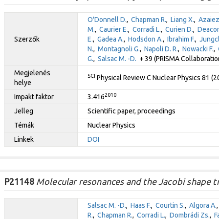
O'Donnell D.
,
Chapman R.
,
Liang X.
,
Azaiez
M.
,
Caurier E.
,
Corradi L.
,
Curien D.
,
Deacon
Szerzők
E.
,
Gadea A.
,
Hodsdon A.
,
Ibrahim F.
,
Jungcl
N.
,
Montagnoli G.
,
Napoli D. R.
,
Nowacki F.
,
G.
,
Salsac M. -D.
+ 39 (PRISMA Collaboratio
Megjelenés
SCI
Physical Review C Nuclear Physics 81 (
helye
2010
Impakt faktor
3.416
Jelleg
Scientific paper, proceedings
Témák
Nuclear Physics
Linkek
DOI
P21148
Molecular resonances and the Jacobi shape tra
Salsac M. -D.
,
Haas F.
,
Courtin S.
,
Algora A.
R.
,
Chapman R.
,
Corradi L.
,
Dombrádi Zs.
,
F