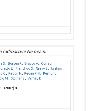
a radioactive Ne beam.
a S.
,
Borcea R.
,
Bracco A.
,
Corradi
ioretto E.
,
Franchoo S.
,
Grévy S.
,
Ibrahim
lo G.
,
Redon N.
,
Regan P. H.
,
Rejmund
oiu M.
,
Szilner S.
,
Verney D.
50 (2007) 83