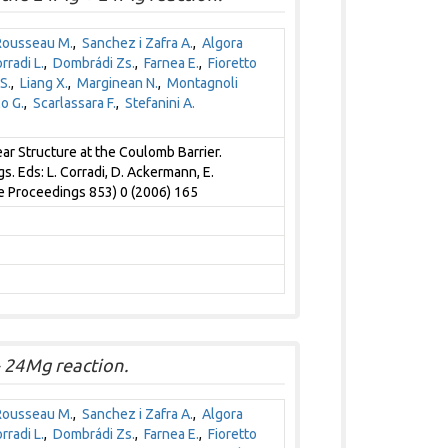
Rousseau M.
,
Sanchez i Zafra A.
,
Algora
rradi L.
,
Dombrádi Zs.
,
Farnea E.
,
Fioretto
S.
,
Liang X.
,
Marginean N.
,
Montagnoli
o G.
,
Scarlassara F.
,
Stefanini A.
r Structure at the Coulomb Barrier.
s. Eds: L. Corradi, D. Ackermann, E.
ce Proceedings 853) 0 (2006) 165
+ 24Mg reaction.
Rousseau M.
,
Sanchez i Zafra A.
,
Algora
rradi L.
,
Dombrádi Zs.
,
Farnea E.
,
Fioretto