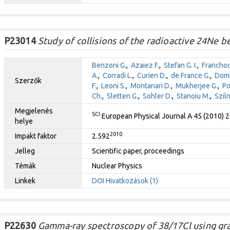
P23014
Study of collisions of the radioactive 24Ne 
Benzoni G.
,
Azaiez F.
,
Stefan G. I.
,
Franchoo
A.
,
Corradi L.
,
Curien D.
,
de France G.
,
Domb
Szerzők
F.
,
Leoni S.
,
Montanari D.
,
Mukherjee G.
,
Po
Ch.
,
Sletten G.
,
Sohler D.
,
Stanoiu M.
,
Sziln
Megjelenés
SCI
European Physical Journal A 45 (2010) 
helye
2010
Impakt faktor
2.592
Jelleg
Scientific paper, proceedings
Témák
Nuclear Physics
Linkek
DOI
Hivatkozások (1)
P22630
Gamma-ray spectroscopy of 38/17Cl using gra