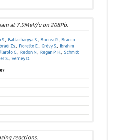
beam at 7.9MeV/u on 208Pb.
 S.
,
Battacharyya S.
,
Borcea R.
,
Bracco
rádi Zs.
,
Fioretto E.
,
Grévy S.
,
Ibrahim
llarolo G.
,
Redon N.
,
Regan P. H.
,
Schmitt
er S.
,
Verney D.
287
zing reactions.