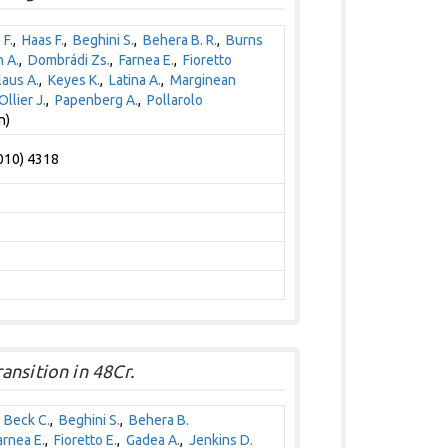
 F.
,
Haas F.
,
Beghini S.
,
Behera B. R.
,
Burns
 A.
,
Dombrádi Zs.
,
Farnea E.
,
Fioretto
aus A.
,
Keyes K.
,
Latina A.
,
Marginean
Ollier J.
,
Papenberg A.
,
Pollarolo
n)
2010) 4318
nsition in 48Cr.
,
Beck C.
,
Beghini S.
,
Behera B.
arnea E.
,
Fioretto E.
,
Gadea A.
,
Jenkins D.