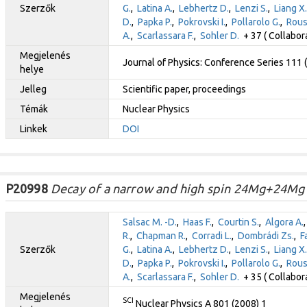
Szerzők
G.
,
Latina A.
,
Lebhertz D.
,
Lenzi S.
,
Liang X.
D.
,
Papka P.
,
Pokrovski I.
,
Pollarolo G.
,
Rous
A.
,
Scarlassara F.
,
Sohler D.
+ 37 ( Collabor
Megjelenés
Journal of Physics: Conference Series 111
helye
Jelleg
Scientific paper, proceedings
Témák
Nuclear Physics
Linkek
DOI
P20998
Decay of a narrow and high spin 24Mg+24Mg 
Salsac M. -D.
,
Haas F.
,
Courtin S.
,
Algora A.
R.
,
Chapman R.
,
Corradi L.
,
Dombrádi Zs.
,
F
Szerzők
G.
,
Latina A.
,
Lebhertz D.
,
Lenzi S.
,
Liang X.
D.
,
Papka P.
,
Pokrovski I.
,
Pollarolo G.
,
Rous
A.
,
Scarlassara F.
,
Sohler D.
+ 35 ( Collabor
Megjelenés
SCI
Nuclear Physics A 801 (2008) 1