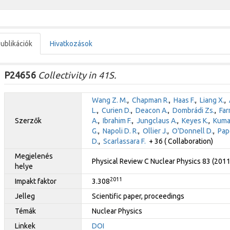
ublikációk
Hivatkozások
P24656
Collectivity in 41S.
Wang Z. M.
,
Chapman R.
,
Haas F.
,
Liang X.
,
L.
,
Curien D.
,
Deacon A.
,
Dombrádi Zs.
,
Far
Szerzők
A.
,
Ibrahim F.
,
Jungclaus A.
,
Keyes K.
,
Kumar
G.
,
Napoli D. R.
,
Ollier J.
,
O'Donnell D.
,
Pap
D.
,
Scarlassara F.
+ 36 ( Collaboration)
Megjelenés
Physical Review C Nuclear Physics 83 (201
helye
2011
Impakt faktor
3.308
Jelleg
Scientific paper, proceedings
Témák
Nuclear Physics
Linkek
DOI