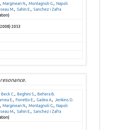
,
Marginean N.
,
Montagnoli G.
,
Napoli
seau M.
,
Sahin E.
,
Sanchez i Zafra
ation)
 (2008) 2053
resonance.
,
Beck C.
,
Beghini S.
,
Behera B.
arnea E.
,
Fioretto E.
,
Gadea A.
,
Jenkins D.
,
Marginean N.
,
Montagnoli G.
,
Napoli
seau M.
,
Sahin E.
,
Sanchez i Zafra
ation)