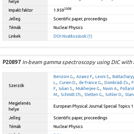
helye
2008
Impakt faktor
1.959
Jelleg
Scientific paper, proceedings
Témák
Nuclear Physics
Linkek
DOI
Hivatkozások (1)
P20897
In-beam gamma spectroscopy using DIC with 
Benzoni G.
,
Azaiez F.
,
Leoni S.
,
Battacharyy
L.
,
Curien D.
,
de France G.
,
Dombrádi Zs.
,
F
Szerzők
F.
,
Iulian S.
,
Mukherjee G.
,
Navin A.
,
Pollaro
M.
,
Schmitt Ch.
,
Sletten G.
,
Sohler D.
,
Stan
Megjelenés
European Physical Journal Special Topics 1
helye
Jelleg
Scientific paper, proceedings
Témák
Nuclear Physics