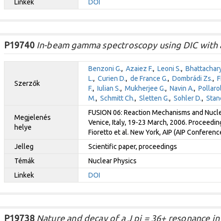
Linkek
DOI
P19740
In-beam gamma spectroscopy using DIC with 
Benzoni G.
,
Azaiez F.
,
Leoni S.
,
Bhattachary
L.
,
Curien D.
,
de France G.
,
Dombrádi Zs.
,
F
Szerzők
F.
,
Iulian S.
,
Mukherjee G.
,
Navin A.
,
Pollaro
M.
,
Schmitt Ch.
,
Sletten G.
,
Sohler D.
,
Stan
FUSION 06: Reaction Mechanisms and Nuclea
Megjelenés
Venice, Italy, 19-23 March, 2006. Proceeding
helye
Fioretto et al. New York, AIP (AIP Conferen
Jelleg
Scientific paper, proceedings
Témák
Nuclear Physics
Linkek
DOI
P19738
Nature and decay of a J pi = 36+ resonance i