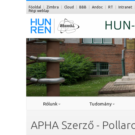
Főoldal
Zimbra
Cloud
BBB
Andoc
RT
Intranet
Régi weblap
Rólunk
Tudomány
APHA Szerző - Pollaro