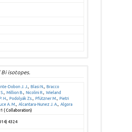
1
 Bi isotopes.
ente-Dobon J. J.
,
Blasi N.
,
Bracco
 S.
,
Million B.
,
Nicolini R.
,
Wieland
. H.
,
Podolyák Zs.
,
Pfützner M.
,
Pietri
uce A. M.
,
Alcantara-Nunez J. A.
,
Algora
1 ( Collaboration)
2014) 4324