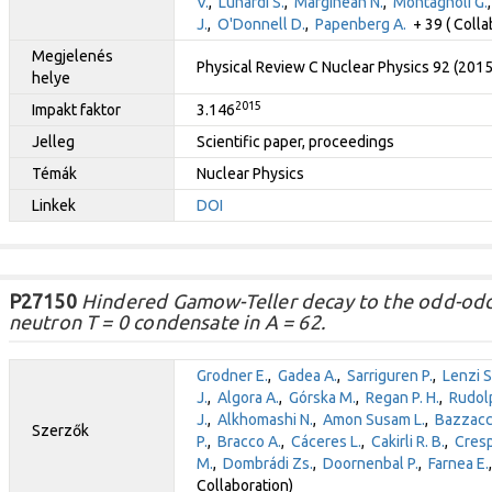
V.
,
Lunardi S.
,
Marginean N.
,
Montagnoli G.
J.
,
O'Donnell D.
,
Papenberg A.
+ 39 ( Colla
Megjelenés
Physical Review C Nuclear Physics 92 (201
helye
2015
Impakt faktor
3.146
Jelleg
Scientific paper, proceedings
Témák
Nuclear Physics
Linkek
DOI
P27150
Hindered Gamow-Teller decay to the odd-odd
neutron T = 0 condensate in A = 62.
Grodner E.
,
Gadea A.
,
Sarriguren P.
,
Lenzi S
J.
,
Algora A.
,
Górska M.
,
Regan P. H.
,
Rudol
J.
,
Alkhomashi N.
,
Amon Susam L.
,
Bazzacc
Szerzők
P.
,
Bracco A.
,
Cáceres L.
,
Cakirli R. B.
,
Cresp
M.
,
Dombrádi Zs.
,
Doornenbal P.
,
Farnea E.
Collaboration)