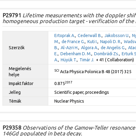
P29791
Lifetime measurements with the doppler shift
homogeneous production target - verification of the
Ertoprak A.
,
Cederwall B.
,
Jakobsson U.
,
Ny
M.
,
de France G.
,
Kuti I.
,
Napoli D. R.
,
Wadsw
Szerzők
B.
,
Al-Azri H.
,
Algora A.
,
de Angelis G.
,
Atac
E.
,
Debenham D. M.
,
Dombrádi Zs.
,
Erturk S
A.
,
Hüyük T.
,
Timár J.
+ 41 ( Collaboration)
Megjelenés
SCI
Acta Physica Polonica B 48 (2017) 325
helye
2017
Impakt faktor
0.875
Jelleg
Scientific paper, proceedings
Témák
Nuclear Physics
P29358
Observations of the Gamow-Teller resonance i
146Gd populated in beta decay.