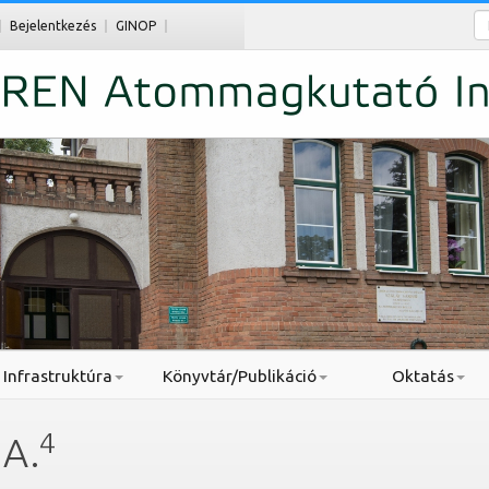
Ke
Bejelentkezés
GINOP
Infrastruktúra
Könyvtár/Publikáció
Oktatás
4
 A.