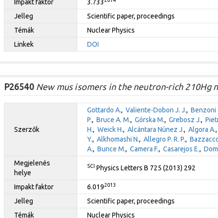
Impakt faktor
3.733
Jelleg
Scientific paper, proceedings
Témák
Nuclear Physics
Linkek
DOI
P26540
New mus isomers in the neutron-rich 210Hg n
Gottardo A.
,
Valiente-Dobon J. J.
,
Benzoni 
P.
,
Bruce A. M.
,
Górska M.
,
Grebosz J.
,
Pietr
Szerzők
H.
,
Weick H.
,
Alcántara Núnez J.
,
Algora A.
Y.
,
Alkhomashi N.
,
Allegro P. R. P.
,
Bazzacco
A.
,
Bunce M.
,
Camera F.
,
Casarejos E.
,
Domb
Megjelenés
SCI
Physics Letters B 725 (2013) 292
helye
2013
Impakt faktor
6.019
Jelleg
Scientific paper, proceedings
Témák
Nuclear Physics