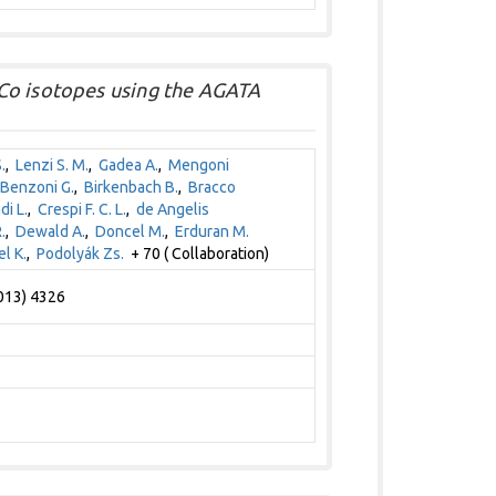
Co isotopes using the AGATA
.
,
Lenzi S. M.
,
Gadea A.
,
Mengoni
Benzoni G.
,
Birkenbach B.
,
Bracco
di L.
,
Crespi F. C. L.
,
de Angelis
.
,
Dewald A.
,
Doncel M.
,
Erduran M.
l K.
,
Podolyák Zs.
+ 70 ( Collaboration)
2013) 4326