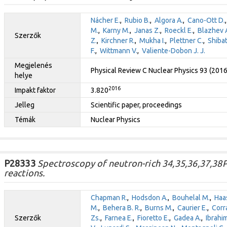
Nácher E.
,
Rubio B.
,
Algora A.
,
Cano-Ott D.
M.
,
Karny M.
,
Janas Z.
,
Roeckl E.
,
Blazhev 
Szerzők
Z.
,
Kirchner R.
,
Mukha I.
,
Plettner C.
,
Shiba
F.
,
Wittmann V.
,
Valiente-Dobon J. J.
Megjelenés
Physical Review C Nuclear Physics 93 (201
helye
2016
Impakt faktor
3.820
Jelleg
Scientific paper, proceedings
Témák
Nuclear Physics
P28333
Spectroscopy of neutron-rich 34,35,36,37,38P
reactions.
Chapman R.
,
Hodsdon A.
,
Bouhelal M.
,
Haas
M.
,
Behera B. R.
,
Burns M.
,
Caurier E.
,
Corra
Szerzők
Zs.
,
Farnea E.
,
Fioretto E.
,
Gadea A.
,
Ibrahim