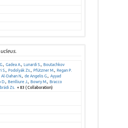
ucleus.
G.
,
Gadea A.
,
Lunardi S.
,
Boutachkov
i S.
,
Podolyák Zs.
,
Pfützner M.
,
Regan P.
,
Al-Dahan N.
,
de Angelis G.
,
Ayyad
 D.
,
Benlliure J.
,
Bowry M.
,
Bracco
rádi Zs.
+ 83 ( Collaboration)