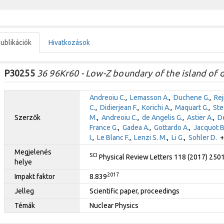
ublikációk
Hivatkozások
P30255
36 96Kr60 - Low-Z boundary of the island of 
Andreoiu C.
,
Lemasson A.
,
Duchene G.
,
Re
C.
,
Didierjean F.
,
Korichi A.
,
Maquart G.
,
Ste
Szerzők
M.
,
Andreoiu C.
,
de Angelis G.
,
Astier A.
,
De
France G.
,
Gadea A.
,
Gottardo A.
,
Jacquot B
I.
,
Le Blanc F.
,
Lenzi S. M.
,
Li G.
,
Sohler D.
+ 
Megjelenés
SCI
Physical Review Letters 118 (2017) 250
helye
2017
Impakt faktor
8.839
Jelleg
Scientific paper, proceedings
Témák
Nuclear Physics