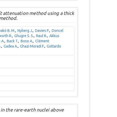
 attenuation method using a thick
 method.
akó B. M.
,
Nyberg J.
,
Davies P.
,
Doncel
orth R.
,
Ghugre S. S.
,
Raut R.
,
Akkus
 A.
,
Back T.
,
Boso A.
,
Clément
.
,
Gadea A.
,
Ghazi Moradi F.
,
Gottardo
n the rare-earth nuclei above