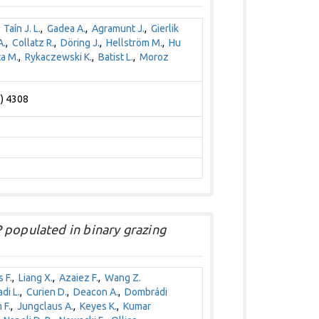
,
Taín J. L.
,
Gadea A.
,
Agramunt J.
,
Gierlik
A.
,
Collatz R.
,
Döring J.
,
Hellström M.
,
Hu
ta M.
,
Rykaczewski K.
,
Batist L.
,
Moroz
6) 4308
 populated in binary grazing
 F.
,
Liang X.
,
Azaiez F.
,
Wang Z.
di L.
,
Curien D.
,
Deacon A.
,
Dombrádi
 F.
,
Jungclaus A.
,
Keyes K.
,
Kumar