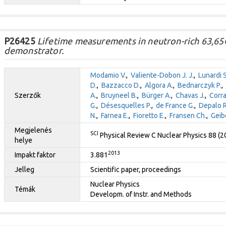
P26425
Lifetime measurements in neutron-rich 63,65
demonstrator.
Modamio V.
,
Valiente-Dobon J. J.
,
Lunardi S
D.
,
Bazzacco D.
,
Algora A.
,
Bednarczyk P.
,
Szerzők
A.
,
Bruyneel B.
,
Bürger A.
,
Chavas J.
,
Corra
G.
,
Désesquelles P.
,
de France G.
,
Depalo R
N.
,
Farnea E.
,
Fioretto E.
,
Fransen Ch.
,
Geibe
Megjelenés
SCI
Physical Review C Nuclear Physics 88 (
helye
2013
Impakt faktor
3.881
Jelleg
Scientific paper, proceedings
Nuclear Physics
Témák
Developm. of Instr. and Methods