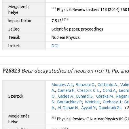
Megjelenés
SCI
Physical Review Letters 113 (2014) 250
helye
2014
Impakt faktor
7.512
Jelleg
Scientific paper, proceedings
Témák
Nuclear Physics
Linkek
DOI
P26823
Beta-decay studies of neutron-rich Tl, Pb, and
Morales A. I.
,
Benzoni G.
,
Gottardo A.
,
Vali
A.
,
Camera F.
,
Crespi F. C. L.
,
Corsi A.
,
Leoni
Szerzők
O.
,
Gadea A.
,
Lunardi S.
,
Górska M.
,
Regan P
S.
,
Boutachkov P.
,
Weick H.
,
Grebosz J.
,
Br
A.
,
Al-Dahan N.
,
Ayyad Y.
,
Dombrádi Zs.
+ 8
Megjelenés
SCI
Physical Review C Nuclear Physics 89 (
helye
2014