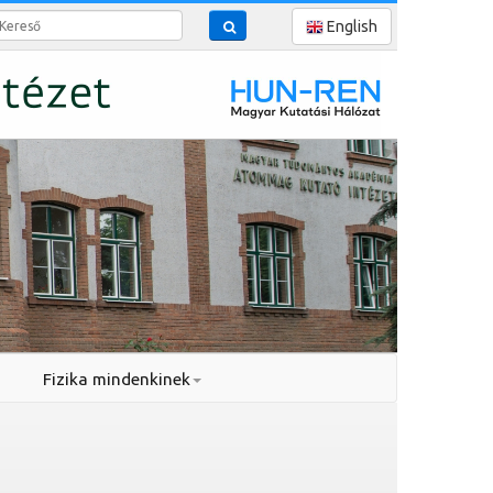
reső
English
Fizika mindenkinek