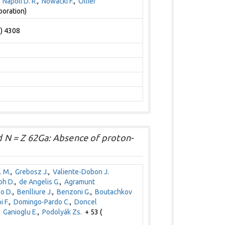
,
Napoli D. R.
,
Nowacki F.
,
Ollier
boration)
5) 4308
 N = Z 62Ga: Absence of proton-
. M.
,
Grebosz J.
,
Valiente-Dobon J.
ph D.
,
de Angelis G.
,
Agramunt
o D.
,
Benlliure J.
,
Benzoni G.
,
Boutachkov
i F.
,
Domingo-Pardo C.
,
Doncel
,
Ganioglu E.
,
Podolyák Zs.
+ 53 (