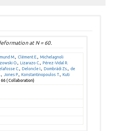
deformation at N = 60.
jmund M.
,
Clément E.
,
Michelagnoli
zowski O.
,
Lizarazo C.
,
Pérez-Vidal R.
lafosse C.
,
Deloncle I.
,
Dombrádi Zs.
,
de
.
,
Jones P.
,
Konstantinopoulos T.
,
Kuti
66 ( Collaboration)
1