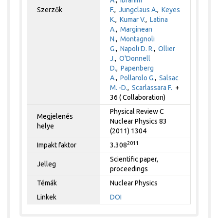
Szerzők
F.
,
Jungclaus A.
,
Keyes
K.
,
Kumar V.
,
Latina
A.
,
Marginean
N.
,
Montagnoli
G.
,
Napoli D. R.
,
Ollier
J.
,
O'Donnell
D.
,
Papenberg
A.
,
Pollarolo G.
,
Salsac
M. -D.
,
Scarlassara F.
+
36 ( Collaboration)
Physical Review C
Megjelenés
Nuclear Physics 83
helye
(2011) 1304
2011
Impakt faktor
3.308
Scientific paper,
Jelleg
proceedings
Témák
Nuclear Physics
Linkek
DOI