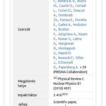
F.
,
Behera B. R.
,
Burns
M.
,
Caurier E.
,
Corradi
L.
,
Curien D.
,
Deacon
A.
,
Dombrádi
Zs.
,
Farnea E.
,
Fioretto
E.
,
Gadea A.
,
Hodsdon
Szerzők
A.
,
Ibrahim
F.
,
Jungclaus A.
,
Keyes
K.
,
Kumar V.
,
Latina
A.
,
Marginean
N.
,
Montagnoli
G.
,
Napoli D.
R.
,
Nowacki F.
,
Ollier
J.
,
O'Donnell
D.
,
Papenberg A.
+ 39
(PRISMA Collaboration)
SCI
Physical Review C
Megjelenés
Nuclear Physics 81
helye
(2010) 4301
2010
Impakt faktor
3.416
Scientific paper,
Jelleg