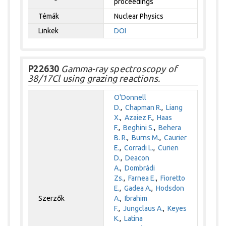
proceedings
Témák
Nuclear Physics
Linkek
DOI
P22630
Gamma-ray spectroscopy of
38/17Cl using grazing reactions.
O'Donnell
D.
,
Chapman R.
,
Liang
X.
,
Azaiez F.
,
Haas
F.
,
Beghini S.
,
Behera
B. R.
,
Burns M.
,
Caurier
E.
,
Corradi L.
,
Curien
D.
,
Deacon
A.
,
Dombrádi
Zs.
,
Farnea E.
,
Fioretto
E.
,
Gadea A.
,
Hodsdon
Szerzők
A.
,
Ibrahim
F.
,
Jungclaus A.
,
Keyes
K.
,
Latina