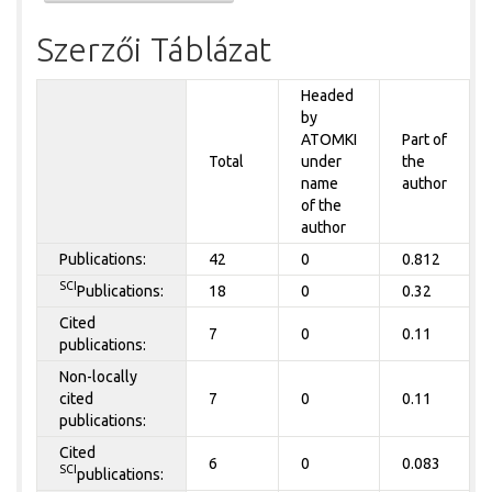
Szerzői Táblázat
Headed
by
ATOMKI
Part of
Total
under
the
name
author
of the
author
Publications:
42
0
0.812
SCI
Publications:
18
0
0.32
Cited
7
0
0.11
publications:
Non-locally
cited
7
0
0.11
publications:
Cited
6
0
0.083
SCI
publications: