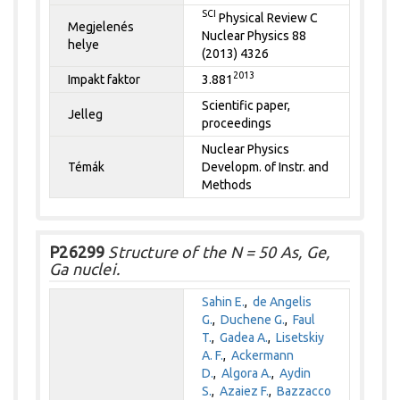
SCI
Physical Review C
Megjelenés
Nuclear Physics 88
helye
(2013) 4326
2013
Impakt faktor
3.881
Scientific paper,
Jelleg
proceedings
Nuclear Physics
Témák
Developm. of Instr. and
Methods
P26299
Structure of the N = 50 As, Ge,
Ga nuclei.
Sahin E.
,
de Angelis
G.
,
Duchene G.
,
Faul
T.
,
Gadea A.
,
Lisetskiy
A. F.
,
Ackermann
D.
,
Algora A.
,
Aydin
S.
,
Azaiez F.
,
Bazzacco