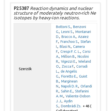
P25387
Reaction dynamics and nuclear
structure of moderately neutron-rich Ne
isotopes by heavy-ion reactions.
Bottoni S.
,
Benzoni
G.
,
Leoni S.
,
Montanari
D.
,
Bracco A.
,
Azaiez
F.
,
Franchoo S.
,
Stefan
I.
,
Blasi N.
,
Camera
F.
,
Crespi F. C. L.
,
Corsi
A.
,
Million B.
,
Nicolini
R.
,
Vigezzi E.
,
Wieland
O.
,
Zocca F.
,
Corradi
Szerzők
L.
,
de Angelis
G.
,
Fioretto E.
,
Guiot
B.
,
Marginean
N.
,
Napoli D. R.
,
Orlandi
R.
,
Sahin E.
,
Stefanini
A. M.
,
Valiente-Dobon
J. J.
,
Aydin
S.
,
Dombrádi Zs.
+ 46 (
Collaboration)