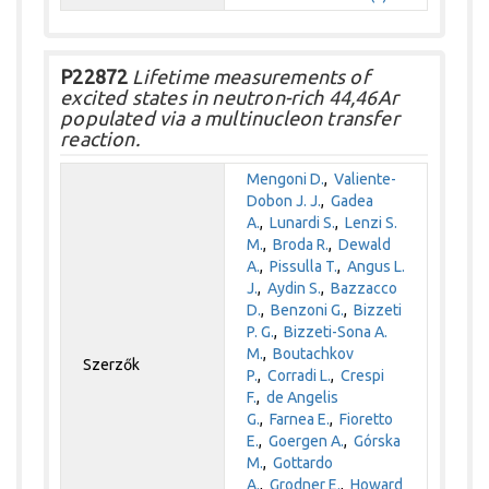
P22872
Lifetime measurements of
excited states in neutron-rich 44,46Ar
populated via a multinucleon transfer
reaction.
Mengoni D.
,
Valiente-
Dobon J. J.
,
Gadea
A.
,
Lunardi S.
,
Lenzi S.
M.
,
Broda R.
,
Dewald
A.
,
Pissulla T.
,
Angus L.
J.
,
Aydin S.
,
Bazzacco
D.
,
Benzoni G.
,
Bizzeti
P. G.
,
Bizzeti-Sona A.
M.
,
Boutachkov
Szerzők
P.
,
Corradi L.
,
Crespi
F.
,
de Angelis
G.
,
Farnea E.
,
Fioretto
E.
,
Goergen A.
,
Górska
M.
,
Gottardo
A.
,
Grodner E.
,
Howard