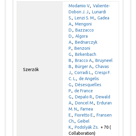
Modamio V.
,
Valiente-
Dobon J. J.
,
Lunardi
S.
,
Lenzi S. M.
,
Gadea
A.
,
Mengoni
D.
,
Bazzacco
D.
,
Algora
A.
,
Bednarczyk
P.
,
Benzoni
G.
,
Birkenbach
B.
,
Bracco A.
,
Bruyneel
B.
,
Bürger A.
,
Chavas
Szerzők
J.
,
Corradi L.
,
Crespi F.
C. L.
,
de Angelis
G.
,
Désesquelles
P.
,
de France
G.
,
Depalo R.
,
Dewald
A.
,
Doncel M.
,
Erduran
M. N.
,
Farnea
E.
,
Fioretto E.
,
Fransen
Ch.
,
Geibel
K.
,
Podolyák Zs.
+ 70 (
Collaboration)