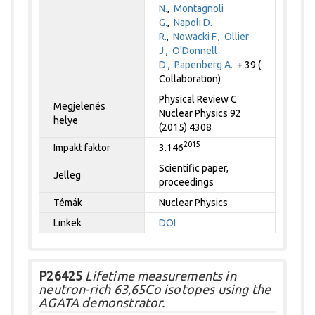
N.
,
Montagnoli
G.
,
Napoli D.
R.
,
Nowacki F.
,
Ollier
J.
,
O'Donnell
D.
,
Papenberg A.
+ 39 (
Collaboration)
Physical Review C
Megjelenés
Nuclear Physics 92
helye
(2015) 4308
2015
Impakt faktor
3.146
Scientific paper,
Jelleg
proceedings
Témák
Nuclear Physics
Linkek
DOI
P26425
Lifetime measurements in
neutron-rich 63,65Co isotopes using the
AGATA demonstrator.