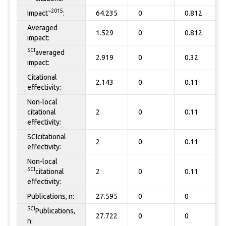
~2015
Impact
:
64.235
0
0.812
Averaged
1.529
0
0.812
impact:
SCI
averaged
2.919
0
0.32
impact:
Citational
2.143
0
0.11
effectivity:
Non-local
citational
2
0
0.11
effectivity:
SCIcitational
2
0
0.11
effectivity:
Non-local
SCI
citational
2
0
0.11
effectivity:
Publications, n:
27.595
0
0
SCI
Publications,
27.722
0
0
n: