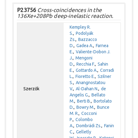
P23756
Cross-coincidences in the
136Xe+208Pb deep-inelastic reaction.
Kempley R.
S.
,
Podolyák
Zs.
,
Bazzacco
D.
,
Gadea A.
,
Farnea
E.
,
Valiente-Dobon J.
J.
,
Mengoni
D.
,
Recchia F.
,
Sahin
E.
,
Gottardo A.
,
Corradi
L.
,
Fioretto E.
,
Szilner
S.
,
Anangnostatou
Szerzők
V.
,
Al-Dahan N.
,
de
Angelis G.
,
Bellato
M.
,
Berti B.
,
Bortolato
D.
,
Bowry M.
,
Bunce
M. R.
,
Cocconi
P.
,
Colombo
A.
,
Dombrádi Zs.
,
Fanin
C.
,
Gelletly