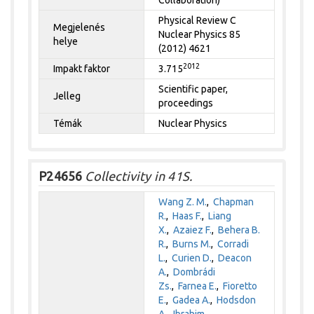
Physical Review C
Megjelenés
Nuclear Physics 85
helye
(2012) 4621
2012
Impakt faktor
3.715
Scientific paper,
Jelleg
proceedings
Témák
Nuclear Physics
P24656
Collectivity in 41S.
Wang Z. M.
,
Chapman
R.
,
Haas F.
,
Liang
X.
,
Azaiez F.
,
Behera B.
R.
,
Burns M.
,
Corradi
L.
,
Curien D.
,
Deacon
A.
,
Dombrádi
Zs.
,
Farnea E.
,
Fioretto
E.
,
Gadea A.
,
Hodsdon
A.
,
Ibrahim