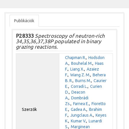
Publikációk
P28333
Spectroscopy of neutron-rich
34,35,36,37,38P populated in binary
grazing reactions.
Chapman R.
,
Hodsdon
A.
,
Bouhelal M.
,
Haas
F.
,
Liang X.
,
Azaiez
F.
,
Wang Z. M.
,
Behera
B. R.
,
Burns M.
,
Caurier
E.
,
Corradi L.
,
Curien
D.
,
Deacon
A.
,
Dombrádi
Zs.
,
Farnea E.
,
Fioretto
Szerzők
E.
,
Gadea A.
,
Ibrahim
F.
,
Jungclaus A.
,
Keyes
K.
,
Kumar V.
,
Lunardi
S.
,
Marginean