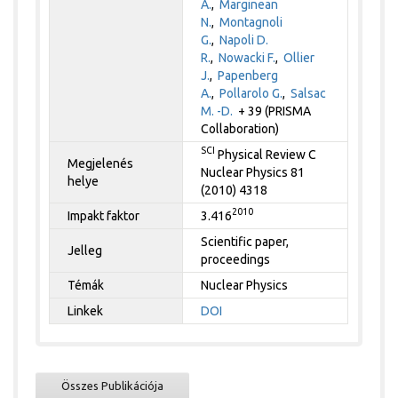
A.
,
Marginean
N.
,
Montagnoli
G.
,
Napoli D.
R.
,
Nowacki F.
,
Ollier
J.
,
Papenberg
A.
,
Pollarolo G.
,
Salsac
M. -D.
+ 39 (PRISMA
Collaboration)
SCI
Physical Review C
Megjelenés
Nuclear Physics 81
helye
(2010) 4318
2010
Impakt faktor
3.416
Scientific paper,
Jelleg
proceedings
Témák
Nuclear Physics
Linkek
DOI
Összes Publikációja