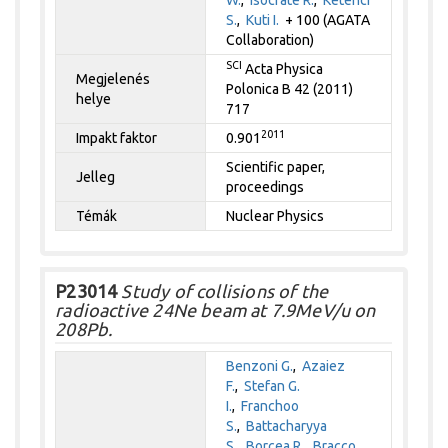
W.
,
Isocrate R.
,
Ketenci
S.
,
Kuti I.
+ 100 (AGATA
Collaboration)
SCI
Acta Physica
Megjelenés
Polonica B 42 (2011)
helye
717
2011
Impakt faktor
0.901
Scientific paper,
Jelleg
proceedings
Témák
Nuclear Physics
P23014
Study of collisions of the
radioactive 24Ne beam at 7.9MeV/u on
208Pb.
Benzoni G.
,
Azaiez
F.
,
Stefan G.
I.
,
Franchoo
S.
,
Battacharyya
S.
,
Borcea R.
,
Bracco