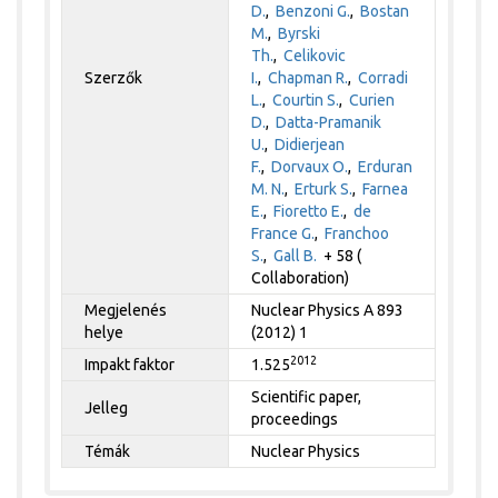
D.
,
Benzoni G.
,
Bostan
M.
,
Byrski
Th.
,
Celikovic
Szerzők
I.
,
Chapman R.
,
Corradi
L.
,
Courtin S.
,
Curien
D.
,
Datta-Pramanik
U.
,
Didierjean
F.
,
Dorvaux O.
,
Erduran
M. N.
,
Erturk S.
,
Farnea
E.
,
Fioretto E.
,
de
France G.
,
Franchoo
S.
,
Gall B.
+ 58 (
Collaboration)
Megjelenés
Nuclear Physics A 893
helye
(2012) 1
2012
Impakt faktor
1.525
Scientific paper,
Jelleg
proceedings
Témák
Nuclear Physics