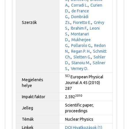
A.
,
Corradi L.
,
Curien
D.
,
de France
G.
,
Dombrádi
Szerzők
Zs.
,
Fioretto E.
,
Grévy
S.
,
Ibrahim F.
,
Leoni
S.
,
Montanari
D.
,
Mukherjee
G.
,
Pollarolo G.
,
Redon
N.
,
Regan P. H.
,
Schmitt
Ch.
,
Sletten G.
,
Sohler
D.
,
Stanoiu M.
,
Szilner
S.
,
Verney D.
SCI
European Physical
Megjelenés
Journal A 45 (2010)
helye
287
2010
Impakt faktor
2.592
Scientific paper,
Jelleg
proceedings
Témák
Nuclear Physics
Linkek
DOI
Hivatkozások (1)