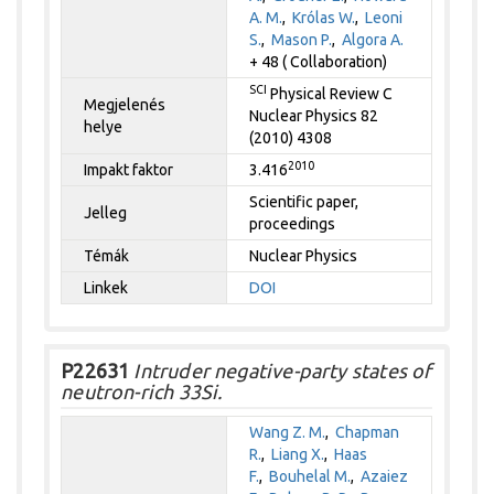
A. M.
,
Królas W.
,
Leoni
S.
,
Mason P.
,
Algora A.
+ 48 ( Collaboration)
SCI
Physical Review C
Megjelenés
Nuclear Physics 82
helye
(2010) 4308
2010
Impakt faktor
3.416
Scientific paper,
Jelleg
proceedings
Témák
Nuclear Physics
Linkek
DOI
P22631
Intruder negative-party states of
neutron-rich 33Si.
Wang Z. M.
,
Chapman
R.
,
Liang X.
,
Haas
F.
,
Bouhelal M.
,
Azaiez