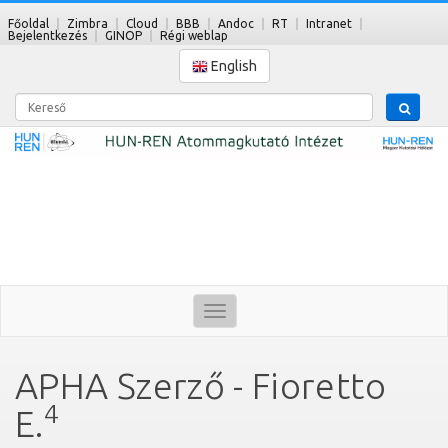
Főoldal
Zimbra
Cloud
BBB
Andoc
RT
Intranet
Bejelentkezés
GINOP
Régi weblap
English
Kereső
Toggle
navigation
APHA Szerző - Fioretto
4
E.