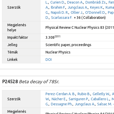
L.
,
Curien D.
,
Deacon A.
,
Dombrádi Zs.
,
Far
Szerzők
A.
,
Ibrahim F.
,
Jungclaus A.
,
Keyes K.
,
Kumar
G.
,
Napoli D. R.
,
Ollier J.
,
O'Donnell D.
,
Pap
D.
,
Scarlassara F.
+ 36 ( Collaboration)
Megjelenés
Physical Review C Nuclear Physics 83 (201
helye
2011
Impakt faktor
3.308
Jelleg
Scientific paper, proceedings
Témák
Nuclear Physics
Linkek
DOI
P24528
Beta decay of 78Sr.
Perez-Cerdan A. B.
,
Rubio B.
,
Gelletly W.
,
A
Szerzők
W.
,
Nácher E.
,
Sarriguren P.
,
Caballero L.
,
M
G.
,
Dessagne Ph.
,
Jungclaus A.
,
Salsac M. 
Megjelenés