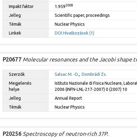
2008
Impakt faktor
1.959
Jelleg
Scientific paper, proceedings
Témák
Nuclear Physics
Linkek
DOI
Hivatkozások (1)
P20677
Molecular resonances and the Jacobi shape tra
Szerzők
Salsac M. -D.
,
Dombrádi Zs.
Megjelenés
Istituto Nazionale di Fisica Nucleare, Labor
helye
2006 (INFN-LNL-217-2007) 0 (2007) 10
Jelleg
Annual Report
Témák
Nuclear Physics
P20256
Spectroscopy of neutron-rich 37P.