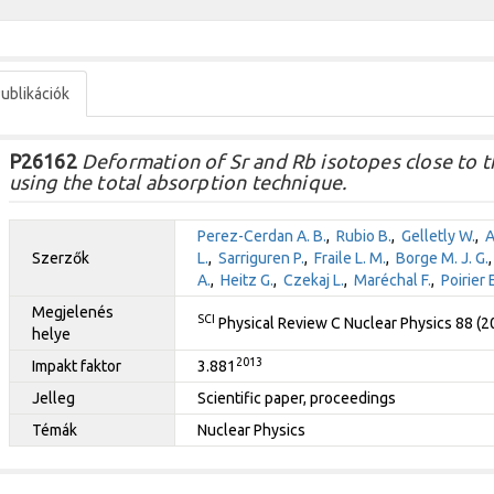
ublikációk
P26162
Deformation of Sr and Rb isotopes close to th
using the total absorption technique.
Perez-Cerdan A. B.
,
Rubio B.
,
Gelletly W.
,
A
Szerzők
L.
,
Sarriguren P.
,
Fraile L. M.
,
Borge M. J. G.
A.
,
Heitz G.
,
Czekaj L.
,
Maréchal F.
,
Poirier 
Megjelenés
SCI
Physical Review C Nuclear Physics 88 (
helye
2013
Impakt faktor
3.881
Jelleg
Scientific paper, proceedings
Témák
Nuclear Physics