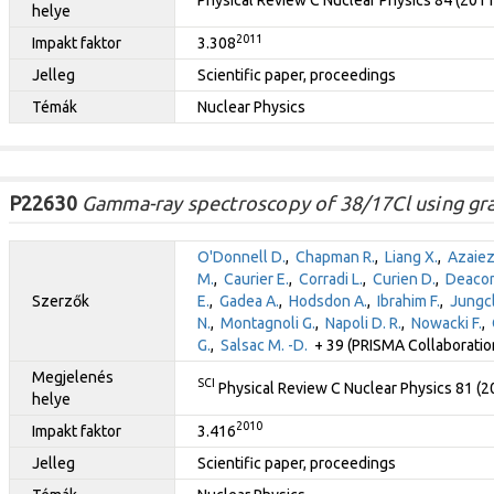
Physical Review C Nuclear Physics 84 (201
helye
2011
Impakt faktor
3.308
Jelleg
Scientific paper, proceedings
Témák
Nuclear Physics
P22630
Gamma-ray spectroscopy of 38/17Cl using gra
O'Donnell D.
,
Chapman R.
,
Liang X.
,
Azaiez
M.
,
Caurier E.
,
Corradi L.
,
Curien D.
,
Deacon
Szerzők
E.
,
Gadea A.
,
Hodsdon A.
,
Ibrahim F.
,
Jungcl
N.
,
Montagnoli G.
,
Napoli D. R.
,
Nowacki F.
,
G.
,
Salsac M. -D.
+ 39 (PRISMA Collaboratio
Megjelenés
SCI
Physical Review C Nuclear Physics 81 (
helye
2010
Impakt faktor
3.416
Jelleg
Scientific paper, proceedings