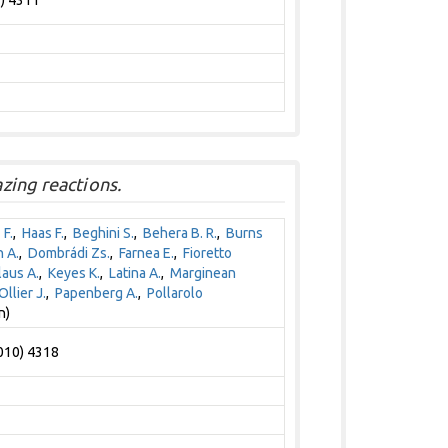
1) 4311
zing reactions.
 F.
,
Haas F.
,
Beghini S.
,
Behera B. R.
,
Burns
 A.
,
Dombrádi Zs.
,
Farnea E.
,
Fioretto
aus A.
,
Keyes K.
,
Latina A.
,
Marginean
Ollier J.
,
Papenberg A.
,
Pollarolo
n)
2010) 4318