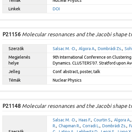
Témák
Nuclear Physics
Linkek
DOI
P21156
Molecular resonances and the Jacobi shape tra
Szerzők
Salsac M. -D.
,
Algora A.
,
Dombrádi Zs.
,
Sohl
Megjelenés
9th International Conference on Clustering
helye
Dynamics. CLUSTERS'07. Stratford upon Avon
Jelleg
Conf. abstract, poster, talk
Témák
Nuclear Physics
P21148
Molecular resonances and the Jacobi shape tra
Salsac M. -D.
,
Haas F.
,
Courtin S.
,
Algora A.
R.
,
Chapman R.
,
Corradi L.
,
Dombrádi Zs.
,
F
Szerzők
G.
,
Latina A.
,
Lebhertz D.
,
Lenzi S.
,
Liang X.