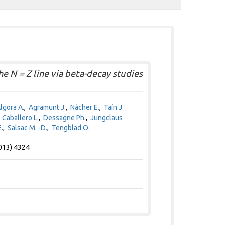
e N = Z line via beta-decay studies
lgora A.
,
Agramunt J.
,
Nácher E.
,
Taín J.
,
Caballero L.
,
Dessagne Ph.
,
Jungclaus
E.
,
Salsac M. -D.
,
Tengblad O.
2013) 4324