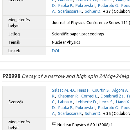
D.
,
Papka P.
,
Pokrovski I.
,
Pollarolo G.
,
Rous
A.
,
Scarlassara F.
,
Sohler D.
+ 37 ( Collabor
Megjelenés
Journal of Physics: Conference Series 111
helye
Jelleg
Scientific paper, proceedings
Témák
Nuclear Physics
Linkek
DOI
P20998
Decay of a narrow and high spin 24Mg+24Mg 
Salsac M. -D.
,
Haas F.
,
Courtin S.
,
Algora A.
R.
,
Chapman R.
,
Corradi L.
,
Dombrádi Zs.
,
F
Szerzők
G.
,
Latina A.
,
Lebhertz D.
,
Lenzi S.
,
Liang X.
D.
,
Papka P.
,
Pokrovski I.
,
Pollarolo G.
,
Rous
A.
,
Scarlassara F.
,
Sohler D.
+ 35 ( Collabor
Megjelenés
SCI
Nuclear Physics A 801 (2008) 1
helye