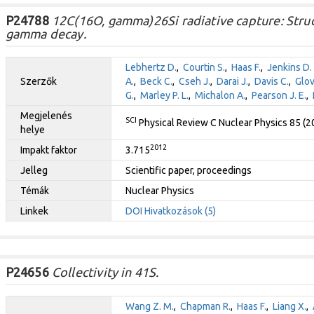
P24788
12C(16O, gamma)26Si radiative capture: Struct
gamma decay.
Lebhertz D.
,
Courtin S.
,
Haas F.
,
Jenkins D. 
Szerzők
A.
,
Beck C.
,
Cseh J.
,
Darai J.
,
Davis C.
,
Glov
G.
,
Marley P. L.
,
Michalon A.
,
Pearson J. E.
,
Megjelenés
SCI
Physical Review C Nuclear Physics 85 (
helye
2012
Impakt faktor
3.715
Jelleg
Scientific paper, proceedings
Témák
Nuclear Physics
Linkek
DOI
Hivatkozások (5)
P24656
Collectivity in 41S.
Wang Z. M.
,
Chapman R.
,
Haas F.
,
Liang X.
,