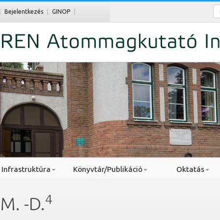
Ke
Bejelentkezés
GINOP
Infrastruktúra
Könyvtár/Publikáció
Oktatás
4
M. -D.