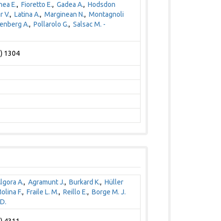
nea E.
,
Fioretto E.
,
Gadea A.
,
Hodsdon
 V.
,
Latina A.
,
Marginean N.
,
Montagnoli
enberg A.
,
Pollarolo G.
,
Salsac M. -
1) 1304
lgora A.
,
Agramunt J.
,
Burkard K.
,
Hüller
olina F.
,
Fraile L. M.
,
Reillo E.
,
Borge M. J.
-D.