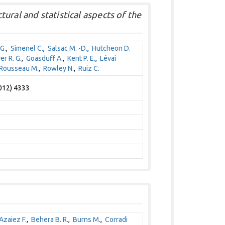
ural and statistical aspects of the
G.
,
Simenel C.
,
Salsac M. -D.
,
Hutcheon D.
er R. G.
,
Goasduff A.
,
Kent P. E.
,
Lévai
Rousseau M.
,
Rowley N.
,
Ruiz C.
2012) 4333
Azaiez F.
,
Behera B. R.
,
Burns M.
,
Corradi