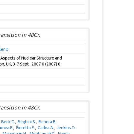
nsition in 48Cr.
er D.
 Aspects of Nuclear Structure and
, UK, 3-7 Sept., 2007 0 (2007) 0
nsition in 48Cr.
,
Beck C.
,
Beghini S.
,
Behera B.
arnea E.
,
Fioretto E.
,
Gadea A.
,
Jenkins D.
,
Marginean N.
,
Montagnoli G.
,
Napoli