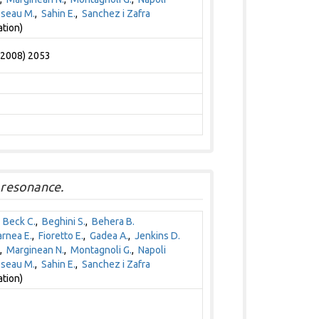
seau M.
,
Sahin E.
,
Sanchez i Zafra
ation)
 (2008) 2053
resonance.
,
Beck C.
,
Beghini S.
,
Behera B.
arnea E.
,
Fioretto E.
,
Gadea A.
,
Jenkins D.
,
Marginean N.
,
Montagnoli G.
,
Napoli
seau M.
,
Sahin E.
,
Sanchez i Zafra
ation)