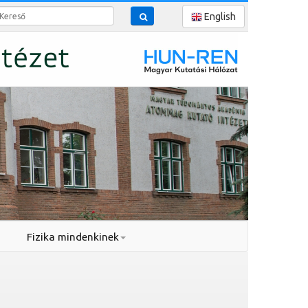
reső
English
Fizika mindenkinek