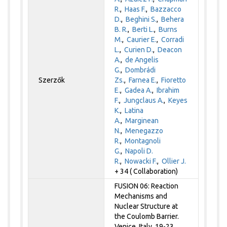
R.
,
Haas F.
,
Bazzacco
D.
,
Beghini S.
,
Behera
B. R.
,
Berti L.
,
Burns
M.
,
Caurier E.
,
Corradi
L.
,
Curien D.
,
Deacon
A.
,
de Angelis
G.
,
Dombrádi
Szerzők
Zs.
,
Farnea E.
,
Fioretto
E.
,
Gadea A.
,
Ibrahim
F.
,
Jungclaus A.
,
Keyes
K.
,
Latina
A.
,
Marginean
N.
,
Menegazzo
R.
,
Montagnoli
G.
,
Napoli D.
R.
,
Nowacki F.
,
Ollier J.
+ 34 ( Collaboration)
FUSION 06: Reaction
Mechanisms and
Nuclear Structure at
the Coulomb Barrier.
Venice, Italy, 19-23