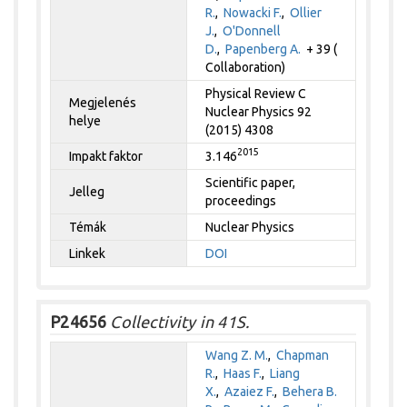
R.
,
Nowacki F.
,
Ollier
J.
,
O'Donnell
D.
,
Papenberg A.
+ 39 (
Collaboration)
Physical Review C
Megjelenés
Nuclear Physics 92
helye
(2015) 4308
2015
Impakt faktor
3.146
Scientific paper,
Jelleg
proceedings
Témák
Nuclear Physics
Linkek
DOI
P24656
Collectivity in 41S.
Wang Z. M.
,
Chapman
R.
,
Haas F.
,
Liang
X.
,
Azaiez F.
,
Behera B.