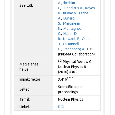
A.
,
Ibrahim
Szerzők
F.
,
Jungclaus A.
,
Keyes
K.
,
Kumar V.
,
Latina
A.
,
Lunardi
S.
,
Marginean
N.
,
Montagnoli
G.
,
Napoli D.
R.
,
Nowacki F.
,
Ollier
J.
,
O'Donnell
D.
,
Papenberg A.
+ 39
(PRISMA Collaboration)
SCI
Physical Review C
Megjelenés
Nuclear Physics 81
helye
(2010) 4305
2010
Impakt faktor
3.416
Scientific paper,
Jelleg
proceedings
Témák
Nuclear Physics
Linkek
DOI