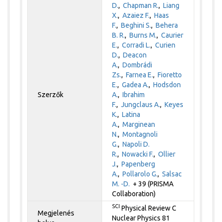
D.
,
Chapman R.
,
Liang
X.
,
Azaiez F.
,
Haas
F.
,
Beghini S.
,
Behera
B. R.
,
Burns M.
,
Caurier
E.
,
Corradi L.
,
Curien
D.
,
Deacon
A.
,
Dombrádi
Zs.
,
Farnea E.
,
Fioretto
E.
,
Gadea A.
,
Hodsdon
Szerzők
A.
,
Ibrahim
F.
,
Jungclaus A.
,
Keyes
K.
,
Latina
A.
,
Marginean
N.
,
Montagnoli
G.
,
Napoli D.
R.
,
Nowacki F.
,
Ollier
J.
,
Papenberg
A.
,
Pollarolo G.
,
Salsac
M. -D.
+ 39 (PRISMA
Collaboration)
SCI
Physical Review C
Megjelenés
Nuclear Physics 81