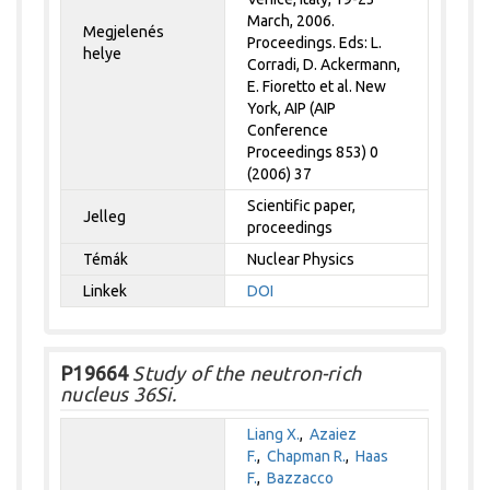
March, 2006.
Megjelenés
Proceedings. Eds: L.
helye
Corradi, D. Ackermann,
E. Fioretto et al. New
York, AIP (AIP
Conference
Proceedings 853) 0
(2006) 37
Scientific paper,
Jelleg
proceedings
Témák
Nuclear Physics
Linkek
DOI
P19664
Study of the neutron-rich
nucleus 36Si.
Liang X.
,
Azaiez
F.
,
Chapman R.
,
Haas
F.
,
Bazzacco