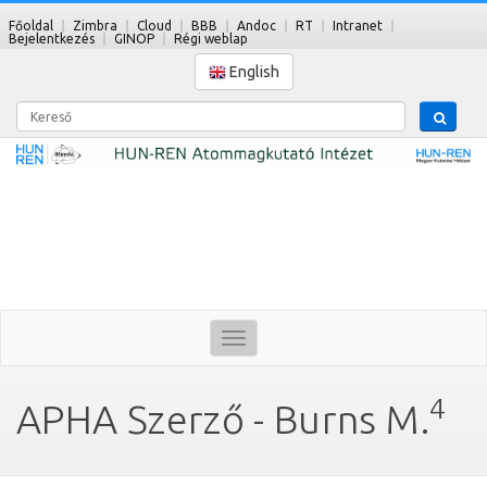
Főoldal
Zimbra
Cloud
BBB
Andoc
RT
Intranet
Bejelentkezés
GINOP
Régi weblap
English
Kereső
Toggle
navigation
4
APHA Szerző - Burns M.