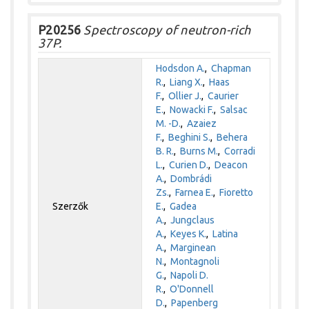
P20256
Spectroscopy of neutron-rich
37P.
Hodsdon A.
,
Chapman
R.
,
Liang X.
,
Haas
F.
,
Ollier J.
,
Caurier
E.
,
Nowacki F.
,
Salsac
M. -D.
,
Azaiez
F.
,
Beghini S.
,
Behera
B. R.
,
Burns M.
,
Corradi
L.
,
Curien D.
,
Deacon
A.
,
Dombrádi
Zs.
,
Farnea E.
,
Fioretto
Szerzők
E.
,
Gadea
A.
,
Jungclaus
A.
,
Keyes K.
,
Latina
A.
,
Marginean
N.
,
Montagnoli
G.
,
Napoli D.
R.
,
O'Donnell
D.
,
Papenberg