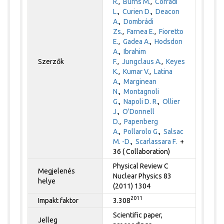
R.
,
Burns M.
,
Corradi
L.
,
Curien D.
,
Deacon
A.
,
Dombrádi
Zs.
,
Farnea E.
,
Fioretto
E.
,
Gadea A.
,
Hodsdon
A.
,
Ibrahim
Szerzők
F.
,
Jungclaus A.
,
Keyes
K.
,
Kumar V.
,
Latina
A.
,
Marginean
N.
,
Montagnoli
G.
,
Napoli D. R.
,
Ollier
J.
,
O'Donnell
D.
,
Papenberg
A.
,
Pollarolo G.
,
Salsac
M. -D.
,
Scarlassara F.
+
36 ( Collaboration)
Physical Review C
Megjelenés
Nuclear Physics 83
helye
(2011) 1304
2011
Impakt faktor
3.308
Scientific paper,
Jelleg