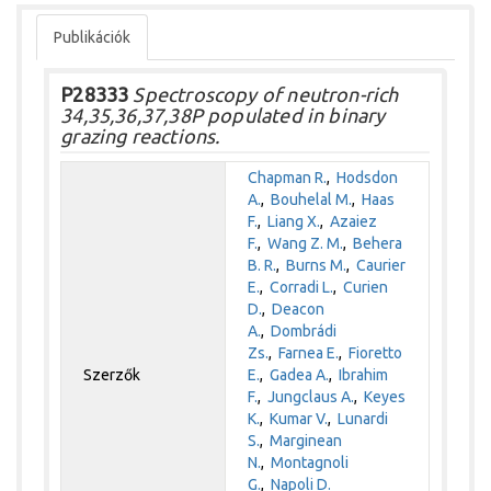
Publikációk
P28333
Spectroscopy of neutron-rich
34,35,36,37,38P populated in binary
grazing reactions.
Chapman R.
,
Hodsdon
A.
,
Bouhelal M.
,
Haas
F.
,
Liang X.
,
Azaiez
F.
,
Wang Z. M.
,
Behera
B. R.
,
Burns M.
,
Caurier
E.
,
Corradi L.
,
Curien
D.
,
Deacon
A.
,
Dombrádi
Zs.
,
Farnea E.
,
Fioretto
Szerzők
E.
,
Gadea A.
,
Ibrahim
F.
,
Jungclaus A.
,
Keyes
K.
,
Kumar V.
,
Lunardi
S.
,
Marginean
N.
,
Montagnoli
G.
,
Napoli D.