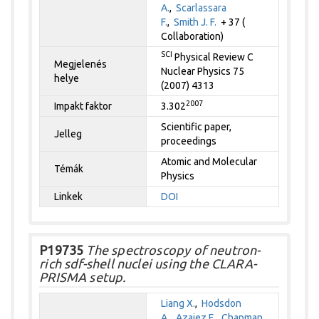
A.
,
Scarlassara
F.
,
Smith J. F.
+ 37 (
Collaboration)
SCI
Physical Review C
Megjelenés
Nuclear Physics 75
helye
(2007) 4313
2007
Impakt faktor
3.302
Scientific paper,
Jelleg
proceedings
Atomic and Molecular
Témák
Physics
Linkek
DOI
P19735
The spectroscopy of neutron-
rich sdf-shell nuclei using the CLARA-
PRISMA setup.
Liang X.
,
Hodsdon
A.
,
Azaiez F.
,
Chapman