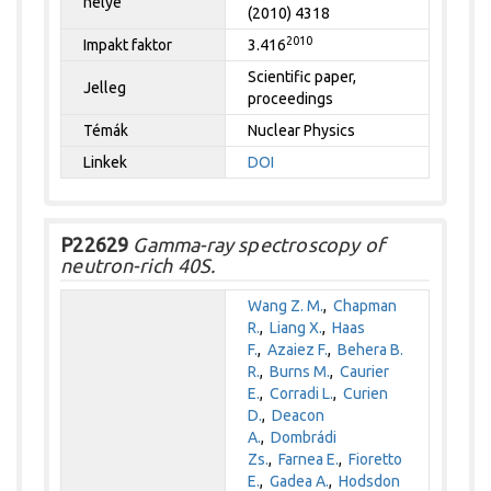
helye
(2010) 4318
2010
Impakt faktor
3.416
Scientific paper,
Jelleg
proceedings
Témák
Nuclear Physics
Linkek
DOI
P22629
Gamma-ray spectroscopy of
neutron-rich 40S.
Wang Z. M.
,
Chapman
R.
,
Liang X.
,
Haas
F.
,
Azaiez F.
,
Behera B.
R.
,
Burns M.
,
Caurier
E.
,
Corradi L.
,
Curien
D.
,
Deacon
A.
,
Dombrádi
Zs.
,
Farnea E.
,
Fioretto
E.
,
Gadea A.
,
Hodsdon