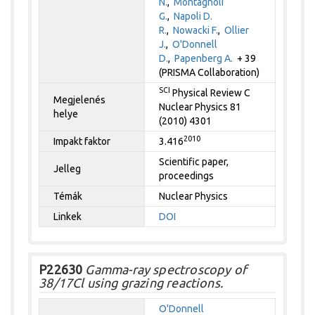
N.
,
Montagnoli
G.
,
Napoli D.
R.
,
Nowacki F.
,
Ollier
J.
,
O'Donnell
D.
,
Papenberg A.
+ 39
(PRISMA Collaboration)
SCI
Physical Review C
Megjelenés
Nuclear Physics 81
helye
(2010) 4301
2010
Impakt faktor
3.416
Scientific paper,
Jelleg
proceedings
Témák
Nuclear Physics
Linkek
DOI
P22630
Gamma-ray spectroscopy of
38/17Cl using grazing reactions.
O'Donnell