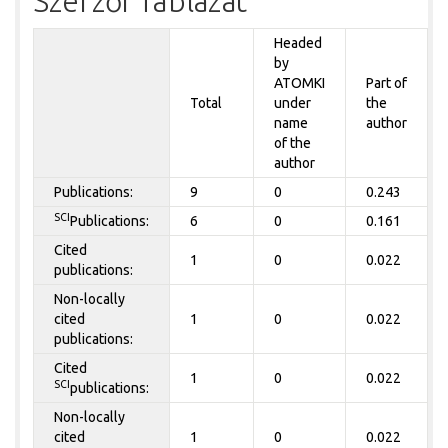
Szerzői Táblázat
Headed
by
ATOMKI
Part of
Total
under
the
name
author
of the
author
Publications:
9
0
0.243
SCI
Publications:
6
0
0.161
Cited
1
0
0.022
publications:
Non-locally
cited
1
0
0.022
publications:
Cited
1
0
0.022
SCI
publications:
Non-locally
cited
1
0
0.022