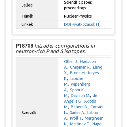
Scientific paper,
Jelleg
proceedings
Témák
Nuclear Physics
Linkek
DOI
Hivatkozások (1)
P18708
Intruder configurations in
neutron-rich P and S isotopes.
Ollier J.
,
Hodsdon
A.
,
Chapman R.
,
Liang
X.
,
Burns M.
,
Keyes
K.
,
Labiche
M.
,
Papenberg
A.
,
Spohr K.
M.
,
Davison M.
,
de
Angelis G.
,
Axiotis
M.
,
Behera B.
,
Corradi
Szerzők
L.
,
Gadea A.
,
Latina
A.
,
Kröll T.
,
Marginean
N.
,
Martinez T.
,
Napoli