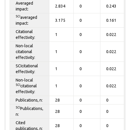
Averaged
2.834
0
0.243
impact:
SCI
averaged
3.175
0
0.161
impact:
Citational
1
0
0.022
effectivity:
Non-local
citational
1
0
0.022
effectivity:
SCIcitational
1
0
0.022
effectivity:
Non-local
SCI
citational
1
0
0.022
effectivity:
Publications, n:
28
0
0
SCI
Publications,
28
0
0
n:
Cited
28
0
0
publications, n: