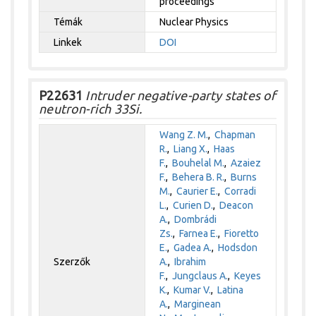
proceedings
Témák
Nuclear Physics
Linkek
DOI
P22631
Intruder negative-party states of
neutron-rich 33Si.
Wang Z. M.
,
Chapman
R.
,
Liang X.
,
Haas
F.
,
Bouhelal M.
,
Azaiez
F.
,
Behera B. R.
,
Burns
M.
,
Caurier E.
,
Corradi
L.
,
Curien D.
,
Deacon
A.
,
Dombrádi
Zs.
,
Farnea E.
,
Fioretto
E.
,
Gadea A.
,
Hodsdon
Szerzők
A.
,
Ibrahim
F.
,
Jungclaus A.
,
Keyes
K.
,
Kumar V.
,
Latina
A.
,
Marginean