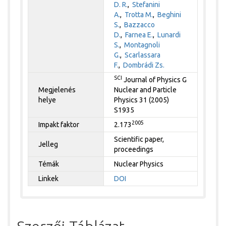
D. R.
,
Stefanini
A.
,
Trotta M.
,
Beghini
S.
,
Bazzacco
D.
,
Farnea E.
,
Lunardi
S.
,
Montagnoli
G.
,
Scarlassara
F.
,
Dombrádi Zs.
SCI
Journal of Physics G
Megjelenés
Nuclear and Particle
helye
Physics 31 (2005)
S1935
2005
Impakt faktor
2.173
Scientific paper,
Jelleg
proceedings
Témák
Nuclear Physics
Linkek
DOI