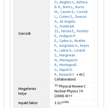
D.
,
Beghini S.
,
Behera
B. R.
,
Berti L.
,
Burns
M.
,
Caurier E.
,
Corradi
L.
,
Curien D.
,
Deacon
A.
,
de Angelis
G.
,
Dombrádi
Zs.
,
Farnea E.
,
Fioretto
Szerzők
E.
,
Hodgson P.
E.
,
Gadea A.
,
Ibrahim
F.
,
Jungclaus A.
,
Keyes
K.
,
Latina A.
,
Lunardi
S.
,
Marginean
N.
,
Menegazzo
R.
,
Montagnoli
G.
,
Napoli D.
R.
,
Nowacki F.
+ 45 (
Collaboration)
SCI
Physical Review C
Megjelenés
Nuclear Physics 74
helye
(2006) 4311
2006
Impakt faktor
3.327