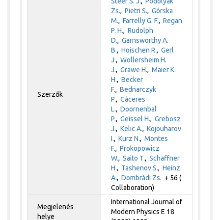
Steer S. J.
,
Podolyák
Zs.
,
Pietri S.
,
Górska
M.
,
Farrelly G. F.
,
Regan
P. H.
,
Rudolph
D.
,
Garnsworthy A.
B.
,
Hoischen R.
,
Gerl
J.
,
Wollersheim H.
J.
,
Grawe H.
,
Maier K.
H.
,
Becker
F.
,
Bednarczyk
Szerzők
P.
,
Cáceres
L.
,
Doornenbal
P.
,
Geissel H.
,
Grebosz
J.
,
Kelic A.
,
Kojouharov
I.
,
Kurz N.
,
Montes
F.
,
Prokopowicz
W.
,
Saito T.
,
Schaffner
H.
,
Tashenov S.
,
Heinz
A.
,
Dombrádi Zs.
+ 56 (
Collaboration)
International Journal of
Megjelenés
Modern Physics E 18
helye