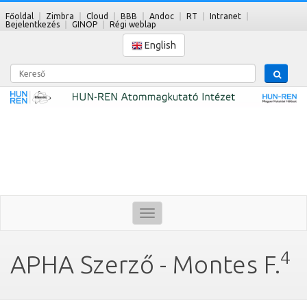
Főoldal
Zimbra
Cloud
BBB
Andoc
RT
Intranet
Bejelentkezés
GINOP
Régi weblap
English
Kereső
Toggle
navigation
4
APHA Szerző - Montes F.