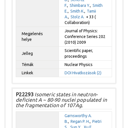
F.
,
Shimbara Y.
,
Smith
E.
,
Smith K.
,
Tamii
A.
,
Stolz A.
+ 33 (
Collaboration)
Journal of Physics:
Megjelenés
Conference Series 202
helye
(2010) 2009
Scientific paper,
Jelleg
proceedings
Témák
Nuclear Physics
Linkek
DOI
Hivatkozások (2)
P22293
Isomeric states in neutron-
deficient A ~ 80-90 nuclei populated in
the fragmentation of 107Ag.
Garnsworthy A.
B.
,
Regan P. H.
,
Pietri
S.
,
Sun Y.
,
Xu F.