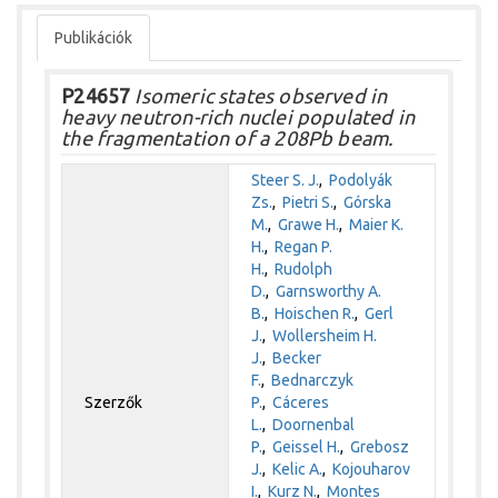
Publikációk
P24657
Isomeric states observed in
heavy neutron-rich nuclei populated in
the fragmentation of a 208Pb beam.
Steer S. J.
,
Podolyák
Zs.
,
Pietri S.
,
Górska
M.
,
Grawe H.
,
Maier K.
H.
,
Regan P.
H.
,
Rudolph
D.
,
Garnsworthy A.
B.
,
Hoischen R.
,
Gerl
J.
,
Wollersheim H.
J.
,
Becker
F.
,
Bednarczyk
Szerzők
P.
,
Cáceres
L.
,
Doornenbal
P.
,
Geissel H.
,
Grebosz
J.
,
Kelic A.
,
Kojouharov
I.
,
Kurz N.
,
Montes