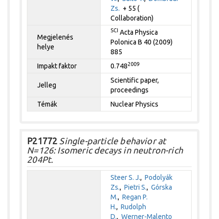
Zs.
+ 55 (
Collaboration)
SCI
Acta Physica
Megjelenés
Polonica B 40 (2009)
helye
885
2009
Impakt faktor
0.748
Scientific paper,
Jelleg
proceedings
Témák
Nuclear Physics
P21772
Single-particle behavior at
N=126: Isomeric decays in neutron-rich
204Pt.
Steer S. J.
,
Podolyák
Zs.
,
Pietri S.
,
Górska
M.
,
Regan P.
H.
,
Rudolph
D.
,
Werner-Malento