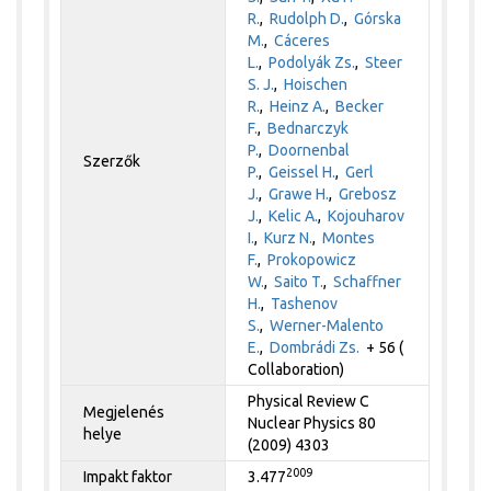
R.
,
Rudolph D.
,
Górska
M.
,
Cáceres
L.
,
Podolyák Zs.
,
Steer
S. J.
,
Hoischen
R.
,
Heinz A.
,
Becker
F.
,
Bednarczyk
P.
,
Doornenbal
Szerzők
P.
,
Geissel H.
,
Gerl
J.
,
Grawe H.
,
Grebosz
J.
,
Kelic A.
,
Kojouharov
I.
,
Kurz N.
,
Montes
F.
,
Prokopowicz
W.
,
Saito T.
,
Schaffner
H.
,
Tashenov
S.
,
Werner-Malento
E.
,
Dombrádi Zs.
+ 56 (
Collaboration)
Physical Review C
Megjelenés
Nuclear Physics 80
helye
(2009) 4303
2009
Impakt faktor
3.477