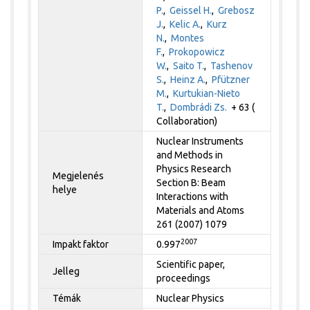
P.
,
Geissel H.
,
Grebosz
J.
,
Kelic A.
,
Kurz
N.
,
Montes
F.
,
Prokopowicz
W.
,
Saito T.
,
Tashenov
S.
,
Heinz A.
,
Pfützner
M.
,
Kurtukian-Nieto
T.
,
Dombrádi Zs.
+ 63 (
Collaboration)
Nuclear Instruments
and Methods in
Physics Research
Megjelenés
Section B: Beam
helye
Interactions with
Materials and Atoms
261 (2007) 1079
2007
Impakt faktor
0.997
Scientific paper,
Jelleg
proceedings
Témák
Nuclear Physics