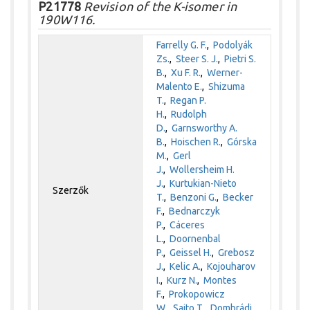
P21778
Revision of the K-isomer in
190W116.
Farrelly G. F.
,
Podolyák
Zs.
,
Steer S. J.
,
Pietri S.
B.
,
Xu F. R.
,
Werner-
Malento E.
,
Shizuma
T.
,
Regan P.
H.
,
Rudolph
D.
,
Garnsworthy A.
B.
,
Hoischen R.
,
Górska
M.
,
Gerl
J.
,
Wollersheim H.
J.
,
Kurtukian-Nieto
Szerzők
T.
,
Benzoni G.
,
Becker
F.
,
Bednarczyk
P.
,
Cáceres
L.
,
Doornenbal
P.
,
Geissel H.
,
Grebosz
J.
,
Kelic A.
,
Kojouharov
I.
,
Kurz N.
,
Montes
F.
,
Prokopowicz
W.
,
Saito T.
,
Dombrádi