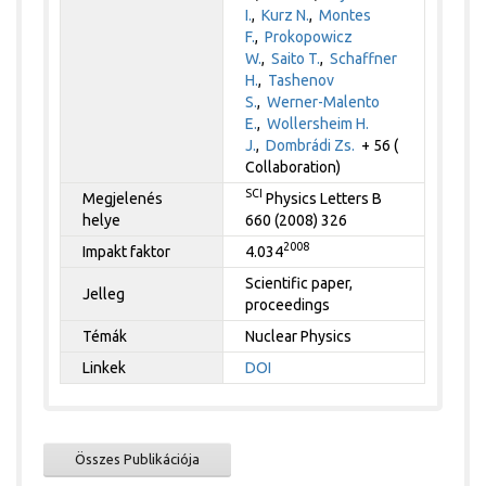
I.
,
Kurz N.
,
Montes
F.
,
Prokopowicz
W.
,
Saito T.
,
Schaffner
H.
,
Tashenov
S.
,
Werner-Malento
E.
,
Wollersheim H.
J.
,
Dombrádi Zs.
+ 56 (
Collaboration)
SCI
Megjelenés
Physics Letters B
helye
660 (2008) 326
2008
Impakt faktor
4.034
Scientific paper,
Jelleg
proceedings
Témák
Nuclear Physics
Linkek
DOI
Összes Publikációja