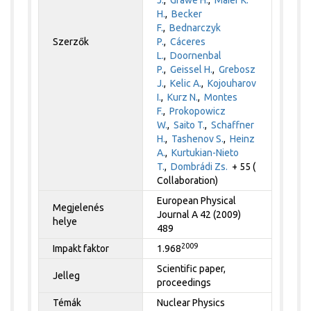
H.
,
Becker
F.
,
Bednarczyk
Szerzők
P.
,
Cáceres
L.
,
Doornenbal
P.
,
Geissel H.
,
Grebosz
J.
,
Kelic A.
,
Kojouharov
I.
,
Kurz N.
,
Montes
F.
,
Prokopowicz
W.
,
Saito T.
,
Schaffner
H.
,
Tashenov S.
,
Heinz
A.
,
Kurtukian-Nieto
T.
,
Dombrádi Zs.
+ 55 (
Collaboration)
European Physical
Megjelenés
Journal A 42 (2009)
helye
489
2009
Impakt faktor
1.968
Scientific paper,
Jelleg
proceedings
Témák
Nuclear Physics