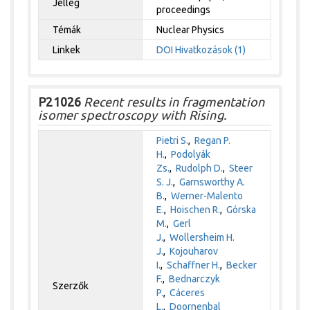
Jelleg
proceedings
Témák
Nuclear Physics
Linkek
DOI
Hivatkozások (1)
P21026
Recent results in fragmentation
isomer spectroscopy with Rising.
Pietri S.
,
Regan P.
H.
,
Podolyák
Zs.
,
Rudolph D.
,
Steer
S. J.
,
Garnsworthy A.
B.
,
Werner-Malento
E.
,
Hoischen R.
,
Górska
M.
,
Gerl
J.
,
Wollersheim H.
J.
,
Kojouharov
I.
,
Schaffner H.
,
Becker
F.
,
Bednarczyk
Szerzők
P.
,
Cáceres
L.
,
Doornenbal