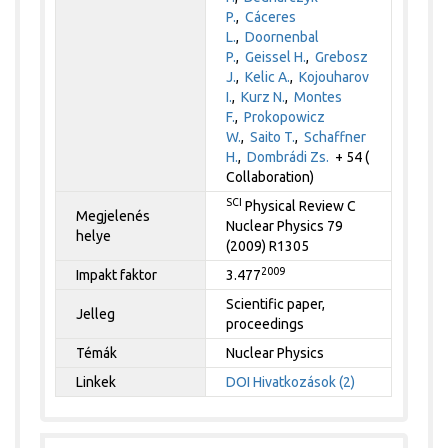
P.
,
Cáceres
L.
,
Doornenbal
P.
,
Geissel H.
,
Grebosz
J.
,
Kelic A.
,
Kojouharov
I.
,
Kurz N.
,
Montes
F.
,
Prokopowicz
W.
,
Saito T.
,
Schaffner
H.
,
Dombrádi Zs.
+ 54 (
Collaboration)
SCI
Physical Review C
Megjelenés
Nuclear Physics 79
helye
(2009) R1305
2009
Impakt faktor
3.477
Scientific paper,
Jelleg
proceedings
Témák
Nuclear Physics
Linkek
DOI
Hivatkozások (2)