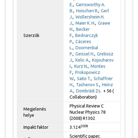
E.
,
Garnsworthy A.
B.
,
Hoischen R.
,
Gerl
J.
,
Wollersheim H.
J.
,
Maier K. H.
,
Grawe
H.
,
Becker
Szerzők
F.
,
Bednarczyk
P.
,
Cáceres
L.
,
Doornenbal
P.
,
Geissel H.
,
Grebosz
J.
,
Kelic A.
,
Kojouharov
I.
,
Kurz N.
,
Montes
F.
,
Prokopowicz
W.
,
Saito T.
,
Schaffner
H.
,
Tashenov S.
,
Heinz
A.
,
Dombrádi Zs.
+ 56 (
Collaboration)
Physical Review C
Megjelenés
Nuclear Physics 78
helye
(2008) R1302
2008
Impakt faktor
3.124
Scientific paper,