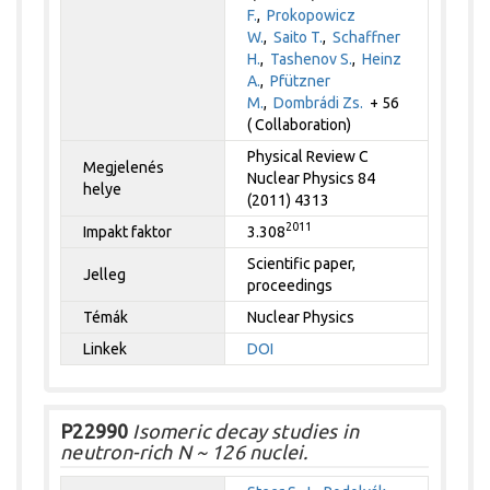
F.
,
Prokopowicz
W.
,
Saito T.
,
Schaffner
H.
,
Tashenov S.
,
Heinz
A.
,
Pfützner
M.
,
Dombrádi Zs.
+ 56
( Collaboration)
Physical Review C
Megjelenés
Nuclear Physics 84
helye
(2011) 4313
2011
Impakt faktor
3.308
Scientific paper,
Jelleg
proceedings
Témák
Nuclear Physics
Linkek
DOI
P22990
Isomeric decay studies in
neutron-rich N ~ 126 nuclei.