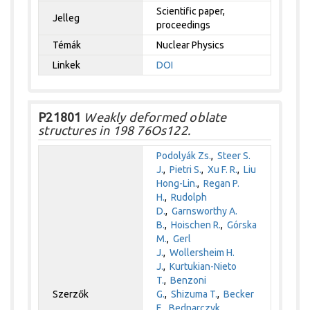
Scientific paper,
Jelleg
proceedings
Témák
Nuclear Physics
Linkek
DOI
P21801
Weakly deformed oblate
structures in 198 76Os122.
Podolyák Zs.
,
Steer S.
J.
,
Pietri S.
,
Xu F. R.
,
Liu
Hong-Lin.
,
Regan P.
H.
,
Rudolph
D.
,
Garnsworthy A.
B.
,
Hoischen R.
,
Górska
M.
,
Gerl
J.
,
Wollersheim H.
J.
,
Kurtukian-Nieto
T.
,
Benzoni
Szerzők
G.
,
Shizuma T.
,
Becker
F.
,
Bednarczyk