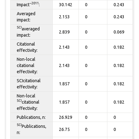
~2011
Impact
:
30.142
0
0.243
Averaged
2.153
0
0.243
impact:
SCI
averaged
2.839
0
0.069
impact:
Citational
2.143
0
0.182
effectivity:
Non-local
citational
2.143
0
0.182
effectivity:
SCIcitational
1.857
0
0.182
effectivity:
Non-local
SCI
citational
1.857
0
0.182
effectivity:
Publications, n:
26.929
0
0
SCI
Publications,
26.75
0
0
n: