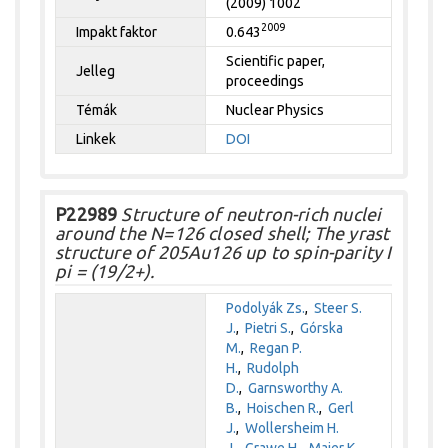
(2009) 1002
2009
Impakt faktor
0.643
Scientific paper,
Jelleg
proceedings
Témák
Nuclear Physics
Linkek
DOI
P22989
Structure of neutron-rich nuclei
around the N=126 closed shell; The yrast
structure of 205Au126 up to spin-parity I
pi = (19/2+).
Podolyák Zs.
,
Steer S.
J.
,
Pietri S.
,
Górska
M.
,
Regan P.
H.
,
Rudolph
D.
,
Garnsworthy A.
B.
,
Hoischen R.
,
Gerl
J.
,
Wollersheim H.
J.
,
Grawe H.
,
Maier K.