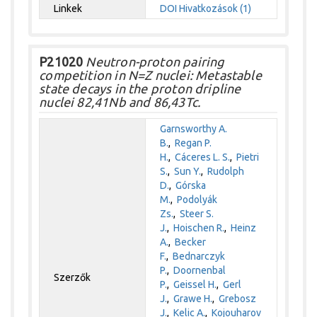
Linkek
DOI
Hivatkozások (1)
P21020
Neutron-proton pairing
competition in N=Z nuclei: Metastable
state decays in the proton dripline
nuclei 82,41Nb and 86,43Tc.
Garnsworthy A.
B.
,
Regan P.
H.
,
Cáceres L. S.
,
Pietri
S.
,
Sun Y.
,
Rudolph
D.
,
Górska
M.
,
Podolyák
Zs.
,
Steer S.
J.
,
Hoischen R.
,
Heinz
A.
,
Becker
F.
,
Bednarczyk
P.
,
Doornenbal
Szerzők
P.
,
Geissel H.
,
Gerl
J.
,
Grawe H.
,
Grebosz
J.
,
Kelic A.
,
Kojouharov