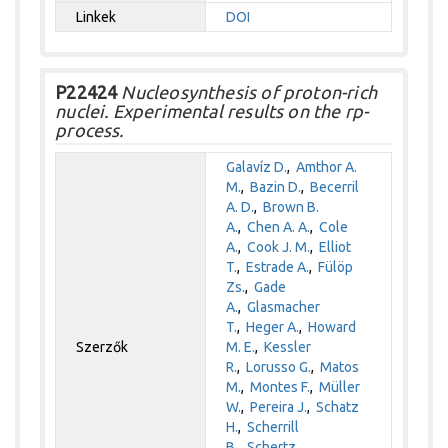
Linkek
DOI
P22424
Nucleosynthesis of proton-rich
nuclei. Experimental results on the rp-
process.
Galavíz D.
,
Amthor A.
M.
,
Bazin D.
,
Becerril
A. D.
,
Brown B.
A.
,
Chen A. A.
,
Cole
A.
,
Cook J. M.
,
Elliot
T.
,
Estrade A.
,
Fülöp
Zs.
,
Gade
A.
,
Glasmacher
T.
,
Heger A.
,
Howard
Szerzők
M. E.
,
Kessler
R.
,
Lorusso G.
,
Matos
M.
,
Montes F.
,
Müller
W.
,
Pereira J.
,
Schatz
H.
,
Scherrill
B.
,
Schertz