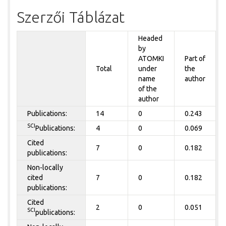
Szerzői Táblázat
Headed
by
ATOMKI
Part of
Total
under
the
name
author
of the
author
Publications:
14
0
0.243
SCI
Publications:
4
0
0.069
Cited
7
0
0.182
publications:
Non-locally
cited
7
0
0.182
publications:
Cited
2
0
0.051
SCI
publications: