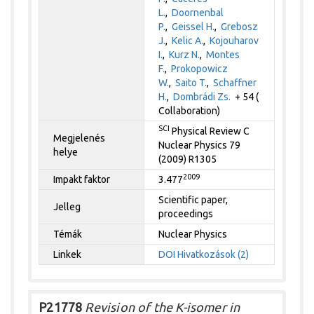
L.
,
Doornenbal
P.
,
Geissel H.
,
Grebosz
J.
,
Kelic A.
,
Kojouharov
I.
,
Kurz N.
,
Montes
F.
,
Prokopowicz
W.
,
Saito T.
,
Schaffner
H.
,
Dombrádi Zs.
+ 54 (
Collaboration)
SCI
Physical Review C
Megjelenés
Nuclear Physics 79
helye
(2009) R1305
2009
Impakt faktor
3.477
Scientific paper,
Jelleg
proceedings
Témák
Nuclear Physics
Linkek
DOI
Hivatkozások (2)
P21778
Revision of the K-isomer in