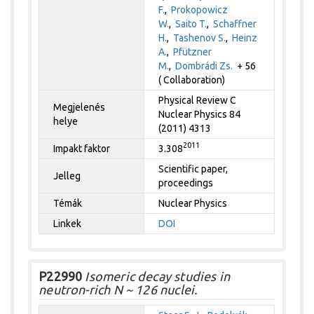
F.
,
Prokopowicz
W.
,
Saito T.
,
Schaffner
H.
,
Tashenov S.
,
Heinz
A.
,
Pfützner
M.
,
Dombrádi Zs.
+ 56
( Collaboration)
Physical Review C
Megjelenés
Nuclear Physics 84
helye
(2011) 4313
2011
Impakt faktor
3.308
Scientific paper,
Jelleg
proceedings
Témák
Nuclear Physics
Linkek
DOI
P22990
Isomeric decay studies in
neutron-rich N ~ 126 nuclei.