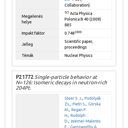
Collaboration)
SCI
Acta Physica
Megjelenés
Polonica B 40 (2009)
helye
885
2009
Impakt faktor
0.748
Scientific paper,
Jelleg
proceedings
Témák
Nuclear Physics
P21772
Single-particle behavior at
N=126: Isomeric decays in neutron-rich
204Pt.
Steer S. J.
,
Podolyák
Zs.
,
Pietri S.
,
Górska
M.
,
Regan P.
H.
,
Rudolph
D.
,
Werner-Malento
E.
,
Garnsworthy A.