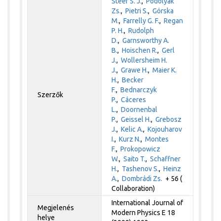
Steer S. J.
,
Podolyák
Zs.
,
Pietri S.
,
Górska
M.
,
Farrelly G. F.
,
Regan
P. H.
,
Rudolph
D.
,
Garnsworthy A.
B.
,
Hoischen R.
,
Gerl
J.
,
Wollersheim H.
J.
,
Grawe H.
,
Maier K.
H.
,
Becker
F.
,
Bednarczyk
Szerzők
P.
,
Cáceres
L.
,
Doornenbal
P.
,
Geissel H.
,
Grebosz
J.
,
Kelic A.
,
Kojouharov
I.
,
Kurz N.
,
Montes
F.
,
Prokopowicz
W.
,
Saito T.
,
Schaffner
H.
,
Tashenov S.
,
Heinz
A.
,
Dombrádi Zs.
+ 56 (
Collaboration)
International Journal of
Megjelenés
Modern Physics E 18
helye