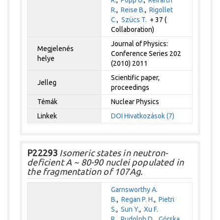
R.
,
Reise B.
,
Rigollet
C.
,
Szücs T.
+ 37 (
Collaboration)
Journal of Physics:
Megjelenés
Conference Series 202
helye
(2010) 2011
Scientific paper,
Jelleg
proceedings
Témák
Nuclear Physics
Linkek
DOI
Hivatkozások (7)
P22293
Isomeric states in neutron-
deficient A ~ 80-90 nuclei populated in
the fragmentation of 107Ag.
Garnsworthy A.
B.
,
Regan P. H.
,
Pietri
S.
,
Sun Y.
,
Xu F.
R.
,
Rudolph D.
,
Górska