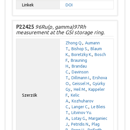
Linkek
DOI
P22425
96Ru(p, gamma)97Rh
measurement at the GSI storage ring.
Zhong Q.
,
Aumann
T.
,
Bishop S.
,
Blaum
K.
,
Boretzky K.
,
Bosch
F.
,
Brauning
H.
,
Brandau
C.
,
Davinson
T.
,
Dillmann I.
,
Ershova
O.
,
Geissel H.
,
Gyürky
Gy.
,
Heil M.
,
Kappeler
Szerzők
F.
,
Kelic
A.
,
Kozhuharov
C.
,
Langer C.
,
Le Bleis
T.
,
Litvinov Yu.
A.
,
Lotay G.
,
Marganiec
J.
,
Petridis N.
,
Plag
R.
,
Popp U.
,
Reifarth