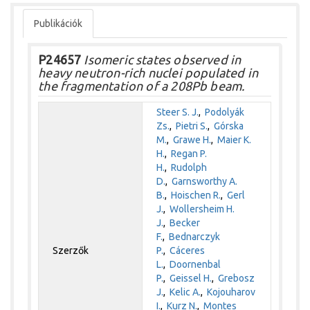
Publikációk
P24657
Isomeric states observed in
heavy neutron-rich nuclei populated in
the fragmentation of a 208Pb beam.
Steer S. J.
,
Podolyák
Zs.
,
Pietri S.
,
Górska
M.
,
Grawe H.
,
Maier K.
H.
,
Regan P.
H.
,
Rudolph
D.
,
Garnsworthy A.
B.
,
Hoischen R.
,
Gerl
J.
,
Wollersheim H.
J.
,
Becker
F.
,
Bednarczyk
Szerzők
P.
,
Cáceres
L.
,
Doornenbal
P.
,
Geissel H.
,
Grebosz
J.
,
Kelic A.
,
Kojouharov
I.
,
Kurz N.
,
Montes