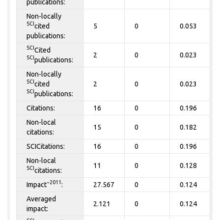
publications:
Non-locally
SCI
cited
5
0
0.053
publications:
SCI
Cited
2
0
0.023
SCI
publications:
Non-locally
SCI
cited
2
0
0.023
SCI
publications:
Citations:
16
0
0.196
Non-local
15
0
0.182
citations:
SCICitations:
16
0
0.196
Non-local
11
0
0.128
SCI
citations:
~2011
Impact
:
27.567
0
0.124
Averaged
2.121
0
0.124
impact: