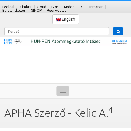
Főoldal
Zimbra
Cloud
BBB
Andoc
RT
Intranet
Bejelentkezés
GINOP
Régi weblap
English
Kereső
Toggle
navigation
4
APHA Szerző - Kelic A.