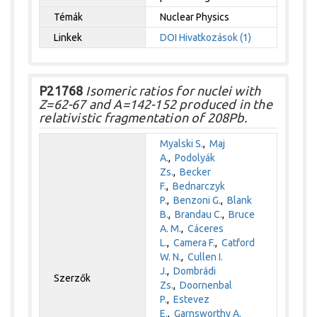
Témák
Nuclear Physics
Linkek
DOI
Hivatkozások (1)
P21768
Isomeric ratios for nuclei with
Z=62-67 and A=142-152 produced in the
relativistic fragmentation of 208Pb.
Myalski S.
,
Maj
A.
,
Podolyák
Zs.
,
Becker
F.
,
Bednarczyk
P.
,
Benzoni G.
,
Blank
B.
,
Brandau C.
,
Bruce
A. M.
,
Cáceres
L.
,
Camera F.
,
Catford
W. N.
,
Cullen I.
J.
,
Dombrádi
Szerzők
Zs.
,
Doornenbal
P.
,
Estevez
E.
,
Garnsworthy A.