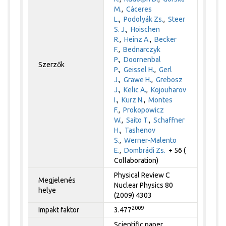
M.
,
Cáceres
L.
,
Podolyák Zs.
,
Steer
S. J.
,
Hoischen
R.
,
Heinz A.
,
Becker
F.
,
Bednarczyk
P.
,
Doornenbal
Szerzők
P.
,
Geissel H.
,
Gerl
J.
,
Grawe H.
,
Grebosz
J.
,
Kelic A.
,
Kojouharov
I.
,
Kurz N.
,
Montes
F.
,
Prokopowicz
W.
,
Saito T.
,
Schaffner
H.
,
Tashenov
S.
,
Werner-Malento
E.
,
Dombrádi Zs.
+ 56 (
Collaboration)
Physical Review C
Megjelenés
Nuclear Physics 80
helye
(2009) 4303
2009
Impakt faktor
3.477
Scientific paper,