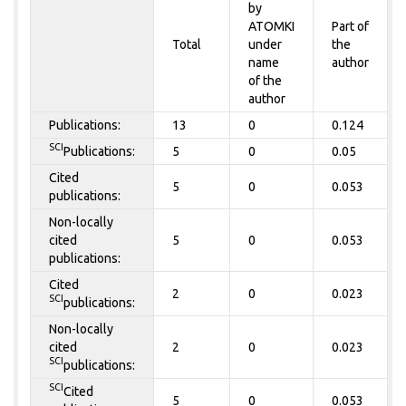
by
ATOMKI
Part of
Total
under
the
name
author
of the
author
Publications:
13
0
0.124
SCI
Publications:
5
0
0.05
Cited
5
0
0.053
publications:
Non-locally
cited
5
0
0.053
publications:
Cited
2
0
0.023
SCI
publications:
Non-locally
cited
2
0
0.023
SCI
publications:
SCI
Cited
5
0
0.053