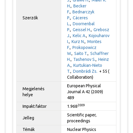
H.
,
Becker
F.
,
Bednarczyk
Szerzők
P.
,
Cáceres
L.
,
Doornenbal
P.
,
Geissel H.
,
Grebosz
J.
,
Kelic A.
,
Kojouharov
I.
,
Kurz N.
,
Montes
F.
,
Prokopowicz
W.
,
Saito T.
,
Schaffner
H.
,
Tashenov S.
,
Heinz
A.
,
Kurtukian-Nieto
T.
,
Dombrádi Zs.
+ 55 (
Collaboration)
European Physical
Megjelenés
Journal A 42 (2009)
helye
489
2009
Impakt faktor
1.968
Scientific paper,
Jelleg
proceedings
Témák
Nuclear Physics