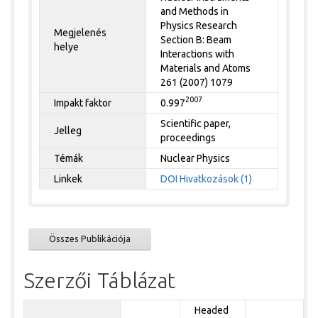
and Methods in
Physics Research
Megjelenés
Section B: Beam
helye
Interactions with
Materials and Atoms
261 (2007) 1079
2007
Impakt faktor
0.997
Scientific paper,
Jelleg
proceedings
Témák
Nuclear Physics
Linkek
DOI
Hivatkozások (1)
Összes Publikációja
Szerzői Táblázat
Headed