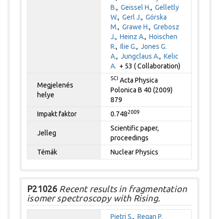
B.
,
Geissel H.
,
Gelletly
W.
,
Gerl J.
,
Górska
M.
,
Grawe H.
,
Grebosz
J.
,
Heinz A.
,
Hoischen
R.
,
Ilie G.
,
Jones G.
A.
,
Jungclaus A.
,
Kelic
A.
+ 53 ( Collaboration)
SCI
Acta Physica
Megjelenés
Polonica B 40 (2009)
helye
879
2009
Impakt faktor
0.748
Scientific paper,
Jelleg
proceedings
Témák
Nuclear Physics
P21026
Recent results in fragmentation
isomer spectroscopy with Rising.
Pietri S.
,
Regan P.