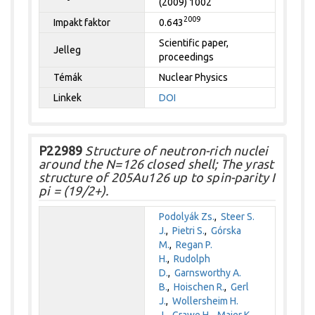
(2009) 1002
2009
Impakt faktor
0.643
Scientific paper,
Jelleg
proceedings
Témák
Nuclear Physics
Linkek
DOI
P22989
Structure of neutron-rich nuclei
around the N=126 closed shell; The yrast
structure of 205Au126 up to spin-parity I
pi = (19/2+).
Podolyák Zs.
,
Steer S.
J.
,
Pietri S.
,
Górska
M.
,
Regan P.
H.
,
Rudolph
D.
,
Garnsworthy A.
B.
,
Hoischen R.
,
Gerl
J.
,
Wollersheim H.
J.
,
Grawe H.
,
Maier K.