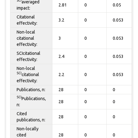
SCI
averaged
2.81
0
0.05
impact:
Citational
3.2
0
0.053
effectivity:
Non-local
citational
3
0
0.053
effectivity:
SCIcitational
2.4
0
0.053
effectivity:
Non-local
SCI
citational
2.2
0
0.053
effectivity:
Publications, n:
28
0
0
SCI
Publications,
28
0
0
n:
Cited
28
0
0
publications, n:
Non-locally
cited
28
0
0