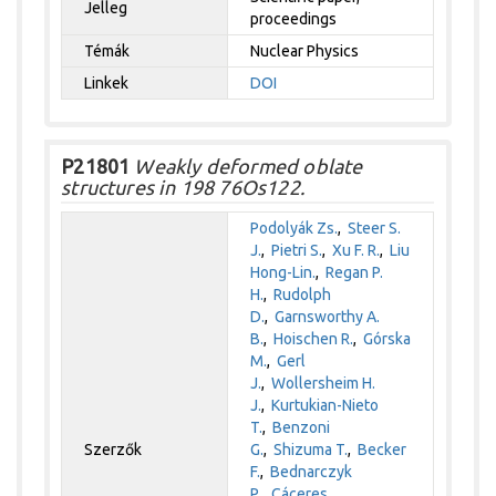
Jelleg
proceedings
Témák
Nuclear Physics
Linkek
DOI
P21801
Weakly deformed oblate
structures in 198 76Os122.
Podolyák Zs.
,
Steer S.
J.
,
Pietri S.
,
Xu F. R.
,
Liu
Hong-Lin.
,
Regan P.
H.
,
Rudolph
D.
,
Garnsworthy A.
B.
,
Hoischen R.
,
Górska
M.
,
Gerl
J.
,
Wollersheim H.
J.
,
Kurtukian-Nieto
T.
,
Benzoni
Szerzők
G.
,
Shizuma T.
,
Becker
F.
,
Bednarczyk
P.
,
Cáceres