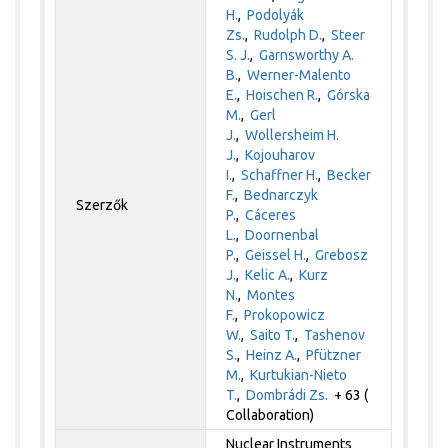
H.
,
Podolyák
Zs.
,
Rudolph D.
,
Steer
S. J.
,
Garnsworthy A.
B.
,
Werner-Malento
E.
,
Hoischen R.
,
Górska
M.
,
Gerl
J.
,
Wollersheim H.
J.
,
Kojouharov
I.
,
Schaffner H.
,
Becker
F.
,
Bednarczyk
Szerzők
P.
,
Cáceres
L.
,
Doornenbal
P.
,
Geissel H.
,
Grebosz
J.
,
Kelic A.
,
Kurz
N.
,
Montes
F.
,
Prokopowicz
W.
,
Saito T.
,
Tashenov
S.
,
Heinz A.
,
Pfützner
M.
,
Kurtukian-Nieto
T.
,
Dombrádi Zs.
+ 63 (
Collaboration)
Nuclear Instruments