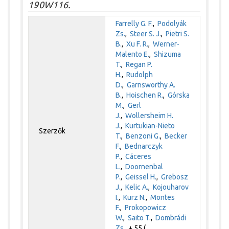
190W116.
Farrelly G. F.
,
Podolyák
Zs.
,
Steer S. J.
,
Pietri S.
B.
,
Xu F. R.
,
Werner-
Malento E.
,
Shizuma
T.
,
Regan P.
H.
,
Rudolph
D.
,
Garnsworthy A.
B.
,
Hoischen R.
,
Górska
M.
,
Gerl
J.
,
Wollersheim H.
J.
,
Kurtukian-Nieto
Szerzők
T.
,
Benzoni G.
,
Becker
F.
,
Bednarczyk
P.
,
Cáceres
L.
,
Doornenbal
P.
,
Geissel H.
,
Grebosz
J.
,
Kelic A.
,
Kojouharov
I.
,
Kurz N.
,
Montes
F.
,
Prokopowicz
W.
,
Saito T.
,
Dombrádi
Zs.
+ 55 (