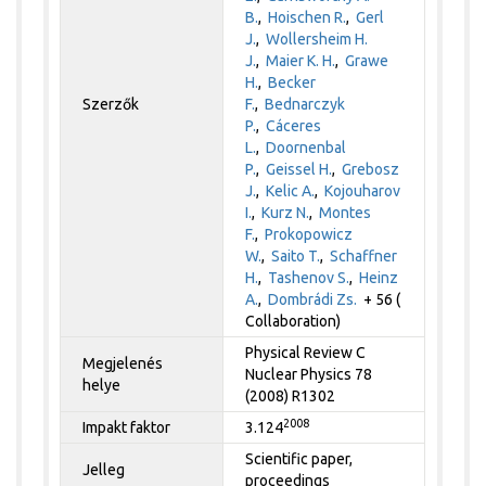
B.
,
Hoischen R.
,
Gerl
J.
,
Wollersheim H.
J.
,
Maier K. H.
,
Grawe
H.
,
Becker
Szerzők
F.
,
Bednarczyk
P.
,
Cáceres
L.
,
Doornenbal
P.
,
Geissel H.
,
Grebosz
J.
,
Kelic A.
,
Kojouharov
I.
,
Kurz N.
,
Montes
F.
,
Prokopowicz
W.
,
Saito T.
,
Schaffner
H.
,
Tashenov S.
,
Heinz
A.
,
Dombrádi Zs.
+ 56 (
Collaboration)
Physical Review C
Megjelenés
Nuclear Physics 78
helye
(2008) R1302
2008
Impakt faktor
3.124
Scientific paper,
Jelleg
proceedings