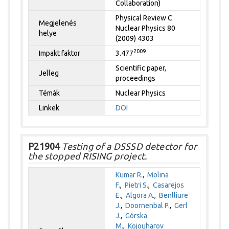
Collaboration)
Physical Review C
Megjelenés
Nuclear Physics 80
helye
(2009) 4303
2009
Impakt faktor
3.477
Scientific paper,
Jelleg
proceedings
Témák
Nuclear Physics
Linkek
DOI
P21904
Testing of a DSSSD detector for
the stopped RISING project.
Kumar R.
,
Molina
F.
,
Pietri S.
,
Casarejos
E.
,
Algora A.
,
Benlliure
J.
,
Doornenbal P.
,
Gerl
J.
,
Górska
M.
,
Kojouharov