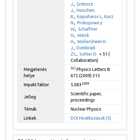
J.
,
Grebosz
J.
,
Hoischen
R.
,
Kojouharov I.
,
Kurz
N.
,
Prokopowicz
W.
,
Schaffner
H.
,
Weick
H.
,
Wollersheim H.
J.
,
Dombrádi
Zs.
,
Sohler D.
+ 51 (
Collaboration)
SCI
Megjelenés
Physics Letters B
helye
672 (2009) 313
2009
Impakt faktor
5.083
Scientific paper,
Jelleg
proceedings
Témák
Nuclear Physics
Linkek
DOI
Hivatkozások (5)