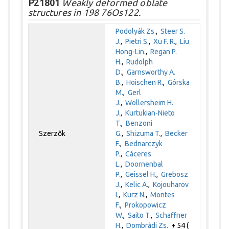
P21801
Weakly deformed oblate
structures in 198 76Os122.
Podolyák Zs.
,
Steer S.
J.
,
Pietri S.
,
Xu F. R.
,
Liu
Hong-Lin.
,
Regan P.
H.
,
Rudolph
D.
,
Garnsworthy A.
B.
,
Hoischen R.
,
Górska
M.
,
Gerl
J.
,
Wollersheim H.
J.
,
Kurtukian-Nieto
T.
,
Benzoni
Szerzők
G.
,
Shizuma T.
,
Becker
F.
,
Bednarczyk
P.
,
Cáceres
L.
,
Doornenbal
P.
,
Geissel H.
,
Grebosz
J.
,
Kelic A.
,
Kojouharov
I.
,
Kurz N.
,
Montes
F.
,
Prokopowicz
W.
,
Saito T.
,
Schaffner
H.
,
Dombrádi Zs.
+ 54 (