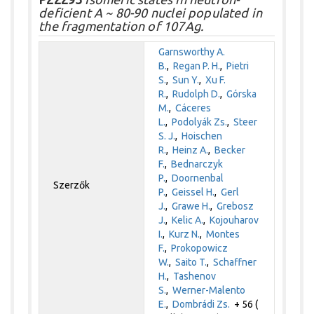
deficient A ~ 80-90 nuclei populated in
the fragmentation of 107Ag.
Garnsworthy A.
B.
,
Regan P. H.
,
Pietri
S.
,
Sun Y.
,
Xu F.
R.
,
Rudolph D.
,
Górska
M.
,
Cáceres
L.
,
Podolyák Zs.
,
Steer
S. J.
,
Hoischen
R.
,
Heinz A.
,
Becker
F.
,
Bednarczyk
P.
,
Doornenbal
Szerzők
P.
,
Geissel H.
,
Gerl
J.
,
Grawe H.
,
Grebosz
J.
,
Kelic A.
,
Kojouharov
I.
,
Kurz N.
,
Montes
F.
,
Prokopowicz
W.
,
Saito T.
,
Schaffner
H.
,
Tashenov
S.
,
Werner-Malento
E.
,
Dombrádi Zs.
+ 56 (