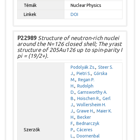
Témák
Nuclear Physics
Linkek
DOI
P22989
Structure of neutron-rich nuclei
around the N=126 closed shell; The yrast
structure of 205Au126 up to spin-parity I
pi = (19/2+).
Podolyák Zs.
,
Steer S.
J.
,
Pietri S.
,
Górska
M.
,
Regan P.
H.
,
Rudolph
D.
,
Garnsworthy A.
B.
,
Hoischen R.
,
Gerl
J.
,
Wollersheim H.
J.
,
Grawe H.
,
Maier K.
H.
,
Becker
F.
,
Bednarczyk
Szerzők
P.
,
Cáceres
L.
,
Doornenbal