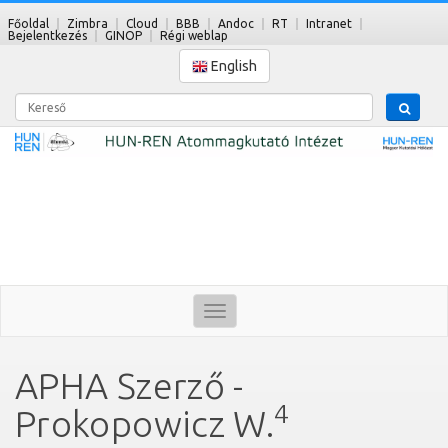
Főoldal
Zimbra
Cloud
BBB
Andoc
RT
Intranet
Bejelentkezés
GINOP
Régi weblap
English
Kereső
Toggle
navigation
APHA Szerző -
4
Prokopowicz W.