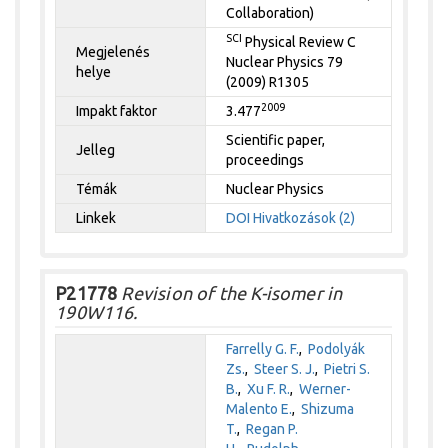
Collaboration)
SCI
Physical Review C
Megjelenés
Nuclear Physics 79
helye
(2009) R1305
2009
Impakt faktor
3.477
Scientific paper,
Jelleg
proceedings
Témák
Nuclear Physics
Linkek
DOI
Hivatkozások (2)
P21778
Revision of the K-isomer in
190W116.
Farrelly G. F.
,
Podolyák
Zs.
,
Steer S. J.
,
Pietri S.
B.
,
Xu F. R.
,
Werner-
Malento E.
,
Shizuma
T.
,
Regan P.