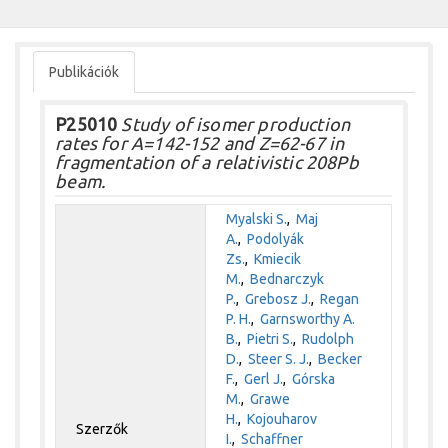
Publikációk
P25010
Study of isomer production
rates for A=142-152 and Z=62-67 in
fragmentation of a relativistic 208Pb
beam.
Myalski S.
,
Maj
A.
,
Podolyák
Zs.
,
Kmiecik
M.
,
Bednarczyk
P.
,
Grebosz J.
,
Regan
P. H.
,
Garnsworthy A.
B.
,
Pietri S.
,
Rudolph
D.
,
Steer S. J.
,
Becker
F.
,
Gerl J.
,
Górska
M.
,
Grawe
H.
,
Kojouharov
Szerzők
I.
,
Schaffner