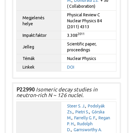
M.
,
Dombrádi Zs.
+ 56
( Collaboration)
Physical Review C
Megjelenés
Nuclear Physics 84
helye
(2011) 4313
2011
Impakt faktor
3.308
Scientific paper,
Jelleg
proceedings
Témák
Nuclear Physics
Linkek
DOI
P22990
Isomeric decay studies in
neutron-rich N ~ 126 nuclei.
Steer S. J.
,
Podolyák
Zs.
,
Pietri S.
,
Górska
M.
,
Farrelly G. F.
,
Regan
P. H.
,
Rudolph
D.
,
Garnsworthy A.