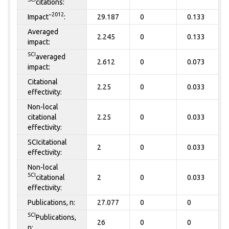
citations:
~2012
Impact
:
29.187
0
0.133
Averaged
2.245
0
0.133
impact:
SCI
averaged
2.612
0
0.073
impact:
Citational
2.25
0
0.033
effectivity:
Non-local
citational
2.25
0
0.033
effectivity:
SCIcitational
2
0
0.033
effectivity:
Non-local
SCI
citational
2
0
0.033
effectivity:
Publications, n:
27.077
0
0
SCI
Publications,
26
0
0
n: