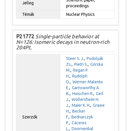
Scientific paper,
Jelleg
proceedings
Témák
Nuclear Physics
P21772
Single-particle behavior at
N=126: Isomeric decays in neutron-rich
204Pt.
Steer S. J.
,
Podolyák
Zs.
,
Pietri S.
,
Górska
M.
,
Regan P.
H.
,
Rudolph
D.
,
Werner-Malento
E.
,
Garnsworthy A.
B.
,
Hoischen R.
,
Gerl
J.
,
Wollersheim H.
J.
,
Maier K. H.
,
Grawe
H.
,
Becker
Szerzők
F.
,
Bednarczyk
P.
,
Cáceres
L.
,
Doornenbal