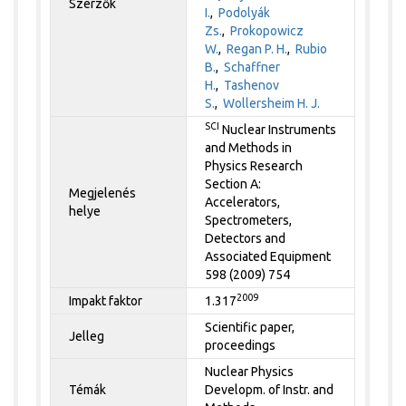
Szerzők
I.
,
Podolyák
Zs.
,
Prokopowicz
W.
,
Regan P. H.
,
Rubio
B.
,
Schaffner
H.
,
Tashenov
S.
,
Wollersheim H. J.
SCI
Nuclear Instruments
and Methods in
Physics Research
Section A:
Megjelenés
Accelerators,
helye
Spectrometers,
Detectors and
Associated Equipment
598 (2009) 754
2009
Impakt faktor
1.317
Scientific paper,
Jelleg
proceedings
Nuclear Physics
Témák
Developm. of Instr. and