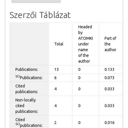
Szerzői Táblázat
Headed
by
ATOMKI
Part of
Total
under
the
name
author
of the
author
Publications:
13
0
0.133
SCI
Publications:
6
0
0.073
Cited
4
0
0.033
publications:
Non-locally
cited
4
0
0.033
publications:
Cited
2
0
0.016
SCI
publications: