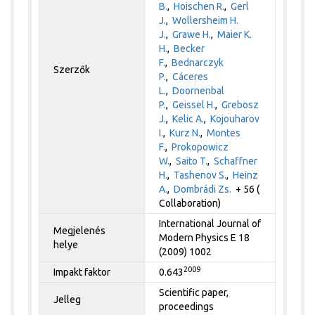
B.
,
Hoischen R.
,
Gerl
J.
,
Wollersheim H.
J.
,
Grawe H.
,
Maier K.
H.
,
Becker
F.
,
Bednarczyk
Szerzők
P.
,
Cáceres
L.
,
Doornenbal
P.
,
Geissel H.
,
Grebosz
J.
,
Kelic A.
,
Kojouharov
I.
,
Kurz N.
,
Montes
F.
,
Prokopowicz
W.
,
Saito T.
,
Schaffner
H.
,
Tashenov S.
,
Heinz
A.
,
Dombrádi Zs.
+ 56 (
Collaboration)
International Journal of
Megjelenés
Modern Physics E 18
helye
(2009) 1002
2009
Impakt faktor
0.643
Scientific paper,
Jelleg
proceedings