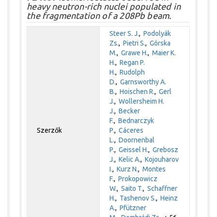
heavy neutron-rich nuclei populated in
the fragmentation of a 208Pb beam.
Steer S. J.
,
Podolyák
Zs.
,
Pietri S.
,
Górska
M.
,
Grawe H.
,
Maier K.
H.
,
Regan P.
H.
,
Rudolph
D.
,
Garnsworthy A.
B.
,
Hoischen R.
,
Gerl
J.
,
Wollersheim H.
J.
,
Becker
F.
,
Bednarczyk
Szerzők
P.
,
Cáceres
L.
,
Doornenbal
P.
,
Geissel H.
,
Grebosz
J.
,
Kelic A.
,
Kojouharov
I.
,
Kurz N.
,
Montes
F.
,
Prokopowicz
W.
,
Saito T.
,
Schaffner
H.
,
Tashenov S.
,
Heinz
A.
,
Pfützner