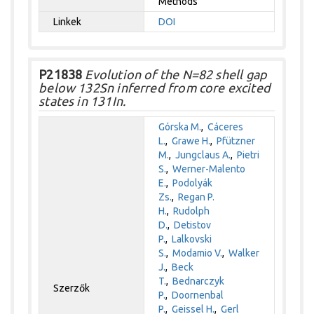
Methods
Linkek
DOI
P21838
Evolution of the N=82 shell gap
below 132Sn inferred from core excited
states in 131In.
Górska M.
,
Cáceres
L.
,
Grawe H.
,
Pfützner
M.
,
Jungclaus A.
,
Pietri
S.
,
Werner-Malento
E.
,
Podolyák
Zs.
,
Regan P.
H.
,
Rudolph
D.
,
Detistov
P.
,
Lalkovski
S.
,
Modamio V.
,
Walker
J.
,
Beck
T.
,
Bednarczyk
Szerzők
P.
,
Doornenbal
P.
,
Geissel H.
,
Gerl