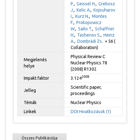
P.
,
Geissel H.
,
Grebosz
J.
,
Kelic A.
,
Kojouharov
I.
,
Kurz N.
,
Montes
F.
,
Prokopowicz
W.
,
Saito T.
,
Schaffner
H.
,
Tashenov S.
,
Heinz
A.
,
Dombrádi Zs.
+ 56 (
Collaboration)
Physical Review C
Megjelenés
Nuclear Physics 78
helye
(2008) R1302
2008
Impakt faktor
3.124
Scientific paper,
Jelleg
proceedings
Témák
Nuclear Physics
Linkek
DOI
Hivatkozások (1)
Összes Publikációja