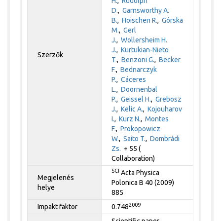
H.
,
Rudolph
D.
,
Garnsworthy A.
B.
,
Hoischen R.
,
Górska
M.
,
Gerl
J.
,
Wollersheim H.
J.
,
Kurtukian-Nieto
Szerzők
T.
,
Benzoni G.
,
Becker
F.
,
Bednarczyk
P.
,
Cáceres
L.
,
Doornenbal
P.
,
Geissel H.
,
Grebosz
J.
,
Kelic A.
,
Kojouharov
I.
,
Kurz N.
,
Montes
F.
,
Prokopowicz
W.
,
Saito T.
,
Dombrádi
Zs.
+ 55 (
Collaboration)
SCI
Acta Physica
Megjelenés
Polonica B 40 (2009)
helye
885
2009
Impakt faktor
0.748