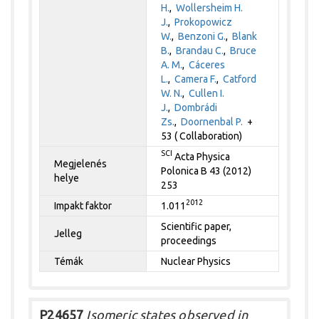
H.
,
Wollersheim H.
J.
,
Prokopowicz
W.
,
Benzoni G.
,
Blank
B.
,
Brandau C.
,
Bruce
A. M.
,
Cáceres
L.
,
Camera F.
,
Catford
W. N.
,
Cullen I.
J.
,
Dombrádi
Zs.
,
Doornenbal P.
+
53 ( Collaboration)
SCI
Acta Physica
Megjelenés
Polonica B 43 (2012)
helye
253
2012
Impakt faktor
1.011
Scientific paper,
Jelleg
proceedings
Témák
Nuclear Physics
P24657
Isomeric states observed in