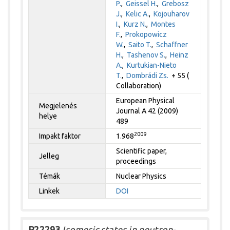
P.
,
Geissel H.
,
Grebosz
J.
,
Kelic A.
,
Kojouharov
I.
,
Kurz N.
,
Montes
F.
,
Prokopowicz
W.
,
Saito T.
,
Schaffner
H.
,
Tashenov S.
,
Heinz
A.
,
Kurtukian-Nieto
T.
,
Dombrádi Zs.
+ 55 (
Collaboration)
European Physical
Megjelenés
Journal A 42 (2009)
helye
489
2009
Impakt faktor
1.968
Scientific paper,
Jelleg
proceedings
Témák
Nuclear Physics
Linkek
DOI
P22293
Isomeric states in neutron-