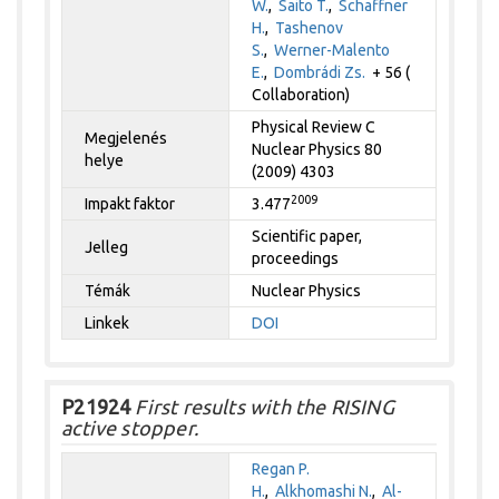
W.
,
Saito T.
,
Schaffner
H.
,
Tashenov
S.
,
Werner-Malento
E.
,
Dombrádi Zs.
+ 56 (
Collaboration)
Physical Review C
Megjelenés
Nuclear Physics 80
helye
(2009) 4303
2009
Impakt faktor
3.477
Scientific paper,
Jelleg
proceedings
Témák
Nuclear Physics
Linkek
DOI
P21924
First results with the RISING
active stopper.
Regan P.
H.
,
Alkhomashi N.
,
Al-