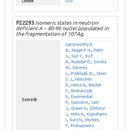
Linkek
DOI
P22293
Isomeric states in neutron-
deficient A ~ 80-90 nuclei populated in
the fragmentation of 107Ag.
Garnsworthy A.
B.
,
Regan P. H.
,
Pietri
S.
,
Sun Y.
,
Xu F.
R.
,
Rudolph D.
,
Górska
M.
,
Cáceres
L.
,
Podolyák Zs.
,
Steer
S. J.
,
Hoischen
R.
,
Heinz A.
,
Becker
F.
,
Bednarczyk
P.
,
Doornenbal
Szerzők
P.
,
Geissel H.
,
Gerl
J.
,
Grawe H.
,
Grebosz
J.
,
Kelic A.
,
Kojouharov
I.
,
Kurz N.
,
Montes
F.
,
Prokopowicz