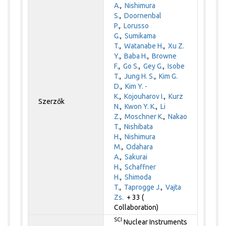
A.
,
Nishimura
S.
,
Doornenbal
P.
,
Lorusso
G.
,
Sumikama
T.
,
Watanabe H.
,
Xu Z.
Y.
,
Baba H.
,
Browne
F.
,
Go S.
,
Gey G.
,
Isobe
T.
,
Jung H. S.
,
Kim G.
D.
,
Kim Y. -
K.
,
Kojouharov I.
,
Kurz
Szerzők
N.
,
Kwon Y. K.
,
Li
Z.
,
Moschner K.
,
Nakao
T.
,
Nishibata
H.
,
Nishimura
M.
,
Odahara
A.
,
Sakurai
H.
,
Schaffner
H.
,
Shimoda
T.
,
Taprogge J.
,
Vajta
Zs.
+ 33 (
Collaboration)
SCI
Nuclear Instruments