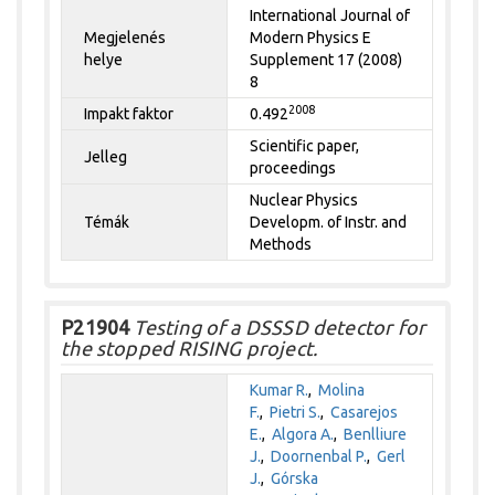
International Journal of
Megjelenés
Modern Physics E
helye
Supplement 17 (2008)
8
2008
Impakt faktor
0.492
Scientific paper,
Jelleg
proceedings
Nuclear Physics
Témák
Developm. of Instr. and
Methods
P21904
Testing of a DSSSD detector for
the stopped RISING project.
Kumar R.
,
Molina
F.
,
Pietri S.
,
Casarejos
E.
,
Algora A.
,
Benlliure
J.
,
Doornenbal P.
,
Gerl
J.
,
Górska