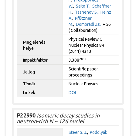
W.
,
Saito T.
,
Schaffner
H.
,
Tashenov S.
,
Heinz
A.
,
Pfützner
M.
,
Dombrádi Zs.
+ 56
( Collaboration)
Physical Review C
Megjelenés
Nuclear Physics 84
helye
(2011) 4313
2011
Impakt faktor
3.308
Scientific paper,
Jelleg
proceedings
Témák
Nuclear Physics
Linkek
DOI
P22990
Isomeric decay studies in
neutron-rich N ~ 126 nuclei.
Steer S. J.
,
Podolyák