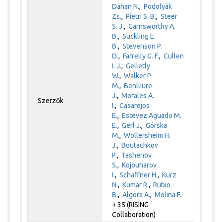
Dahan N.
,
Podolyák
Zs.
,
Pietri S. B.
,
Steer
S. J.
,
Garnsworthy A.
B.
,
Suckling E.
B.
,
Stevenson P.
D.
,
Farrelly G. F.
,
Cullen
I. J.
,
Gelletly
W.
,
Walker P
M.
,
Benlliure
J.
,
Morales A.
Szerzők
I.
,
Casarejos
E.
,
Estevez Aguado M.
E.
,
Gerl J.
,
Górska
M.
,
Wollersheim H.
J.
,
Boutachkov
P.
,
Tashenov
S.
,
Kojouharov
I.
,
Schaffner H.
,
Kurz
N.
,
Kumar R.
,
Rubio
B.
,
Algora A.
,
Molina F.
+ 35 (RISING
Collaboration)