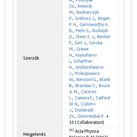
Zs.
,
Kmiecik
M.
,
Bednarczyk
P.
,
Grebosz J.
,
Regan
P. H.
,
Garnsworthy A.
B.
,
Pietri S.
,
Rudolph
D.
,
Steer S. J.
,
Becker
F.
,
Gerl J.
,
Górska
M.
,
Grawe
H.
,
Kojouharov
Szerzők
I.
,
Schaffner
H.
,
Wollersheim H.
J.
,
Prokopowicz
W.
,
Benzoni G.
,
Blank
B.
,
Brandau C.
,
Bruce
A. M.
,
Cáceres
L.
,
Camera F.
,
Catford
W. N.
,
Cullen I.
J.
,
Dombrádi
Zs.
,
Doornenbal P.
+
53 ( Collaboration)
SCI
Acta Physica
Megjelenés