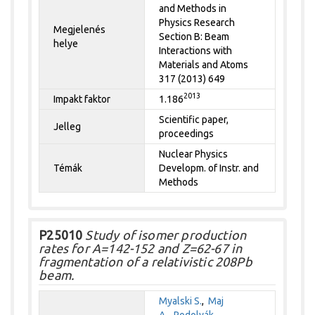
and Methods in
Physics Research
Megjelenés
Section B: Beam
helye
Interactions with
Materials and Atoms
317 (2013) 649
2013
Impakt faktor
1.186
Scientific paper,
Jelleg
proceedings
Nuclear Physics
Témák
Developm. of Instr. and
Methods
P25010
Study of isomer production
rates for A=142-152 and Z=62-67 in
fragmentation of a relativistic 208Pb
beam.
Myalski S.
,
Maj
A.
,
Podolyák