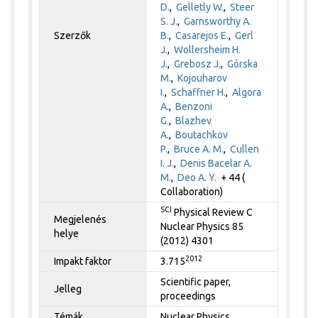
D.
,
Gelletly W.
,
Steer
S. J.
,
Garnsworthy A.
Szerzők
B.
,
Casarejos E.
,
Gerl
J.
,
Wollersheim H.
J.
,
Grebosz J.
,
Górska
M.
,
Kojouharov
I.
,
Schaffner H.
,
Algora
A.
,
Benzoni
G.
,
Blazhev
A.
,
Boutachkov
P.
,
Bruce A. M.
,
Cullen
I. J.
,
Denis Bacelar A.
M.
,
Deo A. Y.
+ 44 (
Collaboration)
SCI
Physical Review C
Megjelenés
Nuclear Physics 85
helye
(2012) 4301
2012
Impakt faktor
3.715
Scientific paper,
Jelleg
proceedings
Témák
Nuclear Physics