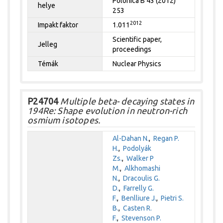
Polonica B 43 (2012)
helye
253
2012
Impakt faktor
1.011
Scientific paper,
Jelleg
proceedings
Témák
Nuclear Physics
P24704
Multiple beta- decaying states in
194Re: Shape evolution in neutron-rich
osmium isotopes.
Al-Dahan N.
,
Regan P.
H.
,
Podolyák
Zs.
,
Walker P
M.
,
Alkhomashi
N.
,
Dracoulis G.
D.
,
Farrelly G.
F.
,
Benlliure J.
,
Pietri S.
B.
,
Casten R.
F.
,
Stevenson P.