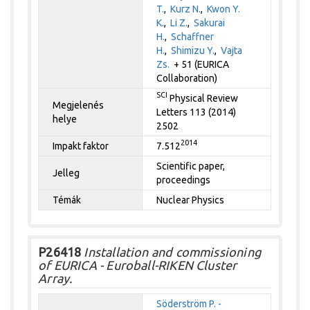
T.
,
Kurz N.
,
Kwon Y.
K.
,
Li Z.
,
Sakurai
H.
,
Schaffner
H.
,
Shimizu Y.
,
Vajta
Zs.
+ 51 (EURICA
Collaboration)
SCI
Physical Review
Megjelenés
Letters 113 (2014)
helye
2502
2014
Impakt faktor
7.512
Scientific paper,
Jelleg
proceedings
Témák
Nuclear Physics
P26418
Installation and commissioning
of EURICA - Euroball-RIKEN Cluster
Array.
Söderström P. -