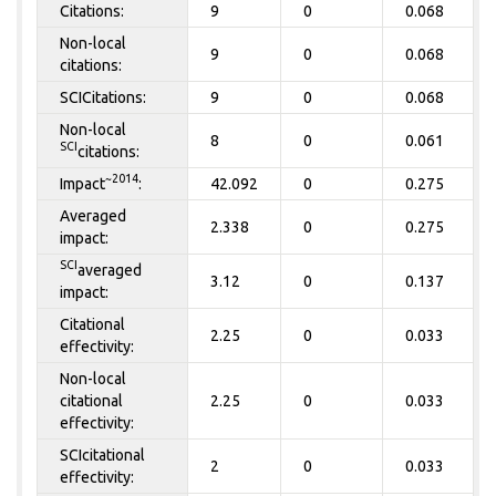
Citations:
9
0
0.068
Non-local
9
0
0.068
citations:
SCICitations:
9
0
0.068
Non-local
8
0
0.061
SCI
citations:
~2014
Impact
:
42.092
0
0.275
Averaged
2.338
0
0.275
impact:
SCI
averaged
3.12
0
0.137
impact:
Citational
2.25
0
0.033
effectivity:
Non-local
citational
2.25
0
0.033
effectivity:
SCIcitational
2
0
0.033
effectivity: