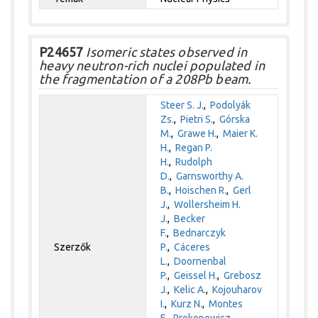
P24657
Isomeric states observed in
heavy neutron-rich nuclei populated in
the fragmentation of a 208Pb beam.
Steer S. J.
,
Podolyák
Zs.
,
Pietri S.
,
Górska
M.
,
Grawe H.
,
Maier K.
H.
,
Regan P.
H.
,
Rudolph
D.
,
Garnsworthy A.
B.
,
Hoischen R.
,
Gerl
J.
,
Wollersheim H.
J.
,
Becker
F.
,
Bednarczyk
Szerzők
P.
,
Cáceres
L.
,
Doornenbal
P.
,
Geissel H.
,
Grebosz
J.
,
Kelic A.
,
Kojouharov
I.
,
Kurz N.
,
Montes
F.
,
Prokopowicz