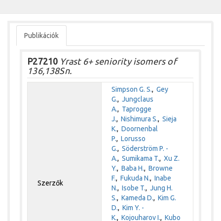
Publikációk
P27210
Yrast 6+ seniority isomers of
136,138Sn.
Simpson G. S.
,
Gey
G.
,
Jungclaus
A.
,
Taprogge
J.
,
Nishimura S.
,
Sieja
K.
,
Doornenbal
P.
,
Lorusso
G.
,
Söderström P. -
A.
,
Sumikama T.
,
Xu Z.
Y.
,
Baba H.
,
Browne
F.
,
Fukuda N.
,
Inabe
Szerzők
N.
,
Isobe T.
,
Jung H.
S.
,
Kameda D.
,
Kim G.
D.
,
Kim Y. -
K.
,
Kojouharov I.
,
Kubo