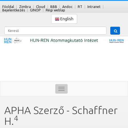
Főoldal
Zimbra
Cloud
BBB
Andoc
RT
Intranet
Bejelentkezés
GINOP
Régi weblap
English
Kereső
Toggle
navigation
APHA Szerző - Schaffner
4
H.