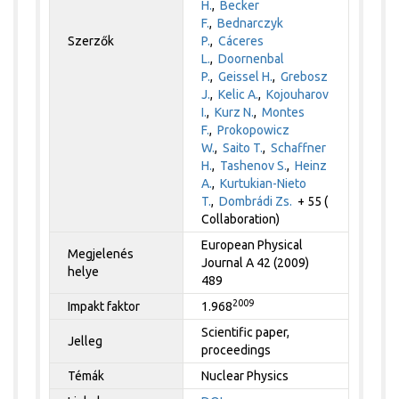
H.
,
Becker
F.
,
Bednarczyk
Szerzők
P.
,
Cáceres
L.
,
Doornenbal
P.
,
Geissel H.
,
Grebosz
J.
,
Kelic A.
,
Kojouharov
I.
,
Kurz N.
,
Montes
F.
,
Prokopowicz
W.
,
Saito T.
,
Schaffner
H.
,
Tashenov S.
,
Heinz
A.
,
Kurtukian-Nieto
T.
,
Dombrádi Zs.
+ 55 (
Collaboration)
European Physical
Megjelenés
Journal A 42 (2009)
helye
489
2009
Impakt faktor
1.968
Scientific paper,
Jelleg
proceedings
Témák
Nuclear Physics