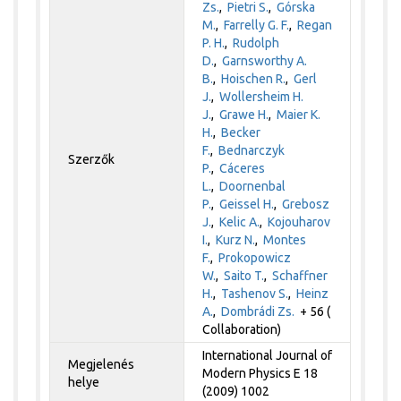
Zs.
,
Pietri S.
,
Górska
M.
,
Farrelly G. F.
,
Regan
P. H.
,
Rudolph
D.
,
Garnsworthy A.
B.
,
Hoischen R.
,
Gerl
J.
,
Wollersheim H.
J.
,
Grawe H.
,
Maier K.
H.
,
Becker
F.
,
Bednarczyk
Szerzők
P.
,
Cáceres
L.
,
Doornenbal
P.
,
Geissel H.
,
Grebosz
J.
,
Kelic A.
,
Kojouharov
I.
,
Kurz N.
,
Montes
F.
,
Prokopowicz
W.
,
Saito T.
,
Schaffner
H.
,
Tashenov S.
,
Heinz
A.
,
Dombrádi Zs.
+ 56 (
Collaboration)
International Journal of
Megjelenés
Modern Physics E 18
helye
(2009) 1002