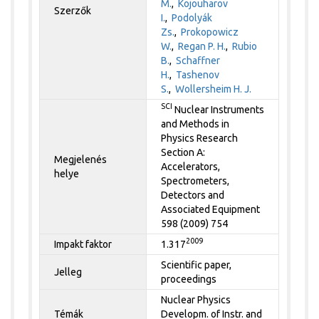
M.
,
Kojouharov
Szerzők
I.
,
Podolyák
Zs.
,
Prokopowicz
W.
,
Regan P. H.
,
Rubio
B.
,
Schaffner
H.
,
Tashenov
S.
,
Wollersheim H. J.
SCI
Nuclear Instruments
and Methods in
Physics Research
Section A:
Megjelenés
Accelerators,
helye
Spectrometers,
Detectors and
Associated Equipment
598 (2009) 754
2009
Impakt faktor
1.317
Scientific paper,
Jelleg
proceedings
Nuclear Physics
Témák
Developm. of Instr. and