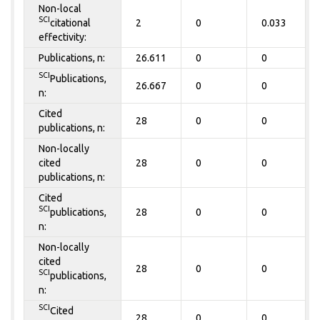
Non-local
SCI
citational
2
0
0.033
effectivity:
Publications, n:
26.611
0
0
SCI
Publications,
26.667
0
0
n:
Cited
28
0
0
publications, n:
Non-locally
cited
28
0
0
publications, n:
Cited
SCI
publications,
28
0
0
n:
Non-locally
cited
28
0
0
SCI
publications,
n:
SCI
Cited
28
0
0