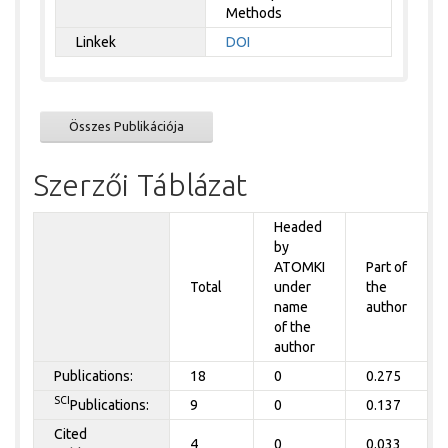
Methods
Linkek
DOI
Összes Publikációja
Szerzői Táblázat
Headed
by
ATOMKI
Part of
Total
under
the
name
author
of the
author
Publications:
18
0
0.275
SCI
Publications:
9
0
0.137
Cited
4
0
0.033