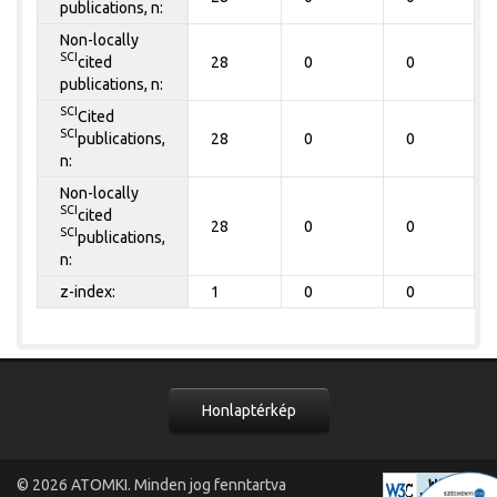
publications, n:
Non-locally
SCI
cited
28
0
0
publications, n:
SCI
Cited
SCI
publications,
28
0
0
n:
Non-locally
SCI
cited
28
0
0
SCI
publications,
n:
z-index:
1
0
0
Honlaptérkép
© 2026
ATOMKI
. Minden jog fenntartva