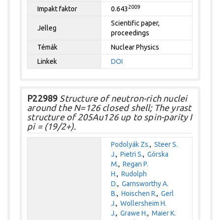
2009
Impakt faktor
0.643
Scientific paper,
Jelleg
proceedings
Témák
Nuclear Physics
Linkek
DOI
P22989
Structure of neutron-rich nuclei
around the N=126 closed shell; The yrast
structure of 205Au126 up to spin-parity I
pi = (19/2+).
Podolyák Zs.
,
Steer S.
J.
,
Pietri S.
,
Górska
M.
,
Regan P.
H.
,
Rudolph
D.
,
Garnsworthy A.
B.
,
Hoischen R.
,
Gerl
J.
,
Wollersheim H.
J.
,
Grawe H.
,
Maier K.