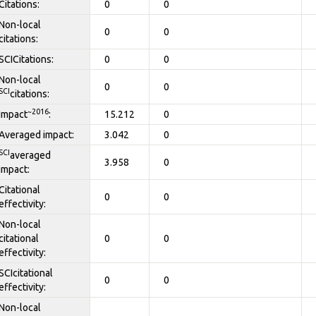
Citations:
0
0
Non-local
0
0
citations:
SCICitations:
0
0
Non-local
0
0
SCI
citations:
~2016
Impact
:
15.212
0
Averaged impact:
3.042
0
SCI
averaged
3.958
0
impact:
Citational
0
0
effectivity:
Non-local
citational
0
0
effectivity:
SCIcitational
0
0
effectivity:
Non-local