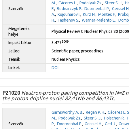
M.
,
Cáceres L.
,
Podolyák Zs.
,
Steer S. J.
,
Ho
Szerzők
F.
,
Bednarczyk P.
,
Doornenbal P.
,
Geissel H
A.
,
Kojouharov I.
,
Kurz N.
,
Montes F.
,
Proko
H.
,
Tashenov S.
,
Werner-Malento E.
,
Dombr
Megjelenés
Physical Review C Nuclear Physics 80 (200
helye
2009
Impakt faktor
3.477
Jelleg
Scientific paper, proceedings
Témák
Nuclear Physics
Linkek
DOI
P21020
Neutron-proton pairing competition in N=Z nu
the proton dripline nuclei 82,41Nb and 86,43Tc.
Garnsworthy A. B.
,
Regan P. H.
,
Cáceres L. S
M.
,
Podolyák Zs.
,
Steer S. J.
,
Hoischen R.
,
Szerzők
P.
,
Doornenbal P.
,
Geissel H.
,
Gerl J.
,
Grawe