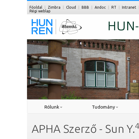
Főoldal
Zimbra
Cloud
BBB
Andoc
RT
Intranet
Régi weblap
Rólunk
Tudomány
APHA Szerző - Sun Y.