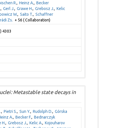
ischen R.
,
Heinz A.
,
Becker
.
,
Gerl J.
,
Grawe H.
,
Grebosz J.
,
Kelic
powicz W.
,
Saito T.
,
Schaffner
ádi Zs.
+ 56 ( Collaboration)
9) 4303
clei: Metastable state decays in
.
,
Pietri S.
,
Sun Y.
,
Rudolph D.
,
Górska
Heinz A.
,
Becker F.
,
Bednarczyk
 H.
,
Grebosz J.
,
Kelic A.
,
Kojouharov