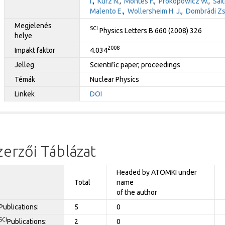
I.
,
Kurz N.
,
Montes F.
,
Prokopowicz W.
,
Sait
Malento E.
,
Wollersheim H. J.
,
Dombrádi Zs
Megjelenés
SCI
Physics Letters B 660 (2008) 326
helye
2008
Impakt faktor
4.034
Jelleg
Scientific paper, proceedings
Témák
Nuclear Physics
Linkek
DOI
zerzői Táblázat
Headed by ATOMKI under
Total
name
of the author
Publications:
5
0
SCI
Publications:
2
0