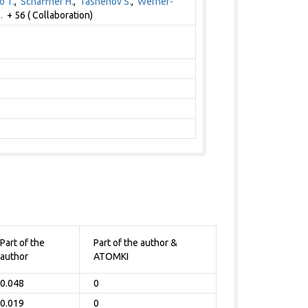
o T.
,
Schaffner H.
,
Tashenov S.
,
Werner-
.
+ 56 ( Collaboration)
Part of the
Part of the author &
author
ATOMKI
0.048
0
0.019
0