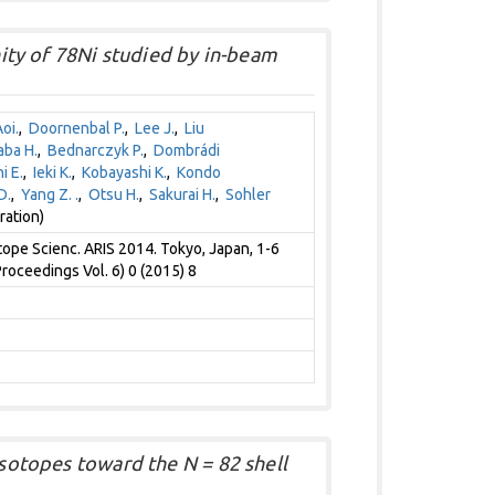
inity of 78Ni studied by in-beam
oi.
,
Doornenbal P.
,
Lee J.
,
Liu
aba H.
,
Bednarczyk P.
,
Dombrádi
i E.
,
Ieki K.
,
Kobayashi K.
,
Kondo
D.
,
Yang Z. .
,
Otsu H.
,
Sakurai H.
,
Sohler
ration)
ope Scienc. ARIS 2014. Tokyo, Japan, 1-6
oceedings Vol. 6) 0 (2015) 8
isotopes toward the N = 82 shell