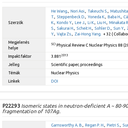
He Wang.
,
Nori Aoi.
,
Takeuchi S.
,
Matushita
T.
,
Steppenbeck D.
,
Yoneda K.
,
Baba H.
,
Cá
Szerzők
K.
,
Kondo Y.
,
Lee J.
,
Li K.
,
Liu H.
,
Minakata R
S.
,
Sakurai H.
,
Scheit H.
,
Sohler D.
,
Sun Y.
,
Y.
,
Vajta Zs.
,
Zai-Hong Yang.
+ 32 ( Collabo
Megjelenés
SCI
Physical Review C Nuclear Physics 88 (
helye
2013
Impakt faktor
3.881
Jelleg
Scientific paper, proceedings
Témák
Nuclear Physics
Linkek
DOI
P22293
Isomeric states in neutron-deficient A ~ 80-90
fragmentation of 107Ag.
Garnsworthy A. B.
,
Regan P. H.
,
Pietri S.
,
Sun