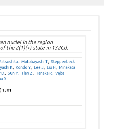
n nuclei in the region
f the 2(1)(+) state in 132Cd.
atsushita.
,
Motobayashi T.
,
Steppenbeck
yashi K.
,
Kondo Y.
,
Lee J.
,
Liu H.
,
Minakata
 D.
,
Sun Y.
,
Tian Z.
,
Tanaka R.
,
Vajta
a R.
6) 1301