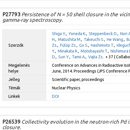
P27793
Persistence of N = 50 shell closure in the vic
gamma-ray spectroscopy.
Shiga Y.
,
Yoneda K.
,
Steppenbeck D.
,
Nori A
H.
,
Matushita M.
,
Takeuchi S.
,
He Wang.
,
B
Szerzők
Zs.
,
Fülöp Zs.
,
Go S.
,
Hashimoto T.
,
Ideguch
Y.
,
Minakata R.
,
Motobayashi T.
,
Nishimura 
D.
,
Sun Y.
,
Tamii A.
,
Vajta Zs.
+ 37 ( Collabo
Megjelenés
Conference on Advances in Radioactive Isot
helye
June, 2014. Proceedings (JPS Conference Pr
Jelleg
Scientific paper, proceedings
Témák
Nuclear Physics
Linkek
DOI
P26539
Collectivity evolution in the neutron-rich Pd 
closure.