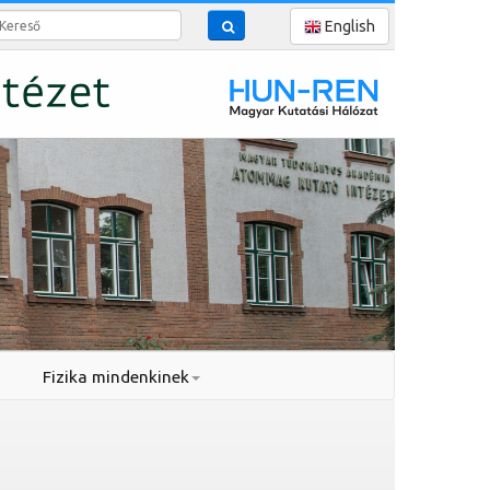
reső
English
Fizika mindenkinek