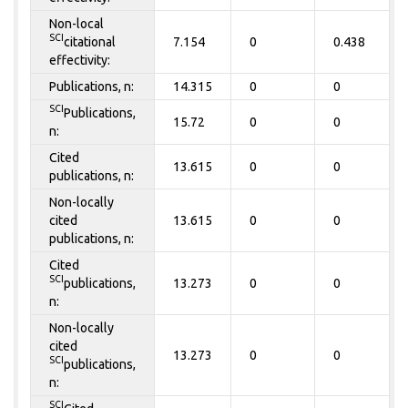
Non-local
SCI
citational
7.154
0
0.438
effectivity:
Publications, n:
14.315
0
0
SCI
Publications,
15.72
0
0
n:
Cited
13.615
0
0
publications, n:
Non-locally
cited
13.615
0
0
publications, n:
Cited
SCI
publications,
13.273
0
0
n:
Non-locally
cited
13.273
0
0
SCI
publications,
n:
SCI