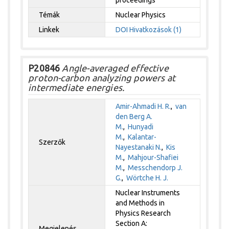
Témák
Nuclear Physics
Linkek
DOI
Hivatkozások (1)
P20846
Angle-averaged effective
proton-carbon analyzing powers at
intermediate energies.
Amir-Ahmadi H. R.
,
van
den Berg A.
M.
,
Hunyadi
M.
,
Kalantar-
Szerzők
Nayestanaki N.
,
Kis
M.
,
Mahjour-Shafiei
M.
,
Messchendorp J.
G.
,
Wörtche H. J.
Nuclear Instruments
and Methods in
Physics Research
Section A:
Megjelenés