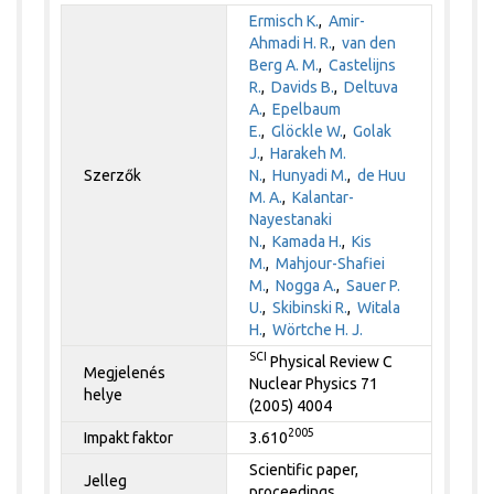
Ermisch K.
,
Amir-
Ahmadi H. R.
,
van den
Berg A. M.
,
Castelijns
R.
,
Davids B.
,
Deltuva
A.
,
Epelbaum
E.
,
Glöckle W.
,
Golak
J.
,
Harakeh M.
Szerzők
N.
,
Hunyadi M.
,
de Huu
M. A.
,
Kalantar-
Nayestanaki
N.
,
Kamada H.
,
Kis
M.
,
Mahjour-Shafiei
M.
,
Nogga A.
,
Sauer P.
U.
,
Skibinski R.
,
Witala
H.
,
Wörtche H. J.
SCI
Physical Review C
Megjelenés
Nuclear Physics 71
helye
(2005) 4004
2005
Impakt faktor
3.610
Scientific paper,
Jelleg
proceedings