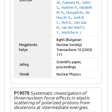
Szerzők
W.
,
Fujiwara M.
,
Galés
S.
,
Haefner P.
,
Harakeh
M. N.
,
Hunyadi M.
,
de
Huu M. A.
,
Junk B.
C.
,
Rich E.
,
Van Giai
N.
,
van der Werf S.
Y.
,
Wörtche H. J.
BgNS (Bulgarian
Megjelenés
Nuclear Society)
helye
Transactions 10 (2005)
171
Scientific paper,
Jelleg
proceedings
Témák
Nuclear Physics
P19078
Systematic investigation of
three-nucleon force effects in elastic
scattering of polarized protons from
deuterons at intermediate energies.