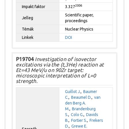
2006
Impakt faktor
3.327
Scientific paper,
Jelleg
proceedings
Témák
Nuclear Physics
Linkek
DOI
P19704
Investigation of isovector
excitations via the (t,3He) reaction at
Et=43 MeV/u on 90Zr target:
microscopic interpretation of L=0
strength.
Guillot J.
,
Baumer
C.
,
Beaumel D.
,
van
den Berg A.
M.
,
Brandenburg
S.
,
Colo G.
,
Davids
B.
,
Fortier S.
,
Frekers
D.
,
Grewe E.