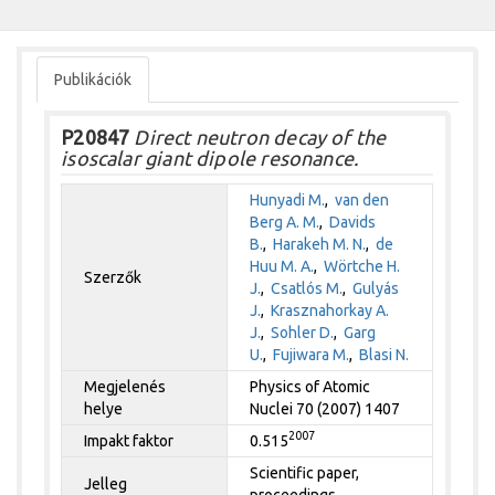
Publikációk
P20847
Direct neutron decay of the
isoscalar giant dipole resonance.
Hunyadi M.
,
van den
Berg A. M.
,
Davids
B.
,
Harakeh M. N.
,
de
Huu M. A.
,
Wörtche H.
Szerzők
J.
,
Csatlós M.
,
Gulyás
J.
,
Krasznahorkay A.
J.
,
Sohler D.
,
Garg
U.
,
Fujiwara M.
,
Blasi N.
Megjelenés
Physics of Atomic
helye
Nuclei 70 (2007) 1407
2007
Impakt faktor
0.515
Scientific paper,
Jelleg
proceedings