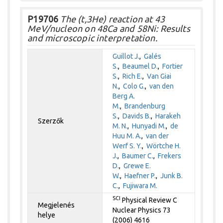
P19706
The (t,3He) reaction at 43
MeV/nucleon on 48Ca and 58Ni: Results
and microscopic interpretation.
Guillot J.
,
Galés
S.
,
Beaumel D.
,
Fortier
S.
,
Rich E.
,
Van Giai
N.
,
Colo G.
,
van den
Berg A.
M.
,
Brandenburg
S.
,
Davids B.
,
Harakeh
Szerzők
M. N.
,
Hunyadi M.
,
de
Huu M. A.
,
van der
Werf S. Y.
,
Wörtche H.
J.
,
Baumer C.
,
Frekers
D.
,
Grewe E.
W.
,
Haefner P.
,
Junk B.
C.
,
Fujiwara M.
SCI
Physical Review C
Megjelenés
Nuclear Physics 73
helye
(2006) 4616