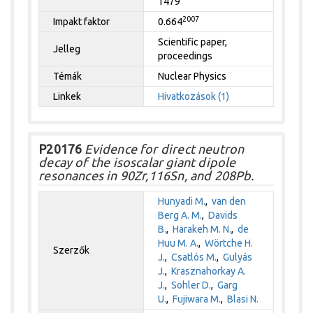
1479
2007
Impakt faktor
0.664
Scientific paper,
Jelleg
proceedings
Témák
Nuclear Physics
Linkek
Hivatkozások (1)
P20176
Evidence for direct neutron
decay of the isoscalar giant dipole
resonances in 90Zr,116Sn, and 208Pb.
Hunyadi M.
,
van den
Berg A. M.
,
Davids
B.
,
Harakeh M. N.
,
de
Huu M. A.
,
Wörtche H.
Szerzők
J.
,
Csatlós M.
,
Gulyás
J.
,
Krasznahorkay A.
J.
,
Sohler D.
,
Garg
U.
,
Fujiwara M.
,
Blasi N.