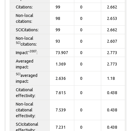
Citations:
99
0
2.662
Non-local
98
0
2.653
citations:
SCICitations:
99
0
2.662
Non-local
93
0
2.607
SCI
citations:
~2007
Impact
:
73.907
0
2.773
Averaged
1.369
0
2.773
impact:
SCI
averaged
2.636
0
1.18
impact:
Citational
7.615
0
0.438
effectivity:
Non-local
citational
7.539
0
0.438
effectivity:
SCIcitational
7.231
0
0.438
effectivity: