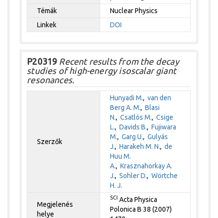
Témák
Nuclear Physics
Linkek
DOI
P20319
Recent results from the decay
studies of high-energy isoscalar giant
resonances.
Hunyadi M.
,
van den
Berg A. M.
,
Blasi
N.
,
Csatlós M.
,
Csige
L.
,
Davids B.
,
Fujiwara
M.
,
Garg U.
,
Gulyás
Szerzők
J.
,
Harakeh M. N.
,
de
Huu M.
A.
,
Krasznahorkay A.
J.
,
Sohler D.
,
Wörtche
H. J.
SCI
Acta Physica
Megjelenés
Polonica B 38 (2007)
helye