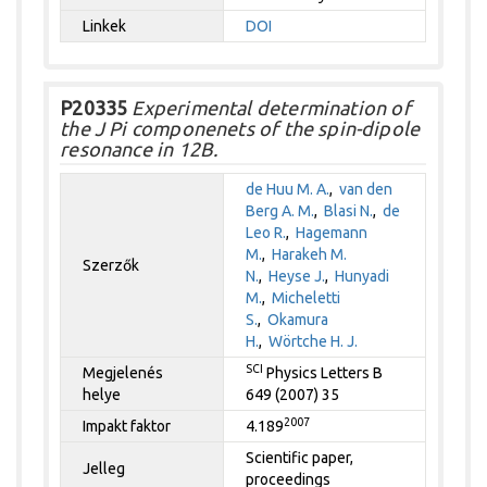
Linkek
DOI
P20335
Experimental determination of
the J Pi componenets of the spin-dipole
resonance in 12B.
de Huu M. A.
,
van den
Berg A. M.
,
Blasi N.
,
de
Leo R.
,
Hagemann
M.
,
Harakeh M.
Szerzők
N.
,
Heyse J.
,
Hunyadi
M.
,
Micheletti
S.
,
Okamura
H.
,
Wörtche H. J.
SCI
Megjelenés
Physics Letters B
helye
649 (2007) 35
2007
Impakt faktor
4.189
Scientific paper,
Jelleg
proceedings