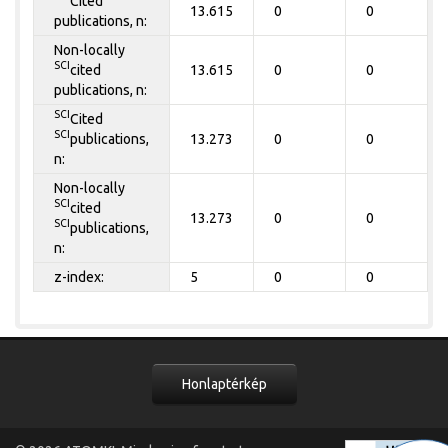
Cited
13.615
0
0
publications, n:
Non-locally
SCI
cited
13.615
0
0
publications, n:
SCI
Cited
SCI
publications,
13.273
0
0
n:
Non-locally
SCI
cited
13.273
0
0
SCI
publications,
n:
z-index:
5
0
0
Honlaptérkép