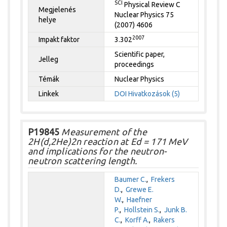
SCI
Physical Review C
Megjelenés
Nuclear Physics 75
helye
(2007) 4606
2007
Impakt faktor
3.302
Scientific paper,
Jelleg
proceedings
Témák
Nuclear Physics
Linkek
DOI
Hivatkozások (5)
P19845
Measurement of the
2H(d,2He)2n reaction at Ed = 171 MeV
and implications for the neutron-
neutron scattering length.
Baumer C.
,
Frekers
D.
,
Grewe E.
W.
,
Haefner
P.
,
Hollstein S.
,
Junk B.
C.
,
Korff A.
,
Rakers