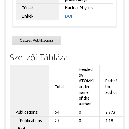
Témák
Nuclear Physics
Linkek
DOI
Összes Publikációja
Szerzői Táblázat
Headed
by
ATOMKI
Part of
Total
under
the
name
author
of the
author
Publications:
54
0
2.773
SCI
Publications:
25
0
1.18
Cited