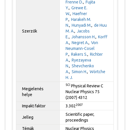
Frenne D.
,
Fujita
Y.
,
Grewe E.
W.
,
Haefner
P.
,
Harakeh M.
N.
,
Hunyadi M.
,
de Huu
Szerzők
M. A.
,
Jacobs
E.
,
Johansson H.
,
Korff
A.
,
Negret A.
,
Von
Neumann-Cosel
P.
,
Rakers S.
,
Richter
A.
,
Ryezayeva
N.
,
Shevchenko
A.
,
Simon H.
,
Wörtche
H. J.
SCI
Physical Review C
Megjelenés
Nuclear Physics 75
helye
(2007) 4312
2007
Impakt faktor
3.302
Scientific paper,
Jelleg
proceedings
Témák
Nuclear Physics