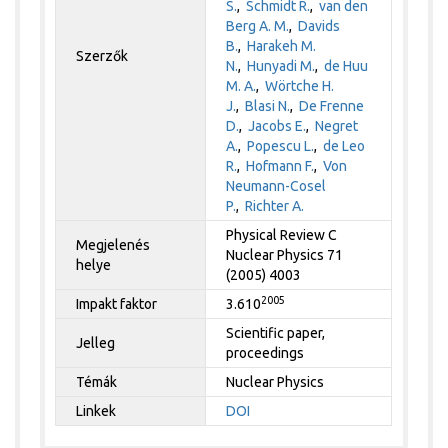
S.
,
Schmidt R.
,
van den
Berg A. M.
,
Davids
B.
,
Harakeh M.
Szerzők
N.
,
Hunyadi M.
,
de Huu
M. A.
,
Wörtche H.
J.
,
Blasi N.
,
De Frenne
D.
,
Jacobs E.
,
Negret
A.
,
Popescu L.
,
de Leo
R.
,
Hofmann F.
,
Von
Neumann-Cosel
P.
,
Richter A.
Physical Review C
Megjelenés
Nuclear Physics 71
helye
(2005) 4003
2005
Impakt faktor
3.610
Scientific paper,
Jelleg
proceedings
Témák
Nuclear Physics
Linkek
DOI