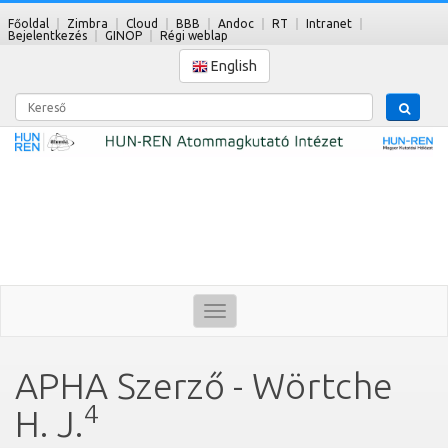
Főoldal
Zimbra
Cloud
BBB
Andoc
RT
Intranet
Bejelentkezés
GINOP
Régi weblap
English
Kereső
Toggle
navigation
APHA Szerző - Wörtche
4
H. J.