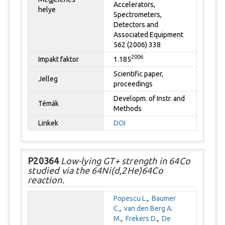
Accelerators,
helye
Spectrometers,
Detectors and
Associated Equipment
562 (2006) 338
2006
Impakt faktor
1.185
Scientific paper,
Jelleg
proceedings
Developm. of Instr. and
Témák
Methods
Linkek
DOI
P20364
Low-lying GT+ strength in 64Co
studied via the 64Ni(d,2He)64Co
reaction.
Popescu L.
,
Baumer
C.
,
van den Berg A.
M.
,
Frekers D.
,
De