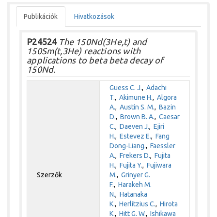
Publikációk
Hivatkozások
P24524
The 150Nd(3He,t) and
150Sm(t,3He) reactions with
applications to beta beta decay of
150Nd.
Guess C. J.
,
Adachi
T.
,
Akimune H.
,
Algora
A.
,
Austin S. M.
,
Bazin
D.
,
Brown B. A.
,
Caesar
C.
,
Daeven J.
,
Ejiri
H.
,
Estevez E.
,
Fang
Dong-Liang.
,
Faessler
A.
,
Frekers D.
,
Fujita
H.
,
Fujita Y.
,
Fujiwara
Szerzők
M.
,
Grinyer G.
F.
,
Harakeh M.
N.
,
Hatanaka
K.
,
Herlitzius C.
,
Hirota
K.
,
Hitt G. W.
,
Ishikawa