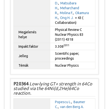
D.
,
Matsubara
H.
,
Meharchand
R.
,
Molina F.
,
Okamura
H.
,
Ong H. J.
+ 43 (
Collaboration)
Physical Review C
Megjelenés
Nuclear Physics 83
helye
(2011) 4318
2011
Impakt faktor
3.308
Scientific paper,
Jelleg
proceedings
Témák
Nuclear Physics
P20364
Low-lying GT+ strength in 64Co
studied via the 64Ni(d,2He)64Co
reaction.
Popescu L.
,
Baumer
C.
,
van den Berg A.