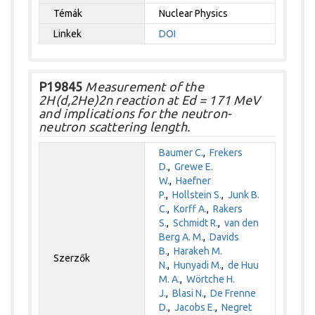
Témák
Nuclear Physics
Linkek
DOI
P19845
Measurement of the
2H(d,2He)2n reaction at Ed = 171 MeV
and implications for the neutron-
neutron scattering length.
Baumer C.
,
Frekers
D.
,
Grewe E.
W.
,
Haefner
P.
,
Hollstein S.
,
Junk B.
C.
,
Korff A.
,
Rakers
S.
,
Schmidt R.
,
van den
Berg A. M.
,
Davids
B.
,
Harakeh M.
Szerzők
N.
,
Hunyadi M.
,
de Huu
M. A.
,
Wörtche H.
J.
,
Blasi N.
,
De Frenne
D.
,
Jacobs E.
,
Negret