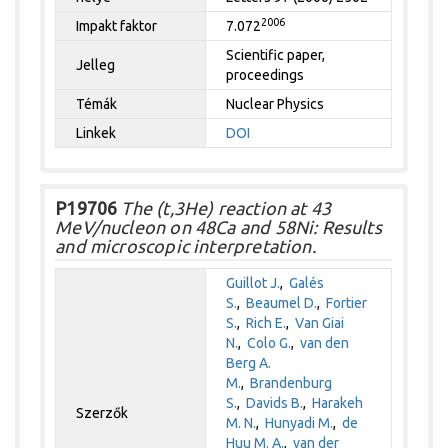
2006
Impakt faktor
7.072
Scientific paper,
Jelleg
proceedings
Témák
Nuclear Physics
Linkek
DOI
P19706
The (t,3He) reaction at 43
MeV/nucleon on 48Ca and 58Ni: Results
and microscopic interpretation.
Guillot J.
,
Galés
S.
,
Beaumel D.
,
Fortier
S.
,
Rich E.
,
Van Giai
N.
,
Colo G.
,
van den
Berg A.
M.
,
Brandenburg
S.
,
Davids B.
,
Harakeh
Szerzők
M. N.
,
Hunyadi M.
,
de
Huu M. A.
,
van der