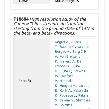
Témák
Nuclear Physics
P18684
High resolution study of the
Gamow-Teller strength distribution
starting from the ground state of 14N in
the beta- and beta+ directions.
Negret A.
,
Adachi
T.
,
Baumer C.
,
van den
Berg A. M.
,
Berg G. P.
A.
,
von Brentano
P.
,
Frekers D.
,
De
Frenne D.
,
Fujita
K.
,
Fujita Y.
,
Grewe E.
W.
,
Haefner
Szerzők
P.
,
Hatanaka
K.
,
Hunyadi M.
,
Jacobs
E.
,
Korff A.
,
Nakanishi
K.
,
Popescu L.
,
Rakers
S.
,
Sakemi Y.
,
Shimbara
Y.
,
Shimizu