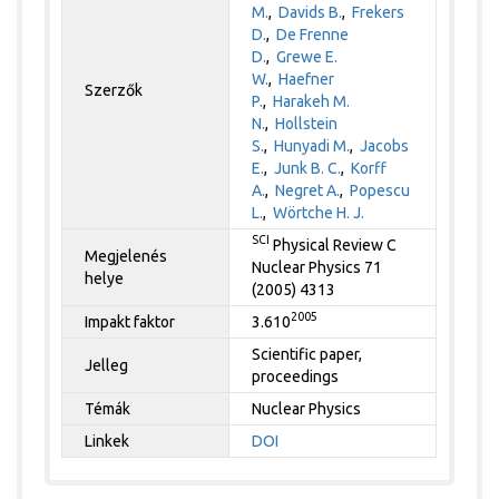
M.
,
Davids B.
,
Frekers
D.
,
De Frenne
D.
,
Grewe E.
W.
,
Haefner
Szerzők
P.
,
Harakeh M.
N.
,
Hollstein
S.
,
Hunyadi M.
,
Jacobs
E.
,
Junk B. C.
,
Korff
A.
,
Negret A.
,
Popescu
L.
,
Wörtche H. J.
SCI
Physical Review C
Megjelenés
Nuclear Physics 71
helye
(2005) 4313
2005
Impakt faktor
3.610
Scientific paper,
Jelleg
proceedings
Témák
Nuclear Physics
Linkek
DOI