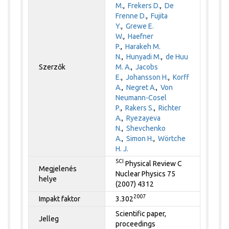
M.
,
Frekers D.
,
De
Frenne D.
,
Fujita
Y.
,
Grewe E.
W.
,
Haefner
P.
,
Harakeh M.
N.
,
Hunyadi M.
,
de Huu
Szerzők
M. A.
,
Jacobs
E.
,
Johansson H.
,
Korff
A.
,
Negret A.
,
Von
Neumann-Cosel
P.
,
Rakers S.
,
Richter
A.
,
Ryezayeva
N.
,
Shevchenko
A.
,
Simon H.
,
Wörtche
H. J.
SCI
Physical Review C
Megjelenés
Nuclear Physics 75
helye
(2007) 4312
2007
Impakt faktor
3.302
Scientific paper,
Jelleg
proceedings