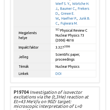
Werf S. Y.
,
Wörtche H.
J.
,
Baumer C.
,
Frekers
D.
,
Grewe E.
W.
,
Haefner P.
,
Junk B.
C.
,
Fujiwara M.
SCI
Physical Review C
Megjelenés
Nuclear Physics 73
helye
(2006) 4616
2006
Impakt faktor
3.327
Scientific paper,
Jelleg
proceedings
Témák
Nuclear Physics
Linkek
DOI
P19704
Investigation of isovector
excitations via the (t,3He) reaction at
Et=43 MeV/u on 90Zr target:
microscopic interpretation of L=0