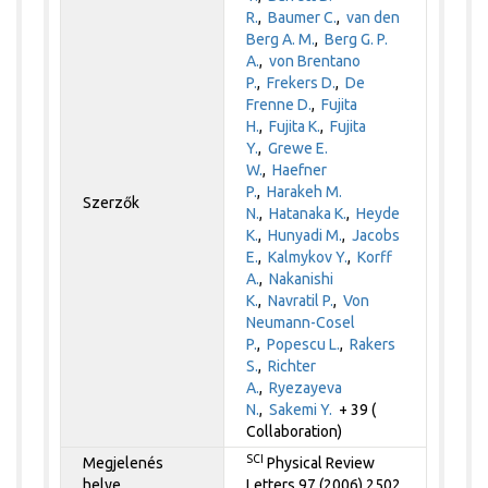
R.
,
Baumer C.
,
van den
Berg A. M.
,
Berg G. P.
A.
,
von Brentano
P.
,
Frekers D.
,
De
Frenne D.
,
Fujita
H.
,
Fujita K.
,
Fujita
Y.
,
Grewe E.
W.
,
Haefner
P.
,
Harakeh M.
Szerzők
N.
,
Hatanaka K.
,
Heyde
K.
,
Hunyadi M.
,
Jacobs
E.
,
Kalmykov Y.
,
Korff
A.
,
Nakanishi
K.
,
Navratil P.
,
Von
Neumann-Cosel
P.
,
Popescu L.
,
Rakers
S.
,
Richter
A.
,
Ryezayeva
N.
,
Sakemi Y.
+ 39 (
Collaboration)
SCI
Megjelenés
Physical Review
helye
Letters 97 (2006) 2502