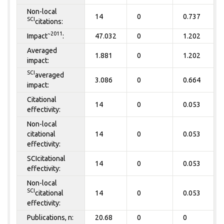
Non-local
14
0
0.737
SCI
citations:
~2011
Impact
:
47.032
0
1.202
Averaged
1.881
0
1.202
impact:
SCI
averaged
3.086
0
0.664
impact:
Citational
14
0
0.053
effectivity:
Non-local
citational
14
0
0.053
effectivity:
SCIcitational
14
0
0.053
effectivity:
Non-local
SCI
citational
14
0
0.053
effectivity:
Publications, n:
20.68
0
0