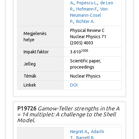
A.
,
Popescu L.
,
de Leo
R.
,
Hofmann F.
,
Von
Neumann-Cosel
P.
,
Richter A.
Physical Review C
Megjelenés
Nuclear Physics 71
helye
(2005) 4003
2005
Impakt faktor
3.610
Scientific paper,
Jelleg
proceedings
Témák
Nuclear Physics
Linkek
DOI
P19726
Gamow-Teller strengths in the A
= 14 multiplet: A challenge to the Shell
Model.
Negret A.
,
Adachi
T.
,
Barrett B.