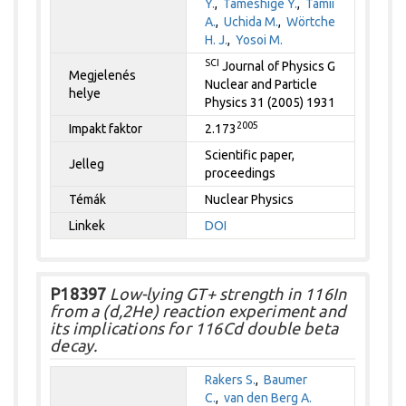
Y.
,
Tameshige Y.
,
Tamii
A.
,
Uchida M.
,
Wörtche
H. J.
,
Yosoi M.
SCI
Journal of Physics G
Megjelenés
Nuclear and Particle
helye
Physics 31 (2005) 1931
2005
Impakt faktor
2.173
Scientific paper,
Jelleg
proceedings
Témák
Nuclear Physics
Linkek
DOI
P18397
Low-lying GT+ strength in 116In
from a (d,2He) reaction experiment and
its implications for 116Cd double beta
decay.
Rakers S.
,
Baumer
C.
,
van den Berg A.