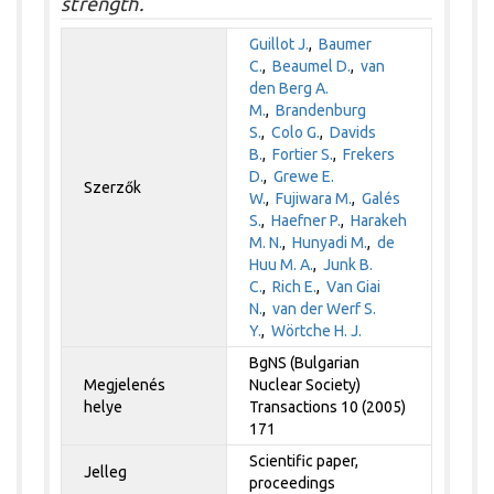
strength.
Guillot J.
,
Baumer
C.
,
Beaumel D.
,
van
den Berg A.
M.
,
Brandenburg
S.
,
Colo G.
,
Davids
B.
,
Fortier S.
,
Frekers
D.
,
Grewe E.
Szerzők
W.
,
Fujiwara M.
,
Galés
S.
,
Haefner P.
,
Harakeh
M. N.
,
Hunyadi M.
,
de
Huu M. A.
,
Junk B.
C.
,
Rich E.
,
Van Giai
N.
,
van der Werf S.
Y.
,
Wörtche H. J.
BgNS (Bulgarian
Megjelenés
Nuclear Society)
helye
Transactions 10 (2005)
171
Scientific paper,
Jelleg
proceedings