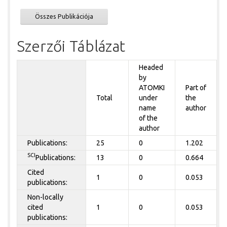
Összes Publikációja
Szerzői Táblázat
Headed
by
ATOMKI
Part of
Total
under
the
name
author
of the
author
Publications:
25
0
1.202
SCI
Publications:
13
0
0.664
Cited
1
0
0.053
publications:
Non-locally
cited
1
0
0.053
publications: