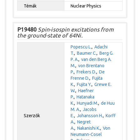
Témák
Nuclear Physics
P19480
Spin-isospin excitations from
the ground-state of 64Ni.
Popescu L.
,
Adachi
T.
,
Baumer C.
,
Berg G.
P. A.
,
van den Berg A.
M.
,
von Brentano
P.
,
Frekers D.
,
De
Frenne D.
,
Fujita
K.
,
Fujita Y.
,
Grewe E.
W.
,
Haefner
P.
,
Hatanaka
K.
,
Hunyadi M.
,
de Huu
M. A.
,
Jacobs
Szerzők
E.
,
Johansson H.
,
Korff
A.
,
Negret
A.
,
Nakanishi K.
,
Von
Neumann-Cosel