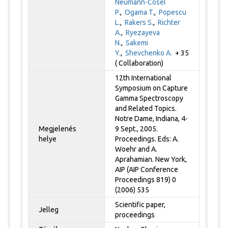
Neumann-Cosel
P.
,
Ogama T.
,
Popescu
L.
,
Rakers S.
,
Richter
A.
,
Ryezayeva
N.
,
Sakemi
Y.
,
Shevchenko A.
+ 35
( Collaboration)
12th International
Symposium on Capture
Gamma Spectroscopy
and Related Topics.
Notre Dame, Indiana, 4-
Megjelenés
9 Sept., 2005.
helye
Proceedings. Eds: A.
Woehr and A.
Aprahamian. New York,
AIP (AIP Conference
Proceedings 819) 0
(2006) 535
Scientific paper,
Jelleg
proceedings