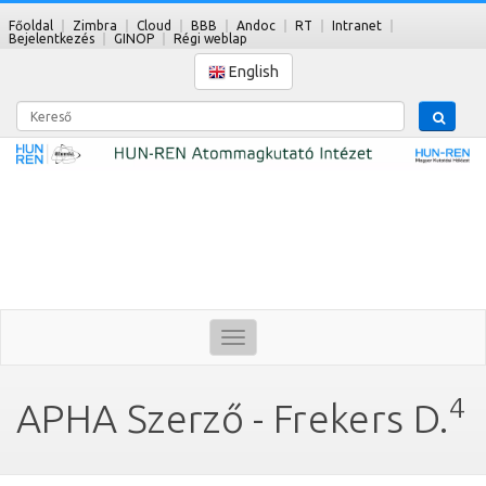
Főoldal
Zimbra
Cloud
BBB
Andoc
RT
Intranet
Bejelentkezés
GINOP
Régi weblap
English
Kereső
Toggle
navigation
4
APHA Szerző - Frekers D.