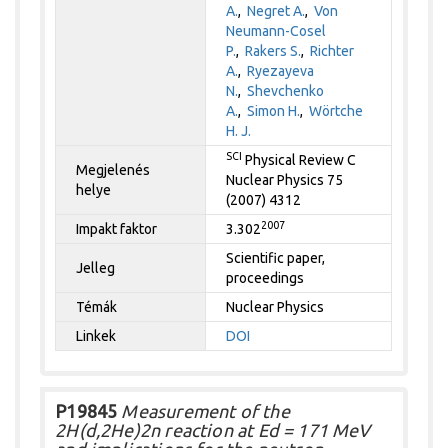
A.
,
Negret A.
,
Von
Neumann-Cosel
P.
,
Rakers S.
,
Richter
A.
,
Ryezayeva
N.
,
Shevchenko
A.
,
Simon H.
,
Wörtche
H. J.
SCI
Physical Review C
Megjelenés
Nuclear Physics 75
helye
(2007) 4312
2007
Impakt faktor
3.302
Scientific paper,
Jelleg
proceedings
Témák
Nuclear Physics
Linkek
DOI
P19845
Measurement of the
2H(d,2He)2n reaction at Ed = 171 MeV