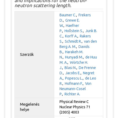
and implications for the neutron-
neutron scattering length.
Baumer C.
,
Frekers
D.
,
Grewe E.
W.
,
Haefner
P.
,
Hollstein S.
,
Junk B.
C.
,
Korff A.
,
Rakers
S.
,
Schmidt R.
,
van den
Berg A. M.
,
Davids
B.
,
Harakeh M.
Szerzők
N.
,
Hunyadi M.
,
de Huu
M. A.
,
Wörtche H.
J.
,
Blasi N.
,
De Frenne
D.
,
Jacobs E.
,
Negret
A.
,
Popescu L.
,
de Leo
R.
,
Hofmann F.
,
Von
Neumann-Cosel
P.
,
Richter A.
Physical Review C
Megjelenés
Nuclear Physics 71
helye
(2005) 4003