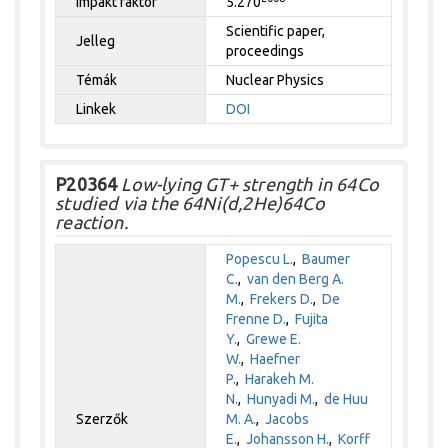
Impakt faktor
5.270
Scientific paper,
Jelleg
proceedings
Témák
Nuclear Physics
Linkek
DOI
P20364
Low-lying GT+ strength in 64Co
studied via the 64Ni(d,2He)64Co
reaction.
Popescu L.
,
Baumer
C.
,
van den Berg A.
M.
,
Frekers D.
,
De
Frenne D.
,
Fujita
Y.
,
Grewe E.
W.
,
Haefner
P.
,
Harakeh M.
N.
,
Hunyadi M.
,
de Huu
Szerzők
M. A.
,
Jacobs
E.
,
Johansson H.
,
Korff