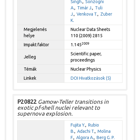
Singh.
,
Sonzogni
A.
,
Timár J.
,
Tuli
J.
,
Venkova T.
,
Zuber
K.
Megjelenés
Nuclear Data Sheets
helye
110 (2009) 2815
2009
Impakt faktor
1.145
Scientific paper,
Jelleg
proceedings
Témák
Nuclear Physics
Linkek
DOI
Hivatkozások (5)
P20822
Gamow-Teller transitions in
exotic pf-shell nuclei relevant to
supernova explosion.
Fujita Y.
,
Rubio
B.
,
Adachi T.
,
Molina
F.
,
Algora A.
,
Berg G. P.