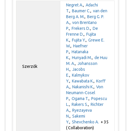
Negret A.
,
Adachi
T.
,
Baumer C.
,
van den
Berg A. M.
,
Berg G. P.
A.
,
von Brentano
P.
,
Frekers D.
,
De
Frenne D.
,
Fujita
K.
,
Fujita Y.
,
Grewe E.
W.
,
Haefner
P.
,
Hatanaka
K.
,
Hunyadi M.
,
de Huu
M. A.
,
Johansson
Szerzők
H.
,
Jacobs
E.
,
Kalmykov
Y.
,
Kawabata K.
,
Korff
A.
,
Nakanishi K.
,
Von
Neumann-Cosel
P.
,
Ogama T.
,
Popescu
L.
,
Rakers S.
,
Richter
A.
,
Ryezayeva
N.
,
Sakemi
Y.
,
Shevchenko A.
+ 35
( Collaboration)