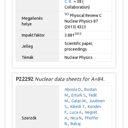
C. R.
+ 38 (
Collaboration)
SCI
Physical Review C
Megjelenés
Nuclear Physics 87
helye
(2013) 4323
2013
Impakt faktor
3.881
Scientific paper,
Jelleg
proceedings
Témák
Nuclear Physics
P22292
Nuclear data sheets for A=84.
Abriola D.
,
Bostan
M.
,
Ertürk S.
,
Fadil
M.
,
Galan M.
,
Juutinen
S.
,
Kibédi T.
,
Kondev
F.
,
Luca A.
,
Negret
Szerzők
A.
,
Nica N.
,
Pfeiffer
B.
,
Balraj