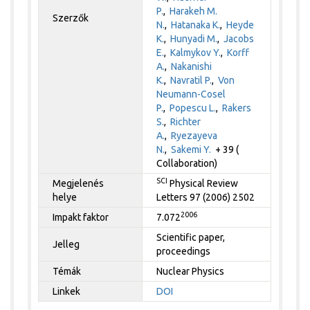
P.
,
Harakeh M.
Szerzők
N.
,
Hatanaka K.
,
Heyde
K.
,
Hunyadi M.
,
Jacobs
E.
,
Kalmykov Y.
,
Korff
A.
,
Nakanishi
K.
,
Navratil P.
,
Von
Neumann-Cosel
P.
,
Popescu L.
,
Rakers
S.
,
Richter
A.
,
Ryezayeva
N.
,
Sakemi Y.
+ 39 (
Collaboration)
SCI
Megjelenés
Physical Review
helye
Letters 97 (2006) 2502
2006
Impakt faktor
7.072
Scientific paper,
Jelleg
proceedings
Témák
Nuclear Physics
Linkek
DOI