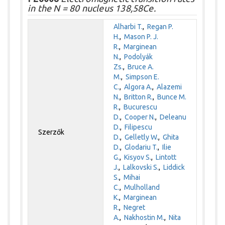
in the N = 80 nucleus 138,58Ce.
Alharbi T.
,
Regan P.
H.
,
Mason P. J.
R.
,
Marginean
N.
,
Podolyák
Zs.
,
Bruce A.
M.
,
Simpson E.
C.
,
Algora A.
,
Alazemi
N.
,
Britton R.
,
Bunce M.
R.
,
Bucurescu
D.
,
Cooper N.
,
Deleanu
D.
,
Filipescu
Szerzők
D.
,
Gelletly W.
,
Ghita
D.
,
Glodariu T.
,
Ilie
G.
,
Kisyov S.
,
Lintott
J.
,
Lalkovski S.
,
Liddick
S.
,
Mihai
C.
,
Mulholland
K.
,
Marginean
R.
,
Negret
A.
,
Nakhostin M.
,
Nita