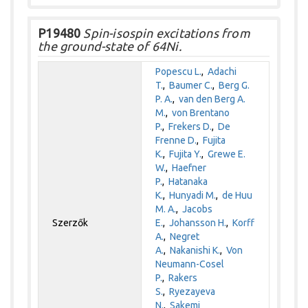
P19480
Spin-isospin excitations from
the ground-state of 64Ni.
Popescu L.
,
Adachi
T.
,
Baumer C.
,
Berg G.
P. A.
,
van den Berg A.
M.
,
von Brentano
P.
,
Frekers D.
,
De
Frenne D.
,
Fujita
K.
,
Fujita Y.
,
Grewe E.
W.
,
Haefner
P.
,
Hatanaka
K.
,
Hunyadi M.
,
de Huu
M. A.
,
Jacobs
Szerzők
E.
,
Johansson H.
,
Korff
A.
,
Negret
A.
,
Nakanishi K.
,
Von
Neumann-Cosel
P.
,
Rakers
S.
,
Ryezayeva
N.
,
Sakemi