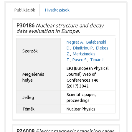
Publikációk
Hivatkozások
P30186
Nuclear structure and decay
data evaluation in Europe.
Negret A.
,
Balabanski
D.
,
Dimitriou P.
,
Elekes
Szerzők
Z.
,
Mertzimekis
T.
,
Pascu S.
,
Timár J.
EPJ (European Physical
Megjelenés
Journal) Web of
helye
Conferences 146
(2017) 2042
Scientific paper,
Jelleg
proceedings
Témák
Nuclear Physics
P26008
Electromagnetic transition rates