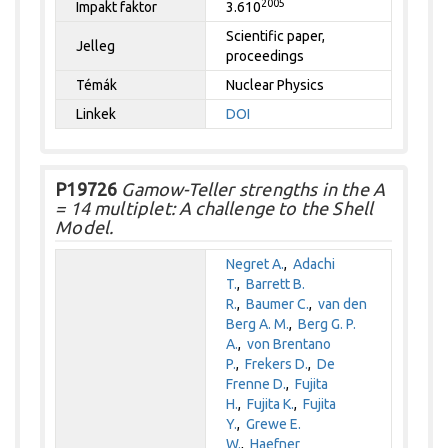
2005
Impakt faktor
3.610
Scientific paper,
Jelleg
proceedings
Témák
Nuclear Physics
Linkek
DOI
P19726
Gamow-Teller strengths in the A
= 14 multiplet: A challenge to the Shell
Model.
Negret A.
,
Adachi
T.
,
Barrett B.
R.
,
Baumer C.
,
van den
Berg A. M.
,
Berg G. P.
A.
,
von Brentano
P.
,
Frekers D.
,
De
Frenne D.
,
Fujita
H.
,
Fujita K.
,
Fujita
Y.
,
Grewe E.
W.
,
Haefner