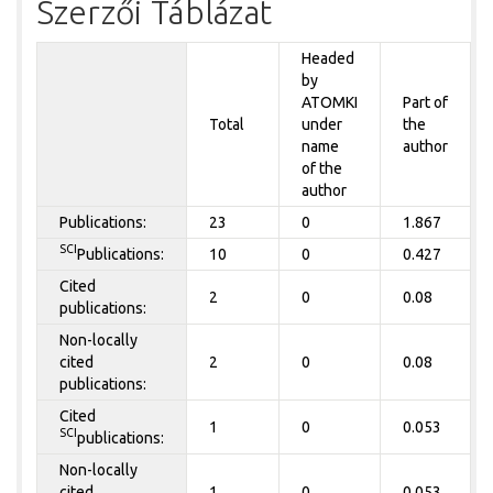
Szerzői Táblázat
Headed
by
ATOMKI
Part of
Total
under
the
name
author
of the
author
Publications:
23
0
1.867
SCI
Publications:
10
0
0.427
Cited
2
0
0.08
publications:
Non-locally
cited
2
0
0.08
publications:
Cited
1
0
0.053
SCI
publications:
Non-locally
cited
1
0
0.053