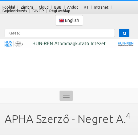
Főoldal
Zimbra
Cloud
BBB
Andoc
RT
Intranet
Bejelentkezés
GINOP
Régi weblap
English
Kereső
Toggle
navigation
4
APHA Szerző - Negret A.