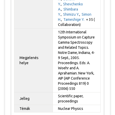
Y.
,
Shevchenko
A.
,
Shimbara
Y.
,
Shimizu Y.
,
Simon
H.
,
Tameshige Y.
+ 35 (
Collaboration)
12th International
Symposium on Capture
Gamma Spectroscopy
and Related Topics.
Notre Dame, Indiana, 4-
Megjelenés
9 Sept., 2005.
helye
Proceedings. Eds: A.
Woehr and A.
Aprahamian. New York,
AIP (AIP Conference
Proceedings 819) 0
(2006) 550
Scientific paper,
Jelleg
proceedings
Témák
Nuclear Physics