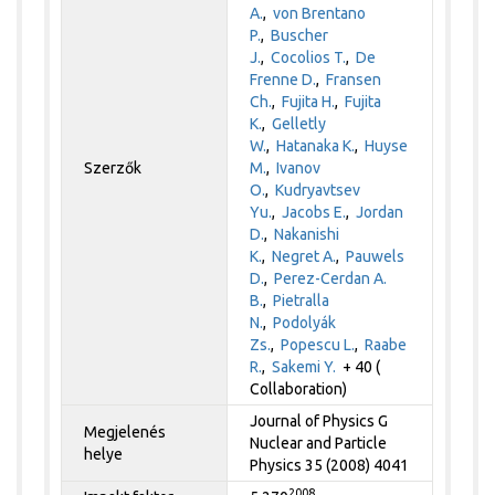
A.
,
von Brentano
P.
,
Buscher
J.
,
Cocolios T.
,
De
Frenne D.
,
Fransen
Ch.
,
Fujita H.
,
Fujita
K.
,
Gelletly
W.
,
Hatanaka K.
,
Huyse
Szerzők
M.
,
Ivanov
O.
,
Kudryavtsev
Yu.
,
Jacobs E.
,
Jordan
D.
,
Nakanishi
K.
,
Negret A.
,
Pauwels
D.
,
Perez-Cerdan A.
B.
,
Pietralla
N.
,
Podolyák
Zs.
,
Popescu L.
,
Raabe
R.
,
Sakemi Y.
+ 40 (
Collaboration)
Journal of Physics G
Megjelenés
Nuclear and Particle
helye
Physics 35 (2008) 4041
2008