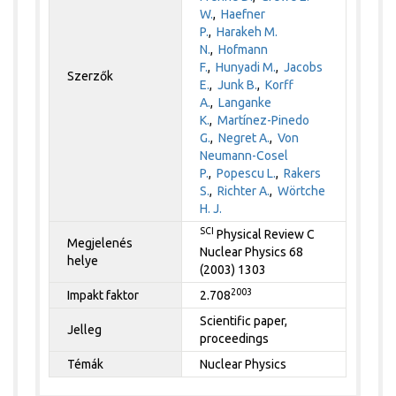
W.
,
Haefner
P.
,
Harakeh M.
N.
,
Hofmann
F.
,
Hunyadi M.
,
Jacobs
Szerzők
E.
,
Junk B.
,
Korff
A.
,
Langanke
K.
,
Martínez-Pinedo
G.
,
Negret A.
,
Von
Neumann-Cosel
P.
,
Popescu L.
,
Rakers
S.
,
Richter A.
,
Wörtche
H. J.
SCI
Physical Review C
Megjelenés
Nuclear Physics 68
helye
(2003) 1303
2003
Impakt faktor
2.708
Scientific paper,
Jelleg
proceedings
Témák
Nuclear Physics