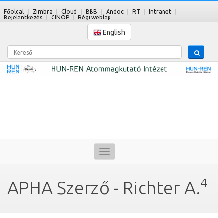
Főoldal
Zimbra
Cloud
BBB
Andoc
RT
Intranet
Bejelentkezés
GINOP
Régi weblap
English
Kereső
Toggle
navigation
4
APHA Szerző - Richter A.