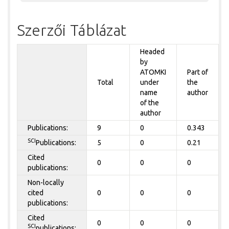
Szerzői Táblázat
Headed
by
ATOMKI
Part of
Total
under
the
name
author
of the
author
Publications:
9
0
0.343
SCI
Publications:
5
0
0.21
Cited
0
0
0
publications:
Non-locally
cited
0
0
0
publications:
Cited
0
0
0
SCI
publications: