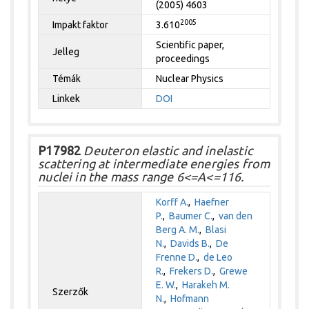
(2005) 4603
2005
Impakt faktor
3.610
Scientific paper,
Jelleg
proceedings
Témák
Nuclear Physics
Linkek
DOI
P17982
Deuteron elastic and inelastic
scattering at intermediate energies from
nuclei in the mass range 6<=A<=116.
Korff A.
,
Haefner
P.
,
Baumer C.
,
van den
Berg A. M.
,
Blasi
N.
,
Davids B.
,
De
Frenne D.
,
de Leo
R.
,
Frekers D.
,
Grewe
E. W.
,
Harakeh M.
Szerzők
N.
,
Hofmann