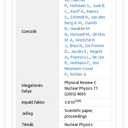
P.
,
Hollstein S.
,
Junk B.
C.
,
Korff A.
,
Rakers
S.
,
Schmidt R.
,
van den
Berg A. M.
,
Davids
B.
,
Harakeh M.
Szerzők
N.
,
Hunyadi M.
,
de Huu
M. A.
,
Wörtche H.
J.
,
Blasi N.
,
De Frenne
D.
,
Jacobs E.
,
Negret
A.
,
Popescu L.
,
de Leo
R.
,
Hofmann F.
,
Von
Neumann-Cosel
P.
,
Richter A.
Physical Review C
Megjelenés
Nuclear Physics 71
helye
(2005) 4003
2005
Impakt faktor
3.610
Scientific paper,
Jelleg
proceedings
Témák
Nuclear Physics