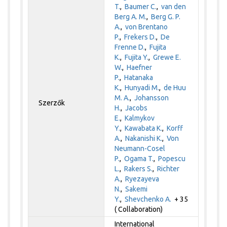
T.
,
Baumer C.
,
van den
Berg A. M.
,
Berg G. P.
A.
,
von Brentano
P.
,
Frekers D.
,
De
Frenne D.
,
Fujita
K.
,
Fujita Y.
,
Grewe E.
W.
,
Haefner
P.
,
Hatanaka
K.
,
Hunyadi M.
,
de Huu
M. A.
,
Johansson
Szerzők
H.
,
Jacobs
E.
,
Kalmykov
Y.
,
Kawabata K.
,
Korff
A.
,
Nakanishi K.
,
Von
Neumann-Cosel
P.
,
Ogama T.
,
Popescu
L.
,
Rakers S.
,
Richter
A.
,
Ryezayeva
N.
,
Sakemi
Y.
,
Shevchenko A.
+ 35
( Collaboration)
International