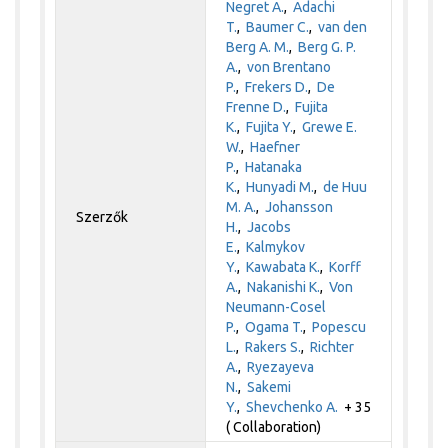
Negret A.
,
Adachi
T.
,
Baumer C.
,
van den
Berg A. M.
,
Berg G. P.
A.
,
von Brentano
P.
,
Frekers D.
,
De
Frenne D.
,
Fujita
K.
,
Fujita Y.
,
Grewe E.
W.
,
Haefner
P.
,
Hatanaka
K.
,
Hunyadi M.
,
de Huu
M. A.
,
Johansson
Szerzők
H.
,
Jacobs
E.
,
Kalmykov
Y.
,
Kawabata K.
,
Korff
A.
,
Nakanishi K.
,
Von
Neumann-Cosel
P.
,
Ogama T.
,
Popescu
L.
,
Rakers S.
,
Richter
A.
,
Ryezayeva
N.
,
Sakemi
Y.
,
Shevchenko A.
+ 35
( Collaboration)