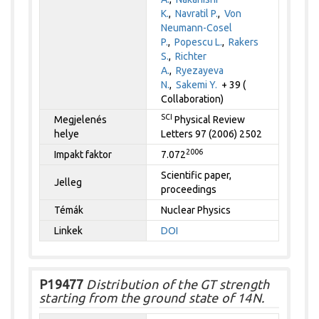
K.
,
Navratil P.
,
Von
Neumann-Cosel
P.
,
Popescu L.
,
Rakers
S.
,
Richter
A.
,
Ryezayeva
N.
,
Sakemi Y.
+ 39 (
Collaboration)
SCI
Megjelenés
Physical Review
helye
Letters 97 (2006) 2502
2006
Impakt faktor
7.072
Scientific paper,
Jelleg
proceedings
Témák
Nuclear Physics
Linkek
DOI
P19477
Distribution of the GT strength
starting from the ground state of 14N.