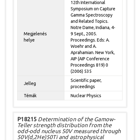
12th International
Symposium on Capture
Gamma Spectroscopy
and Related Topics.
Notre Dame, Indiana, 4-
Megjelenés
9 Sept., 2005.
helye
Proceedings. Eds: A.
Woehr and A.
Aprahamian. New York,
AIP (AIP Conference
Proceedings 819) 0
(2006) 535
Scientific paper,
Jelleg
proceedings
Témák
Nuclear Physics
P18215
Determination of the Gamow-
Teller strength distribution from the
odd-odd nucleus 50V measured through
50V(d,2He)50Ti and astrophysical