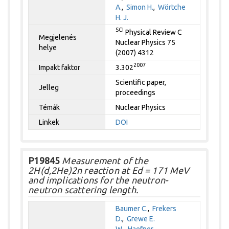
A.
,
Simon H.
,
Wörtche
H. J.
SCI
Physical Review C
Megjelenés
Nuclear Physics 75
helye
(2007) 4312
2007
Impakt faktor
3.302
Scientific paper,
Jelleg
proceedings
Témák
Nuclear Physics
Linkek
DOI
P19845
Measurement of the
2H(d,2He)2n reaction at Ed = 171 MeV
and implications for the neutron-
neutron scattering length.
Baumer C.
,
Frekers
D.
,
Grewe E.
W.
,
Haefner