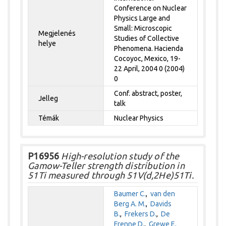
Conference on Nuclear
Physics Large and
Small: Microscopic
Megjelenés
Studies of Collective
helye
Phenomena. Hacienda
Cocoyoc, Mexico, 19-
22 April, 2004 0 (2004)
0
Conf. abstract, poster,
Jelleg
talk
Témák
Nuclear Physics
P16956
High-resolution study of the
Gamow-Teller strength distribution in
51Ti measured through 51V(d,2He)51Ti.
Baumer C.
,
van den
Berg A. M.
,
Davids
B.
,
Frekers D.
,
De
Frenne D.
,
Grewe E.