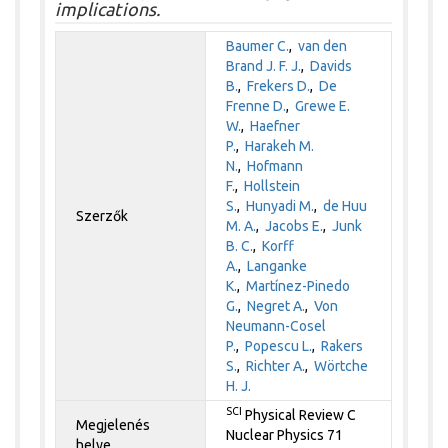
implications.
Baumer C.
,
van den
Brand J. F. J.
,
Davids
B.
,
Frekers D.
,
De
Frenne D.
,
Grewe E.
W.
,
Haefner
P.
,
Harakeh M.
N.
,
Hofmann
F.
,
Hollstein
S.
,
Hunyadi M.
,
de Huu
Szerzők
M. A.
,
Jacobs E.
,
Junk
B. C.
,
Korff
A.
,
Langanke
K.
,
Martínez-Pinedo
G.
,
Negret A.
,
Von
Neumann-Cosel
P.
,
Popescu L.
,
Rakers
S.
,
Richter A.
,
Wörtche
H. J.
SCI
Physical Review C
Megjelenés
Nuclear Physics 71
helye