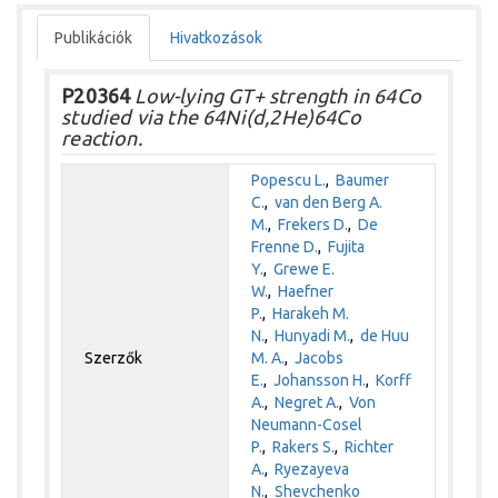
Publikációk
Hivatkozások
P20364
Low-lying GT+ strength in 64Co
studied via the 64Ni(d,2He)64Co
reaction.
Popescu L.
,
Baumer
C.
,
van den Berg A.
M.
,
Frekers D.
,
De
Frenne D.
,
Fujita
Y.
,
Grewe E.
W.
,
Haefner
P.
,
Harakeh M.
N.
,
Hunyadi M.
,
de Huu
Szerzők
M. A.
,
Jacobs
E.
,
Johansson H.
,
Korff
A.
,
Negret A.
,
Von
Neumann-Cosel
P.
,
Rakers S.
,
Richter
A.
,
Ryezayeva
N.
,
Shevchenko