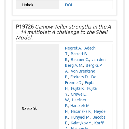
Linkek
DOI
P19726
Gamow-Teller strengths in the A
= 14 multiplet: A challenge to the Shell
Model.
Negret A.
,
Adachi
T.
,
Barrett B.
R.
,
Baumer C.
,
van den
Berg A. M.
,
Berg G. P.
A.
,
von Brentano
P.
,
Frekers D.
,
De
Frenne D.
,
Fujita
H.
,
Fujita K.
,
Fujita
Y.
,
Grewe E.
W.
,
Haefner
P.
,
Harakeh M.
Szerzők
N.
,
Hatanaka K.
,
Heyde
K.
,
Hunyadi M.
,
Jacobs
E.
,
Kalmykov Y.
,
Korff
A.
,
Nakanishi