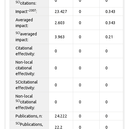
0
0
0
SCI
citations:
~2007
Impact
:
23.427
0
0.343
Averaged
2.603
0
0.343
impact:
SCI
averaged
3.963
0
0.21
impact:
Citational
0
0
0
effectivity:
Non-local
citational
0
0
0
effectivity:
SCIcitational
0
0
0
effectivity:
Non-local
SCI
citational
0
0
0
effectivity:
Publications, n:
24.222
0
0
SCI
Publications,
22.2
0
0