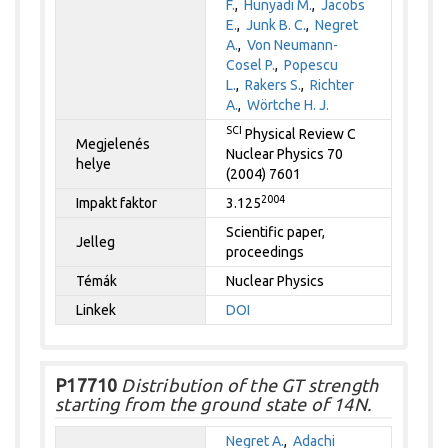
F.
,
Hunyadi M.
,
Jacobs
E.
,
Junk B. C.
,
Negret
A.
,
Von Neumann-
Cosel P.
,
Popescu
L.
,
Rakers S.
,
Richter
A.
,
Wörtche H. J.
SCI
Physical Review C
Megjelenés
Nuclear Physics 70
helye
(2004) 7601
2004
Impakt faktor
3.125
Scientific paper,
Jelleg
proceedings
Témák
Nuclear Physics
Linkek
DOI
P17710
Distribution of the GT strength
starting from the ground state of 14N.
Negret A.
,
Adachi