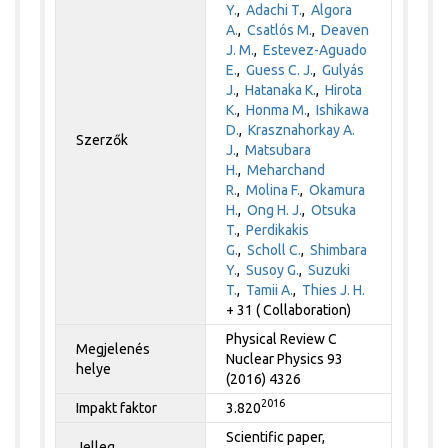
Y.
,
Adachi T.
,
Algora
A.
,
Csatlós M.
,
Deaven
J. M.
,
Estevez-Aguado
E.
,
Guess C. J.
,
Gulyás
J.
,
Hatanaka K.
,
Hirota
K.
,
Honma M.
,
Ishikawa
D.
,
Krasznahorkay A.
Szerzők
J.
,
Matsubara
H.
,
Meharchand
R.
,
Molina F.
,
Okamura
H.
,
Ong H. J.
,
Otsuka
T.
,
Perdikakis
G.
,
Scholl C.
,
Shimbara
Y.
,
Susoy G.
,
Suzuki
T.
,
Tamii A.
,
Thies J. H.
+ 31 ( Collaboration)
Physical Review C
Megjelenés
Nuclear Physics 93
helye
(2016) 4326
2016
Impakt faktor
3.820
Scientific paper,
Jelleg