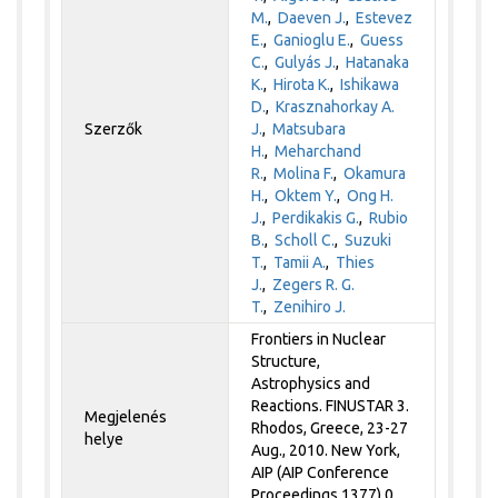
M.
,
Daeven J.
,
Estevez
E.
,
Ganioglu E.
,
Guess
C.
,
Gulyás J.
,
Hatanaka
K.
,
Hirota K.
,
Ishikawa
D.
,
Krasznahorkay A.
Szerzők
J.
,
Matsubara
H.
,
Meharchand
R.
,
Molina F.
,
Okamura
H.
,
Oktem Y.
,
Ong H.
J.
,
Perdikakis G.
,
Rubio
B.
,
Scholl C.
,
Suzuki
T.
,
Tamii A.
,
Thies
J.
,
Zegers R. G.
T.
,
Zenihiro J.
Frontiers in Nuclear
Structure,
Astrophysics and
Reactions. FINUSTAR 3.
Megjelenés
Rhodos, Greece, 23-27
helye
Aug., 2010. New York,
AIP (AIP Conference
Proceedings 1377) 0