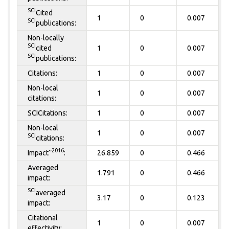
SCI
Cited
1
0
0.007
SCI
publications:
Non-locally
SCI
cited
1
0
0.007
SCI
publications:
Citations:
1
0
0.007
Non-local
1
0
0.007
citations:
SCICitations:
1
0
0.007
Non-local
1
0
0.007
SCI
citations:
~2016
Impact
:
26.859
0
0.466
Averaged
1.791
0
0.466
impact:
SCI
averaged
3.17
0
0.123
impact:
Citational
1
0
0.007
effectivity: