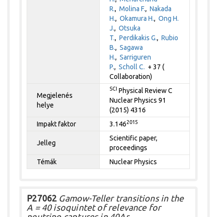
R.
,
Molina F.
,
Nakada
H.
,
Okamura H.
,
Ong H.
J.
,
Otsuka
T.
,
Perdikakis G.
,
Rubio
B.
,
Sagawa
H.
,
Sarriguren
P.
,
Scholl C.
+ 37 (
Collaboration)
SCI
Physical Review C
Megjelenés
Nuclear Physics 91
helye
(2015) 4316
2015
Impakt faktor
3.146
Scientific paper,
Jelleg
proceedings
Témák
Nuclear Physics
P27062
Gamow-Teller transitions in the
A = 40 isoquintet of relevance for
neutrino captures in 40Ar.