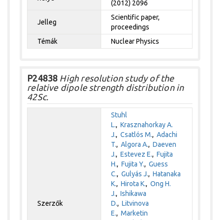
(2012) 2096
Scientific paper,
Jelleg
proceedings
Témák
Nuclear Physics
P24838
High resolution study of the
relative dipole strength distribution in
42Sc.
Stuhl
L.
,
Krasznahorkay A.
J.
,
Csatlós M.
,
Adachi
T.
,
Algora A.
,
Daeven
J.
,
Estevez E.
,
Fujita
H.
,
Fujita Y.
,
Guess
C.
,
Gulyás J.
,
Hatanaka
K.
,
Hirota K.
,
Ong H.
J.
,
Ishikawa
Szerzők
D.
,
Litvinova
E.
,
Marketin