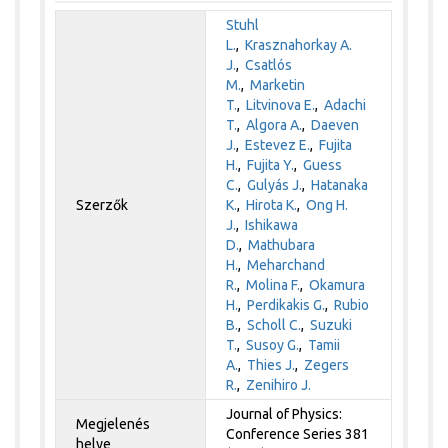
Stuhl
L.
,
Krasznahorkay A.
J.
,
Csatlós
M.
,
Marketin
T.
,
Litvinova E.
,
Adachi
T.
,
Algora A.
,
Daeven
J.
,
Estevez E.
,
Fujita
H.
,
Fujita Y.
,
Guess
C.
,
Gulyás J.
,
Hatanaka
Szerzők
K.
,
Hirota K.
,
Ong H.
J.
,
Ishikawa
D.
,
Mathubara
H.
,
Meharchand
R.
,
Molina F.
,
Okamura
H.
,
Perdikakis G.
,
Rubio
B.
,
Scholl C.
,
Suzuki
T.
,
Susoy G.
,
Tamii
A.
,
Thies J.
,
Zegers
R.
,
Zenihiro J.
Journal of Physics:
Megjelenés
Conference Series 381
helye