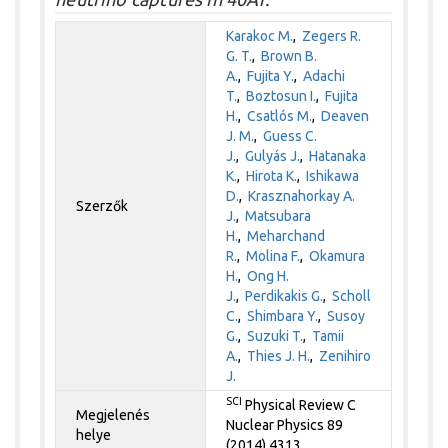
Karakoc M.
,
Zegers R.
G. T.
,
Brown B.
A.
,
Fujita Y.
,
Adachi
T.
,
Boztosun I.
,
Fujita
H.
,
Csatlós M.
,
Deaven
J. M.
,
Guess C.
J.
,
Gulyás J.
,
Hatanaka
K.
,
Hirota K.
,
Ishikawa
D.
,
Krasznahorkay A.
Szerzők
J.
,
Matsubara
H.
,
Meharchand
R.
,
Molina F.
,
Okamura
H.
,
Ong H.
J.
,
Perdikakis G.
,
Scholl
C.
,
Shimbara Y.
,
Susoy
G.
,
Suzuki T.
,
Tamii
A.
,
Thies J. H.
,
Zenihiro
J.
SCI
Physical Review C
Megjelenés
Nuclear Physics 89
helye
(2014) 4313