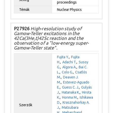
proceedings
Témák
Nuclear Physics
P27926
High-resolution study of
Gamow-Teller excitations in the
42Ca(3He,t)42Sc reaction and the
observation of a "low-energy super-
Gamow-Teller state".
Fujita Y.
,
Fujita
H.
,
Adachi T.
,
Susoy
G.
,
Algora A.
,
Bai C.
L.
,
Colo G.
,
Csatlós
M.
,
Deaven J.
M.
,
Estevez-Aguado
E.
,
Guess C. J.
,
Gulyás
J.
,
Hatanaka K.
,
Hirota
K.
,
Honma M.
,
Ishikawa
D.
,
Krasznahorkay A.
Szerzők
J.
,
Matsubara
H.
,
Meharchand