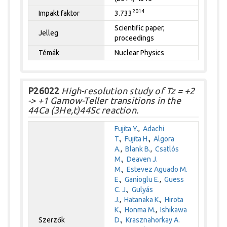
2014
Impakt faktor
3.733
Scientific paper,
Jelleg
proceedings
Témák
Nuclear Physics
P26022
High-resolution study of Tz = +2
-> +1 Gamow-Teller transitions in the
44Ca (3He,t)44Sc reaction.
Fujita Y.
,
Adachi
T.
,
Fujita H.
,
Algora
A.
,
Blank B.
,
Csatlós
M.
,
Deaven J.
M.
,
Estevez Aguado M.
E.
,
Ganioglu E.
,
Guess
C. J.
,
Gulyás
J.
,
Hatanaka K.
,
Hirota
K.
,
Honma M.
,
Ishikawa
Szerzők
D.
,
Krasznahorkay A.