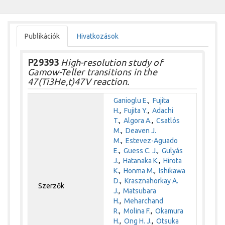
Publikációk
Hivatkozások
P29393
High-resolution study of
Gamow-Teller transitions in the
47(Ti3He,t)47V reaction.
Ganioglu E.
,
Fujita
H.
,
Fujita Y.
,
Adachi
T.
,
Algora A.
,
Csatlós
M.
,
Deaven J.
M.
,
Estevez-Aguado
E.
,
Guess C. J.
,
Gulyás
J.
,
Hatanaka K.
,
Hirota
K.
,
Honma M.
,
Ishikawa
D.
,
Krasznahorkay A.
Szerzők
J.
,
Matsubara
H.
,
Meharchand
R.
,
Molina F.
,
Okamura
H.
,
Ong H. J.
,
Otsuka