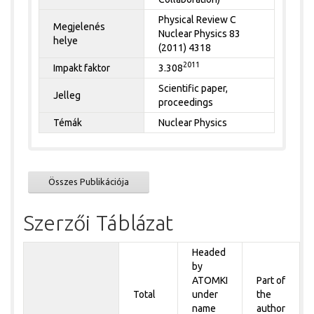
Physical Review C
Megjelenés
Nuclear Physics 83
helye
(2011) 4318
2011
Impakt faktor
3.308
Scientific paper,
Jelleg
proceedings
Témák
Nuclear Physics
Összes Publikációja
Szerzői Táblázat
Headed
by
ATOMKI
Part of
Total
under
the
name
author