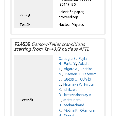
(2011) 435
Scientific paper,
Jelleg
proceedings
Témák
Nuclear Physics
P24539
Gamow-Teller transitions
starting from Tz=+3/2 nucleus 47Ti.
Ganioglu E.
,
Fujita
H.
,
Fujita Y.
,
Adachi
T.
,
Algora A.
,
Csatlós
M.
,
Daeven J.
,
Estevez
E.
,
Guess C.
,
Gulyás
J.
,
Hatanaka K.
,
Hirota
K.
,
Ishikawa
D.
,
Krasznahorkay A.
Szerzők
J.
,
Matsubara
H.
,
Meharchand
R.
,
Molina F.
,
Okamura
H.
,
Ong H.