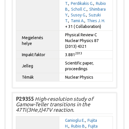
T.
,
Perdikakis G.
,
Rubio
B.
,
Scholl C.
,
Shimbara
Y.
,
Susoy G.
,
Suzuki
T.
,
Tamii A.
,
Thies J. H.
+ 31 ( Collaboration)
Physical Review C
Megjelenés
Nuclear Physics 87
helye
(2013) 4321
2013
Impakt faktor
3.881
Scientific paper,
Jelleg
proceedings
Témák
Nuclear Physics
P29355
High-resolution study of
Gamow-Teller transitions in the
47Ti(3He,t)47V reaction.
Ganioglu E.
,
Fujita
H.
,
Rubio B.
,
Fujita