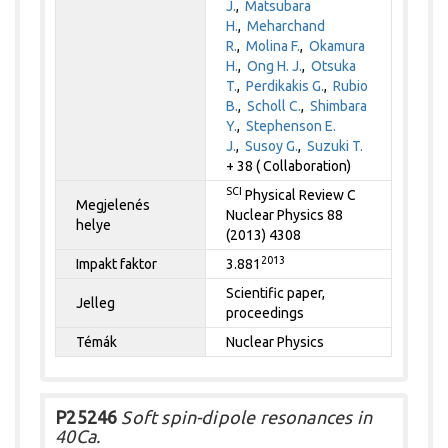
J.
,
Matsubara
H.
,
Meharchand
R.
,
Molina F.
,
Okamura
H.
,
Ong H. J.
,
Otsuka
T.
,
Perdikakis G.
,
Rubio
B.
,
Scholl C.
,
Shimbara
Y.
,
Stephenson E.
J.
,
Susoy G.
,
Suzuki T.
+ 38 ( Collaboration)
SCI
Physical Review C
Megjelenés
Nuclear Physics 88
helye
(2013) 4308
2013
Impakt faktor
3.881
Scientific paper,
Jelleg
proceedings
Témák
Nuclear Physics
P25246
Soft spin-dipole resonances in
40Ca.