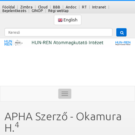
Főoldal
Zimbra
Cloud
BBB
Andoc
RT
Intranet
Bejelentkezés
GINOP
Régi weblap
English
Kereső
Toggle
navigation
APHA Szerző - Okamura
4
H.