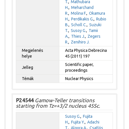
T.
,
Mathubara
H.
,
Meharchand
R.
,
Molina F.
,
Okamura
H.
,
Perdikakis G.
,
Rubio
B.
,
Scholl C.
,
Suzuki
T.
,
Susoy G.
,
Tamii
A.
,
Thies J.
,
Zegers
R.
,
Zenihiro J.
Megjelenés
Acta Physica Debrecina
helye
45 (2011) 197
Scientific paper,
Jelleg
proceedings
Témák
Nuclear Physics
P24544
Gamow-Teller transitions
starting from Tz=+3/2 nucleus 45Sc.
Susoy G.
,
Fujita
H.
,
Fujita Y.
,
Adachi
T.
,
Algora A.
,
Csatlós