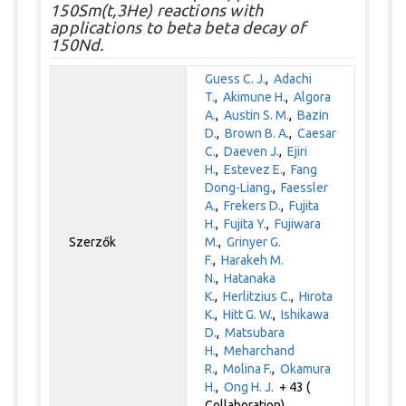
150Sm(t,3He) reactions with
applications to beta beta decay of
150Nd.
Guess C. J.
,
Adachi
T.
,
Akimune H.
,
Algora
A.
,
Austin S. M.
,
Bazin
D.
,
Brown B. A.
,
Caesar
C.
,
Daeven J.
,
Ejiri
H.
,
Estevez E.
,
Fang
Dong-Liang.
,
Faessler
A.
,
Frekers D.
,
Fujita
H.
,
Fujita Y.
,
Fujiwara
Szerzők
M.
,
Grinyer G.
F.
,
Harakeh M.
N.
,
Hatanaka
K.
,
Herlitzius C.
,
Hirota
K.
,
Hitt G. W.
,
Ishikawa
D.
,
Matsubara
H.
,
Meharchand
R.
,
Molina F.
,
Okamura
H.
,
Ong H. J.
+ 43 (
Collaboration)