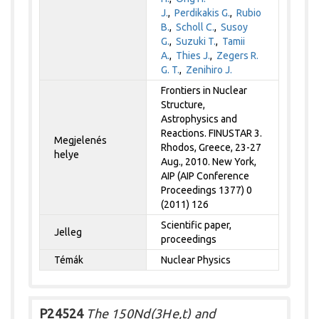
J.
,
Perdikakis G.
,
Rubio
B.
,
Scholl C.
,
Susoy
G.
,
Suzuki T.
,
Tamii
A.
,
Thies J.
,
Zegers R.
G. T.
,
Zenihiro J.
Frontiers in Nuclear
Structure,
Astrophysics and
Reactions. FINUSTAR 3.
Megjelenés
Rhodos, Greece, 23-27
helye
Aug., 2010. New York,
AIP (AIP Conference
Proceedings 1377) 0
(2011) 126
Scientific paper,
Jelleg
proceedings
Témák
Nuclear Physics
P24524
The 150Nd(3He,t) and