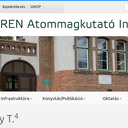
Ke
Bejelentkezés
GINOP
Infrastruktúra
Könyvtár/Publikáció
Oktatás
4
y T.