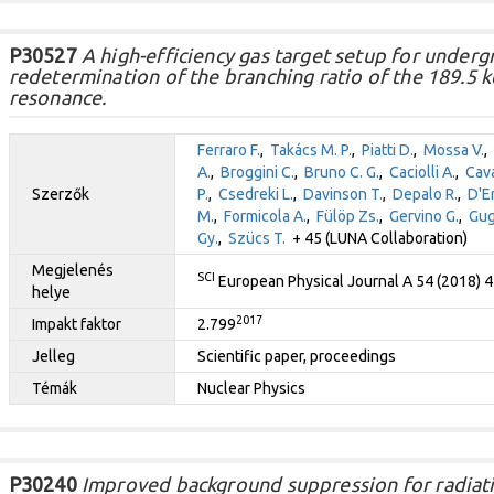
P30527
A high-efficiency gas target setup for under
redetermination of the branching ratio of the 189.
resonance.
Ferraro F.
,
Takács M. P.
,
Piatti D.
,
Mossa V.
,
A.
,
Broggini C.
,
Bruno C. G.
,
Caciolli A.
,
Cava
Szerzők
P.
,
Csedreki L.
,
Davinson T.
,
Depalo R.
,
D'E
M.
,
Formicola A.
,
Fülöp Zs.
,
Gervino G.
,
Gug
Gy.
,
Szücs T.
+ 45 (LUNA Collaboration)
Megjelenés
SCI
European Physical Journal A 54 (2018) 
helye
2017
Impakt faktor
2.799
Jelleg
Scientific paper, proceedings
Témák
Nuclear Physics
P30240
Improved background suppression for radiati