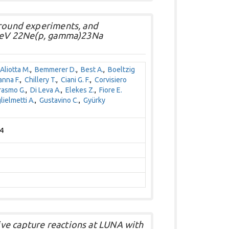
ground experiments, and
5 keV 22Ne(p, gamma)23Na
Aliotta M.
,
Bemmerer D.
,
Best A.
,
Boeltzig
nna F.
,
Chillery T.
,
Ciani G. F.
,
Corvisiero
rasmo G.
,
Di Leva A.
,
Elekes Z.
,
Fiore E.
lielmetti A.
,
Gustavino C.
,
Gyürky
44
ve capture reactions at LUNA with