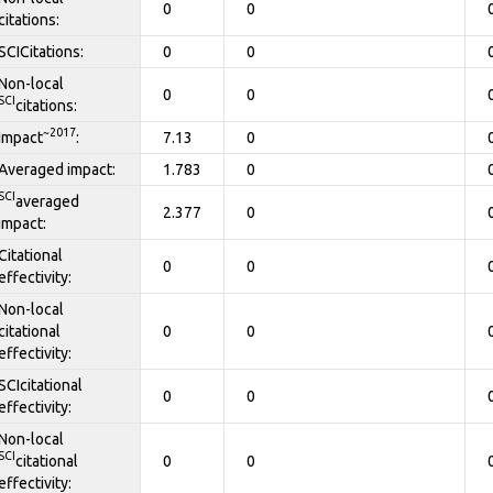
0
0
citations:
SCICitations:
0
0
Non-local
0
0
SCI
citations:
~2017
Impact
:
7.13
0
Averaged impact:
1.783
0
SCI
averaged
2.377
0
impact:
Citational
0
0
effectivity:
Non-local
citational
0
0
effectivity:
SCIcitational
0
0
effectivity:
Non-local
SCI
citational
0
0
effectivity: