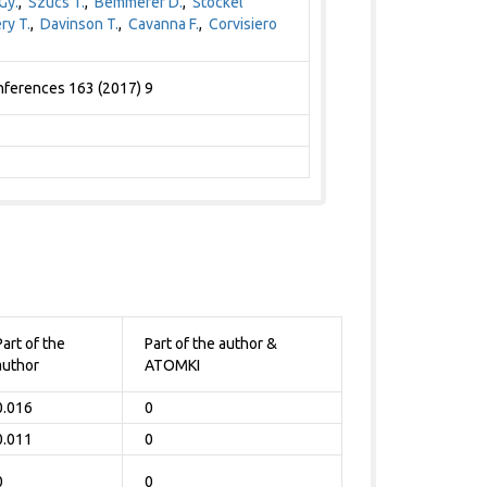
Gy.
,
Szücs T.
,
Bemmerer D.
,
Stöckel
ry T.
,
Davinson T.
,
Cavanna F.
,
Corvisiero
nferences 163 (2017) 9
Part of the
Part of the author &
author
ATOMKI
0.016
0
0.011
0
0
0