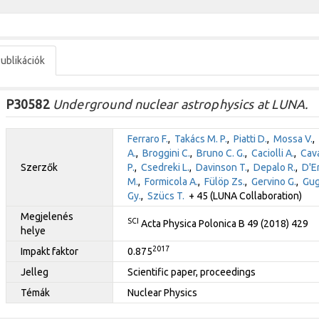
ublikációk
P30582
Underground nuclear astrophysics at LUNA.
Ferraro F.
,
Takács M. P.
,
Piatti D.
,
Mossa V.
,
A.
,
Broggini C.
,
Bruno C. G.
,
Caciolli A.
,
Cava
Szerzők
P.
,
Csedreki L.
,
Davinson T.
,
Depalo R.
,
D'E
M.
,
Formicola A.
,
Fülöp Zs.
,
Gervino G.
,
Gug
Gy.
,
Szücs T.
+ 45 (LUNA Collaboration)
Megjelenés
SCI
Acta Physica Polonica B 49 (2018) 429
helye
2017
Impakt faktor
0.875
Jelleg
Scientific paper, proceedings
Témák
Nuclear Physics