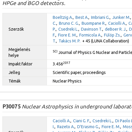
HPGe and BGO detectors.
Boeltzig A.
,
Best A.
,
Imbriani G.
,
Junker M.
C.
,
Bruno C. G.
,
Buompane R.
,
Caciolli A.
,
C
Szerzők
P.
,
Csedreki L.
,
Davinson T.
,
deBoer R. J.
,
D
F.
,
Fiore E. M.
,
Formicola A.
,
Fülöp Zs.
,
Gerv
T.
,
Takács M. P.
+ 45 (LUNA Collaboration)
Megjelenés
SCI
Journal of Physics G Nuclear and Particl
helye
2017
Impakt faktor
3.456
Jelleg
Scientific paper, proceedings
Témák
Nuclear Physics
P30075
Nuclear Astrophysics in underground laborat
Caciolli A.
,
Ciani G. F.
,
Csedreki L.
,
Di Paolo 
I.
,
Razeto A.
,
D'Erasmo G.
,
Fiore E. M.
,
Moss