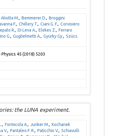
,
Aliotta M.
,
Bemmerer D.
,
Broggini
avanna F.
,
Chillery T.
,
Ciani G. F.
,
Corvisiero
epalo R.
,
Di Leva A.
,
Elekes Z.
,
Ferraro
ino G.
,
Guglielmetti A.
,
Gyürky Gy.
,
Szücs
e Physics 45 (2018) 5203
ories: the LUNA experiment.
L.
,
Formicola A.
,
Junker M.
,
Kochanek
a V.
,
Pantaleo F. R.
,
Paticchio V.
,
Schiavulli