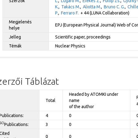
Szerzők
L.
,
Lugaro M.
,
Elekes Z.
,
Fülöp Zs.
,
Gyürky 
K.
,
Takács M.
,
Aliotta M.
,
Bruno C. G.
,
Chille
P.
,
Ferraro F.
+ 44 (LUNA Collaboration)
Megjelenés
EPJ (European Physical Journal) Web of Co
helye
Jelleg
Scientific paper, proceedings
Témák
Nuclear Physics
zerzői Táblázat
Headed by ATOMKI under
Total
name
of the author
Publications:
4
0
SCI
Publications:
3
0
Cited
0
0