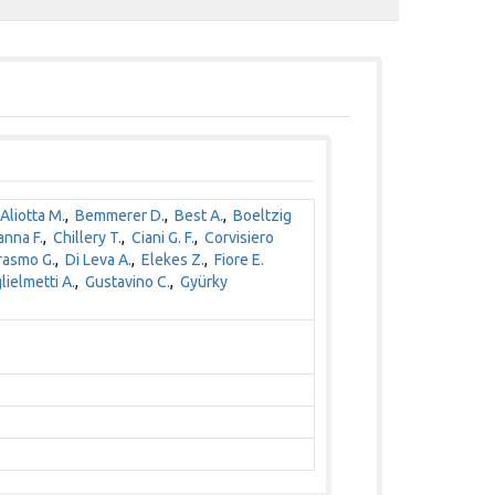
Aliotta M.
,
Bemmerer D.
,
Best A.
,
Boeltzig
nna F.
,
Chillery T.
,
Ciani G. F.
,
Corvisiero
rasmo G.
,
Di Leva A.
,
Elekes Z.
,
Fiore E.
lielmetti A.
,
Gustavino C.
,
Gyürky