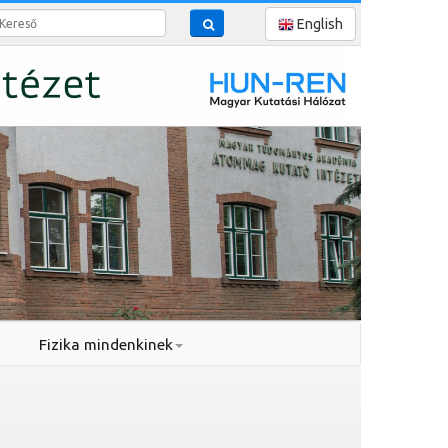
reső
English
Fizika mindenkinek