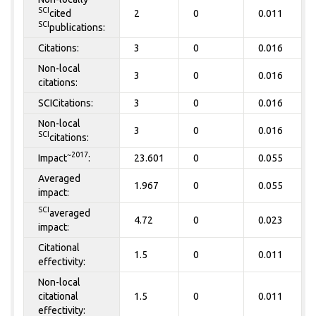
SCI
cited
2
0
0.011
SCI
publications:
Citations:
3
0
0.016
Non-local
3
0
0.016
citations:
SCICitations:
3
0
0.016
Non-local
3
0
0.016
SCI
citations:
~2017
Impact
:
23.601
0
0.055
Averaged
1.967
0
0.055
impact:
SCI
averaged
4.72
0
0.023
impact:
Citational
1.5
0
0.011
effectivity:
Non-local
citational
1.5
0
0.011
effectivity: