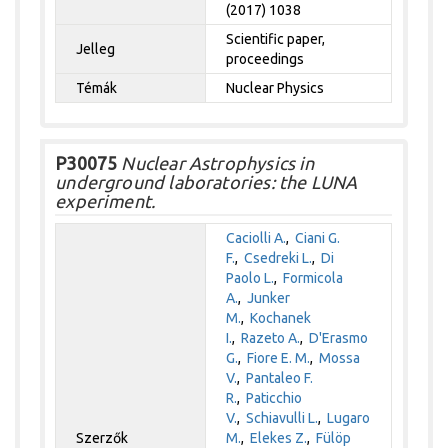
(2017) 1038
Scientific paper,
Jelleg
proceedings
Témák
Nuclear Physics
P30075
Nuclear Astrophysics in
underground laboratories: the LUNA
experiment.
Caciolli A.
,
Ciani G.
F.
,
Csedreki L.
,
Di
Paolo L.
,
Formicola
A.
,
Junker
M.
,
Kochanek
I.
,
Razeto A.
,
D'Erasmo
G.
,
Fiore E. M.
,
Mossa
V.
,
Pantaleo F.
R.
,
Paticchio
V.
,
Schiavulli L.
,
Lugaro
Szerzők
M.
,
Elekes Z.
,
Fülöp