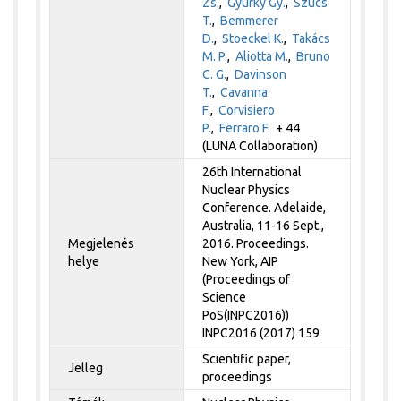
Zs.
,
Gyürky Gy.
,
Szücs
T.
,
Bemmerer
D.
,
Stoeckel K.
,
Takács
M. P.
,
Aliotta M.
,
Bruno
C. G.
,
Davinson
T.
,
Cavanna
F.
,
Corvisiero
P.
,
Ferraro F.
+ 44
(LUNA Collaboration)
26th International
Nuclear Physics
Conference. Adelaide,
Australia, 11-16 Sept.,
Megjelenés
2016. Proceedings.
helye
New York, AIP
(Proceedings of
Science
PoS(INPC2016))
INPC2016 (2017) 159
Scientific paper,
Jelleg
proceedings