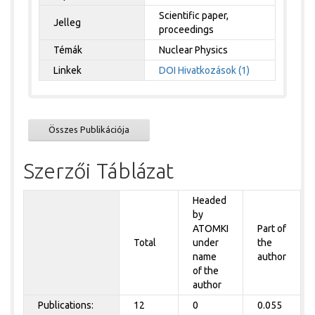
Scientific paper,
Jelleg
proceedings
Témák
Nuclear Physics
Linkek
DOI
Hivatkozások (1)
Összes Publikációja
Szerzői Táblázat
Headed
by
ATOMKI
Part of
Total
under
the
name
author
of the
author
Publications:
12
0
0.055