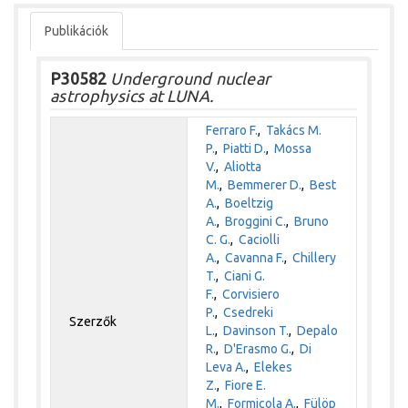
Publikációk
P30582
Underground nuclear
astrophysics at LUNA.
Ferraro F.
,
Takács M.
P.
,
Piatti D.
,
Mossa
V.
,
Aliotta
M.
,
Bemmerer D.
,
Best
A.
,
Boeltzig
A.
,
Broggini C.
,
Bruno
C. G.
,
Caciolli
A.
,
Cavanna F.
,
Chillery
T.
,
Ciani G.
F.
,
Corvisiero
P.
,
Csedreki
Szerzők
L.
,
Davinson T.
,
Depalo
R.
,
D'Erasmo G.
,
Di
Leva A.
,
Elekes
Z.
,
Fiore E.
M.
,
Formicola A.
,
Fülöp