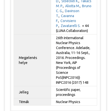
D.
,
Stoeckel K.
,
Takács
M. P.
,
Aliotta M.
,
Bruno
C. G.
,
Davinson
T.
,
Cavanna
F.
,
Corvisiero
P.
,
Zavatarelli S.
+ 44
(LUNA Collaboration)
26th International
Nuclear Physics
Conference. Adelaide,
Australia, 11-16 Sept.,
Megjelenés
2016. Proceedings.
helye
New York, AIP
(Proceedings of
Science
PoS(INPC2016))
INPC2016 (2017) 148
Scientific paper,
Jelleg
proceedings
Témák
Nuclear Physics