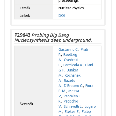
proceedings
Témák
Nuclear Physics
Linkek
DOI
P29643
Probing Big Bang
Nucleosynthesis deep underground.
Gustavino C.
,
Prati
P.
,
Boeltzig
A.
,
Csedreki
L.
,
Formicola A.
,
Ciani
G. F.
,
Junker
M.
,
Kochanek
A.
,
Razeto
A.
,
D'Erasmo G.
,
Fiora
E. M.
,
Mossa
V.
,
Pantaleo F.
R.
,
Paticchio
Szerzők
V.
,
Schiavulli L.
,
Lugaro
M.
,
Elekes Z.
,
Fülöp