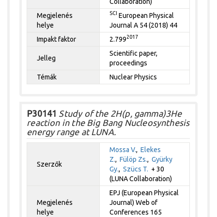
Collaboration)
SCI
Megjelenés
European Physical
helye
Journal A 54 (2018) 44
2017
Impakt faktor
2.799
Scientific paper,
Jelleg
proceedings
Témák
Nuclear Physics
P30141
Study of the 2H(p, gamma)3He
reaction in the Big Bang Nucleosynthesis
energy range at LUNA.
Mossa V.
,
Elekes
Z.
,
Fülöp Zs.
,
Gyürky
Szerzők
Gy.
,
Szücs T.
+ 30
(LUNA Collaboration)
EPJ (European Physical
Megjelenés
Journal) Web of
helye
Conferences 165