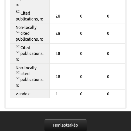
n:
SCI
Cited
28
0
0
publications, n:
Non-locally
SCI
cited
28
0
0
publications, n:
SCI
Cited
SCI
publications,
28
0
0
n:
Non-locally
SCI
cited
28
0
0
SCI
publications,
n:
z-index:
1
0
0
Honlaptérkép