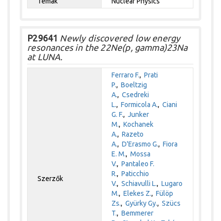
Témák
Nuclear Physics
P29641
Newly discovered low energy
resonances in the 22Ne(p, gamma)23Na
at LUNA.
Ferraro F.
,
Prati
P.
,
Boeltzig
A.
,
Csedreki
L.
,
Formicola A.
,
Ciani
G. F.
,
Junker
M.
,
Kochanek
A.
,
Razeto
A.
,
D'Erasmo G.
,
Fiora
E. M.
,
Mossa
V.
,
Pantaleo F.
R.
,
Paticchio
Szerzők
V.
,
Schiavulli L.
,
Lugaro
M.
,
Elekes Z.
,
Fülöp
Zs.
,
Gyürky Gy.
,
Szücs
T.
,
Bemmerer