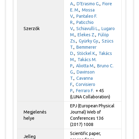
A.
,
D'Erasmo G.
,
Fiore
E. M.
,
Mossa
V.
,
Pantaleo F.
R.
,
Paticchio
Szerzők
V.
,
Schiavulli L.
,
Lugaro
M.
,
Elekes Z.
,
Fülöp
Zs.
,
Gyürky Gy.
,
Szücs
T.
,
Bemmerer
D.
,
Stöckel K.
,
Takács
M.
,
Takács M.
P.
,
Aliotta M.
,
Bruno C.
G.
,
Davinson
T.
,
Cavanna
F.
,
Corvisiero
P.
,
Ferraro F.
+ 45
(LUNA Collaboration)
EPJ (European Physical
Megjelenés
Journal) Web of
helye
Conferences 136
(2017) 1008
Scientific paper,
Jelleg