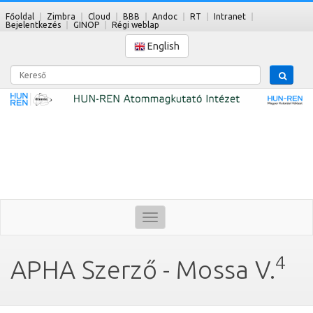
Főoldal
Zimbra
Cloud
BBB
Andoc
RT
Intranet
Bejelentkezés
GINOP
Régi weblap
English
Kereső
Toggle
navigation
4
APHA Szerző - Mossa V.