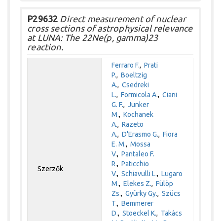
P29632
Direct measurement of nuclear
cross sections of astrophysical relevance
at LUNA: The 22Ne(p, gamma)23
reaction.
Ferraro F.
,
Prati
P.
,
Boeltzig
A.
,
Csedreki
L.
,
Formicola A.
,
Ciani
G. F.
,
Junker
M.
,
Kochanek
A.
,
Razeto
A.
,
D'Erasmo G.
,
Fiora
E. M.
,
Mossa
V.
,
Pantaleo F.
R.
,
Paticchio
Szerzők
V.
,
Schiavulli L.
,
Lugaro
M.
,
Elekes Z.
,
Fülöp
Zs.
,
Gyürky Gy.
,
Szücs
T.
,
Bemmerer
D.
,
Stoeckel K.
,
Takács