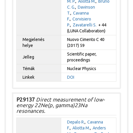
M. P.
,
Aliotta M.
,
Bruno
C. G.
,
Davinson
T.
,
Cavanna
F.
,
Corvisiero
P.
,
Zavatarelli S.
+ 44
(LUNA Collaboration)
Megjelenés
Nuovo Cimento C 40
helye
(2017) 59
Scientific paper,
Jelleg
proceedings
Témák
Nuclear Physics
Linkek
DOI
P29137
Direct measurement of low-
energy 22Ne(p, gamma)23Na
resonances.
Depalo R.
,
Cavanna
F.
,
Aliotta M.
,
Anders