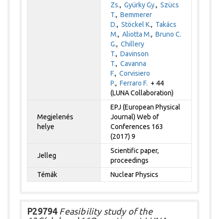
Zs.
,
Gyürky Gy.
,
Szücs
T.
,
Bemmerer
D.
,
Stöckel K.
,
Takács
M.
,
Aliotta M.
,
Bruno C.
G.
,
Chillery
T.
,
Davinson
T.
,
Cavanna
F.
,
Corvisiero
P.
,
Ferraro F.
+ 44
(LUNA Collaboration)
EPJ (European Physical
Megjelenés
Journal) Web of
helye
Conferences 163
(2017) 9
Scientific paper,
Jelleg
proceedings
Témák
Nuclear Physics
P29794
Feasibility study of the