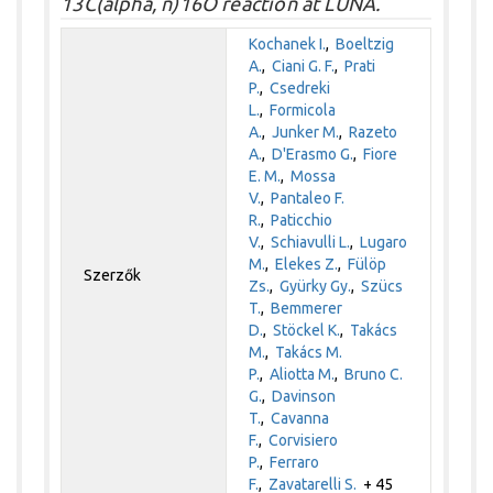
13C(alpha, n)16O reaction at LUNA.
Kochanek I.
,
Boeltzig
A.
,
Ciani G. F.
,
Prati
P.
,
Csedreki
L.
,
Formicola
A.
,
Junker M.
,
Razeto
A.
,
D'Erasmo G.
,
Fiore
E. M.
,
Mossa
V.
,
Pantaleo F.
R.
,
Paticchio
V.
,
Schiavulli L.
,
Lugaro
M.
,
Elekes Z.
,
Fülöp
Szerzők
Zs.
,
Gyürky Gy.
,
Szücs
T.
,
Bemmerer
D.
,
Stöckel K.
,
Takács
M.
,
Takács M.
P.
,
Aliotta M.
,
Bruno C.
G.
,
Davinson
T.
,
Cavanna
F.
,
Corvisiero
P.
,
Ferraro
F.
,
Zavatarelli S.
+ 45