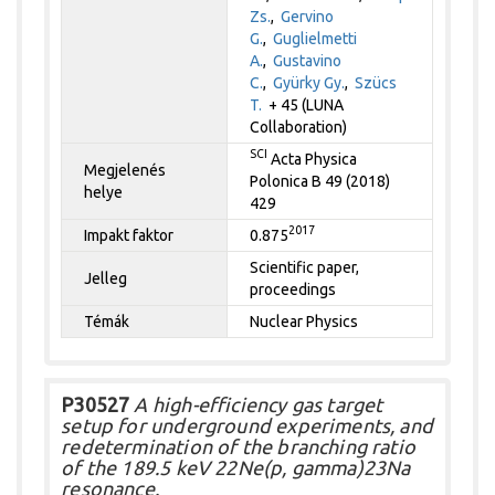
Zs.
,
Gervino
G.
,
Guglielmetti
A.
,
Gustavino
C.
,
Gyürky Gy.
,
Szücs
T.
+ 45 (LUNA
Collaboration)
SCI
Acta Physica
Megjelenés
Polonica B 49 (2018)
helye
429
2017
Impakt faktor
0.875
Scientific paper,
Jelleg
proceedings
Témák
Nuclear Physics
P30527
A high-efficiency gas target
setup for underground experiments, and
redetermination of the branching ratio
of the 189.5 keV 22Ne(p, gamma)23Na
resonance.