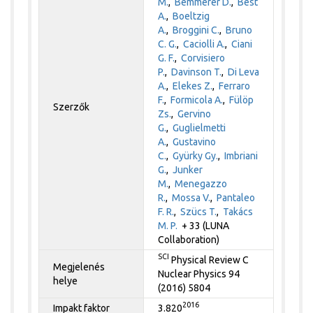
M.
,
Bemmerer D.
,
Best
A.
,
Boeltzig
A.
,
Broggini C.
,
Bruno
C. G.
,
Caciolli A.
,
Ciani
G. F.
,
Corvisiero
P.
,
Davinson T.
,
Di Leva
A.
,
Elekes Z.
,
Ferraro
F.
,
Formicola A.
,
Fülöp
Szerzők
Zs.
,
Gervino
G.
,
Guglielmetti
A.
,
Gustavino
C.
,
Gyürky Gy.
,
Imbriani
G.
,
Junker
M.
,
Menegazzo
R.
,
Mossa V.
,
Pantaleo
F. R.
,
Szücs T.
,
Takács
M. P.
+ 33 (LUNA
Collaboration)
SCI
Physical Review C
Megjelenés
Nuclear Physics 94
helye
(2016) 5804
2016
Impakt faktor
3.820