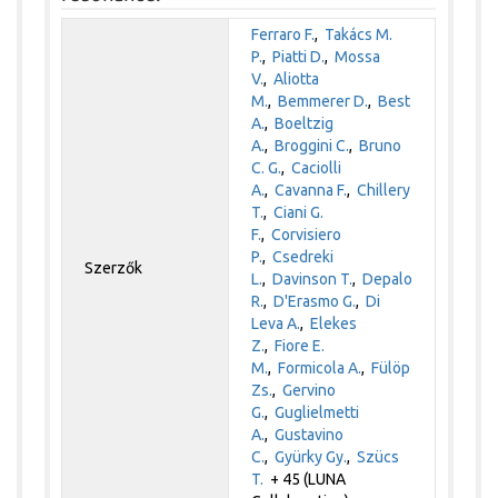
Ferraro F.
,
Takács M.
P.
,
Piatti D.
,
Mossa
V.
,
Aliotta
M.
,
Bemmerer D.
,
Best
A.
,
Boeltzig
A.
,
Broggini C.
,
Bruno
C. G.
,
Caciolli
A.
,
Cavanna F.
,
Chillery
T.
,
Ciani G.
F.
,
Corvisiero
P.
,
Csedreki
Szerzők
L.
,
Davinson T.
,
Depalo
R.
,
D'Erasmo G.
,
Di
Leva A.
,
Elekes
Z.
,
Fiore E.
M.
,
Formicola A.
,
Fülöp
Zs.
,
Gervino
G.
,
Guglielmetti
A.
,
Gustavino
C.
,
Gyürky Gy.
,
Szücs
T.
+ 45 (LUNA