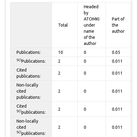
Headed
by
ATOMKI
Part of
Total
under
the
name
author
of the
author
Publications:
10
0
0.05
SCI
Publications:
2
0
0.011
Cited
2
0
0.011
publications:
Non-locally
cited
2
0
0.011
publications:
Cited
2
0
0.011
SCI
publications:
Non-locally
cited
2
0
0.011
SCI
publications: