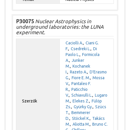
P30075
Nuclear Astrophysics in
underground laboratories: the LUNA
experiment.
Caciolli A.
,
Ciani G.
F.
,
Csedreki L.
,
Di
Paolo L.
,
Formicola
A.
,
Junker
M.
,
Kochanek
I.
,
Razeto A.
,
D'Erasmo
G.
,
Fiore E. M.
,
Mossa
V.
,
Pantaleo F.
R.
,
Paticchio
V.
,
Schiavulli L.
,
Lugaro
Szerzők
M.
,
Elekes Z.
,
Fülöp
Zs.
,
Gyürky Gy.
,
Szücs
T.
,
Bemmerer
D.
,
Stöckel K.
,
Takács
M.
,
Aliotta M.
,
Bruno C.
G.
,
Chillery