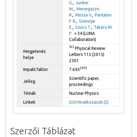
G.
,
Junker
M.
,
Menegazzo
R.
,
Mossa V.
,
Pantaleo
F. R.
,
Somorjai
E.
,
Szücs T.
,
Takács M.
P.
+ 34 (LUNA
Collaboration)
SCI
Physical Review
Megjelenés
Letters 115 (2015)
helye
2501
2015
Impakt faktor
7.645
Scientific paper,
Jelleg
proceedings
Témák
Nuclear Physics
Linkek
DOI
Hivatkozások (2)
Szerzői Táblázat