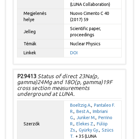
(LUNA Collaboration)
Megjelenés
Nuovo Cimento C 40
helye
(2017) 59
Scientific paper,
Jelleg
proceedings
Témák
Nuclear Physics
Linkek
DOI
P29413
Status of direct 23Na(p,
gamma)24Mg and 18O(p, gamma)19F
cross section measurements
underground at LUNA.
Boeltzig A.
,
Pantaleo F.
R.
,
Best A.
,
Imbriani
G.
,
Junker M.
,
Perrino
Szerzők
R.
,
Elekes Z.
,
Fülöp
Zs.
,
Gyürky Gy.
,
Szücs
T.
+ 35 (LUNA