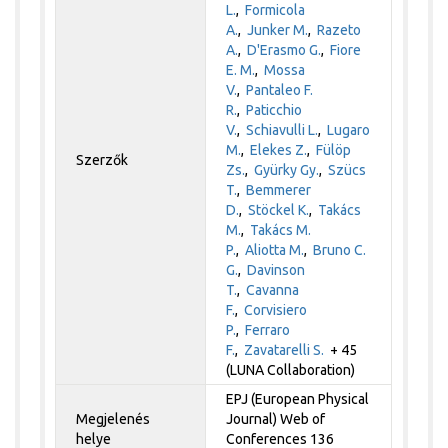
L.
,
Formicola
A.
,
Junker M.
,
Razeto
A.
,
D'Erasmo G.
,
Fiore
E. M.
,
Mossa
V.
,
Pantaleo F.
R.
,
Paticchio
V.
,
Schiavulli L.
,
Lugaro
M.
,
Elekes Z.
,
Fülöp
Szerzők
Zs.
,
Gyürky Gy.
,
Szücs
T.
,
Bemmerer
D.
,
Stöckel K.
,
Takács
M.
,
Takács M.
P.
,
Aliotta M.
,
Bruno C.
G.
,
Davinson
T.
,
Cavanna
F.
,
Corvisiero
P.
,
Ferraro
F.
,
Zavatarelli S.
+ 45
(LUNA Collaboration)
EPJ (European Physical
Megjelenés
Journal) Web of
helye
Conferences 136