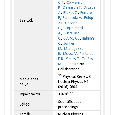
G. F.
,
Corvisiero
P.
,
Davinson T.
,
Di Leva
A.
,
Elekes Z.
,
Ferraro
F.
,
Formicola A.
,
Fülöp
Szerzők
Zs.
,
Gervino
G.
,
Guglielmetti
A.
,
Gustavino
C.
,
Gyürky Gy.
,
Imbriani
G.
,
Junker
M.
,
Menegazzo
R.
,
Mossa V.
,
Pantaleo
F. R.
,
Szücs T.
,
Takács
M. P.
+ 33 (LUNA
Collaboration)
SCI
Physical Review C
Megjelenés
Nuclear Physics 94
helye
(2016) 5804
2016
Impakt faktor
3.820
Scientific paper,
Jelleg
proceedings
Témák
Nuclear Physics