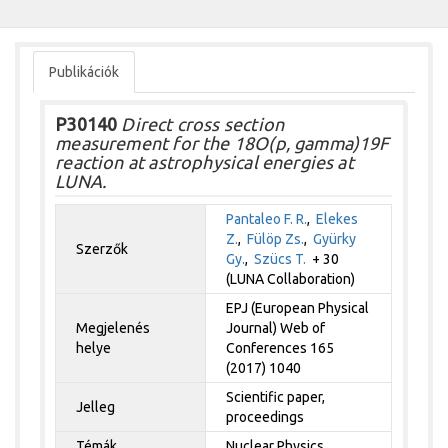
Publikációk
P30140
Direct cross section
measurement for the 18O(p, gamma)19F
reaction at astrophysical energies at
LUNA.
Pantaleo F. R.
,
Elekes
Z.
,
Fülöp Zs.
,
Gyürky
Szerzők
Gy.
,
Szücs T.
+ 30
(LUNA Collaboration)
EPJ (European Physical
Megjelenés
Journal) Web of
helye
Conferences 165
(2017) 1040
Scientific paper,
Jelleg
proceedings
Témák
Nuclear Physics