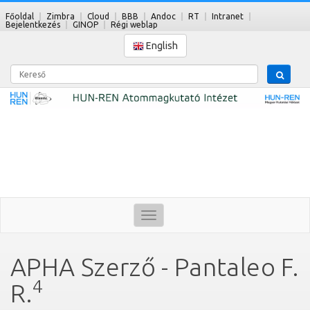
Főoldal
Zimbra
Cloud
BBB
Andoc
RT
Intranet
Bejelentkezés
GINOP
Régi weblap
English
Kereső
Toggle
navigation
APHA Szerző - Pantaleo F.
4
R.