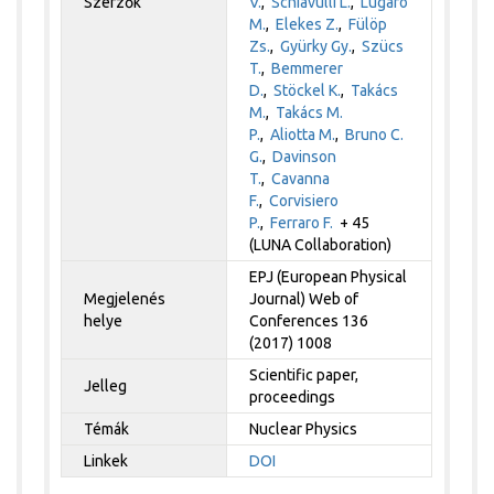
Szerzők
V.
,
Schiavulli L.
,
Lugaro
M.
,
Elekes Z.
,
Fülöp
Zs.
,
Gyürky Gy.
,
Szücs
T.
,
Bemmerer
D.
,
Stöckel K.
,
Takács
M.
,
Takács M.
P.
,
Aliotta M.
,
Bruno C.
G.
,
Davinson
T.
,
Cavanna
F.
,
Corvisiero
P.
,
Ferraro F.
+ 45
(LUNA Collaboration)
EPJ (European Physical
Megjelenés
Journal) Web of
helye
Conferences 136
(2017) 1008
Scientific paper,
Jelleg
proceedings
Témák
Nuclear Physics
Linkek
DOI