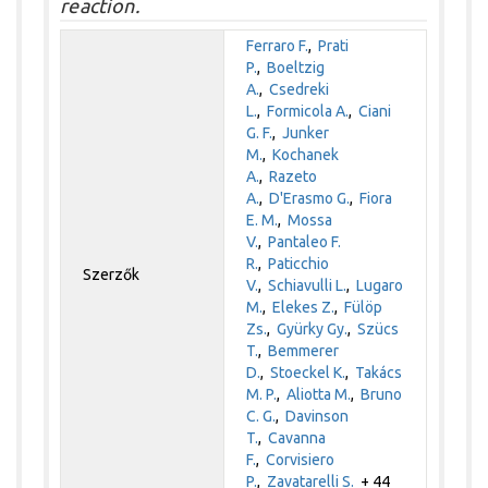
reaction.
Ferraro F.
,
Prati
P.
,
Boeltzig
A.
,
Csedreki
L.
,
Formicola A.
,
Ciani
G. F.
,
Junker
M.
,
Kochanek
A.
,
Razeto
A.
,
D'Erasmo G.
,
Fiora
E. M.
,
Mossa
V.
,
Pantaleo F.
R.
,
Paticchio
Szerzők
V.
,
Schiavulli L.
,
Lugaro
M.
,
Elekes Z.
,
Fülöp
Zs.
,
Gyürky Gy.
,
Szücs
T.
,
Bemmerer
D.
,
Stoeckel K.
,
Takács
M. P.
,
Aliotta M.
,
Bruno
C. G.
,
Davinson
T.
,
Cavanna
F.
,
Corvisiero
P.
,
Zavatarelli S.
+ 44