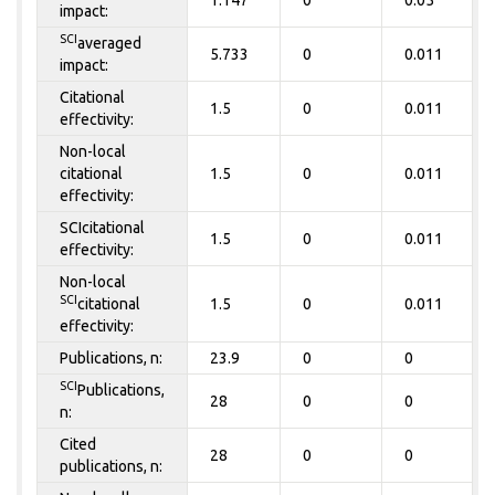
1.147
0
0.05
impact:
SCI
averaged
5.733
0
0.011
impact:
Citational
1.5
0
0.011
effectivity:
Non-local
citational
1.5
0
0.011
effectivity:
SCIcitational
1.5
0
0.011
effectivity:
Non-local
SCI
citational
1.5
0
0.011
effectivity:
Publications, n:
23.9
0
0
SCI
Publications,
28
0
0
n:
Cited
28
0
0
publications, n: