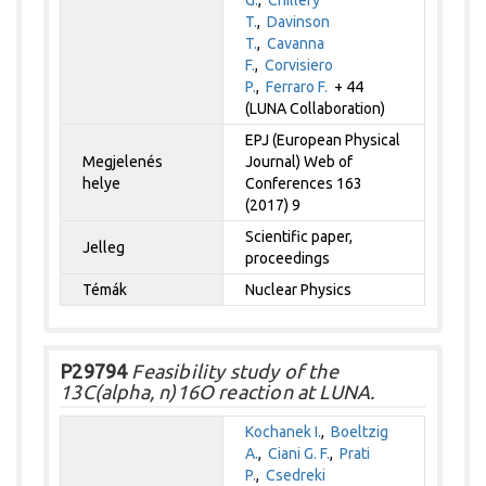
T.
,
Davinson
T.
,
Cavanna
F.
,
Corvisiero
P.
,
Ferraro F.
+ 44
(LUNA Collaboration)
EPJ (European Physical
Megjelenés
Journal) Web of
helye
Conferences 163
(2017) 9
Scientific paper,
Jelleg
proceedings
Témák
Nuclear Physics
P29794
Feasibility study of the
13C(alpha, n)16O reaction at LUNA.
Kochanek I.
,
Boeltzig
A.
,
Ciani G. F.
,
Prati
P.
,
Csedreki