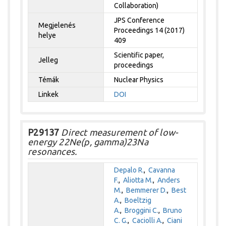
Collaboration)
JPS Conference
Megjelenés
Proceedings 14 (2017)
helye
409
Scientific paper,
Jelleg
proceedings
Témák
Nuclear Physics
Linkek
DOI
P29137
Direct measurement of low-
energy 22Ne(p, gamma)23Na
resonances.
Depalo R.
,
Cavanna
F.
,
Aliotta M.
,
Anders
M.
,
Bemmerer D.
,
Best
A.
,
Boeltzig
A.
,
Broggini C.
,
Bruno
C. G.
,
Caciolli A.
,
Ciani