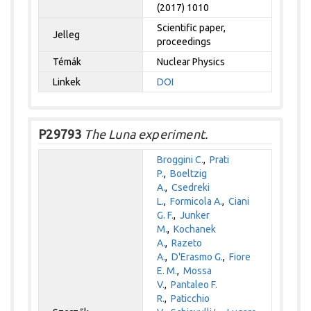
(2017) 1010
Scientific paper,
Jelleg
proceedings
Témák
Nuclear Physics
Linkek
DOI
P29793
The Luna experiment.
Broggini C.
,
Prati
P.
,
Boeltzig
A.
,
Csedreki
L.
,
Formicola A.
,
Ciani
G. F.
,
Junker
M.
,
Kochanek
A.
,
Razeto
A.
,
D'Erasmo G.
,
Fiore
E. M.
,
Mossa
V.
,
Pantaleo F.
R.
,
Paticchio