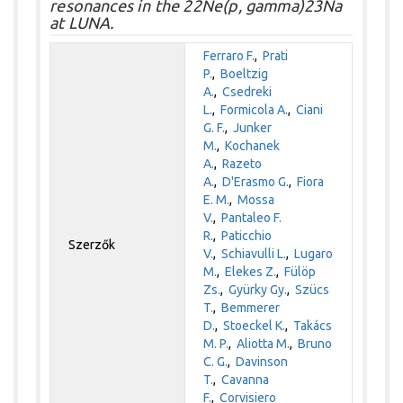
resonances in the 22Ne(p, gamma)23Na
at LUNA.
Ferraro F.
,
Prati
P.
,
Boeltzig
A.
,
Csedreki
L.
,
Formicola A.
,
Ciani
G. F.
,
Junker
M.
,
Kochanek
A.
,
Razeto
A.
,
D'Erasmo G.
,
Fiora
E. M.
,
Mossa
V.
,
Pantaleo F.
R.
,
Paticchio
Szerzők
V.
,
Schiavulli L.
,
Lugaro
M.
,
Elekes Z.
,
Fülöp
Zs.
,
Gyürky Gy.
,
Szücs
T.
,
Bemmerer
D.
,
Stoeckel K.
,
Takács
M. P.
,
Aliotta M.
,
Bruno
C. G.
,
Davinson
T.
,
Cavanna
F.
,
Corvisiero