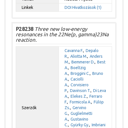
Linkek
DOI
Hivatkozások (1)
P28238
Three new low-energy
resonances in the 22Ne(p, gamma)23Na
reaction.
Cavanna F.
,
Depalo
R.
,
Aliotta M.
,
Anders
M.
,
Bemmerer D.
,
Best
A.
,
Boeltzig
A.
,
Broggini C.
,
Bruno
A.
,
Caciolli
A.
,
Corvisiero
P.
,
Davinson T.
,
Di Leva
A.
,
Elekes Z.
,
Ferraro
F.
,
Formicola A.
,
Fülöp
Szerzők
Zs.
,
Gervino
G.
,
Guglielmetti
A.
,
Gustavino
C.
,
Gyürky Gy.
,
Imbriani