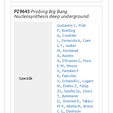
P29643
Probing Big Bang
Nucleosynthesis deep underground.
Gustavino C.
,
Prati
P.
,
Boeltzig
A.
,
Csedreki
L.
,
Formicola A.
,
Ciani
G. F.
,
Junker
M.
,
Kochanek
A.
,
Razeto
A.
,
D'Erasmo G.
,
Fiora
E. M.
,
Mossa
V.
,
Pantaleo F.
R.
,
Paticchio
Szerzők
V.
,
Schiavulli L.
,
Lugaro
M.
,
Elekes Z.
,
Fülöp
Zs.
,
Gyürky Gy.
,
Szücs
T.
,
Bemmerer
D.
,
Stoeckel K.
,
Takács
M. P.
,
Aliotta M.
,
Bruno
C. G.
,
Davinson