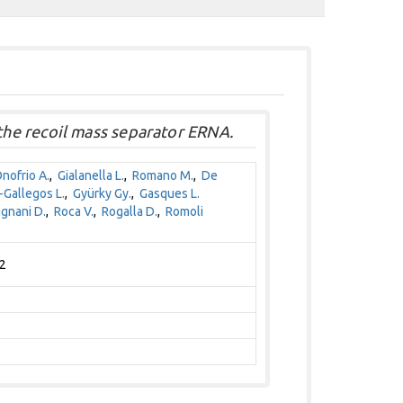
he recoil mass separator ERNA.
nofrio A.
,
Gialanella L.
,
Romano M.
,
De
Gallegos L.
,
Gyürky Gy.
,
Gasques L.
gnani D.
,
Roca V.
,
Rogalla D.
,
Romoli
92