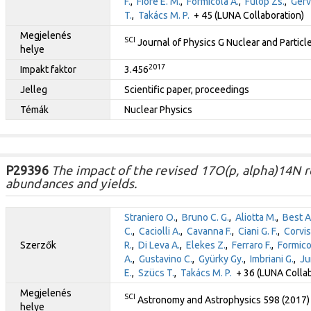
F.
,
Fiore E. M.
,
Formicola A.
,
Fülöp Zs.
,
Gerv
T.
,
Takács M. P.
+ 45 (LUNA Collaboration)
Megjelenés
SCI
Journal of Physics G Nuclear and Particl
helye
2017
Impakt faktor
3.456
Jelleg
Scientific paper, proceedings
Témák
Nuclear Physics
P29396
The impact of the revised 17O(p, alpha)14N re
abundances and yields.
Straniero O.
,
Bruno C. G.
,
Aliotta M.
,
Best A
C.
,
Caciolli A.
,
Cavanna F.
,
Ciani G. F.
,
Corvis
Szerzők
R.
,
Di Leva A.
,
Elekes Z.
,
Ferraro F.
,
Formico
A.
,
Gustavino C.
,
Gyürky Gy.
,
Imbriani G.
,
Ju
E.
,
Szücs T.
,
Takács M. P.
+ 36 (LUNA Collab
Megjelenés
SCI
Astronomy and Astrophysics 598 (2017)
helye