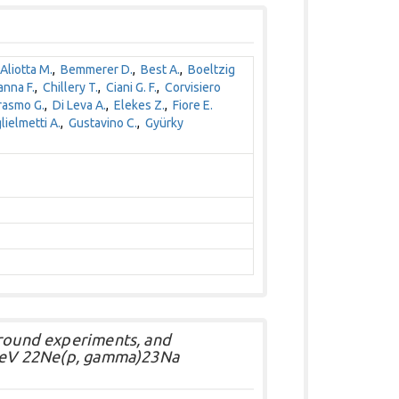
Aliotta M.
,
Bemmerer D.
,
Best A.
,
Boeltzig
nna F.
,
Chillery T.
,
Ciani G. F.
,
Corvisiero
rasmo G.
,
Di Leva A.
,
Elekes Z.
,
Fiore E.
lielmetti A.
,
Gustavino C.
,
Gyürky
ground experiments, and
5 keV 22Ne(p, gamma)23Na