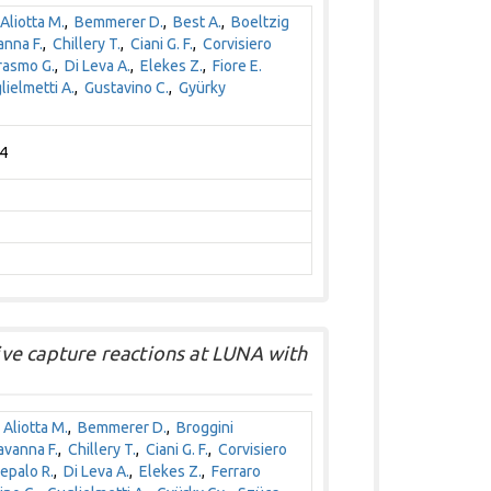
Aliotta M.
,
Bemmerer D.
,
Best A.
,
Boeltzig
nna F.
,
Chillery T.
,
Ciani G. F.
,
Corvisiero
rasmo G.
,
Di Leva A.
,
Elekes Z.
,
Fiore E.
lielmetti A.
,
Gustavino C.
,
Gyürky
44
ve capture reactions at LUNA with
,
Aliotta M.
,
Bemmerer D.
,
Broggini
avanna F.
,
Chillery T.
,
Ciani G. F.
,
Corvisiero
epalo R.
,
Di Leva A.
,
Elekes Z.
,
Ferraro