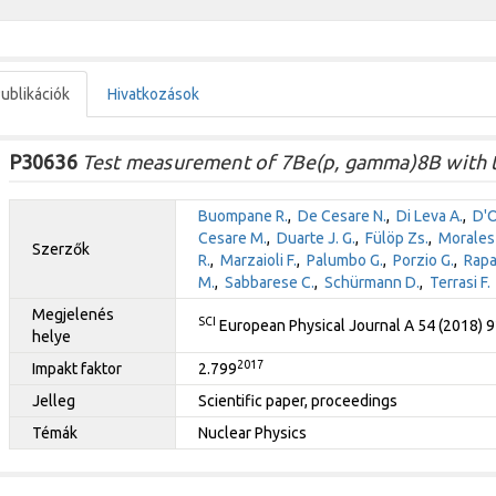
ublikációk
Hivatkozások
P30636
Test measurement of 7Be(p, gamma)8B with t
Buompane R.
,
De Cesare N.
,
Di Leva A.
,
D'O
Cesare M.
,
Duarte J. G.
,
Fülöp Zs.
,
Morales-
Szerzők
R.
,
Marzaioli F.
,
Palumbo G.
,
Porzio G.
,
Rapa
M.
,
Sabbarese C.
,
Schürmann D.
,
Terrasi F.
Megjelenés
SCI
European Physical Journal A 54 (2018) 
helye
2017
Impakt faktor
2.799
Jelleg
Scientific paper, proceedings
Témák
Nuclear Physics