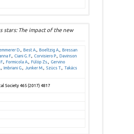
 stars: The impact of the new
emmerer D.
,
Best A.
,
Boeltzig A.
,
Bressan
nna F.
,
Ciani G. F.
,
Corvisiero P.
,
Davinson
F.
,
Formicola A.
,
Fülöp Zs.
,
Gervino
.
,
Imbriani G.
,
Junker M.
,
Szücs T.
,
Takács
al Society 465 (2017) 4817