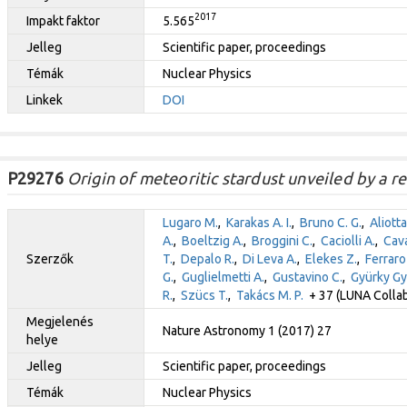
2017
Impakt faktor
5.565
Jelleg
Scientific paper, proceedings
Témák
Nuclear Physics
Linkek
DOI
P29276
Origin of meteoritic stardust unveiled by a r
Lugaro M.
,
Karakas A. I.
,
Bruno C. G.
,
Aliotta
A.
,
Boeltzig A.
,
Broggini C.
,
Caciolli A.
,
Cava
Szerzők
T.
,
Depalo R.
,
Di Leva A.
,
Elekes Z.
,
Ferraro 
G.
,
Guglielmetti A.
,
Gustavino C.
,
Gyürky Gy
R.
,
Szücs T.
,
Takács M. P.
+ 37 (LUNA Collab
Megjelenés
Nature Astronomy 1 (2017) 27
helye
Jelleg
Scientific paper, proceedings
Témák
Nuclear Physics