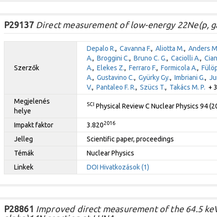
P29137
Direct measurement of low-energy 22Ne(p, 
Depalo R.
,
Cavanna F.
,
Aliotta M.
,
Anders M
A.
,
Broggini C.
,
Bruno C. G.
,
Caciolli A.
,
Ciani
Szerzők
A.
,
Elekes Z.
,
Ferraro F.
,
Formicola A.
,
Fülöp
A.
,
Gustavino C.
,
Gyürky Gy.
,
Imbriani G.
,
Ju
V.
,
Pantaleo F. R.
,
Szücs T.
,
Takács M. P.
+ 3
Megjelenés
SCI
Physical Review C Nuclear Physics 94 (
helye
2016
Impakt faktor
3.820
Jelleg
Scientific paper, proceedings
Témák
Nuclear Physics
Linkek
DOI
Hivatkozások (1)
P28861
Improved direct measurement of the 64.5 keV