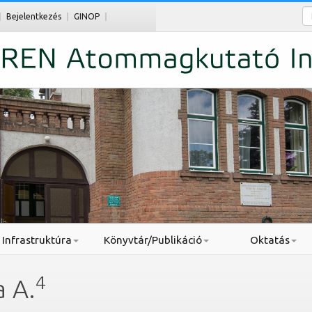
Ke
Bejelentkezés
GINOP
Infrastruktúra
Könyvtár/Publikáció
Oktatás
4
a A.