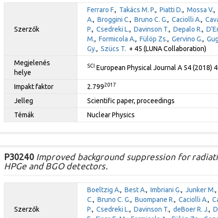
Ferraro F.
,
Takács M. P.
,
Piatti D.
,
Mossa V.
,
A.
,
Broggini C.
,
Bruno C. G.
,
Caciolli A.
,
Cava
Szerzők
P.
,
Csedreki L.
,
Davinson T.
,
Depalo R.
,
D'E
M.
,
Formicola A.
,
Fülöp Zs.
,
Gervino G.
,
Gug
Gy.
,
Szücs T.
+ 45 (LUNA Collaboration)
Megjelenés
SCI
European Physical Journal A 54 (2018) 
helye
2017
Impakt faktor
2.799
Jelleg
Scientific paper, proceedings
Témák
Nuclear Physics
P30240
Improved background suppression for radiati
HPGe and BGO detectors.
Boeltzig A.
,
Best A.
,
Imbriani G.
,
Junker M.
C.
,
Bruno C. G.
,
Buompane R.
,
Caciolli A.
,
C
Szerzők
P.
,
Csedreki L.
,
Davinson T.
,
deBoer R. J.
,
D