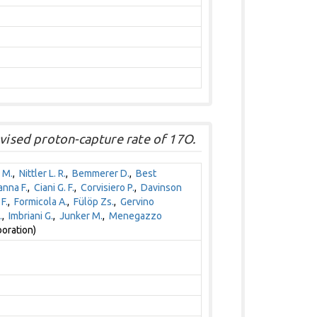
evised proton-capture rate of 17O.
 M.
,
Nittler L. R.
,
Bemmerer D.
,
Best
nna F.
,
Ciani G. F.
,
Corvisiero P.
,
Davinson
F.
,
Formicola A.
,
Fülöp Zs.
,
Gervino
.
,
Imbriani G.
,
Junker M.
,
Menegazzo
oration)