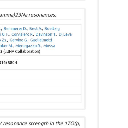
gamma)23Na resonances.
.
,
Bemmerer D.
,
Best A.
,
Boeltzig
 G. F.
,
Corvisiero P.
,
Davinson T.
,
Di Leva
 Zs.
,
Gervino G.
,
Guglielmetti
nker M.
,
Menegazzo R.
,
Mossa
3 (LUNA Collaboration)
2016) 5804
 resonance strength in the 17O(p,