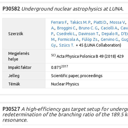
P30582
Underground nuclear astrophysics at LUNA.
Ferraro F.
,
Takács M. P.
,
Piatti D.
,
Mossa V.
,
A.
,
Broggini C.
,
Bruno C. G.
,
Caciolli A.
,
Cava
Szerzők
P.
,
Csedreki L.
,
Davinson T.
,
Depalo R.
,
D'E
M.
,
Formicola A.
,
Fülöp Zs.
,
Gervino G.
,
Gug
Gy.
,
Szücs T.
+ 45 (LUNA Collaboration)
Megjelenés
SCI
Acta Physica Polonica B 49 (2018) 429
helye
2017
Impakt faktor
0.875
Jelleg
Scientific paper, proceedings
Témák
Nuclear Physics
P30527
A high-efficiency gas target setup for under
redetermination of the branching ratio of the 189.
resonance.