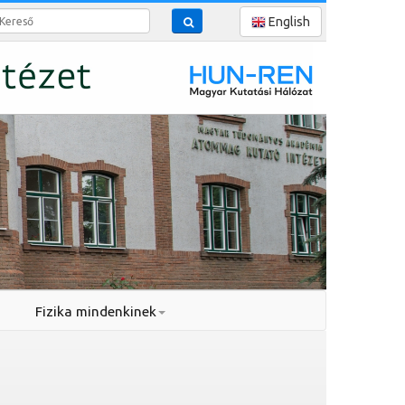
reső
English
Fizika mindenkinek