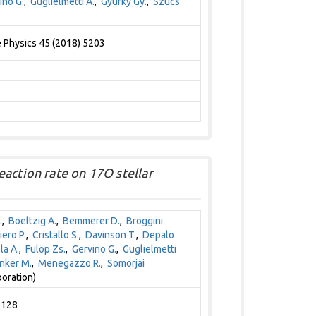
ino G.
,
Guglielmetti A.
,
Gyürky Gy.
,
Szücs
e Physics 45 (2018) 5203
action rate on 17O stellar
.
,
Boeltzig A.
,
Bemmerer D.
,
Broggini
iero P.
,
Cristallo S.
,
Davinson T.
,
Depalo
la A.
,
Fülöp Zs.
,
Gervino G.
,
Guglielmetti
nker M.
,
Menegazzo R.
,
Somorjai
oration)
 128