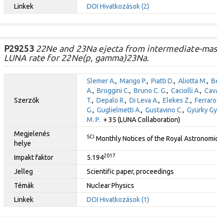
Linkek
DOI
Hivatkozások (2)
P29253
22Ne and 23Na ejecta from intermediate-mass
LUNA rate for 22Ne(p, gamma)23Na.
Slemer A.
,
Marigo P.
,
Piatti D.
,
Aliotta M.
,
B
A.
,
Broggini C.
,
Bruno C. G.
,
Caciolli A.
,
Cava
Szerzők
T.
,
Depalo R.
,
Di Leva A.
,
Elekes Z.
,
Ferraro 
G.
,
Guglielmetti A.
,
Gustavino C.
,
Gyürky Gy
M. P.
+ 35 (LUNA Collaboration)
Megjelenés
SCI
Monthly Notices of the Royal Astronomic
helye
2017
Impakt faktor
5.194
Jelleg
Scientific paper, proceedings
Témák
Nuclear Physics
Linkek
DOI
Hivatkozások (1)