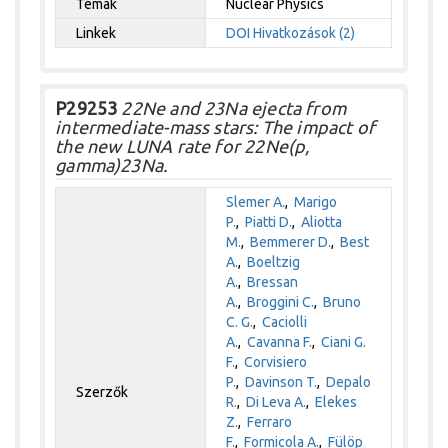
Témák
Nuclear Physics
Linkek
DOI
Hivatkozások (2)
P29253
22Ne and 23Na ejecta from
intermediate-mass stars: The impact of
the new LUNA rate for 22Ne(p,
gamma)23Na.
Slemer A.
,
Marigo
P.
,
Piatti D.
,
Aliotta
M.
,
Bemmerer D.
,
Best
A.
,
Boeltzig
A.
,
Bressan
A.
,
Broggini C.
,
Bruno
C. G.
,
Caciolli
A.
,
Cavanna F.
,
Ciani G.
F.
,
Corvisiero
P.
,
Davinson T.
,
Depalo
Szerzők
R.
,
Di Leva A.
,
Elekes
Z.
,
Ferraro
F.
,
Formicola A.
,
Fülöp