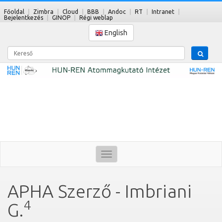
Főoldal
Zimbra
Cloud
BBB
Andoc
RT
Intranet
Bejelentkezés
GINOP
Régi weblap
English
Kereső
Toggle
navigation
APHA Szerző - Imbriani
4
G.