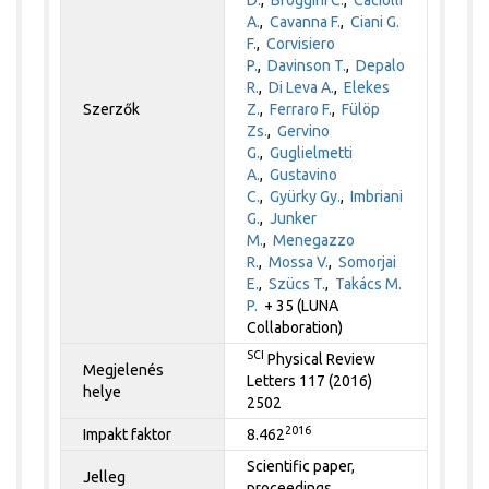
D.
,
Broggini C.
,
Caciolli
A.
,
Cavanna F.
,
Ciani G.
F.
,
Corvisiero
P.
,
Davinson T.
,
Depalo
R.
,
Di Leva A.
,
Elekes
Szerzők
Z.
,
Ferraro F.
,
Fülöp
Zs.
,
Gervino
G.
,
Guglielmetti
A.
,
Gustavino
C.
,
Gyürky Gy.
,
Imbriani
G.
,
Junker
M.
,
Menegazzo
R.
,
Mossa V.
,
Somorjai
E.
,
Szücs T.
,
Takács M.
P.
+ 35 (LUNA
Collaboration)
SCI
Physical Review
Megjelenés
Letters 117 (2016)
helye
2502
2016
Impakt faktor
8.462
Scientific paper,
Jelleg
proceedings