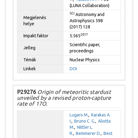
(LUNA Collaboration)
SCI
Astronomy and
Megjelenés
Astrophysics 598
helye
(2017) 128
2017
Impakt faktor
5.565
Scientific paper,
Jelleg
proceedings
Témák
Nuclear Physics
Linkek
DOI
P29276
Origin of meteoritic stardust
unveiled by a revised proton-capture
rate of 17O.
Lugaro M.
,
Karakas A.
I.
,
Bruno C. G.
,
Aliotta
M.
,
Nittler L.
R.
,
Bemmerer D.
,
Best