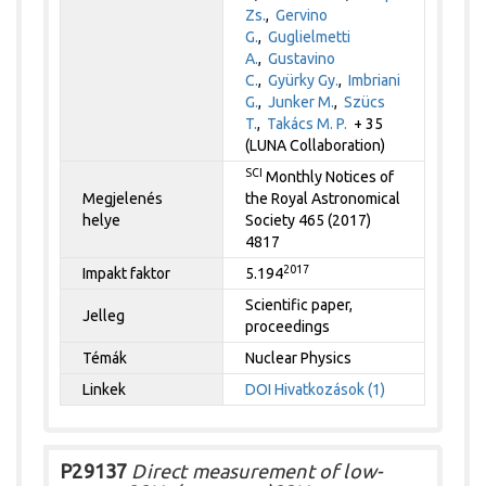
Zs.
,
Gervino
G.
,
Guglielmetti
A.
,
Gustavino
C.
,
Gyürky Gy.
,
Imbriani
G.
,
Junker M.
,
Szücs
T.
,
Takács M. P.
+ 35
(LUNA Collaboration)
SCI
Monthly Notices of
Megjelenés
the Royal Astronomical
helye
Society 465 (2017)
4817
2017
Impakt faktor
5.194
Scientific paper,
Jelleg
proceedings
Témák
Nuclear Physics
Linkek
DOI
Hivatkozások (1)
P29137
Direct measurement of low-