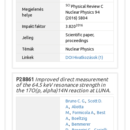
SCI
Physical Review C
Megjelenés
Nuclear Physics 94
helye
(2016) 5804
2016
Impakt faktor
3.820
Scientific paper,
Jelleg
proceedings
Témák
Nuclear Physics
Linkek
DOI
Hivatkozások (1)
P28861
Improved direct measurement
of the 64.5 keV resonance strength in
the 17O(p, alpha)14N reaction at LUNA.
Bruno C. G.
,
Scott D.
A.
,
Aliotta
M.
,
Formicola A.
,
Best
A.
,
Boeltzig
A.
,
Bemmerer