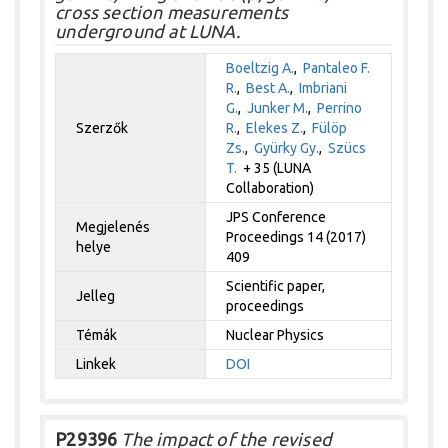
cross section measurements
underground at LUNA.
Boeltzig A.
,
Pantaleo F.
R.
,
Best A.
,
Imbriani
G.
,
Junker M.
,
Perrino
Szerzők
R.
,
Elekes Z.
,
Fülöp
Zs.
,
Gyürky Gy.
,
Szücs
T.
+ 35 (LUNA
Collaboration)
JPS Conference
Megjelenés
Proceedings 14 (2017)
helye
409
Scientific paper,
Jelleg
proceedings
Témák
Nuclear Physics
Linkek
DOI
P29396
The impact of the revised