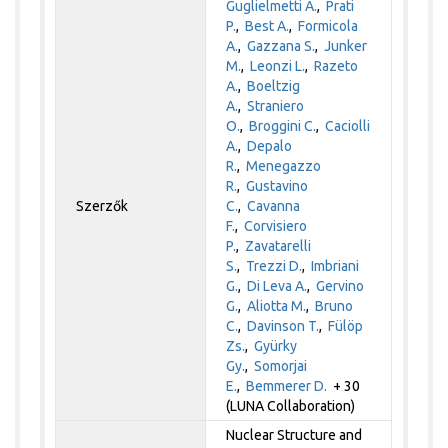
Guglielmetti A.
,
Prati
P.
,
Best A.
,
Formicola
A.
,
Gazzana S.
,
Junker
M.
,
Leonzi L.
,
Razeto
A.
,
Boeltzig
A.
,
Straniero
O.
,
Broggini C.
,
Caciolli
A.
,
Depalo
R.
,
Menegazzo
R.
,
Gustavino
Szerzők
C.
,
Cavanna
F.
,
Corvisiero
P.
,
Zavatarelli
S.
,
Trezzi D.
,
Imbriani
G.
,
Di Leva A.
,
Gervino
G.
,
Aliotta M.
,
Bruno
C.
,
Davinson T.
,
Fülöp
Zs.
,
Gyürky
Gy.
,
Somorjai
E.
,
Bemmerer D.
+ 30
(LUNA Collaboration)
Nuclear Structure and