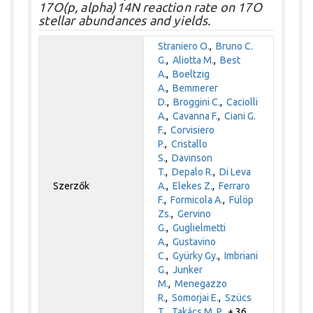
17O(p, alpha)14N reaction rate on 17O
stellar abundances and yields.
Straniero O.
,
Bruno C.
G.
,
Aliotta M.
,
Best
A.
,
Boeltzig
A.
,
Bemmerer
D.
,
Broggini C.
,
Caciolli
A.
,
Cavanna F.
,
Ciani G.
F.
,
Corvisiero
P.
,
Cristallo
S.
,
Davinson
T.
,
Depalo R.
,
Di Leva
Szerzők
A.
,
Elekes Z.
,
Ferraro
F.
,
Formicola A.
,
Fülöp
Zs.
,
Gervino
G.
,
Guglielmetti
A.
,
Gustavino
C.
,
Gyürky Gy.
,
Imbriani
G.
,
Junker
M.
,
Menegazzo
R.
,
Somorjai E.
,
Szücs
T.
,
Takács M. P.
+ 36