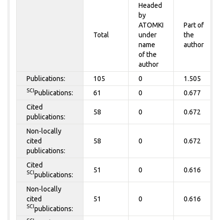
Headed
by
ATOMKI
Part of
Total
under
the
name
author
of the
author
Publications:
105
0
1.505
SCI
Publications:
61
0
0.677
Cited
58
0
0.672
publications:
Non-locally
cited
58
0
0.672
publications:
Cited
51
0
0.616
SCI
publications:
Non-locally
cited
51
0
0.616
SCI
publications: