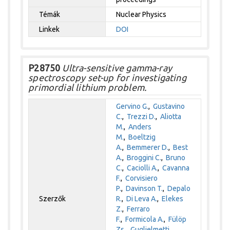
Témák
Nuclear Physics
Linkek
DOI
P28750
Ultra-sensitive gamma-ray
spectroscopy set-up for investigating
primordial lithium problem.
Gervino G.
,
Gustavino
C.
,
Trezzi D.
,
Aliotta
M.
,
Anders
M.
,
Boeltzig
A.
,
Bemmerer D.
,
Best
A.
,
Broggini C.
,
Bruno
C.
,
Caciolli A.
,
Cavanna
F.
,
Corvisiero
P.
,
Davinson T.
,
Depalo
Szerzők
R.
,
Di Leva A.
,
Elekes
Z.
,
Ferraro
F.
,
Formicola A.
,
Fülöp
Zs.
,
Guglielmetti