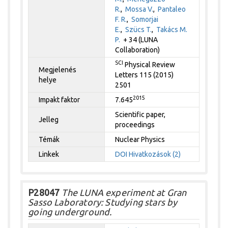
R.
,
Mossa V.
,
Pantaleo
F. R.
,
Somorjai
E.
,
Szücs T.
,
Takács M.
P.
+ 34 (LUNA
Collaboration)
SCI
Physical Review
Megjelenés
Letters 115 (2015)
helye
2501
2015
Impakt faktor
7.645
Scientific paper,
Jelleg
proceedings
Témák
Nuclear Physics
Linkek
DOI
Hivatkozások (2)
P28047
The LUNA experiment at Gran
Sasso Laboratory: Studying stars by
going underground.