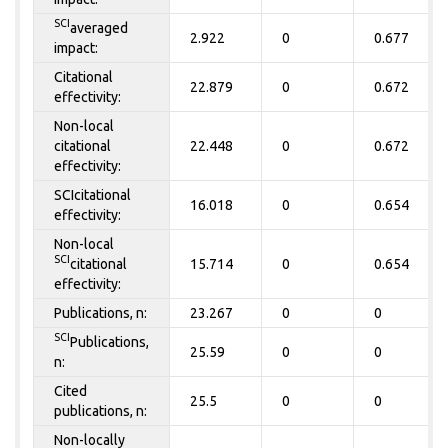
SCI
averaged
2.922
0
0.677
impact:
Citational
22.879
0
0.672
effectivity:
Non-local
citational
22.448
0
0.672
effectivity:
SCIcitational
16.018
0
0.654
effectivity:
Non-local
SCI
citational
15.714
0
0.654
effectivity:
Publications, n:
23.267
0
0
SCI
Publications,
25.59
0
0
n:
Cited
25.5
0
0
publications, n:
Non-locally