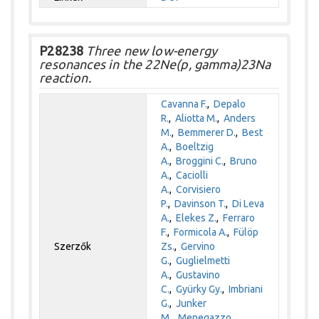
P28238
Three new low-energy
resonances in the 22Ne(p, gamma)23Na
reaction.
Cavanna F.
,
Depalo
R.
,
Aliotta M.
,
Anders
M.
,
Bemmerer D.
,
Best
A.
,
Boeltzig
A.
,
Broggini C.
,
Bruno
A.
,
Caciolli
A.
,
Corvisiero
P.
,
Davinson T.
,
Di Leva
A.
,
Elekes Z.
,
Ferraro
F.
,
Formicola A.
,
Fülöp
Szerzők
Zs.
,
Gervino
G.
,
Guglielmetti
A.
,
Gustavino
C.
,
Gyürky Gy.
,
Imbriani
G.
,
Junker
M.
,
Menegazzo