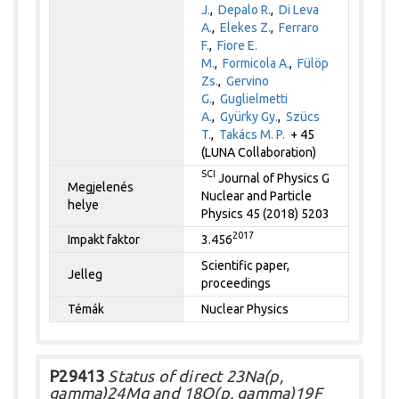
J.
,
Depalo R.
,
Di Leva
A.
,
Elekes Z.
,
Ferraro
F.
,
Fiore E.
M.
,
Formicola A.
,
Fülöp
Zs.
,
Gervino
G.
,
Guglielmetti
A.
,
Gyürky Gy.
,
Szücs
T.
,
Takács M. P.
+ 45
(LUNA Collaboration)
SCI
Journal of Physics G
Megjelenés
Nuclear and Particle
helye
Physics 45 (2018) 5203
2017
Impakt faktor
3.456
Scientific paper,
Jelleg
proceedings
Témák
Nuclear Physics
P29413
Status of direct 23Na(p,
gamma)24Mg and 18O(p, gamma)19F