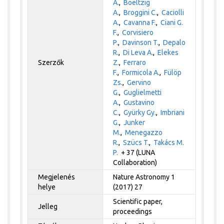
A.
,
Boeltzig
A.
,
Broggini C.
,
Caciolli
A.
,
Cavanna F.
,
Ciani G.
F.
,
Corvisiero
P.
,
Davinson T.
,
Depalo
R.
,
Di Leva A.
,
Elekes
Szerzők
Z.
,
Ferraro
F.
,
Formicola A.
,
Fülöp
Zs.
,
Gervino
G.
,
Guglielmetti
A.
,
Gustavino
C.
,
Gyürky Gy.
,
Imbriani
G.
,
Junker
M.
,
Menegazzo
R.
,
Szücs T.
,
Takács M.
P.
+ 37 (LUNA
Collaboration)
Megjelenés
Nature Astronomy 1
helye
(2017) 27
Scientific paper,
Jelleg
proceedings