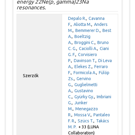
energy 22Ne(p, gamma)23Na
resonances.
Depalo R.
,
Cavanna
F.
,
Aliotta M.
,
Anders
M.
,
Bemmerer D.
,
Best
A.
,
Boeltzig
A.
,
Broggini C.
,
Bruno
C. G.
,
Caciolli A.
,
Ciani
G. F.
,
Corvisiero
P.
,
Davinson T.
,
Di Leva
A.
,
Elekes Z.
,
Ferraro
F.
,
Formicola A.
,
Fülöp
Szerzők
Zs.
,
Gervino
G.
,
Guglielmetti
A.
,
Gustavino
C.
,
Gyürky Gy.
,
Imbriani
G.
,
Junker
M.
,
Menegazzo
R.
,
Mossa V.
,
Pantaleo
F. R.
,
Szücs T.
,
Takács
M. P.
+ 33 (LUNA
Collaboration)