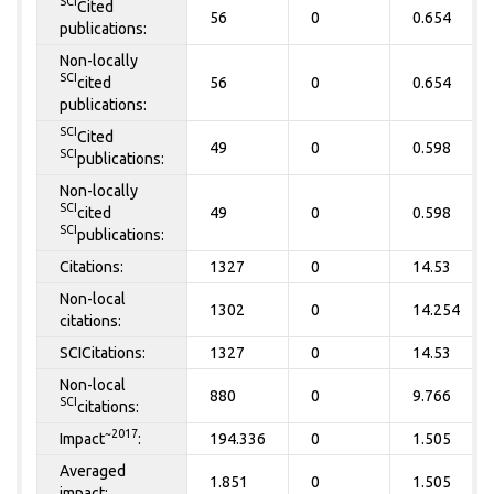
SCI
Cited
56
0
0.654
publications:
Non-locally
SCI
cited
56
0
0.654
publications:
SCI
Cited
49
0
0.598
SCI
publications:
Non-locally
SCI
cited
49
0
0.598
SCI
publications:
Citations:
1327
0
14.53
Non-local
1302
0
14.254
citations:
SCICitations:
1327
0
14.53
Non-local
880
0
9.766
SCI
citations:
~2017
Impact
:
194.336
0
1.505
Averaged
1.851
0
1.505
impact: