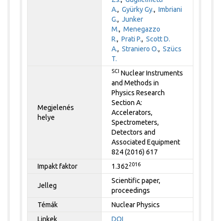
A.
,
Gyürky Gy.
,
Imbriani
G.
,
Junker
M.
,
Menegazzo
R.
,
Prati P.
,
Scott D.
A.
,
Straniero O.
,
Szücs
T.
SCI
Nuclear Instruments
and Methods in
Physics Research
Section A:
Megjelenés
Accelerators,
helye
Spectrometers,
Detectors and
Associated Equipment
824 (2016) 617
2016
Impakt faktor
1.362
Scientific paper,
Jelleg
proceedings
Témák
Nuclear Physics
Linkek
DOI