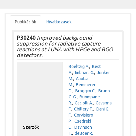
Publikációk
Hivatkozások
P30240
Improved background
suppression for radiative capture
reactions at LUNA with HPGe and BGO
detectors.
Boeltzig A.
,
Best
A.
,
Imbriani G.
,
Junker
M.
,
Aliotta
M.
,
Bemmerer
D.
,
Broggini C.
,
Bruno
C. G.
,
Buompane
R.
,
Caciolli A.
,
Cavanna
F.
,
Chillery T.
,
Ciani G.
F.
,
Corvisiero
P.
,
Csedreki
Szerzők
L.
,
Davinson
T.
,
deBoer R.