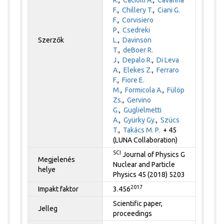
F.
,
Chillery T.
,
Ciani G.
F.
,
Corvisiero
P.
,
Csedreki
Szerzők
L.
,
Davinson
T.
,
deBoer R.
J.
,
Depalo R.
,
Di Leva
A.
,
Elekes Z.
,
Ferraro
F.
,
Fiore E.
M.
,
Formicola A.
,
Fülöp
Zs.
,
Gervino
G.
,
Guglielmetti
A.
,
Gyürky Gy.
,
Szücs
T.
,
Takács M. P.
+ 45
(LUNA Collaboration)
SCI
Journal of Physics G
Megjelenés
Nuclear and Particle
helye
Physics 45 (2018) 5203
2017
Impakt faktor
3.456
Scientific paper,
Jelleg
proceedings