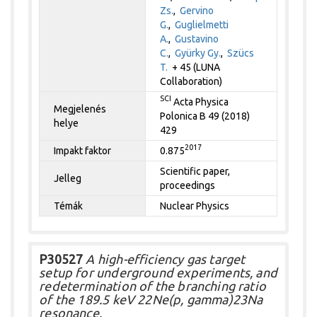
Zs.
,
Gervino
G.
,
Guglielmetti
A.
,
Gustavino
C.
,
Gyürky Gy.
,
Szücs
T.
+ 45 (LUNA
Collaboration)
SCI
Acta Physica
Megjelenés
Polonica B 49 (2018)
helye
429
2017
Impakt faktor
0.875
Scientific paper,
Jelleg
proceedings
Témák
Nuclear Physics
P30527
A high-efficiency gas target
setup for underground experiments, and
redetermination of the branching ratio
of the 189.5 keV 22Ne(p, gamma)23Na
resonance.