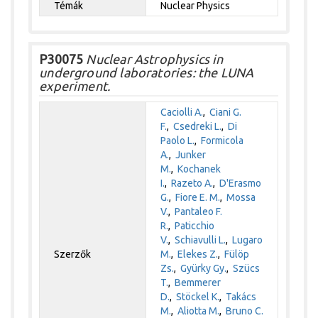
Témák
Nuclear Physics
P30075
Nuclear Astrophysics in
underground laboratories: the LUNA
experiment.
Caciolli A.
,
Ciani G.
F.
,
Csedreki L.
,
Di
Paolo L.
,
Formicola
A.
,
Junker
M.
,
Kochanek
I.
,
Razeto A.
,
D'Erasmo
G.
,
Fiore E. M.
,
Mossa
V.
,
Pantaleo F.
R.
,
Paticchio
V.
,
Schiavulli L.
,
Lugaro
Szerzők
M.
,
Elekes Z.
,
Fülöp
Zs.
,
Gyürky Gy.
,
Szücs
T.
,
Bemmerer
D.
,
Stöckel K.
,
Takács
M.
,
Aliotta M.
,
Bruno C.