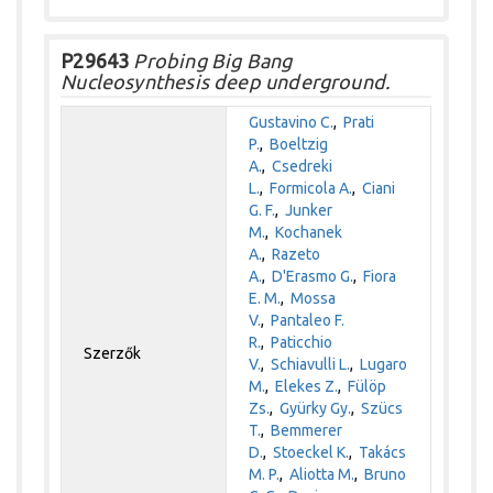
P29643
Probing Big Bang
Nucleosynthesis deep underground.
Gustavino C.
,
Prati
P.
,
Boeltzig
A.
,
Csedreki
L.
,
Formicola A.
,
Ciani
G. F.
,
Junker
M.
,
Kochanek
A.
,
Razeto
A.
,
D'Erasmo G.
,
Fiora
E. M.
,
Mossa
V.
,
Pantaleo F.
R.
,
Paticchio
Szerzők
V.
,
Schiavulli L.
,
Lugaro
M.
,
Elekes Z.
,
Fülöp
Zs.
,
Gyürky Gy.
,
Szücs
T.
,
Bemmerer
D.
,
Stoeckel K.
,
Takács
M. P.
,
Aliotta M.
,
Bruno