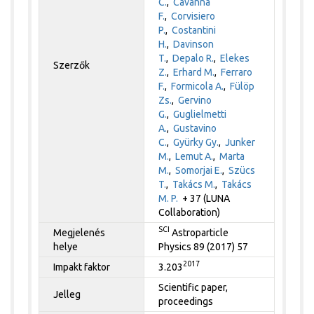
C.
,
Cavanna
F.
,
Corvisiero
P.
,
Costantini
H.
,
Davinson
T.
,
Depalo R.
,
Elekes
Szerzők
Z.
,
Erhard M.
,
Ferraro
F.
,
Formicola A.
,
Fülöp
Zs.
,
Gervino
G.
,
Guglielmetti
A.
,
Gustavino
C.
,
Gyürky Gy.
,
Junker
M.
,
Lemut A.
,
Marta
M.
,
Somorjai E.
,
Szücs
T.
,
Takács M.
,
Takács
M. P.
+ 37 (LUNA
Collaboration)
SCI
Megjelenés
Astroparticle
helye
Physics 89 (2017) 57
2017
Impakt faktor
3.203
Scientific paper,
Jelleg
proceedings