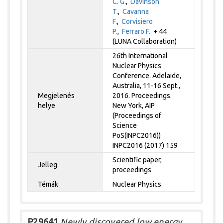
C. G.
,
Davinson
T.
,
Cavanna
F.
,
Corvisiero
P.
,
Ferraro F.
+ 44
(LUNA Collaboration)
26th International
Nuclear Physics
Conference. Adelaide,
Australia, 11-16 Sept.,
Megjelenés
2016. Proceedings.
helye
New York, AIP
(Proceedings of
Science
PoS(INPC2016))
INPC2016 (2017) 159
Scientific paper,
Jelleg
proceedings
Témák
Nuclear Physics
P29641
Newly discovered low energy