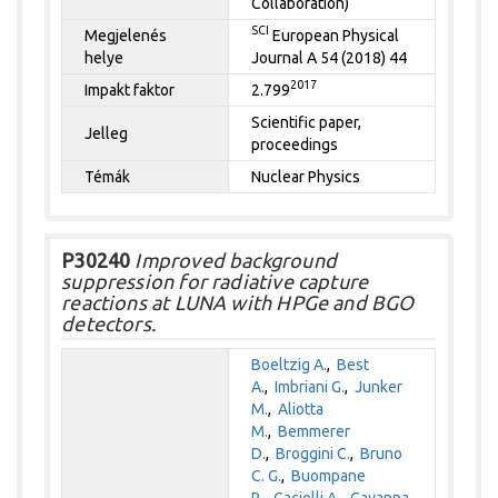
Collaboration)
SCI
Megjelenés
European Physical
helye
Journal A 54 (2018) 44
2017
Impakt faktor
2.799
Scientific paper,
Jelleg
proceedings
Témák
Nuclear Physics
P30240
Improved background
suppression for radiative capture
reactions at LUNA with HPGe and BGO
detectors.
Boeltzig A.
,
Best
A.
,
Imbriani G.
,
Junker
M.
,
Aliotta
M.
,
Bemmerer
D.
,
Broggini C.
,
Bruno
C. G.
,
Buompane
R.
,
Caciolli A.
,
Cavanna