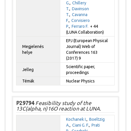
G.
,
Chillery
T.
,
Davinson
T.
,
Cavanna
F.
,
Corvisiero
P.
,
Ferraro F.
+ 44
(LUNA Collaboration)
EPJ (European Physical
Megjelenés
Journal) Web of
helye
Conferences 163
(2017) 9
Scientific paper,
Jelleg
proceedings
Témák
Nuclear Physics
P29794
Feasibility study of the
13C(alpha, n)16O reaction at LUNA.
Kochanek I.
,
Boeltzig
A.
,
Ciani G. F.
,
Prati
P.
,
Csedreki