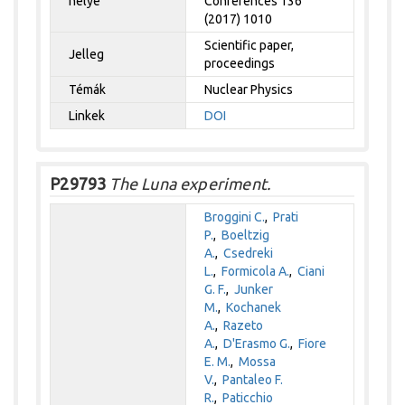
helye
Conferences 136
(2017) 1010
Scientific paper,
Jelleg
proceedings
Témák
Nuclear Physics
Linkek
DOI
P29793
The Luna experiment.
Broggini C.
,
Prati
P.
,
Boeltzig
A.
,
Csedreki
L.
,
Formicola A.
,
Ciani
G. F.
,
Junker
M.
,
Kochanek
A.
,
Razeto
A.
,
D'Erasmo G.
,
Fiore
E. M.
,
Mossa
V.
,
Pantaleo F.
R.
,
Paticchio