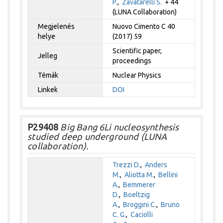
P.
,
Zavatarelli S.
+ 44
(LUNA Collaboration)
Megjelenés
Nuovo Cimento C 40
helye
(2017) 59
Scientific paper,
Jelleg
proceedings
Témák
Nuclear Physics
Linkek
DOI
P29408
Big Bang 6Li nucleosynthesis
studied deep underground (LUNA
collaboration).
Trezzi D.
,
Anders
M.
,
Aliotta M.
,
Bellini
A.
,
Bemmerer
D.
,
Boeltzig
A.
,
Broggini C.
,
Bruno
C. G.
,
Caciolli