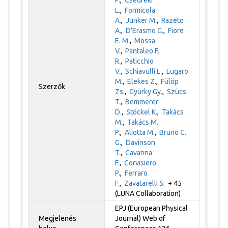
L.
,
Formicola
A.
,
Junker M.
,
Razeto
A.
,
D'Erasmo G.
,
Fiore
E. M.
,
Mossa
V.
,
Pantaleo F.
R.
,
Paticchio
V.
,
Schiavulli L.
,
Lugaro
M.
,
Elekes Z.
,
Fülöp
Szerzők
Zs.
,
Gyürky Gy.
,
Szücs
T.
,
Bemmerer
D.
,
Stöckel K.
,
Takács
M.
,
Takács M.
P.
,
Aliotta M.
,
Bruno C.
G.
,
Davinson
T.
,
Cavanna
F.
,
Corvisiero
P.
,
Ferraro
F.
,
Zavatarelli S.
+ 45
(LUNA Collaboration)
EPJ (European Physical
Megjelenés
Journal) Web of