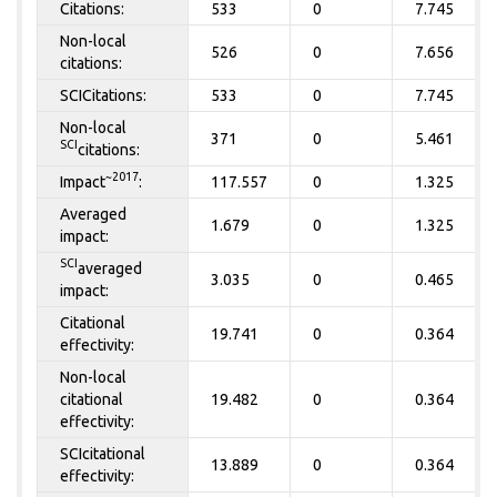
Citations:
533
0
7.745
Non-local
526
0
7.656
citations:
SCICitations:
533
0
7.745
Non-local
371
0
5.461
SCI
citations:
~2017
Impact
:
117.557
0
1.325
Averaged
1.679
0
1.325
impact:
SCI
averaged
3.035
0
0.465
impact:
Citational
19.741
0
0.364
effectivity:
Non-local
citational
19.482
0
0.364
effectivity:
SCIcitational
13.889
0
0.364
effectivity: