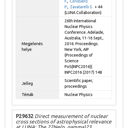
F.
,
Corvisiero
P.
,
Zavatarelli S.
+ 44
(LUNA Collaboration)
26th International
Nuclear Physics
Conference. Adelaide,
Australia, 11-16 Sept.,
Megjelenés
2016. Proceedings.
helye
New York, AIP
(Proceedings of
Science
PoS(INPC2016))
INPC2016 (2017) 148
Scientific paper,
Jelleg
proceedings
Témák
Nuclear Physics
P29632
Direct measurement of nuclear
cross sections of astrophysical relevance
at LUNA: The 22Ne(p, gamma)23