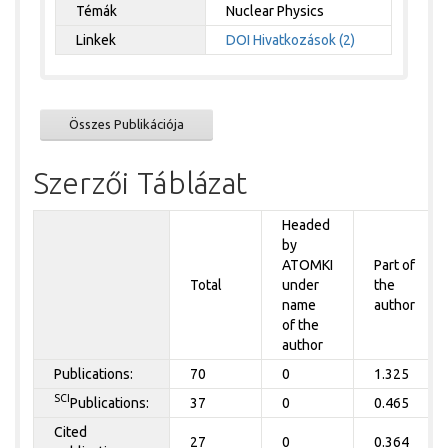
Témák
Nuclear Physics
Linkek
DOI
Hivatkozások (2)
Összes Publikációja
Szerzői Táblázat
Headed
by
ATOMKI
Part of
Total
under
the
name
author
of the
author
Publications:
70
0
1.325
SCI
Publications:
37
0
0.465
Cited
27
0
0.364