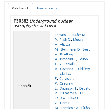
Publikációk
Hivatkozások
P30582
Underground nuclear
astrophysics at LUNA.
Ferraro F.
,
Takács M.
P.
,
Piatti D.
,
Mossa
V.
,
Aliotta
M.
,
Bemmerer D.
,
Best
A.
,
Boeltzig
A.
,
Broggini C.
,
Bruno
C. G.
,
Caciolli
A.
,
Cavanna F.
,
Chillery
T.
,
Ciani G.
F.
,
Corvisiero
P.
,
Csedreki
Szerzők
L.
,
Davinson T.
,
Depalo
R.
,
D'Erasmo G.
,
Di
Leva A.
,
Elekes
Z.
,
Fiore E.
M.
,
Formicola A.
,
Fülöp