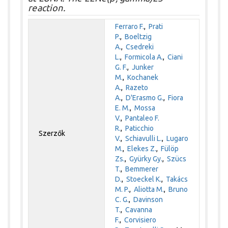
reaction.
Ferraro F.
,
Prati
P.
,
Boeltzig
A.
,
Csedreki
L.
,
Formicola A.
,
Ciani
G. F.
,
Junker
M.
,
Kochanek
A.
,
Razeto
A.
,
D'Erasmo G.
,
Fiora
E. M.
,
Mossa
V.
,
Pantaleo F.
R.
,
Paticchio
Szerzők
V.
,
Schiavulli L.
,
Lugaro
M.
,
Elekes Z.
,
Fülöp
Zs.
,
Gyürky Gy.
,
Szücs
T.
,
Bemmerer
D.
,
Stoeckel K.
,
Takács
M. P.
,
Aliotta M.
,
Bruno
C. G.
,
Davinson
T.
,
Cavanna
F.
,
Corvisiero