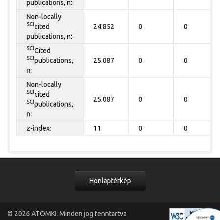
publications, n:
Non-locally
SCI
cited
24.852
0
0
publications, n:
SCI
Cited
SCI
publications,
25.087
0
0
n:
Non-locally
SCI
cited
25.087
0
0
SCI
publications,
n:
z-index:
11
0
0
Honlaptérkép
© 2026
ATOMKI
. Minden jog fenntartva