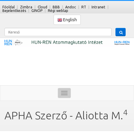
Főoldal
Zimbra
Cloud
BBB
Andoc
RT
Intranet
Bejelentkezés
GINOP
Régi weblap
English
Kereső
Toggle
navigation
4
APHA Szerző - Aliotta M.