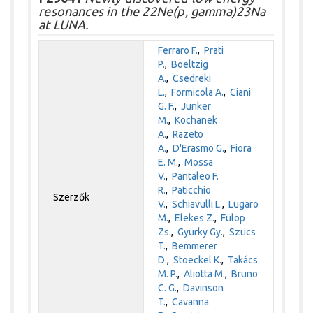
resonances in the 22Ne(p, gamma)23Na
at LUNA.
Ferraro F.
,
Prati
P.
,
Boeltzig
A.
,
Csedreki
L.
,
Formicola A.
,
Ciani
G. F.
,
Junker
M.
,
Kochanek
A.
,
Razeto
A.
,
D'Erasmo G.
,
Fiora
E. M.
,
Mossa
V.
,
Pantaleo F.
R.
,
Paticchio
Szerzők
V.
,
Schiavulli L.
,
Lugaro
M.
,
Elekes Z.
,
Fülöp
Zs.
,
Gyürky Gy.
,
Szücs
T.
,
Bemmerer
D.
,
Stoeckel K.
,
Takács
M. P.
,
Aliotta M.
,
Bruno
C. G.
,
Davinson
T.
,
Cavanna