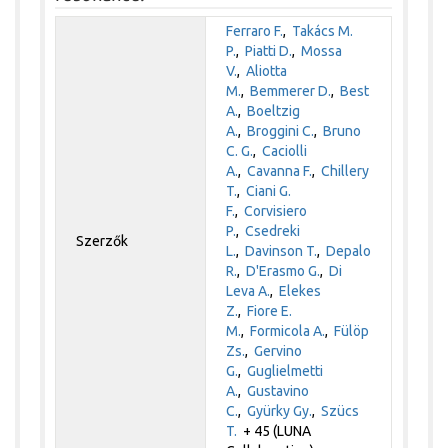
Ferraro F.
,
Takács M.
P.
,
Piatti D.
,
Mossa
V.
,
Aliotta
M.
,
Bemmerer D.
,
Best
A.
,
Boeltzig
A.
,
Broggini C.
,
Bruno
C. G.
,
Caciolli
A.
,
Cavanna F.
,
Chillery
T.
,
Ciani G.
F.
,
Corvisiero
P.
,
Csedreki
Szerzők
L.
,
Davinson T.
,
Depalo
R.
,
D'Erasmo G.
,
Di
Leva A.
,
Elekes
Z.
,
Fiore E.
M.
,
Formicola A.
,
Fülöp
Zs.
,
Gervino
G.
,
Guglielmetti
A.
,
Gustavino
C.
,
Gyürky Gy.
,
Szücs
T.
+ 45 (LUNA