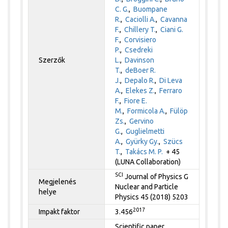
C. G.
,
Buompane
R.
,
Caciolli A.
,
Cavanna
F.
,
Chillery T.
,
Ciani G.
F.
,
Corvisiero
P.
,
Csedreki
Szerzők
L.
,
Davinson
T.
,
deBoer R.
J.
,
Depalo R.
,
Di Leva
A.
,
Elekes Z.
,
Ferraro
F.
,
Fiore E.
M.
,
Formicola A.
,
Fülöp
Zs.
,
Gervino
G.
,
Guglielmetti
A.
,
Gyürky Gy.
,
Szücs
T.
,
Takács M. P.
+ 45
(LUNA Collaboration)
SCI
Journal of Physics G
Megjelenés
Nuclear and Particle
helye
Physics 45 (2018) 5203
2017
Impakt faktor
3.456
Scientific paper,