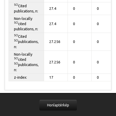
SCI
Cited
27.4
0
0
publications, n:
Non-locally
SCI
cited
27.4
0
0
publications, n:
SCI
Cited
SCI
publications,
27.256
0
0
n:
Non-locally
SCI
cited
27.256
0
0
SCI
publications,
n:
z-index:
17
0
0
Honlaptérkép