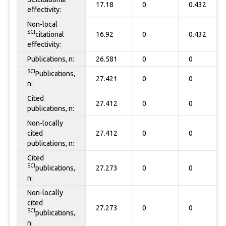
17.18
0
0.432
effectivity:
Non-local
SCI
citational
16.92
0
0.432
effectivity:
Publications, n:
26.581
0
0
SCI
Publications,
27.421
0
0
n:
Cited
27.412
0
0
publications, n:
Non-locally
cited
27.412
0
0
publications, n:
Cited
SCI
publications,
27.273
0
0
n:
Non-locally
cited
27.273
0
0
SCI
publications,
n: