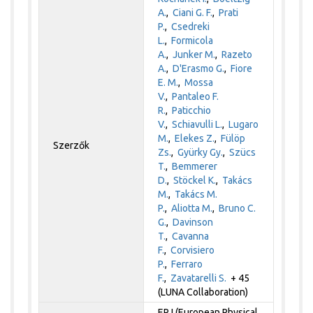
A.
,
Ciani G. F.
,
Prati
P.
,
Csedreki
L.
,
Formicola
A.
,
Junker M.
,
Razeto
A.
,
D'Erasmo G.
,
Fiore
E. M.
,
Mossa
V.
,
Pantaleo F.
R.
,
Paticchio
V.
,
Schiavulli L.
,
Lugaro
M.
,
Elekes Z.
,
Fülöp
Szerzők
Zs.
,
Gyürky Gy.
,
Szücs
T.
,
Bemmerer
D.
,
Stöckel K.
,
Takács
M.
,
Takács M.
P.
,
Aliotta M.
,
Bruno C.
G.
,
Davinson
T.
,
Cavanna
F.
,
Corvisiero
P.
,
Ferraro
F.
,
Zavatarelli S.
+ 45
(LUNA Collaboration)
EPJ (European Physical