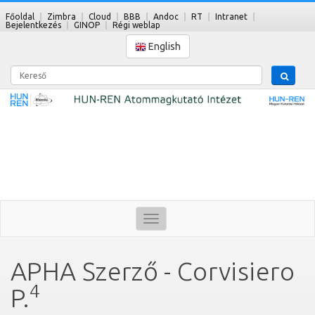
Főoldal
Zimbra
Cloud
BBB
Andoc
RT
Intranet
Bejelentkezés
GINOP
Régi weblap
English
Kereső
Toggle
navigation
APHA Szerző - Corvisiero
4
P.