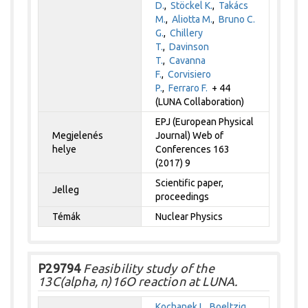
D.
,
Stöckel K.
,
Takács
M.
,
Aliotta M.
,
Bruno C.
G.
,
Chillery
T.
,
Davinson
T.
,
Cavanna
F.
,
Corvisiero
P.
,
Ferraro F.
+ 44
(LUNA Collaboration)
EPJ (European Physical
Megjelenés
Journal) Web of
helye
Conferences 163
(2017) 9
Scientific paper,
Jelleg
proceedings
Témák
Nuclear Physics
P29794
Feasibility study of the
13C(alpha, n)16O reaction at LUNA.
Kochanek I.
,
Boeltzig