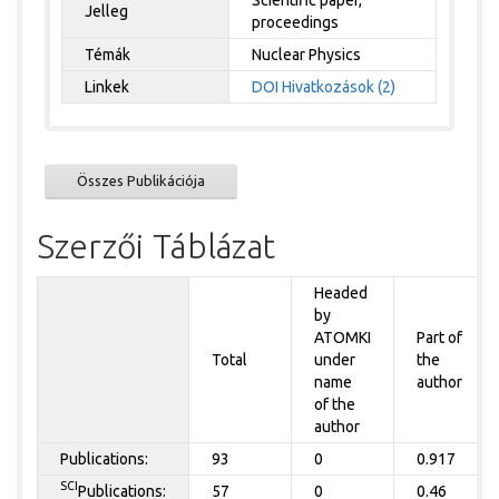
Jelleg
proceedings
Témák
Nuclear Physics
Linkek
DOI
Hivatkozások (2)
Összes Publikációja
Szerzői Táblázat
Headed
by
ATOMKI
Part of
Total
under
the
name
author
of the
author
Publications:
93
0
0.917
SCI
Publications:
57
0
0.46