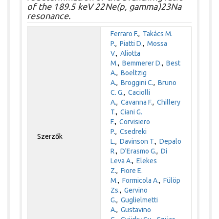
of the 189.5 keV 22Ne(p, gamma)23Na
resonance.
Ferraro F.
,
Takács M.
P.
,
Piatti D.
,
Mossa
V.
,
Aliotta
M.
,
Bemmerer D.
,
Best
A.
,
Boeltzig
A.
,
Broggini C.
,
Bruno
C. G.
,
Caciolli
A.
,
Cavanna F.
,
Chillery
T.
,
Ciani G.
F.
,
Corvisiero
P.
,
Csedreki
Szerzők
L.
,
Davinson T.
,
Depalo
R.
,
D'Erasmo G.
,
Di
Leva A.
,
Elekes
Z.
,
Fiore E.
M.
,
Formicola A.
,
Fülöp
Zs.
,
Gervino
G.
,
Guglielmetti
A.
,
Gustavino