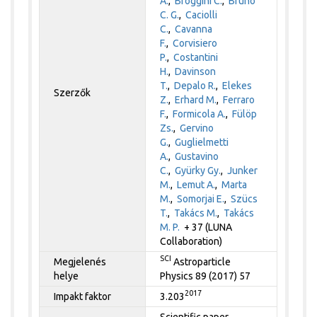
A.
,
Broggini C.
,
Bruno
C. G.
,
Caciolli
C.
,
Cavanna
F.
,
Corvisiero
P.
,
Costantini
H.
,
Davinson
T.
,
Depalo R.
,
Elekes
Szerzők
Z.
,
Erhard M.
,
Ferraro
F.
,
Formicola A.
,
Fülöp
Zs.
,
Gervino
G.
,
Guglielmetti
A.
,
Gustavino
C.
,
Gyürky Gy.
,
Junker
M.
,
Lemut A.
,
Marta
M.
,
Somorjai E.
,
Szücs
T.
,
Takács M.
,
Takács
M. P.
+ 37 (LUNA
Collaboration)
SCI
Megjelenés
Astroparticle
helye
Physics 89 (2017) 57
2017
Impakt faktor
3.203
Scientific paper,