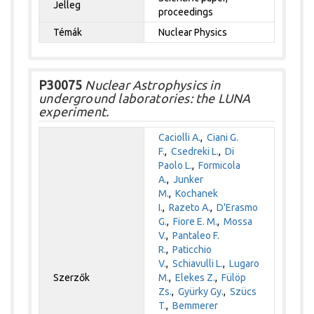
Jelleg
proceedings
Témák
Nuclear Physics
P30075
Nuclear Astrophysics in
underground laboratories: the LUNA
experiment.
Caciolli A.
,
Ciani G.
F.
,
Csedreki L.
,
Di
Paolo L.
,
Formicola
A.
,
Junker
M.
,
Kochanek
I.
,
Razeto A.
,
D'Erasmo
G.
,
Fiore E. M.
,
Mossa
V.
,
Pantaleo F.
R.
,
Paticchio
V.
,
Schiavulli L.
,
Lugaro
Szerzők
M.
,
Elekes Z.
,
Fülöp
Zs.
,
Gyürky Gy.
,
Szücs
T.
,
Bemmerer