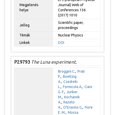
Megjelenés
Journal) Web of
helye
Conferences 136
(2017) 1010
Scientific paper,
Jelleg
proceedings
Témák
Nuclear Physics
Linkek
DOI
P29793
The Luna experiment.
Broggini C.
,
Prati
P.
,
Boeltzig
A.
,
Csedreki
L.
,
Formicola A.
,
Ciani
G. F.
,
Junker
M.
,
Kochanek
A.
,
Razeto
A.
,
D'Erasmo G.
,
Fiore
E. M.
,
Mossa