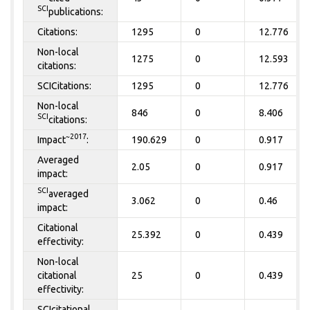
SCI
publications:
Citations:
1295
0
12.776
Non-local
1275
0
12.593
citations:
SCICitations:
1295
0
12.776
Non-local
846
0
8.406
SCI
citations:
~2017
Impact
:
190.629
0
0.917
Averaged
2.05
0
0.917
impact:
SCI
averaged
3.062
0
0.46
impact:
Citational
25.392
0
0.439
effectivity:
Non-local
citational
25
0
0.439
effectivity:
SCIcitational