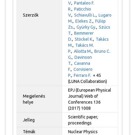
V.
,
Pantaleo F.
R.
,
Paticchio
Szerzők
V.
,
Schiavulli L.
,
Lugaro
M.
,
Elekes Z.
,
Fülöp
Zs.
,
Gyürky Gy.
,
Szücs
T.
,
Bemmerer
D.
,
Stöckel K.
,
Takács
M.
,
Takács M.
P.
,
Aliotta M.
,
Bruno C.
G.
,
Davinson
T.
,
Cavanna
F.
,
Corvisiero
P.
,
Ferraro F.
+ 45
(LUNA Collaboration)
EPJ (European Physical
Megjelenés
Journal) Web of
helye
Conferences 136
(2017) 1008
Scientific paper,
Jelleg
proceedings
Témák
Nuclear Physics