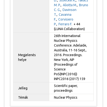
D.
,
Stoeckel K.
,
Takács
M. P.
,
Aliotta M.
,
Bruno
C. G.
,
Davinson
T.
,
Cavanna
F.
,
Corvisiero
P.
,
Ferraro F.
+ 44
(LUNA Collaboration)
26th International
Nuclear Physics
Conference. Adelaide,
Australia, 11-16 Sept.,
Megjelenés
2016. Proceedings.
helye
New York, AIP
(Proceedings of
Science
PoS(INPC2016))
INPC2016 (2017) 159
Scientific paper,
Jelleg
proceedings
Témák
Nuclear Physics