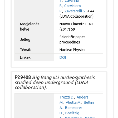
T.
,
Cavanna
F.
,
Corvisiero
P.
,
Zavatarelli S.
+ 44
(LUNA Collaboration)
Megjelenés
Nuovo Cimento C 40
helye
(2017) 59
Scientific paper,
Jelleg
proceedings
Témák
Nuclear Physics
Linkek
DOI
P29408
Big Bang 6Li nucleosynthesis
studied deep underground (LUNA
collaboration).
Trezzi D.
,
Anders
M.
,
Aliotta M.
,
Bellini
A.
,
Bemmerer
D.
,
Boeltzig