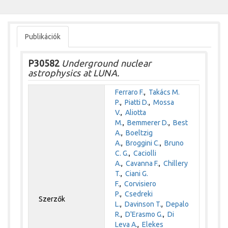
Publikációk
P30582
Underground nuclear
astrophysics at LUNA.
Ferraro F.
,
Takács M.
P.
,
Piatti D.
,
Mossa
V.
,
Aliotta
M.
,
Bemmerer D.
,
Best
A.
,
Boeltzig
A.
,
Broggini C.
,
Bruno
C. G.
,
Caciolli
A.
,
Cavanna F.
,
Chillery
T.
,
Ciani G.
F.
,
Corvisiero
P.
,
Csedreki
Szerzők
L.
,
Davinson T.
,
Depalo
R.
,
D'Erasmo G.
,
Di
Leva A.
,
Elekes