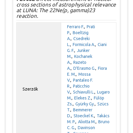
cross sections of astrophysical relevance
at LUNA: The 22Ne(p, gamma)23
reaction.
Ferraro F.
,
Prati
P.
,
Boeltzig
A.
,
Csedreki
L.
,
Formicola A.
,
Ciani
G. F.
,
Junker
M.
,
Kochanek
A.
,
Razeto
A.
,
D'Erasmo G.
,
Fiora
E. M.
,
Mossa
V.
,
Pantaleo F.
R.
,
Paticchio
Szerzők
V.
,
Schiavulli L.
,
Lugaro
M.
,
Elekes Z.
,
Fülöp
Zs.
,
Gyürky Gy.
,
Szücs
T.
,
Bemmerer
D.
,
Stoeckel K.
,
Takács
M. P.
,
Aliotta M.
,
Bruno
C. G.
,
Davinson