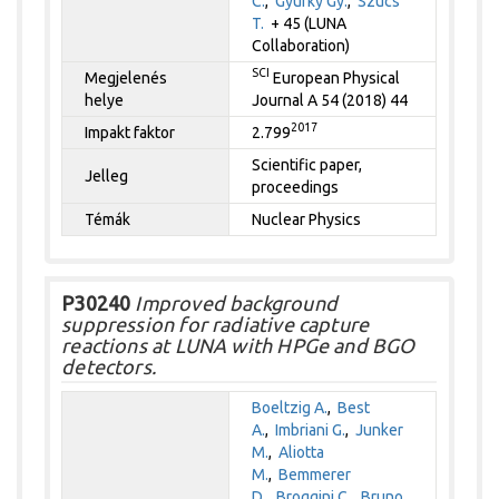
C.
,
Gyürky Gy.
,
Szücs
T.
+ 45 (LUNA
Collaboration)
SCI
Megjelenés
European Physical
helye
Journal A 54 (2018) 44
2017
Impakt faktor
2.799
Scientific paper,
Jelleg
proceedings
Témák
Nuclear Physics
P30240
Improved background
suppression for radiative capture
reactions at LUNA with HPGe and BGO
detectors.
Boeltzig A.
,
Best
A.
,
Imbriani G.
,
Junker
M.
,
Aliotta
M.
,
Bemmerer
D.
,
Broggini C.
,
Bruno