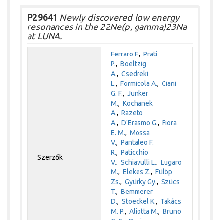
P29641
Newly discovered low energy
resonances in the 22Ne(p, gamma)23Na
at LUNA.
Ferraro F.
,
Prati
P.
,
Boeltzig
A.
,
Csedreki
L.
,
Formicola A.
,
Ciani
G. F.
,
Junker
M.
,
Kochanek
A.
,
Razeto
A.
,
D'Erasmo G.
,
Fiora
E. M.
,
Mossa
V.
,
Pantaleo F.
R.
,
Paticchio
Szerzők
V.
,
Schiavulli L.
,
Lugaro
M.
,
Elekes Z.
,
Fülöp
Zs.
,
Gyürky Gy.
,
Szücs
T.
,
Bemmerer
D.
,
Stoeckel K.
,
Takács
M. P.
,
Aliotta M.
,
Bruno