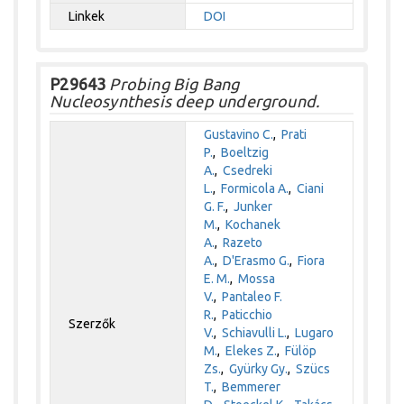
Linkek
DOI
P29643
Probing Big Bang
Nucleosynthesis deep underground.
Gustavino C.
,
Prati
P.
,
Boeltzig
A.
,
Csedreki
L.
,
Formicola A.
,
Ciani
G. F.
,
Junker
M.
,
Kochanek
A.
,
Razeto
A.
,
D'Erasmo G.
,
Fiora
E. M.
,
Mossa
V.
,
Pantaleo F.
R.
,
Paticchio
Szerzők
V.
,
Schiavulli L.
,
Lugaro
M.
,
Elekes Z.
,
Fülöp
Zs.
,
Gyürky Gy.
,
Szücs
T.
,
Bemmerer