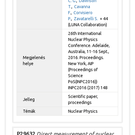
C. G.
,
Davinson
T.
,
Cavanna
F.
,
Corvisiero
P.
,
Zavatarelli S.
+ 44
(LUNA Collaboration)
26th International
Nuclear Physics
Conference. Adelaide,
Australia, 11-16 Sept.,
Megjelenés
2016. Proceedings.
helye
New York, AIP
(Proceedings of
Science
PoS(INPC2016))
INPC2016 (2017) 148
Scientific paper,
Jelleg
proceedings
Témák
Nuclear Physics
P29632
Direct measurement of nuclear